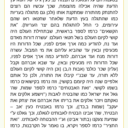
הדעת שהיה אכילה מהצומח
,
שכך עכשיו הם רוצים
להתנתק מהתורה שמתקנת אותו
(
ולכן גם מתגלה בעריות
כמו שהתגלה בעץ הדעת שלאחר שחטאו ראו שהם
עירומים
,
כי החל להתגלות בהם יצר העריות
). "
את
הקשאים
"
כרמז לספר בראשית
,
שבתחילת העולם היה
קושי לקיום העולם בשל חטאי העולם
: '
עשרה דורות מאדם
ועד נח
,
להודיע
כמה ארך אפים לפניו
,
שכל הדורות היו
מכעיסין ובאין עד שהביא עליהם את מי המבול
.
עשרה
דורות מנח ועד אברהם
,
להודיע כמה ארך אפים לפניו
,
שכל הדורות היו מכעיסין ובאין
,
עד שבא אברהם וקבל
[
עליו
]
שכר כולם
' (
אב
ות ה
,
ב
) [
וכן היה קושי לקיום העולם
ללא תורה
,
עד שבנ
"
י קיבלו את התורה
,
ולכן כל אותם
אלפיים שנה היה קיומם בקושי
],
וזה נרמז בקישואים כרמז
בשמו לקושי
.
"
ואת האבטחים
"
כרמז לספר שמות
,
שה
'
גאל את ישראל כמו שהבטיח לאבות
("
וישמע אלקים את
נאקתם ויזכר אלקים את בריתו את אברהם את יצחק ואת
יעקב”
[
שמות ב
,
כד
]),
וכך נרמז באבטיח כעין
'
אב –
הבטיח
',
שה
'
אבינו הבטיח לאבותינו לגאלנו
,
וכך גאלנו ע”י
שמיעת צעקנו
(
בתור אבינו
)
וע
"
י ההבטחה לאבותינו
. "
ואת
החציר
"
כרמז לספר ויקרא
,
בו נאמר על הקרבנות
,
כרמז