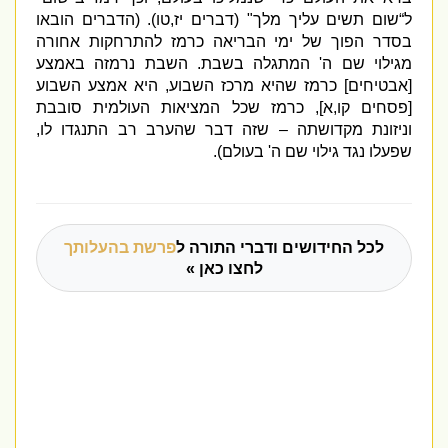
ל“שום תשים עליך מלך
" (
דברים יז
,
טו
). (
הדברים הובאו
בסדר הפוך של ימי הבריאה כרמז להתרחקות אחורה
מגילוי שם ה
'
המתגלה בשבת
.
השבת נרמזה באמצע
[
אבטיחים
]
כרמז שהיא מרכז השבוע
,
היא אמצע השבוע
[
פסחים קו
,
א
],
כרמז שכל המציאות העולמית סובבת
וניזונת מקדושתה – שזה דבר שהערב רב התנגדו לו
,
שפעלו נגד גילוי שם ה
'
בעולם
).
לכל החידושים ודברי התורה ל
פרשת בהעלותך
לחצו כאן »