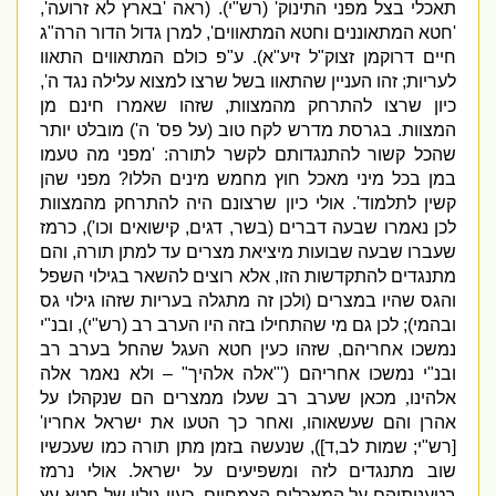
תאכלי בצל מפני התינוק
' (
רש
"
י
). (
ראה
'
בארץ לא זרועה
',
'
חטא המתאוננים וחטא המתאווים
',
למרן גדול הדור הרה
"
ג
חיים דרוקמן זצוק
"
ל זיע
"
א
).
ע
"
פ כולם המתאווים התאוו
לעריות
;
זהו העניין שהתאוו בשל שרצו למצוא עלילה נגד ה
',
כיון שרצו להתרחק מהמצוות
,
שזהו שאמרו חינם מן
המצוות
.
בגרסת מדרש לקח טוב
(
על פס
'
ה
')
מובלט יותר
שהכל קשור להתנגדותם לקשר לתורה
: '
מפני מה טעמו
במן בכל מיני מאכל חוץ מחמש מינים הללו
?
מפני שהן
קשין לתלמוד
'.
אולי כיון שרצונם היה להתרחק מהמצוות
לכן נאמרו שבעה דברים
(
בשר
,
דגים
,
קישואים וכו
'),
כרמז
שעברו שבעה שבועות מיציאת מצרים עד למתן תורה
,
והם
מתנגדים להתקדשות הזו
,
אלא רוצים להשאר בגילוי השפל
והגס שהיו במצרים
(
ולכן זה מתגלה בעריות שזהו גילוי גס
ובהמי
);
לכן גם מי שהתחילו בזה היו הערב רב
(
רש
"
י
),
ובנ
"
י
נמשכו אחריהם
,
שזהו כעין חטא העגל שהחל בערב רב
ובנ
"
י נמשכו אחריהם
('
"
אלה אלהיך
" –
ולא נאמר אלה
אלהינו
,
מכאן שערב רב שעלו ממצרים הם שנקהלו על
אהרן והם שעשאוהו
,
ואחר כך הטעו את ישראל אחריו
'
[
רש
"
י
;
שמות לב
,
ד
]),
שנעשה בזמן מתן תורה כמו שעכשיו
שוב מתנגדים לזה ומשפיעים על ישראל
.
אולי נרמז
בטענותיהם על המאכלים הצמחיים
,
כעין גילוי של חטא עץ