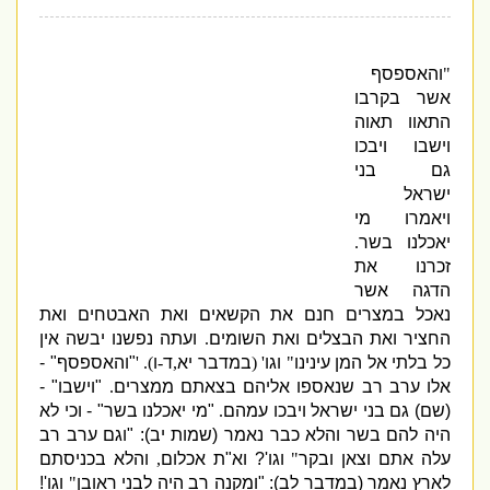
"
והאספסף
אשר בקרבו
התאוו תאוה
וישבו ויבכו
גם בני
ישראל
ויאמרו מי
יאכלנו בשר
.
זכרנו את
הדגה אשר
נאכל במצרים חנם את הקשאים ואת האבטחים ואת
החציר ואת הבצלים ואת השומים
.
ועתה נפשנו יבשה אין
כל בלתי אל המן עינינו
"
וגו
' (
במדבר יא
,
ד
-
ו
). '
"
והאספסף
" -
אלו ערב רב שנאספו אליהם בצאתם ממצרים
.
"
וישבו
" -
(
שם
)
גם בני ישראל ויבכו עמהם
.
"
מי יאכלנו בשר
" -
וכי לא
היה להם בשר והלא כבר נאמר
(
שמות יב
): "
וגם ערב רב
עלה אתם וצאן ובקר
"
וגו
'?
וא
"
ת אכלום
,
והלא בכניסתם
לארץ נאמר
(
במדבר לב
): "
ומקנה רב היה לבני ראובן
"
וגו
'!