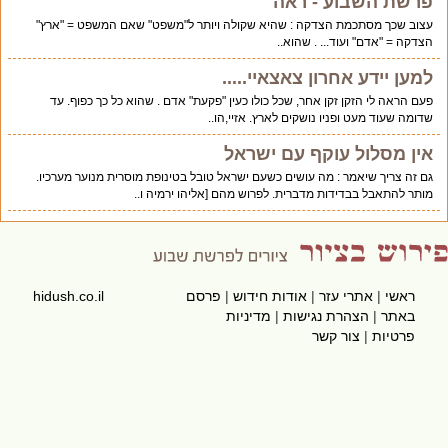
פרשת השבוע - ראה
עצוב שכך מסתכמת הצדקה : שהיא שקולה ויותר ל"משפט" שאם המשפט = "ארץ"
הצדקה = "אדם" ועוד... . שהוא..
למען יידע אחרון צאצאיי.....
פעם הראה לי הזקן זקן אחר, שכל כולו כעין "פקעת" אדם . שהוא כל כך כפוף. עד
שדומה שעוד מעט ופניו נושקים לארץ. אזיי,הו..
אין מסלול עוקף עם ישראל
גם זה צריך שיאמר : מה עושים כשעם ישראל טובל בטינופת מוסרית מנוער מערכיו.
מותר להתאבל בבדידות מדברית. לפרוש מהם [אליהו ירמיה ו..
ראשי
|
אתרי עזר
|
אודות חידוש
|
פרסם
hidush.co.il
באתר
|
הצהרת נגישות
|
מדיניות
פרטיות
|
צור קשר