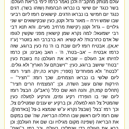
עולם מנותק מהקב
"
ה ולכן נאמר כרמז לימי בריאת העולם
:
בשר כנגד יום שישי בו נבראו הבהמות
(
שזהו בשר
).
דגים
כנגד יום חמי
שי בו נבראו הדגים
.
קישואים רומז ליום רביעי
שבו שמש וירח – מאור גדול וקטן
,
כעין שבקישואים יש שני
גילויים – גדול וקטן
('
קישות מרחיב מעיים
.
והא תנא דבי
רבי ישמעאל
:
למה נקרא שמן קישואין מפני שקשין לגופו
של אדם כחרבות
?
לא קשיא
:
הא ברברבי הא בזוטרי
' [
ע
"
ז
יא
,
א
]).
אבטיח רומז ליום שבת בו ה
'
נח כעין ברוגע
,
שזה
כרמז אבטיח –
'
אב–בטח
',
ה
' -
האב
(
אבינו
;
וכן כרמז
להיותו אב העולם – שברא את העולם
)
נח בשבת כעין
"
בטח
"
שיושב ברוגע
,
כעין
: '
"
וישבתם על הארץ
"
ולא גולים
.
"
לבטח
"
ולא מפוחדים
' (
ספרי
;
ויקרא כה
,
יח
).
חציר רומז
ליום שלשי בו נבראו הצמחים
,
שכך רומז
: '"
חציר
" –
הירקות שהם עשב השדה
,
וכן
: "
המצמיח הרים חציר
"
(
תהלים קמז
,
ח
),
והנה הוא שם כלל
' (
ראב”ע
).
הבצל רומז
ליום שני בו הופרדו רקיע ומים
,
והרקיע למעלה כעין
שהמטיל צל הוא למעלה
,
וכן ברקיע יש עננים שמטילים צל
,
וכך רמז
'
בצל
' (
שבצל נקרא ע
"
ש שנמצא ב
-
צל
[
באדמה
]).
שום רומז ליום ראשון שבו החלה הבריאה
,
שה
'
שם במקום
את הבריאה
(
שפינה מקום מגילויו ובו שם את העולם
);
וכן
ברא את העולם כדי שנמליכו בעולם
,
וכך רמז ב
"
שום
"