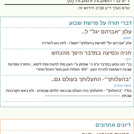
דיונים - תשובות ותגובות (0)
טרם נערך דיון סביב חידוש זה
ברי תורה על פרשת שבוע
לון "אברהם יגל" ל..
avi
ון "אברהם יגל" לפרשת בהעלותך" תשפ"ו - לחץ כאן להורדה
ניה ונסיעה במדבר היפך מהנחש
יב
”י חנו ונסעו במדבר ע”פ ה ' שסימן ע”י הענן מתי לחנות ומתי ליסוע , והתורה מפרטת
עה דוגמאות לחניית הענן : "ולפי העלות הענן מעל האהל ואחרי
בהעלותך"- התעלותך בעולם גם..
שה אהרון
"ד. "בהעלותך" - התעלותך בזה העולם גם באור הלחם שבפנים - ולא באש הקורבנות
חוץ. ---------------------------------------------------------------
יונים אחרונים