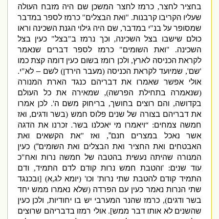
בחציר לחצר
,
כרמז לחצר המשכן שם היה מזבח העולה
שעליו הקריבו קרבנות
. "
ואת הבצלים
"
כרמז לספר במדבר
שמסופר על בנ
"
י במדבר
,
שם היה גילוי הגנת השכינה וראו
כולם שישבו בצל השכינה
,
וכך נרמז ב
"
בצל
"
כעין בצל
השכינה
. "
ואת השומים
"
כרמז לספר דברים שנאמר
לקראת הכניסה לארץ
,
ולכן רומז בשום כעין דומה קצת כמו
'
שם
',
שמיועד לקראת הכניסה
(
מעבר הירדן
)
לשם – לא
"
י
.
אולי אפשר שאמרו את דבריהם כנגד הארת המנורה
(
שנאמרה בתחילת הפרשה
),
שמאירה את כל העולם
בקדושה
,
והם רוצים בחושך
,
בריחוק משם ה
'.
לכן אמרו
את דבריהם בצורה של שנים פלוס חמש
(
בשר ודגים
,
ואז
חמשה צמחים
: “
ויאמרו מי יאכלנו בשר
.
זכרנו את הדגה
אשר נאכל במצרים חנם”
,
ואז
"
את הקשאים ואת
האבטחים ואת החציר ואת הבצלים ואת השומים“
)
כעין
המנורה שהיתה נעשית בהטבה של חמשה נרות ואח
"
כ
עוד שנים
: '
והטבת חמש נרות קודם לדם התמיד
,
ודם
התמיד קודם להטבת שתי נרות
'
וכו
' (
יומא לג
,
א
) [
ובכנגד
שתי הנרות נאמר כעין עם הפרדה
(
שלא נאמרו ממש יחד
בשר ודגים
),
כרמז שהנר המערבי יש בו יחודיות
,
ולכן כעין
שהשנים לא אותו דבר ממש
].
אולי רמזו בדבריהם שרוצים