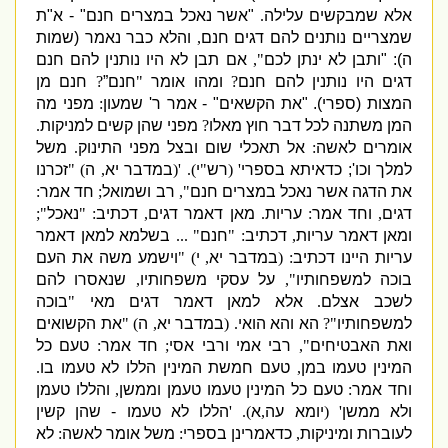
אלא שמבקשים עלילה
.
"
אשר נאכל במצרים חנם
" -
א
"
ת
שמצריים נותנים להם דגים חנם
,
והלא כבר נאמר
(
שמות
ה
): "
ותבן לא ינתן לכם
",
אם תבן לא היו נותנין להם חנם
דגים היו נותנין להם חנם
?
ומהו אומר
"
חנם”
?
חנם מן
המצות
(
ספרי
).
"
את הקשאים
" -
אמר ר
'
שמעון
:
מפני מה
המן משתנה לכל דבר חוץ מאלו
?
מפני שהן קשים למניקות
.
אומרים לאשה
:
אל תאכלי שום ובצל מפני התינוק
.
משל
למלך וכו
';
כדאיתא בספרי
' (
רש
"
י
).
'
(
במדבר יא
,
ה
)
"
זכרנו
את הדגה אשר נאכל במצרים חנם
",
רב ושמואל
;
חד אמר
:
דגים
,
וחד אמר
:
עריות
.
מאן דאמר דגים
,
דכתיב
: "
נאכל
";
ומאן דאמר עריות
,
דכתיב
: "
חנם
" ...
בשלמא למאן דאמר
עריות היינו דכתיב
:
(
במדבר יא
,
י
)
"
וישמע משה את העם
בוכה למשפחותיו
",
על עסקי משפחותיו
,
שנאסרו להם
לשכב אצלם
.
אלא למאן דאמר דגים מאי
"
בוכה
למשפחותיו
"?
הא והא הואי
.
(
במדבר יא
,
ה
)
"
את הקשואים
ואת האבטיחים
",
רבי אמי ורבי אסי
;
חד אמר
:
טעם כל
המינין טעמו במן
,
טעם חמשת המינין הללו לא טעמו בו
.
וחד אמר
:
טעם כל המינין טעמו טעמן וממשן
,
והללו טעמן
ולא ממשן
' (
יומא עה
,
א
). '
הללו לא טעמו
-
שהן קשין
לעוברות ומיניקות
,
כדאמרינן בספרי
:
משל אומר לאשה
:
לא