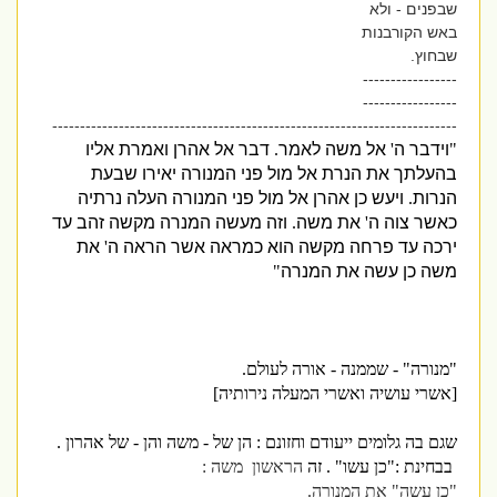
שבפנים - ולא
באש הקורבנות
שבחוץ.
-----------------
-----------------
-------------------------------------------------------------------------
"
וידבר ה
'
אל משה לאמר
.
דבר אל אהרן ואמרת אליו
בהעלתך את הנרת אל מול פני המנורה יאירו שבעת
הנרות
.
ויעש כן אהרן אל מול פני המנורה העלה נרתיה
כאשר צוה ה
'
את משה
.
וזה מעשה המנרה מקשה זהב עד
ירכה עד פרחה מקשה הוא כמראה אשר הראה ה
'
את
משה כן עשה את המנרה
"
"מנורה" - שממנה - אורה לעולם.
[אשרי עושיה ואשרי המעלה נירותיה]
שגם בה גלומים ייעודם וחזונם : הן של - משה והן - של אהרון .
בבחינת :"כן עשו" . זה
הראשון משה :
"כן עשה" את המנורה.