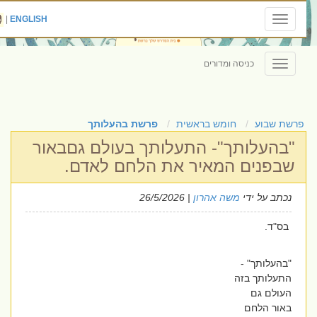
|
ENGLISH
Toggle
navigation
כניסה ומדורים
Toggle
navigation
פרשת שבוע
חומש בראשית
פרשת בהעלותך
"בהעלותך"- התעלותך בעולם גםבאור
שבפנים המאיר את הלחם לאדם.
נכתב על ידי
משה אהרון
| 26/5/2026
בס"ד.
"בהעלותך" -
התעלותך בזה
העולם גם
באור הלחם