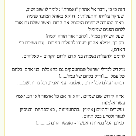
הנה כי כן , דבר אל אהרון "ואמרת" : לומר לו שוב ושוב,
שעיקר עלייתו והתעלותו : דווקא באוהל המועד פנימה
באור המנורה שבפנים המסמל את הרוח ואשר שולח גם אורו
ללחם הפנים שמימול -
שעל השולחן
ממול . [לחבר אור תורה וקמח]
רק כך, ממלא אהרון ייעודו להעלות הנירות [גם נשמות בני
האדם].
לרומם ולהעלות נשמות בני אדם לרום הקרוב - לאלוהים.
מוקדש לגדולי ישראל שמתעסקים גם בהאכלת בני אדם בלחם
של עמל .....[ודוק בלחם של עמל......]
ובחסד עולם לכל יתום , אלמנה, עני ואביון, וכל גר ותושב.....
איזה קידוש שם שמיים , יהא זה אם כל אדמור ו/או רב, יאמץ
עשר אלמנות
ועשרים יתומים [אימוץ :בהתעניינות , באיכפתיות ובניסיון
לעזור ולסייע בכל תחום.
כמובן הכל במידת האפשר - ואפשר הרבה..........]