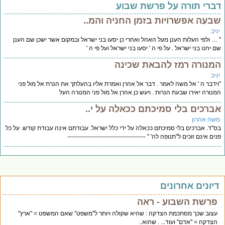
ברי תורה על פרשת שבוע
בעה אפשרויות בזמן החניה והמ..
יב
… ולפי העלות הענן מעל האהל ואחרי כן יסעו בני ישראל ובמקום אשר ישכן שם הענן
 יחנו בני ישראל . על פי ה ' יסעו בני ישראל ועל פי ה '
מנורה רמז להבאת שכינה
יב
ידבר ה ' אל משה לאמר . דבר אל אהרן ואמרת אליו בהעלתך את הנרת אל מול פני
נורה יאירו שבעת הנרות . ויעש כן אהרן אל מול פני המנורה העל
ברכים בלי סמיכתם ככאלה על י..
שה אהרון
"ד. אברכים בלי סמיכתם ככאלה על ידי כלל ישראל. עבודתם אינה עבודת קודש. על כל
ים אינם זוכים ל"תנופה לה' " ---------------------------------------
יונים אחרונים
פרשת השבוע - ראה
עצוב שכך מסתכמת הצדקה : שהיא שקולה ויותר ל"משפט" שאם המשפט = "ארץ"
הצדקה = "אדם" ועוד... . שהוא..