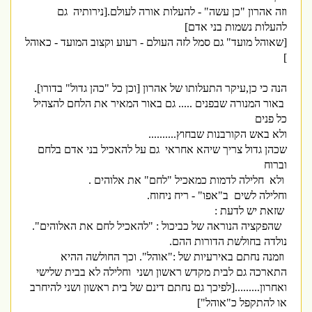
וזה אהרון "כן עשה" - להעלות אורה לעולם.[נירותיה גם
להעלות נשמות בני אדם]
[שאוהל מועד" גם סמל לזה העולם - רעוע וקצוב המועד - כאוהל
]
הנה כי כן,עיקר התעלותו של אהרון [וכן כל "כהן גדול" בדורו].
באור המנורה שבפנים ..... גם באור המאיר את הלחם להצהיל
כל פנים
ולא באש הקורבנות שבחוץ..........
שכהן גדול צריך שיהא אחראי גם על להאכיל בני אדם בלחם
וברוח
ולא חלילה לדמות כמאכיל "לחם" את אלוהים .
וחלילה לשים ב"אפו" - ריח ניחוח.
שזאת יש לדעת :
שהפקציה הנוראה של כביכול : "להאכיל לחם את האלוהים".
נולדה בחולשת הדורות ההם.
וזמנה נחתם באירעיות של :"אוהל". וכך החולשה ההיא
התארכה גם לבית מקדש ראשון ושני וחלילה לא בבית שלישי
ואחרון.........[לפיכך גם נחתם דינם של בית ראשון ושני להיחרב
או להתקפל כ"אוהל"]