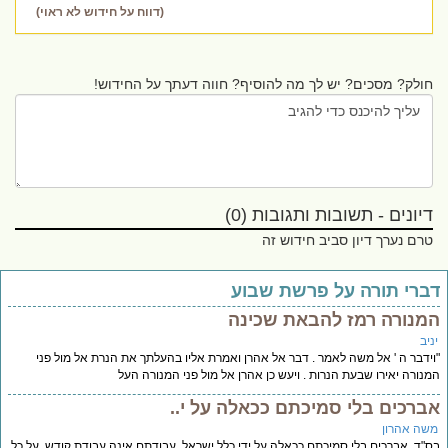
(דווח על חידוש לא ראוי)
חולק? מסכים? יש לך מה להוסיף? חווה דעתך על החידוש!
דיונים - תשובות ותגובות (0)
טרם נערך דיון סביב חידוש זה
ברי תורה על פרשת שבוע
מנורה רמז להבאת שכינה
יב
ידבר ה ' אל משה לאמר . דבר אל אהרן ואמרת אליו בהעלתך את הנרת אל מול פני
נורה יאירו שבעת הנרות . ויעש כן אהרן אל מול פני המנורה העל
ברכים בלי סמיכתם ככאלה על י..
שה אהרון
"ד. אברכים בלי סמיכתם ככאלה על ידי כלל ישראל. עבודתם אינה עבודת קודש. על כל