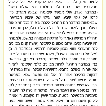
לסיום זמנו
,
ולכן כיון שלא יכלו להקריב לא יכלו לאכול
מהעדרים שהיו להם ולכן התלוננו
"
מי יאכלנו בשר”
(
במדבר יא
,
ד
).
אולי אפשר שנאמרו שבעה מקרים כדי
לרמז על גילוי שבע
,
שזהו גילוי של שבוע הבריאה
,
שבמסעות במדבר הם התרגלו ללכת ע”פ ה
'
בכל המציאות
בעולם
,
וכך לגלות שם ה
'
בכל העולם כולו
,
לכן התפרטו
שבעה מקרים כרמז לגילוי שם ה
'
בכל העולם
.
או בדומה
תחילת הפרשה נאמר על הדלקת המנורה במשכן
,
ולמנורה
היו שבעה קנים
,
שהם מכוונים לשכינה
(
ששה קנים מכוונים
לנר המערבי והוא מכוון לשכינה
: '
דתניא
:
(
במדבר ח
,
ב
)
"
אל מול פני המנורה יאירו
",
מלמד שמצדד פניהם כלפי נר
מערבי
,
ונר מערבי כלפי שכינה
' [
מגילה כא
,
ב
]),
שכך גם
בנ”י במדבר התרגלו להיות מכוונים כלפי השכינה
,
להאיר
את אור ה
'
בעולם ולהביא להשראת שכינה
,
שזה נעשה ע”י
דבקות בהליכה אחר ה
'.
אולי גם אפשר שכאן בפרשה
מופיע פרשת
"
ויהי בנסע” שיש דעות שהוא ספר בפני עצמו
וכך יוצא שיש בתורה שבעה ספרים
: '
ת
"
ר
:
(
במדבר י
,
לה
)
"
ויהי בנסוע הארון ויאמר משה
",
פרשה זו עשה לה הקב
"
ה
סימניות מלמעלה ולמטה
,
לומר שאין זה מקומה
.
ר
'
אומר
:
לא מן השם הוא זה
,
אלא מפני שספר חשוב הוא בפני
עצמו
.
כמאן אזלא הא דא
"
ר שמואל בר נחמן א
"
ר יונתן
: