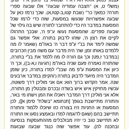
(
משלי ט
,
א
)
"
חצבה עמודיה שבעה
"
אלו שבעה ספרי
תורה
?
כמאן
?
כר
'' (
שבת קטו
,
ב
-
קטז
,
א
).
שכך נרמז כאן על
שבעה אפשרויות שנעשו במסעות
,
שזה כדי לרמז שכל
המסעות במדבר היו כדי להתחבר לתורה שיש בה גילוי של
שבעה ספרים
.
שהמסעות נעשו ע
"
פ ה
',
שבכך התרגלו
לקיים את רצון ה
',
שזהו לדבוק בתורה
.
אולי אפשר גם
שמשה לימד את בנ”י ע”פ דבר ה
'
באה”מ
(
שאמר לו מה
ללמדם באותו זמן
;
שה
'
היה מדבר עם משה מבין הכרובים
[
במדבר ז
,
פט
]
וכך גם הורה לו מה ללמד את בנ”י בתורה
,
שהתורה נאמרה פעם שניה באה”מ
[
חגיגה ו
,
א
-
ב
]),
וכך ה
'
כיוון את המסעות ע”פ מה שבנ”י למדו בתורה
,
כיון שזמן
המדבר היה מיועד לדבוק בתורה
('
והקיפן במדבר ארבעים
שנה
.
אמר הקדוש ברוך הוא
:
אם אני מוליכן דרך פשוטה
,
עכשיו מחזיקין איש איש בשדה ובכרם ומבטלין מן התורה
,
אלא אני מוליכן דרך המדבר ויאכלו את המן וישתו מי באר
,
והתורה מתיישבת בגופן
' [
תנחומא “בשלח” סימן א
]),
לכן
המסעות או החניות היו בצורה כזו שיוכלו ללמוד והתורה
תתיישב בהם
(
שאם לדוגמה למדו ובאמצע נסעו אז התורה
לא תתיישב טוב כי יהיו מבולבלים מההתעסקות בנסיעה
ובהכנה לה
).
עוד אפשר שזה כנגד שבעה שבועות