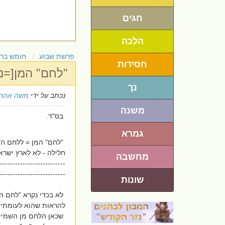
חגים
הלכה
פרשת שבוע
חומש בר
חסידות
"לחם" המן[=נ
נך
נכתב על ידי
משה אהרו
משנה
בס"ד.
גמרא
"לחם" המן = ללחם ה"
חלילה - לא לארץ ישראל
מחשבה
--------------------------
--------------------------
שונות
לא בכדי נקרא "לחם המ
להראות שהוא לעומתי 
שכאן הלחם מן השמיים