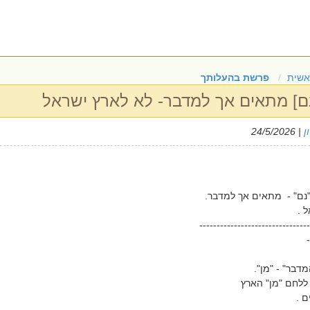
אשית
פרשת בהעלותך
ם] מתאים אך למדבר- לא לארץ ישראל
ן
| 24/5/2026
נם" - מתאים אך למדבר.
 .
--------------------------------
-
דבר" - "מן".
ללחם "מן" הארץ
 .