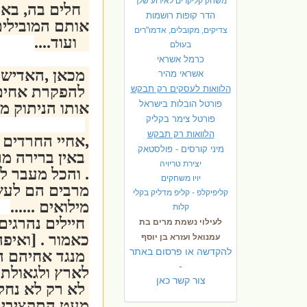
משחק קליקרים לאירוע שלך
חלים בה, באות
הדר קופות רושמות
אותם המובילים
צדיקים, מקובלים, אדמו"רים
ועוד....
בעולם
כרמל אשראי
מכאן ,האדישות
אשראי מהיר
להפקרת אחים 
הלוואות לעסקים רק תבקש
פורטל הובלות בישראל
אותו הניתוק מ
פ
ורטל צימר בקליק
הלוואות רק תבקש
,אחיי החרדים
מיני קורסים - פולסטאק
באין ברירה מר
יצירת טריויה
. והכל מעבר לכ
יויו משחקים
מרבים הם לעשו
קליפיקלפ - קליפ מדליק בקלי
מילואים ......
קלות
חיילים נהרגים
לעילוי נשמת מרים בת
כאמור . [ואיפה
עמנואל ועזרא בן יוסף
להקדשה או פרסום באתר
מנגד אחיהם ה
-
לארץ ולגאולתה 
צור קשר כאן
לא רק לא נחל
מעט התקציבים