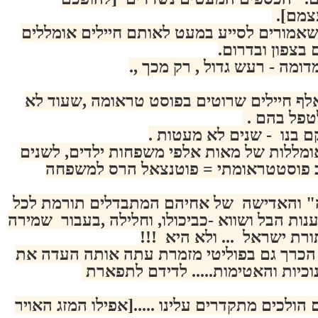
צמם].
אמורים לסייע במעט לאותם חיילים אומללים
 בצפון ובדרום.
ומה - רעש גדול , רק מכך ,.
לף חיילים שרוטים בפוסט טראומה ,שעוד לא
טפל בהם .
ם בנו - שנים לא מעטות .
ומללות של מאות אלפי משפחות ילדים, לשנים
פוסטטראומתי = פוטנצאל הרס למשפחה
 והאדישה של אחיהם המתבדלים תורמת לכל
נות הבל ושווא -כביכולו, וחלילה ,בעבור שמירה
רת ישראל ... ולא היא !!!
הכרך גם בפוליטי מזמרת עתה אותה העדה את
וכיות והאטימות..... לדידם לתפארת
הולכים מתקדרים עלינו .....[אפילו המזג האויר