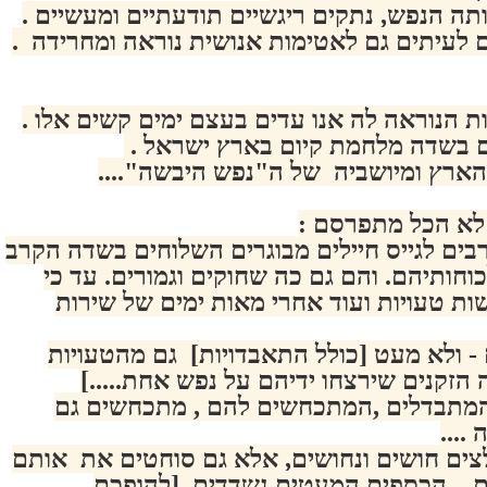
ה הנפש, נתקים ריגשיים תודעתיים ומעשיים .
 לעיתים גם לאטימות אנושית נוראה ומחרידה .
 הנוראה לה אנו עדים בעצם ימים קשים אלו .
בשדה מלחמת קיום בארץ ישראל .
הארץ ומיושביה של ה"נפש היבשה"....
 לא הכל מתפרסם :
בים לגייס חיילים מבוגרים השלוחים בשדה הקרב
וחותיהם. והם גם כה שחוקים וגמורים. עד כי
ת טעויות ועוד אחרי מאות ימים של שירות
 - ולא מעט [כולל התאבדויות] גם מהטעויות
 הזקנים שירצחו ידיהם על נפש אחת.....]
מתבדלים ,המתכחשים להם , מתכחשים גם
....
צים חושים ונחושים, אלא גם סוחטים את אותם
. הכספים המעטים נשדדים [להופכם