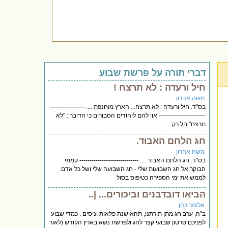
דברי תורה על פרשת שבוע
חיל ורעדה : לא תרצח !
משה אהרון
בס"ד. חיל ורעדה : לא תרצח... הארץ מוחנפת .... -----------------
----------------------- אוי להם ליהודים הסבורים כי הדיבר : "לא
תרצח" חל רק
חג הלחם האבוד.
משה אהרון
בס"ד. חג הלחם האבוד..... ----------------------------- קמתי
הבוקר אל חג השבועות שלי - חג השבועה שלי ושל כל אדם
לממש את ימי הספירה כטיפוס בסול
הביאו דובדבנים וביכורים... |..
אלעזר כהן
ב"ה, ערב חג מתן תורתנו, תהא שנת פלאות וניסים . כמדי שבוע
לפניכם סרטון שבועי קצר לחג ולפרשת נשא בארץ הקודש (לאור