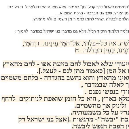
גיטימית לאכול דרך קבע "מן" כאמור. אלא מצווה האדם לאכול ביגיע כפו
מן הארץ. שכך גם הברכה - ברכת המוציא....
הלחם לבטלה .שהרי לחמו כאמור מן השמיים ולא מהארץ.
נלמד תלמוד היסוד הנ"ל, אלא גם מדברי בני ישראל במדבר לאמור :
בֵשָׁה, אֵין כֹּל--בִּלְתִּי, אֶל־הַמָּן עֵינֵינוּ.
ז
וְהַמָּן,
ְעֵינוֹ, כְּעֵין הַבְּדֹלַח.
ח
עודו שלא לאכול לחם בזיעת אפו - לחם מהארץ
יו אל המן [כאמור מתן לנם - לעצל.
].
ינו מהארץ והוא נחשב בהגדרה - כלחם משמיים
אך לאלה שבמדבר ,
די בנפשו נפגם .
לא בארץ , היא כל הזמן שואפת לניתוקים לרחף
לינוק אך מהשמיים.
רץ על כל משמעותיה.
ת "יבשה"- מרגשות .[אצל בני ישראל רק
ן הפכה הנפש ליבשה.