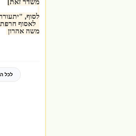
משדר זאת]
לסוף, "יתעורר"
לאסוף חרפתה ש
משה אהרון
לכל הח