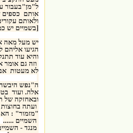
ל"מן"בעבור ע
אותם כספים ש
ולאותם עקורים
[בשמיים יש כמד
יש מעל מאה א
הגיעו אליהם ל
והיא עוד תתנק
וזה גם אומר א
לא מעטות אב 
ה"נפש היבשה"
אלה. ועוד בטע
ובאחזקה של תו
ועתה בחוצות 
"מזמור" : האנ
השמיים ......
מנגד - השמיים 