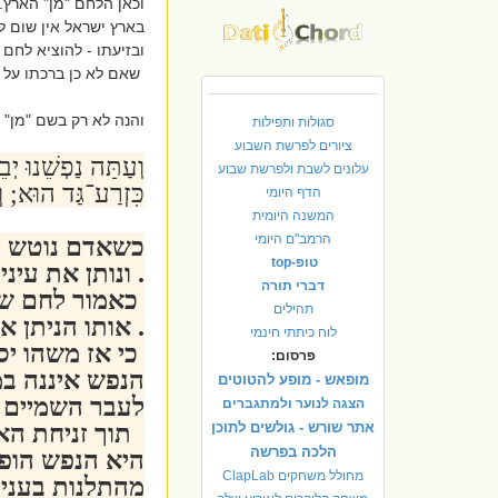
וכאן הלחם "מן" הארץ.
בארץ ישראל אין שום ל
ובזיעתו - להוציא לחם 
שאם לא כן ברכתו על 
והנה לא רק בשם "מן" 
סגולות ותפילות
ציורים לפרשת השבוע
וְעַתָּה נַפְשֵׁנוּ יְ
עלונים לשבת ולפרשת שבוע
כִּזְרַע־גַּד הוּא; ו
הדף היומי
המשנה היומית
הרמב"ם היומי
כשאדם נוטש יי
טופ-top
. ונותן את עינ
דברי תורה
כאמור לחם שא
תהילים
. אותו הניתן 
לוח כיתתי חינמי
כי אז משהו יסו
פרסום:
הנפש איננה במ
מופאש - מופע להטוטים
לעבר השמיים ו
הצגה לנוער ולמתגברים
אתר שורש - גולשים לתוכן
תוך זניחת הא
הלכה בפרשה
היא הנפש הופכ
מחולל משחקים ClapLab
מהתלנות בעניי