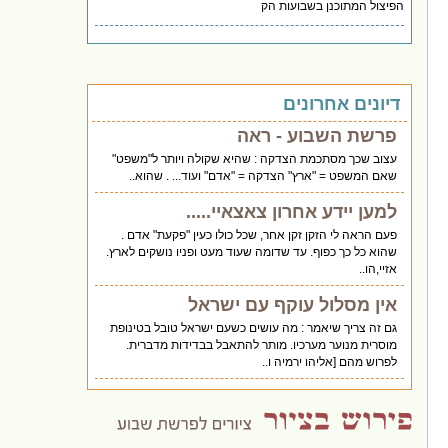
הפיצול המתוכנן בשבועות הק
דיונים אחרונים
פרשת השבוע - ראה
עצוב שכך מסתכמת הצדקה : שהיא שקולה ויותר ל"משפט"
שאם המשפט = "ארץ" הצדקה = "אדם" ועוד... . שהוא..
למען יידע אחרון צאצאיי.....
פעם הראה לי הזקן זקן אחר, שכל כולו כעין "פקעת" אדם .
שהוא כל כך כפוף. עד שדומה שעוד מעט ופניו נושקים לארץ.
אזיי,הו..
אין מסלול עוקף עם ישראל
גם זה צריך שיאמר : מה עושים כשעם ישראל טובל בטינופת
מוסרית מנוער מערכיו. מותר להתאבל בבדידות מדברית.
לפרוש מהם [אליהו ירמיה ו..