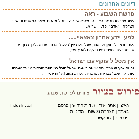
יונים אחרונים
פרשת השבוע - ראה
עצוב שכך מסתכמת הצדקה : שהיא שקולה ויותר ל"משפט" שאם המשפט = "ארץ"
הצדקה = "אדם" ועוד... . שהוא..
למען יידע אחרון צאצאיי.....
פעם הראה לי הזקן זקן אחר, שכל כולו כעין "פקעת" אדם . שהוא כל כך כפוף. עד
שדומה שעוד מעט ופניו נושקים לארץ. אזיי,הו..
אין מסלול עוקף עם ישראל
גם זה צריך שיאמר : מה עושים כשעם ישראל טובל בטינופת מוסרית מנוער מערכיו.
מותר להתאבל בבדידות מדברית. לפרוש מהם [אליהו ירמיה ו..
ראשי
|
אתרי עזר
|
אודות חידוש
|
פרסם
hidush.co.il
באתר
|
הצהרת נגישות
|
מדיניות
פרטיות
|
צור קשר