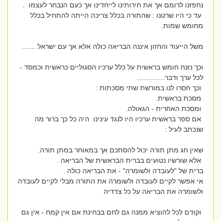
נחפזנו לרומם אך את חירותינו לייחדינו אך כעם הנבחר לעצמו .
עד כי היו שרטנו : שהתורה בכלל צריכה הייתה להתחיל בכלל
מחומש שמות.
משל הייעוד והחזון איננה הבריאה כולה אלא אך עם ישראל .......
וכך נזנח חומש בראשית על כלל ערכיו הסגוליים כראשית וכמסד -
לכל ערך ודבר..............
וכך חסרו לנו במורשת שתי מסכתות :
מסכת בראשית.
ומסכת האחרית - הגאולה.
אם ספר בראשית ערכיו היו לנגד עינינו היה כל כך ברור מה
שנכתב לעיל :
שאין חג מתן תורה יכול להסתכם אך במאוחר במתן תורה.
אלא שורשיו נטועים בברית הבראשית של הבריאה .
ברית של "לעובדה ולשומרה" - את הבריאה כולה .
אי אפשר לקיים לעובדה ולשומרה את התורה מבלי לקיים לעובדה
ולשומרה את הבריאה על כל צדדיה
וקודם לכל להוציא ממנה גם לחם בבחינת אם אין קמח - אין גם