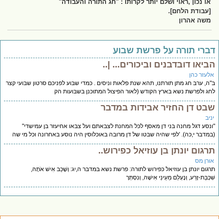
או נכון ,ראוי ושלם יותר לקרותו : "חג התורה והעבודה"
[עבודת הלחם].
משה אהרון
ברי תורה על פרשת שבוע
ביאו דובדבנים וביכורים... |..
לעזר כהן
ה, ערב חג מתן תורתנו, תהא שנת פלאות וניסים . כמדי שבוע לפניכם סרטון שבועי קצר
ג ולפרשת נשא בארץ הקודש (לאור הפיצול המתוכנן בשבועות הק
בט דן החזיר אבידות במדבר
יב
נסע דגל מחנה בני דן מאסף לכל המחנת לצבאתם ועל צבאו אחיעזר בן עמישדי"
מדבר י,כה). 'לפי שהיה שבטו של דן מרובה באוכלוסין היה נוסע באחרונה וכל מי שה
רגום יונתן בן עוזיאל כפירוש..
ורן מס
גום יונתן בן עוזיאל כפירוש לתורה: פרשת נשא במדבר ה,יג: וְשָׁכַב אִישׁ אֹתָהּ,
כְבַת-זֶרַע, וְנֶעְלַם מֵעֵינֵי אִישָׁהּ, וְנִסְתְּרָ