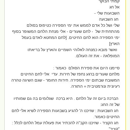
קמתי הבוקר
אל חג
השבועות שלי -
חג השבועה
שלי ושל כל אדם לממש את ימי הספירה כטיפוס בסולם
מהתחתית של - לחם שעורים - אלי מנחת הלחם המשופר בסוף
ימי הספירה הוא לחם החיטים. [לחם המחטא לאדם בעמל
הארץ]
ואשר מובא כמנחה לאלוהי השמיים והארץ על בריאתו
המופלאה - את זה העולם.
סיימנו היום את ספירת הסולם כאמור :
מלחם שעורים ברגע נחפז של חירות. עדי אלי לחם החיטים
המשובח שבתום ימי הספירה. חירות החומר - שגם השיגה טהרה
רעיונית ונורמטיבית = התורה.
הברכה ביום זה על הלחם . היא ברכה שגלומים בה גם שמותיו
של זה החג:
חג השבועות : שזיכנו ה' להגיע בשבועות הספירה לשיא אלי לחם
החיטים כאמור.
חג הקציר - שזיכנו הקב"ה להכתיר את פעולת עמל הלחם לכלל :
"קציר"