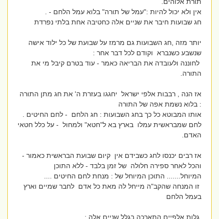
תורת אלוהים.
אין ולא יכול להיות :"עמל של תורה" בלוא עמל הלחם - .
חג שבועות חיבר את שניים אלה כחטיבה אחת בלתי נפרדת
יותר מזה ,חג השבועות גם מרמז על שבועת של כל ילוד אישה
שנשבע כשנברא וקודם לכל דבר אחר :
לחוננה ולעובדה את הבריאה כאמר - עוד בטרם קיבל מי את
התורה.
אז הנה , רבבות אלפי ישראל יחגגו בעזרת ה' את חג מתן התורה
: בלוא נשמת אפה של התורה
אותו המבוטא כל כך בחג השבועות : חג הלחם - לחם החיטים .
לחם שמבראשית עמלו בארץ בא ל"חטא" ולמחול - על כלל חטאי
האדם.
אז רבים יכנסו לחג כשבידם אין קיום שבועת הבראשית כאמור -
והכל לאחר ספירה חלולה של זמן בלבד - ללא התוכן
המיוחל....... התוכן המיוחל של : מנחת לחם החיטים ....
זו המנחה שהקב"ה מייחל לה מאת כל אדם לחבר שמיים וארץ
בעמל הלחם
גלות אלפיים התארכה בגלל שניים אלה :