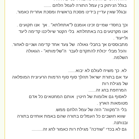
בגלל הניתוק בין עמל התורה לעמל הלחם ......
ובגלל שאין עדיין בידינו מסכת בראשית ומסכת אחרית כאמור.
וכך בחסדי שמיים זכינו אומנם ל"אתחלתא" . אך אנו תקועים .
אנו מקרטעים בה באתחלתא בלי הקטר שיוליכנו קדימה ליעד
ולייעוד .
מתבוססים אך בחבלי גאולה של צעד אחד קדימה ושניים לאחור.
והכל מבלי יכולת להתקדם לעבר ה"שלימותא" - הגאולה
השלמה.
לא. כך משיח לעולם לא יבוא......
עד אם בתורת ישראל תהלך סוף סוף הדמות הרעיונית המופלאה
של מגילת רות
המרחפת בחג זה......
לאסוף גם אלומות של חיטין אותם המחטאים כל אדם
מטומאות הארץ .
בלי ה"מקווה" הזה של עמל הלחם ממש.
שווא חושבים כל העמלים בתורה שהם באמת אוחזים בתורה
ובנותנה.
גם לא בכדי "שודכה" מגילת רות כאמור לחג זה.........