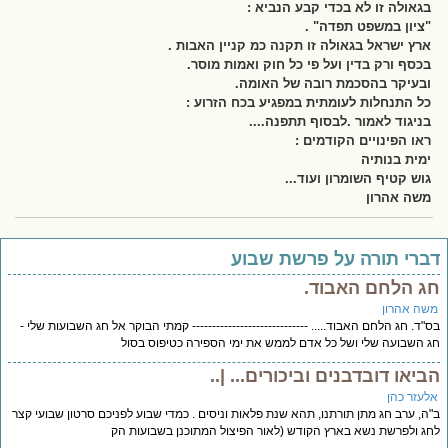
בגאולה זו לא בכדי קבע הנביא :
"ציון במשפט תפדה" .
ארץ ישראל בגאולה זו תקנה כמ קניין האבות .
בכסף ורק בדין ועל פי כל חוק ואמות מוסר.
ובעיקר בהסכמת רובה של האומה.
כל התנחלות לעומתית במפגיע בכח הזרוע :
בניגוד לאמור .לבסוף תתפנה....
ראו הפינויים הקודמים :
ימית בנותיה
גוש קטיף השומרון ועוד...
משה אהרון
ברי תורה על פרשת שבוע
ג הלחם האבוד.
שה אהרון
"ד. חג הלחם האבוד..... ----------------------------- קמתי הבוקר אל חג השבועות שלי -
 השבועה שלי ושל כל אדם לממש את ימי הספירה כטיפוס בסול
ביאו דובדבנים וביכורים... |..
לעזר כהן
ה, ערב חג מתן תורתנו, תהא שנת פלאות וניסים . כמדי שבוע לפניכם סרטון שבועי קצר
ג ולפרשת נשא בארץ הקודש (לאור הפיצול המתוכנן בשבועות הק