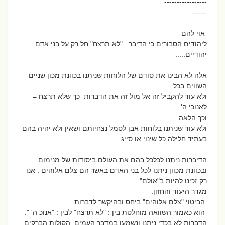
-----------------
------
אוי להם
ליהודים הסבורים כי הדיבר : "לא תרצח" חל רק על בני אדם
יהודיים.....
אלה לא הבינו את סודם של הלוחות שניתנו בכוונת מכון שניים
השווים בכל .
ולא עוד להקביל זה אל מול זה את הדברות כך שלא תרצח =
לאנוכי ה' .
וכך הלאה.
ולא עוד שניתנו בלוחות אבן לסמל נצחיותם ושאין ולא יהיה בהם
בעתיד חלילה כל שינוי או סייג.....
הדיברות ניתנו לכלכל בהם את העולם ביסודות של מנימום .
ובכוונת מכוון ניתנו לכל בני האדם באשר הם צלם אלוהים . אנו
רק זכינו להיות ב"אולם" .
מגדר היעוד והחזון.
הביטוי "צלם אלוהים" ביחס ובהיקשר לדברות .
הוא כאמור השוואה מוחלטת בין : "לא תרצח" לבין : "אנוכ ה' ".
הדברות לא בכדי ניתנו ונשמעו במדבר העמים .הקולות הברקים