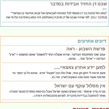
בט דן החזיר אבידות במדבר
יב
נסע דגל מחנה בני דן מאסף לכל המחנת לצבאתם ועל צבאו אחיעזר בן עמישדי"
מדבר י,כה). 'לפי שהיה שבטו של דן מרובה באוכלוסין היה נוסע באחרונה וכל מי שה
יונים אחרונים
פרשת השבוע - ראה
עצוב שכך מסתכמת הצדקה : שהיא שקולה ויותר ל"משפט" שאם המשפט = "ארץ"
הצדקה = "אדם" ועוד... . שהוא..
למען יידע אחרון צאצאיי.....
פעם הראה לי הזקן זקן אחר, שכל כולו כעין "פקעת" אדם . שהוא כל כך כפוף. עד
שדומה שעוד מעט ופניו נושקים לארץ. אזיי,הו..
אין מסלול עוקף עם ישראל
גם זה צריך שיאמר : מה עושים כשעם ישראל טובל בטינופת מוסרית מנוער מערכיו.
מותר להתאבל בבדידות מדברית. לפרוש מהם [אליהו ירמיה ו..