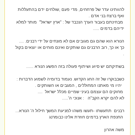
להוותינו עדר של פרחחים, מדי פעם ,שולחים ידם בהתעללות
ואף ברצח בני אדם .
מבחינתם בעבור הערך הנכבד של : "ארץ ישראל" מותר למלא
ידיהם בדמים .....
הנורא הוא שהם גם מגובים אם לא מונחים על ידי רבנים. ....
כך או כך, רוב הרבנים גם שותקים ואינם מוחים או יוצאים בקול
.
בשתיקתם יש סיוע ושיתוף פעולה בזה הפשע הנורא ......
כשבבוקרו של זה החג הקדוש. נעמוד בדומיה לשמוע הדברות :
יהיו מי מאתנו המחוללים , המגבים או השותקים .
מחוקים הם עצמם בעיני שמיים מכלל ישראל ....
לא להם יקרא הקב"ה : אנוכי ה'.....
רבנים תתעשתו -תעשו משהו למניעת המשך חילול ה' הנורא...
החנפת הארץ בדמים חוזרת אלינו כבומרנג
משה אהרון