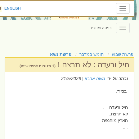
|
ENGLISH
Toggle
navigation
כניסה ומדורים
Toggle
navigation
פרשת שבוע
חומש במדבר
פרשת נשא
חיל ורעדה : לא תרצח !
(1 תגובות לחידוש זה)
נכתב על ידי
משה אהרון
| 21/5/2026
בס"ד.
חיל ורעדה :
לא תרצח...
הארץ מוחנפת
....
-----------------