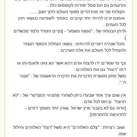
והרעמים גם הם סמל יסודות לקוסמוס כולו .
הקולות מני אז מהדהדים מסוף העולם הלוך ושוב......
אומנם זכינו להיות יותר קרובים כאמור :לשמיעה כנושאי חזון
לכל העמים .
וליתן הבטחה של : "נעשה ונשמע" - [נקיים ותמיד נלמד מכשלים
].
והכל שנהיה ראויים להיותינו : נושאי הגחלת והמסר הנצחי
ולהנחיל לכל העולם את אלה הערכים .
וכך מי שמרים ידו לרצוח אדם ויהא אשר הא גזעו ולאומיותו או
דתו "רוצח" גם את האלוהים .
משל מחק מעשרת הדברות את הדברה הראשונה של : "אנוכי
ה'.".
אין שום ערך אחר שבעדו ניתן לשחרר מהציווי המנדטרי של : "לא
תרצח" וביחס לכל אדם .
[וודאי גם לא בעבור ארץ ישראל .שאין יותר משפך דמים -
להרעישה ולהחניפה]
ושוב: רציחת : "צלם האלוהים" היא משל "רצח" האלוהים וחילול
שמו.