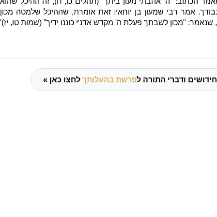
אמר הכתוב
: "
ה
'
אהבתי מעון ביתך”
(
תהלים כו
,
ח
),
זה ההיכל שהוא
בודך
.
אמר רבי שמעון בן יוחאי
:
זאת אומרת
,
שההיכל שלמטה מכון
,
שנאמר
: "
מכון לשבתך פעלת ה
'
מקדש אדנ
'
י כוננו ידיך”
(
שמות טו
,
יז
)'
ידושים ודברי התורה ל
פרשת בהעלותך
לחצו כאן »