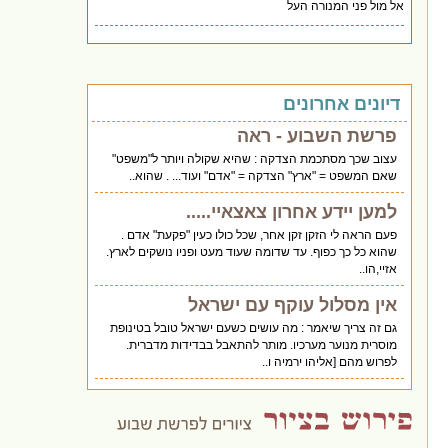
אל מול פני המנורה העל
דיונים אחרונים
פרשת השבוע - ראה
עצוב שכך מסתכמת הצדקה : שהיא שקולה ויותר ל"משפט"
שאם המשפט = "ארץ" הצדקה = "אדם" ועוד... . שהוא..
למען יידע אחרון צאצאיי.....
פעם הראה לי הזקן זקן אחר, שכל כולו כעין "פקעת" אדם .
שהוא כל כך כפוף. עד שדומה שעוד מעט ופניו נושקים לארץ.
אזיי,הו..
אין מסלול עוקף עם ישראל
גם זה צריך שיאמר : מה עושים כשעם ישראל טובל בטינופת
מוסרית מנוער מערכיו. מותר להתאבל בבדידות מדברית.
לפרוש מהם [אליהו ירמיה ו..