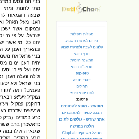
בנ”י חנו ונסעו במדב
מתי לחנות ומתי ל
שבעה דוגמאות לחני
הענן מעל האהל ואח
ובמקום אשר ישכן 
סגולות ותפילות
ישראל
.
על פי ה
'
יס
ציורים לפרשת השבוע
יחנו כל ימי אשר יש
עלונים לשבת ולפרשת שבוע
ובהאריך הענן על ה
הדף היומי
בני ישראל את משמ
המשנה היומית
יהיה הענן ימים מס
הרמב"ם היומי
יחנו ועל פי ה
'
יסעו
.
טופ-top
ולילה ונעלה הענן ונס
דברי תורה
בני ישראל ולא יסעו 
תהילים
פעמים
?
ראה
'
תורת
לוח כיתתי חינמי
זצוק
"
ל זיע
"
א
;
ו
'
בארץ
פרסום:
דרוקמן זצוק”ל זיע”א
מופאש - מופע להטוטים
שנעשית
שדרתו כעין
הצגה לנוער ולמתגברים
כרע במודים
' (
ב
"
ק ט
אתר שורש - גולשים לתוכן
כדאשכחן ברב ששת
הלכה בפרשה
שגנאי הוא לו במה 
מחולל משחקים ClapLab
כורע במודים מולי