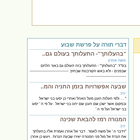
דברי תורה על פרשת שבוע
"בהעלותך"- התעלותך בעולם גם..
משה אהרון
בס"ד. "בהעלותך" - התעלותך בזה העולם גם באור הלחם
שבפנים - ולא באש הקורבנות שבחוץ. -------------------------------
--------------------------------
שבעה אפשרויות בזמן החניה והמ..
יניב
" … ולפי העלות הענן מעל האהל ואחרי כן יסעו בני ישראל
ובמקום אשר ישכן שם הענן שם יחנו בני ישראל . על פי ה ' יסעו
בני ישראל ועל פי ה '
המנורה רמז להבאת שכינה
יניב
"וידבר ה ' אל משה לאמר . דבר אל אהרן ואמרת אליו בהעלתך
את הנרת אל מול פני המנורה יאירו שבעת הנרות . ויעש כן אהרן