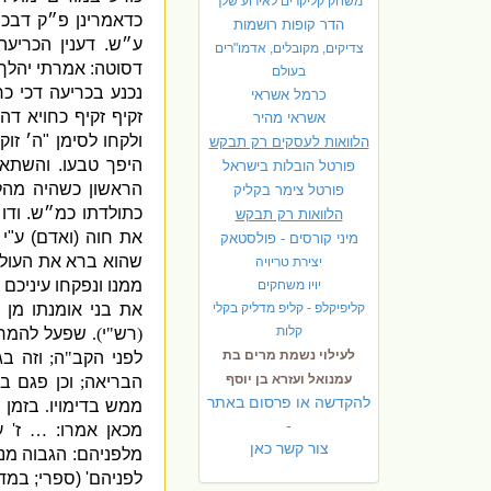
משחק קליקרים לאירוע שלך
כדאמרינן פ״ק דבכו
הדר קופות רושמות
ע״ש
.
דענין הכריע
צדיקים, מקובלים, אדמו"רים
דסוטה
:
אמרתי יהלך 
בעולם
נכנע בכריעה דכי כר
כרמל אשראי
זקיף זקיף כחויא דהי
אשראי מהיר
ולקחו לסימן
"
ה׳ זוק
הלוואות לעסקים רק תבקש
היפך טבעו
.
והשתא 
פורטל הובלות בישראל
הראשון כשהיה מהל
פ
ורטל צימר בקליק
כתולדתו כמ״ש
.
ודו
הלוואות רק תבקש
את חוה
(
ואדם
)
ע
"
י
מיני קורסים - פולסטאק
שהוא ברא את העול
יצירת טריויה
ממנו ונפקחו עיניכם 
יויו משחקים
קליפיקלפ - קליפ מדליק בקלי
את בני אומנתו מן
קלות
(
רש
"
י
).
שפעל להמריד
לעילוי נשמת מרים בת
לפני הקב
"
ה
;
וזה ב
עמנואל ועזרא בן יוסף
הבריאה
;
וכן פגם ב
להקדשה או פרסום באתר
ממש בדימויו
.
בזמן 
-
מכאן אמרו
:
…
ז
'
ע
צור קשר כאן
מלפניהם
:
הגבוה מנ
לפניהם
' (
ספרי
;
במדב