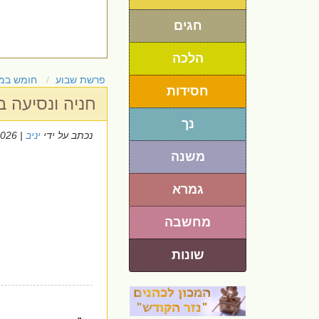
חגים
הלכה
פרשת שבוע
חומש במ
חסידות
חניה ונסיעה 
נך
נכתב על ידי
יניב
| 26/5/2026
משנה
גמרא
מחשבה
שונות