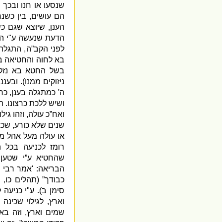
שנסעו או חנו ובכך 
הם עושים
,
בין כשנ
הענן
,
שיוצא שגם כש
הדעת שנעשה ע
"
י ה
לפני הקב”ה
,
התגלה
בא לחוה והחטיאה ב
בשל החטא בא נז
ניזוקים ממנו
).
ובעננ
ה
'
כמתגלה בענן
,
כר
ושיש ללכת כרצונו
.
הע
ואח”כ עולה
,
וזהו גי
שנים שלא כורע
,
שכא
או עולה מעל אהל מ
רומז לכניעה בכל 
שהחטיא ע”י שטען 
הבריאה
: '
אמר רבי י
כבודך”
(
תהלים כו
,
ח
סימן ב
).
ע
"
י כניעה 
וארץ
,
לגילוי שכינה 
שמים וארץ
,
וזה בא