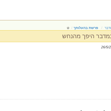
דבר
פרשת בהעלותך
ט
במדבר היפך מהנחש