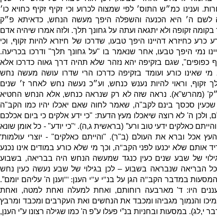
רות
.
וענינו כמ״ש התוס׳ לפי שמצוה לכרוע וכי זקיף זקיף כחויא כו׳
ה לשם ה׳ היא הכנעה והשפלה היפך מעשה הנחש
,
כדאיתא פ״ק
בקומה זקופה ולא יתגאה ועתה על גחונך תלך
.
ולזה אמרו שיהיה אדם
ע כרע כחיזרא דהיינו היפך טבעו
,
שדרכו של חיזרא להיות זקוף
,
וכי
ינו נמי היפך טבעו
,
אחר שנאמר בו
"
על גחונך תלך
"
ודרכו בכריעה
.
ף כפופים
",
שגם בזקיפה יהא נזהר שלא תהיה דרך גאוה כדרכו אלא
מי שאינו כורע ועומד בזקיפה כדרכו הרי שדרו עושה מעשה נחש
ך זקוף
,
וראוי להיות נענש כנחש
,
וע״כ נעשה נחש לאחר ז׳ שנים
״ק
' (
מהרש
"
א
).
נראה שזה לא רק שנראה כנחש
,
אלא הנחש החטיא
 שכעין סכסך בינם לקב
"
ה
,
שאמר לחוה שאם יאכלו יהיו כמו הקב
"
ה
ם
,
ולכן ה
'
לא רוצה שיאכלו מעץ הדעת
: "
כי ידע אלקים כי ביום אכלכם
והייתם כאלקים ידעי טוב ורע”
(
בראשית ג
,
ה
)
. '
"
כי יודע
" -
כל אומן שונא
 העץ אכל וברא את העולם
(
ב
"
ר
).
"
והייתם כאלקים
" -
יוצרי עולמות
'
 אותם שלא יכנעו לפני הקב
"
ה
,
וכך מי שלא כורע במודים אינו נכנע
גילוי של שבע שנים כעין כנגד שמעשה הנחש היה בבריאה
,
בשבוע
כל הבריאה שנבראה בשבוע – לכן בגילוי של שבע נעשה כעין נחש
המסעות במדבר הקב
"
ה הגן על בנ
"
י ע
"
י הענן
: '"
וענן ה
'
עליהם יומם”
.
ננים היו
:
ד
'
מארבעה רוחותם
,
ואחת למעלה ואחת למטה
,
ואחת
מיכו והנמוך מגביהו ומכבד את הנחשים ואת העקרבים ומכבד ומרבץ
ר י
,
לג
).
במסעות ובחניות בנ”י פעלו ע”פ ה
'
כמו שגילה רצונו ע”י הענן
,