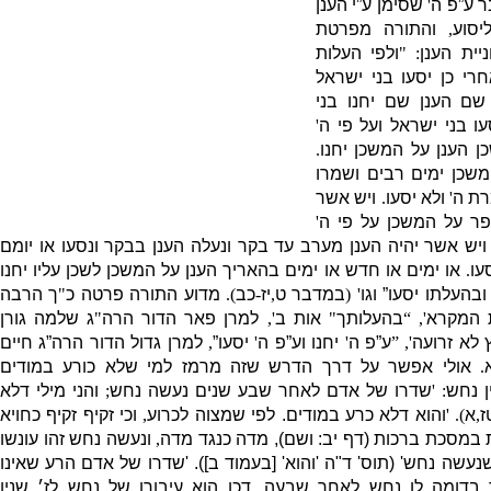
ר ע”פ ה
'
שסימן ע”י הענן
יסוע
,
והתורה מפרטת
ית הענן
: "
ולפי העלות
רי כן יסעו בני ישראל
שם הענן שם יחנו בני
עו בני ישראל ועל פי ה
'
כן הענן על המשכן יחנו
.
משכן ימים רבים ושמרו
רת ה
'
ולא יסעו
.
ויש אשר
פר על המשכן על פי ה
'
ויש אשר יהיה הענן מערב עד בקר ונעלה הענן בבקר ונסעו או יומם
עו
.
או ימים או חדש או ימים בהאריך הענן על המשכן לשכן עליו יחנו
ובהעלתו יסעו” וגו
' (
במדבר ט
,
יז
-
כב
).
מדוע התורה פרטה כ
"
ך הרבה
 המקרא
', “
בהעלותך
"
אות ב
',
למרן פאר הדור הרה
"
ג שלמה גורן
 לא זרועה
', ”
ע”פ ה
'
יחנו וע”פ ה
'
יסעו”
,
למרן גדול הדור הרה”ג חיים
.
אולי אפשר על דרך הדרש שזה מרמז למי שלא כורע במודים
 נחש
:
'
שדרו של אדם לאחר שבע שנים נעשה נחש
;
והני מילי דלא
ז
,
א
). '
והוא דלא כרע במודים
.
לפי שמצוה לכרוע
,
וכי זקיף זקיף כחויא
 במ
סכת ברכות
(
דף יב
:
ושם
),
מדה כנגד מדה
,
ונעשה נחש זהו עונשו
שנעשה נחש
' (
תוס
'
ד
"
ה
'
והוא
' [
בעמוד ב
]). '
שדרו של אדם הרע שאינו
ד בדומה לו נחש לאחר שבעה
,
דכן הוא עיבורו של נחש לז׳ שנין