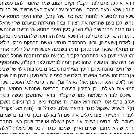
הראו את כניעתם לפני הקב”ה וקיום רצונו
,
שמה שאומר להם לעשות
ח ובין שלא
(
ראה ברמב”ן שמסביר על שבעת האפשרויות של חניית
לא נח לנסוע או לחנות
,
עשו כמו שה
'
קבע
),
שזהו היפך מחטא עץ
נחש
.
לכן בענן שהראה את רצון ה
'
ובזה התגלתה כניעתם של ישראל
 גם הגנה מהנחשים
(
ע”י הענן
),
כעין היפך מחטא עץ הדעת שהנחש
המרדה נגד כניעתם לפני ה
' (
שכאן מגלה הרחקה של הנחש מהם
;
וכן
ק לאדם
[
שנענשו
],
וכאן בהרחקת הנחש נעשה הרחקה מנזק
,
שלא
ים מתגלה שבעה עננים
,
וכך נרמז בשבעה אפשרויות של הליכה אחר
מז שע”י הענן באו להתחבר לקב”ה בכניעה גמורה והבנה שהכל ממנו
נן היה שוכן או עולה
,
שזהו כעין דומה לכריעה לפני הקב”ה
,
שמתכופף
לוי של היפך מהנחש
;
וכן היפך מגילוי נחש באדם בעקבות גילוי של שבע
ן כנגדו זהו שבעה אפשרויות לכניעה לפני ה
'
ע
"
פ הענן
.
והענן היה שוכן
ועד
("
ולפי העלות הענן מעל האהל” וגו
'),
שזהו כרמז לכל העולם
,
שכך
המציאות בעולם
,
וכן כתיקון לנעשה בבריאה שהנחש החטיא
,
וכן
שיוכלו לברוא עולמות כמו שהקב”ה ברא
,
שהמשכן נעשה כנגד
עקב ברבי אסי
:
למה הוא אומר
: "
ה
'
אהבתי מעון ביתך ומקום משכן
)?
בשביל ששקול כנגד בריאת עולם
.
כיצד
?'
וכו
' (
תנחומא
"
פקודי
"
לפני ה
'
ועשיית רצונו מגלים את שם ה
'
בעולם
,
ובכך מחברים שמים
בעולם
,
לכ
ן הסימון נעשה ע
"
י הענן שעולה או יורד ושוכן כעין מחבר
ה
"
מ שהוא מחבר שמים וארץ
,
שמכוון כנגד היכל של מעלה
: '"
אלה