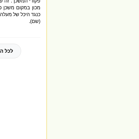
פקודי המשכן”
.
זה ש
מכון במקום משכן כ
כנגד היכל של מעלה
(
שם
).
לכל הח