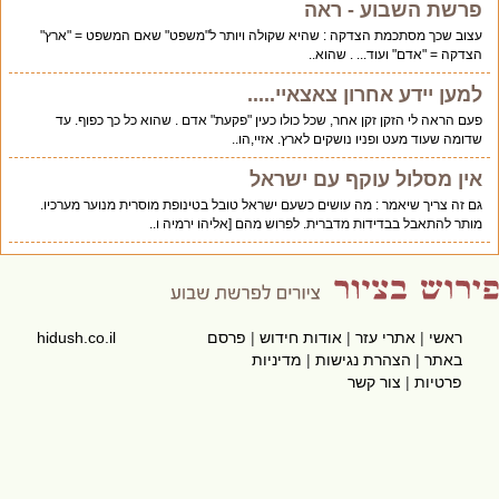
פרשת השבוע - ראה
עצוב שכך מסתכמת הצדקה : שהיא שקולה ויותר ל"משפט" שאם המשפט = "ארץ"
הצדקה = "אדם" ועוד... . שהוא..
למען יידע אחרון צאצאיי.....
פעם הראה לי הזקן זקן אחר, שכל כולו כעין "פקעת" אדם . שהוא כל כך כפוף. עד
שדומה שעוד מעט ופניו נושקים לארץ. אזיי,הו..
אין מסלול עוקף עם ישראל
גם זה צריך שיאמר : מה עושים כשעם ישראל טובל בטינופת מוסרית מנוער מערכיו.
מותר להתאבל בבדידות מדברית. לפרוש מהם [אליהו ירמיה ו..
ראשי
|
אתרי עזר
|
אודות חידוש
|
פרסם
hidush.co.il
באתר
|
הצהרת נגישות
|
מדיניות
פרטיות
|
צור קשר