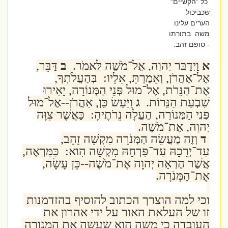
כל "הקשיים"
שכביכול
הערים עלינו
משה בתורתו
- סופם זהב.
א
וַיְדַבֵּר יְהוָה, אֶל־מֹשֶׁה לֵּאמֹר.
ב
דַּבֵּר,
אֶל־אַהֲרֹן, וְאָמַרְתָּ, אֵלָיו: בְּהַעֲלֹתְךָ,
אֶת־הַנֵּרֹת, אֶל־מוּל פְּנֵי הַמְּנוֹרָה, יָאִירוּ
שִׁבְעַת הַנֵּרוֹת.
ג
וַיַּעַשׂ כֵּן, אַהֲרֹן--אֶל־מוּל
פְּנֵי הַמְּנוֹרָה, הֶעֱלָה נֵרֹתֶיהָ: כַּאֲשֶׁר צִוָּה
יְהוָה, אֶת־מֹשֶׁה.
ד
וְזֶה מַעֲשֵׂה הַמְּנֹרָה מִקְשָׁה זָהָב,
עַד־יְרֵכָהּ עַד־פִּרְחָהּ מִקְשָׁה הִוא: כַּמַּרְאֶה,
אֲשֶׁר הֶרְאָה יְהוָה אֶת־מֹשֶׁה--כֵּן עָשָׂה,
אֶת־הַמְּנֹרָה.
וכי למה הוצרך הכתוב להוסיף בהזדמנות
זו של העלאת האור על ידי אהרון את
העובדה כי משה הוא שעשה את המנורה