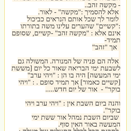
- מקשה זהב..
אלא להסמיך :"מקשה" - לאור.
לומר לך שכל אותם הנראים כביכול
:"קשיים" שהערים עלינו משה בתורתו
אינם אלא : "מקשה זהב" -קשיים, שסופם
תמיד-
אך "זהב"
אלה הם פניה של המנורה. המשולה גם
לשבעת ימי הבריאה שאור כל יום [מששת
ימי המעשה] היה בו הן : "ויהי ערב"
[קשיים כאמור] אך תמיד סופם . : "ויהי
בוקר" - אור של יום חדש.....
והנה ביום השבת אין : "ויהי ערב ויהי
בוקר".
שביום השבת נמהל אור ששת ימי
המעשה באור האין סוף.