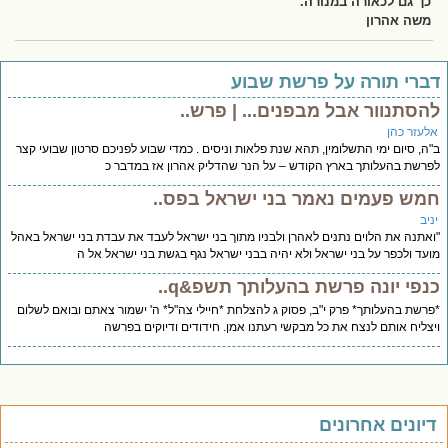
כך גם לכאורה במנורה.
משה אהרון
ברי תורה על פרשת שבוע
הסתנוור אבל מבפנים... | פרש..
לעזר כהן
ה, סיום ימי התשלומין, תהא שנת פלאות וניסים . כמדי שבוע לפניכם סרטון שבועי קצר
רשת בהעלותך בארץ הקודש – על הנר שהדליק אהרון אז במדבר כ
מש פעמים נאמר בני ישראל בפס..
יב
אתנה את הלוים נתנים לאהרן ולבניו מתוך בני ישראל לעבד את עבדת בני ישראל באהל
עד ולכפר על בני ישראל ולא יהיה בבני ישראל נגף בגשת בני ישראל אל ה
נפי יונה פרשת בהעלותך תשפ&q..
רשת בהעלותך* פרק י"ב, פסוק ג להצלחת *חיילי צה"ל* ה' ישמור צאתם ובואם לשלום
צליח אותם לנצח את כל מבקשי רעתנו אמן. חידודים ודיוקים בפרשה
יונים אחרונים