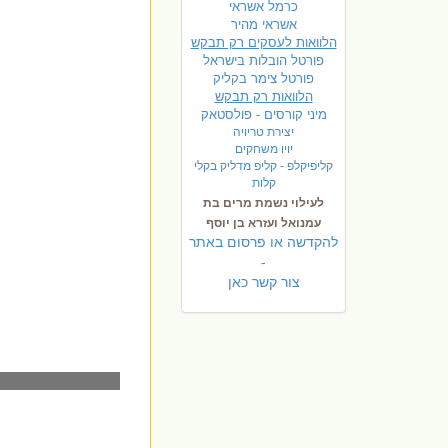
כרמל אשראי
אשראי מהיר
הלוואות לעסקים רק תבקש
פורטל הובלות בישראל
פ
ורטל צימר בקליק
הלוואות רק תבקש
מיני קורסים - פולסטאק
יצירת טריויה
יויו משחקים
קליפיקלפ - קליפ מדליק בקלי
קלות
לעילוי נשמת מרים בת
עמנואל ועזרא בן יוסף
להקדשה או פרסום באתר
-
צור קשר כאן