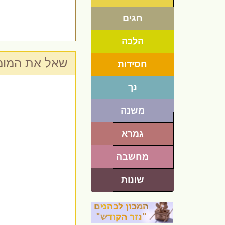
חגים
הלכה
שאל את המומח
חסידות
נך
משנה
גמרא
מחשבה
שונות