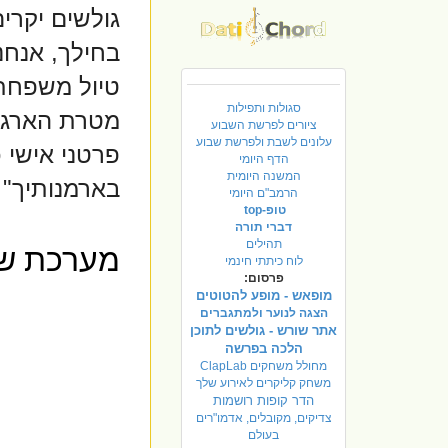
גולשים יקרי
בחילך
, אנחנ
טיול משפחתי
סגולות ותפילות
מטרת הארגון 
ציורים לפרשת השבוע
עלונים לשבת ולפרשת שבוע
פרטני אישי כ
הדף היומי
המשנה היומית
בארמנותיך" ח
הרמב"ם היומי
טופ-top
דברי תורה
תהילים
לוח כיתתי חינמי
פרסום:
מופאש - מופע להטוטים
הצגה לנוער ולמתגברים
אתר שורש - גולשים לתוכן
הלכה בפרשה
מחולל משחקים ClapLab
משחק קליקרים לאירוע שלך
הדר קופות רושמות
צדיקים, מקובלים, אדמו"רים
בעולם