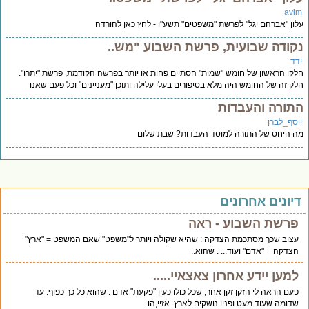
avi
ון "אברהם יגל" לפרשת "משפטים" תשע"ו - לחץ כאן להורדה
קודה שבועית, פרשת השבוע "מש..
דד
קו הראשון של חומש "שמות" הסתיים פחות או יותר בפרשה הקודמת, פרשת "יתרו".
ק זה של החומש היה מלא בסיפורים בעלי עלילה ותוכן "מעניינים" וכל פעם שאנו
תורה והעבדות
וסף_לברן
 היחס של התורה למוסד העבדות? שבת שלום
יונים אחרונים
פרשת השבוע - ראה
עצוב שכך מסתכמת הצדקה : שהיא שקולה ויותר ל"משפט" שאם המשפט = "ארץ"
הצדקה = "אדם" ועוד... . שהוא..
למען יידע אחרון צאצאיי.....
פעם הראה לי הזקן זקן אחר, שכל כולו כעין "פקעת" אדם . שהוא כל כך כפוף. עד
שדומה שעוד מעט ופניו נושקים לארץ. אזיי,הו..