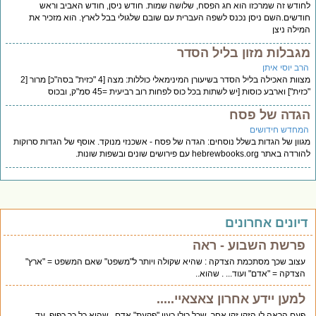
ודש זה שמרכזו הוא חג הפסח, שלושה שמות. חודש ניסן, חודש האביב וראש
דשים.השם ניסן נכנס לשפה העברית עם שובם שלגולי בבל לארץ. הוא מזכיר את
ילה ניצן
גבלות מזון בליל הסדר
רב יוסי איתן
מצוות האכילה בליל הסדר בשיעורן המינימאלי כוללות: מצה [4 "כזית" בסה"כ] מרור [2
זית"] וארבע כוסות [יש לשתות בכל כוס לפחות רוב רביעית =45 סמ"ק, ובכוס
גדה של פסח
מחדש חידושים
וון של הגדות בשלל נוסחים: הגדה של פסח - אשכנזי מנוקד. אוסף של הגדות סרוקות
 באתר hebrewbooks.org עם פירושים שונים ובשפות שונות.
יונים אחרונים
פרשת השבוע - ראה
עצוב שכך מסתכמת הצדקה : שהיא שקולה ויותר ל"משפט" שאם המשפט = "ארץ"
הצדקה = "אדם" ועוד... . שהוא..
למען יידע אחרון צאצאיי.....
פעם הראה לי הזקן זקן אחר, שכל כולו כעין "פקעת" אדם . שהוא כל כך כפוף. עד