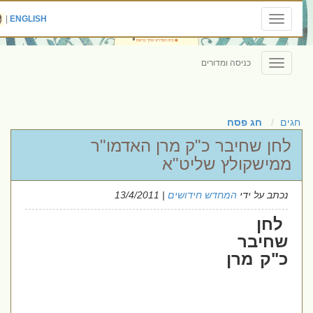
|
ENGLISH
Toggle
navigation
כניסה ומדורים
Toggle
navigation
חגים
חג פסח
לחן שחיבר כ"ק מרן האדמו"ר
ממישקולץ שליט"א
נכתב על ידי
המחדש חידושים
| 13/4/2011
לחן
שחיבר
כ"ק מרן