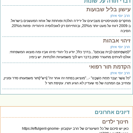
ברי תורה על שונות
ישון בליל שבועות
רב יוסי איתן
קרים סטטיסטיים מצביעים על ירידה הולכת ופוחתת של אחוז המעשנים בישראל.
ב-2009 דווח על מעט יותר מ20%, ובהתייחס רק לאוכלוסיה היהודית -פחות מ20%.
יבה
יהוי אבהות
רב יוסי איתן
ְמִשְׁפְּחתָם לְבֵית אֲבותָם"...בדרך כלל, יודע כל יהודי מיהו אביו ומה מוצאו המשפחתי.
לם לעיתים מתעורר ספק בדבר ויש לכך משמעויות הלכתיות. יש בימינ
קדמת תור רפואי
רב יוסי איתן
ּל אֲשֶׁר יַעֲבר תַּחַת הַשָּׁבֶט" -..."מוציאן בפתח זה אחר זה" [רש"י]תור משמעותו סדר ומניין,
חייב גם המתנה של מי שעדיין לא הגיע תורו. עקיפת תור ל
יונים אחרונים
חינוך ילדים
כאן יש סיכום של כל השיעורים של הרב יעקובזון https://effulgent-gnome-