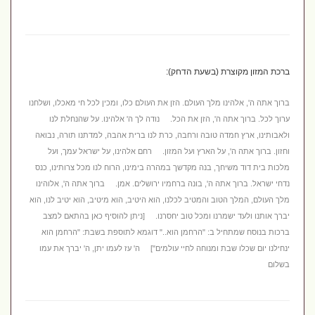
ברכת המזון מקוצרת (בשעת הדחק):
ברוך אתה ה', אלהינו מלך העולם. הזן את העולם כלו, ומכין לכל חי מאכלו, ושלחנו
ערוך לכל. ברוך אתה ה', הזן את הכל. נודה לך ה' אלהינו. על שהנחלת לנו
ולאבותינו, ארץ חמדה טובה ורחבה, כרת לנו ברית אהבה, למדתנו תורה, נבואה
וחזון. ברוך אתה ה', על הארץ ועל המזון
. רחם אלהינו, על ישראל עמך, ועל
מלכות בית דוד משיחך, בנה מקדשך במהרה בימינו, הרוח לנו מכל צרותינו, כנס
נדחי ישראל. ברוך אתה ה', בונה ברחמיו ירושלים. אמן. ברוך אתה ה', אלוהינו
מלך העולם, המלך הטוב והמטיב לכלנו, הוא היטיב, הוא מיטיב, הוא יטיב לנו, הוא
יברך אותנו ולעד ישמרנו ומכל טוב יחסרנו. [ניתן להוסיף כאן בהתאם למצב
ברכות בנוסח שמתחיל ב: "הרחמן הוא.." דוגמא לתוספת בשבת: "הרחמן הוא
ינחילנו יום שכלו שבת ומנוחה לחיי עולמים"] ה' עז לעמו יתן, ה' יברך את עמו
בשלום