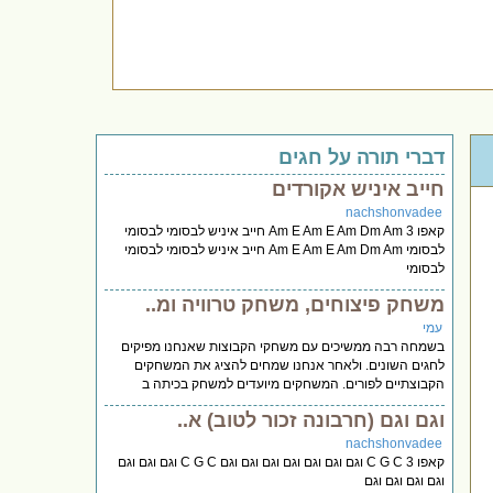
דברי תורה על חגים
חייב איניש אקורדים
nachshonvadee
קאפו 3 Am E Am E Am Dm Am חייב איניש לבסומי לבסומי
לבסומי Am E Am E Am Dm Am חייב איניש לבסומי לבסומי
לבסומי
משחק פיצוחים, משחק טרוויה ומ..
עמי
בשמחה רבה ממשיכים עם משחקי הקבוצות שאנחנו מפיקים
לחגים השונים. ולאחר אנחנו שמחים להציג את המשחקים
הקבוצתיים לפורים. המשחקים מיועדים למשחק בכיתה ב
וגם וגם (חרבונה זכור לטוב) א..
nachshonvadee
קאפו 3 C G C וגם וגם וגם וגם וגם וגם וגם C G C וגם וגם וגם
וגם וגם וגם וגם