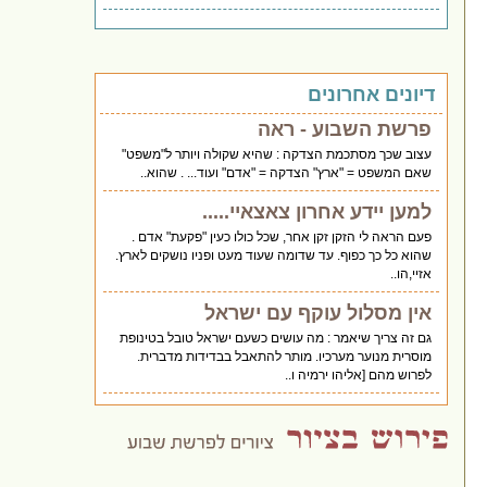
דיונים אחרונים
פרשת השבוע - ראה
עצוב שכך מסתכמת הצדקה : שהיא שקולה ויותר ל"משפט"
שאם המשפט = "ארץ" הצדקה = "אדם" ועוד... . שהוא..
למען יידע אחרון צאצאיי.....
פעם הראה לי הזקן זקן אחר, שכל כולו כעין "פקעת" אדם .
שהוא כל כך כפוף. עד שדומה שעוד מעט ופניו נושקים לארץ.
אזיי,הו..
אין מסלול עוקף עם ישראל
גם זה צריך שיאמר : מה עושים כשעם ישראל טובל בטינופת
מוסרית מנוער מערכיו. מותר להתאבל בבדידות מדברית.
לפרוש מהם [אליהו ירמיה ו..