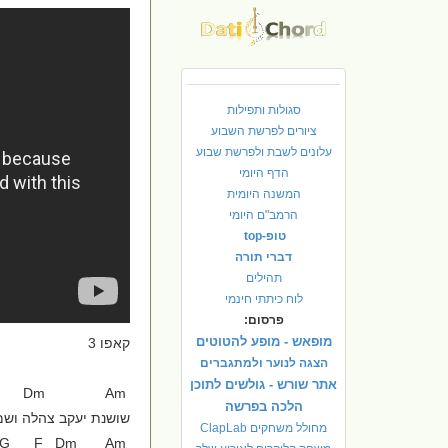
סגולות ותפילות
ציורים לפרשת השבוע
עלונים לשבת ולפרשת שבוע
הדף היומי
המשנה היומית
הרמב"ם היומי
טופ-top
דברי תורה
תהילים
לוח כיתתי חינמי
פרסום:
מופאש - מופע להטוטים
קאפו 3
הצגה לנוער ולמתגברים
אתר שורש - גולשים לתוכן
E Dm Am
הלכה בפרשה
שושנת יעקב צהלה וש
מחולל משחקים ClapLab
Am G F Dm Am