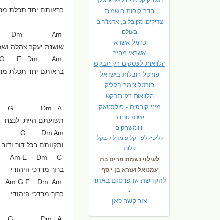
משחק קליקרים לאירוע שלך
בראותם יחד תכלת מרד
הדר קופות רושמות
צדיקים, מקובלים, אדמו"רים
בעולם
E Dm Am
כרמל אשראי
שושנת יעקב צהלה וש
אשראי מהיר
Am G F Dm Am
הלוואות לעסקים רק תבקש
בראותם יחד תכלת מרד
פורטל הובלות בישראל
פ
ורטל צימר בקליק
הלוואות רק תבקש
מיני קורסים - פולסטאק
G Dm A
יצירת טריויה
תשועתם היית לנצח
יויו משחקים
G Dm Am
קליפיקלפ - קליפ מדליק בקלי
ותקוותם בכל דור ודור
קלות
Am E Dm C
לעילוי נשמת מרים בת
ברוך מרדכי היהודי
עמנואל ועזרא בן יוסף
להקדשה או פרסום באתר
Am G F Dm Am
-
ברוך מרדכי היהודי
צור קשר כאן
G Dm A