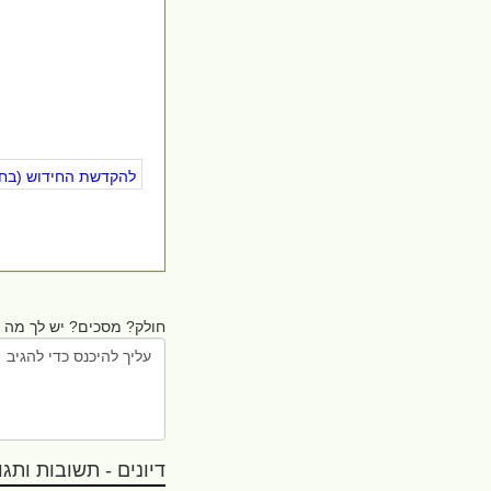
להקדשת החידוש (בחינ
חולק? מסכים? יש לך מה ל
דיונים - תשובות ותגובו