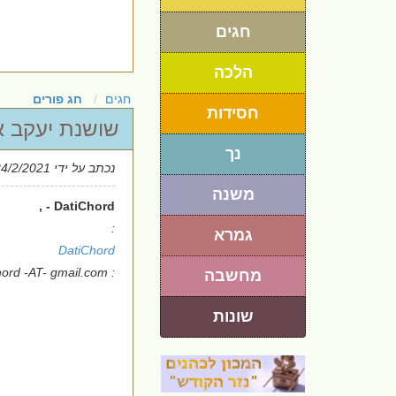
חגים
הלכה
חגים
חג פורים
חסידות
שושנת יעקב א
נך
נכתב על ידי
24/2/2021
משנה
DatiChord - ,
:
גמרא
DatiChord
: datichord -AT- gmail.com
מחשבה
שונות