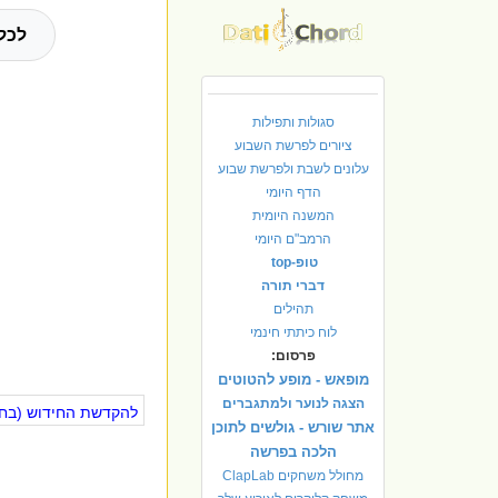
לכל
סגולות ותפילות
ציורים לפרשת השבוע
עלונים לשבת ולפרשת שבוע
הדף היומי
המשנה היומית
הרמב"ם היומי
טופ-top
דברי תורה
תהילים
לוח כיתתי חינמי
פרסום:
מופאש - מופע להטוטים
הצגה לנוער ולמתגברים
להקדשת החידוש (בחינ
אתר שורש - גולשים לתוכן
הלכה בפרשה
מחולל משחקים ClapLab