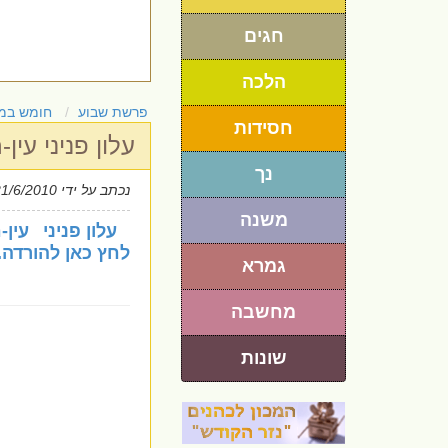
חגים
הלכה
פרשת שבוע
חומש במ
חסידות
עלון פניני ע
נך
נכתב על ידי
21/6/2010
משנה
עלון פניני עי
לחץ כאן להורדה.
גמרא
מחשבה
שונות