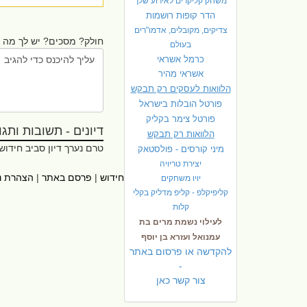
משחק קליקרים לאירוע שלך
הדר קופות רושמות
צדיקים, מקובלים, אדמו"רים
חולק? מסכים? יש לך מה ל
בעולם
כרמל אשראי
אשראי מהיר
הלוואות לעסקים רק תבקש
פורטל הובלות בישראל
פ
ורטל צימר בקליק
דיונים - תשובות ותגובו
הלוואות רק תבקש
טרם נערך דיון סביב חידוש
מיני קורסים - פולסטאק
יצירת טריויה
ראשי
|
אתרי עזר
|
אודות חידוש
|
פרסם באתר
|
הצהרת נ
יויו משחקים
קליפיקלפ - קליפ מדליק בקלי
קלות
לעילוי נשמת מרים בת
עמנואל ועזרא בן יוסף
להקדשה או פרסום באתר
-
צור קשר כאן