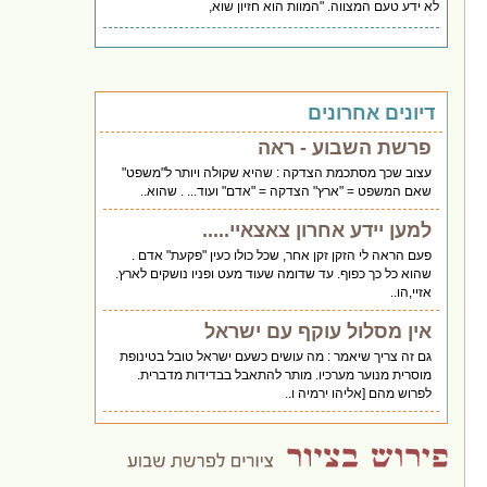
לא ידע טעם המצווה. "המוות הוא חזיון שוא,
דיונים אחרונים
פרשת השבוע - ראה
עצוב שכך מסתכמת הצדקה : שהיא שקולה ויותר ל"משפט"
שאם המשפט = "ארץ" הצדקה = "אדם" ועוד... . שהוא..
למען יידע אחרון צאצאיי.....
פעם הראה לי הזקן זקן אחר, שכל כולו כעין "פקעת" אדם .
שהוא כל כך כפוף. עד שדומה שעוד מעט ופניו נושקים לארץ.
אזיי,הו..
אין מסלול עוקף עם ישראל
גם זה צריך שיאמר : מה עושים כשעם ישראל טובל בטינופת
מוסרית מנוער מערכיו. מותר להתאבל בבדידות מדברית.
לפרוש מהם [אליהו ירמיה ו..