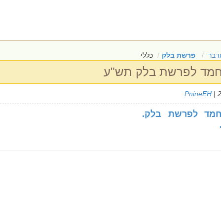
דבר
פרשת בלק
כללי
ין-חמד לפרשת בלק תש"ע
PnineEH
| 
ן-חמד לפרשת בלק.