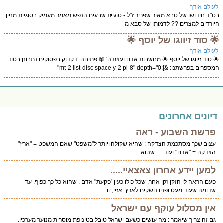
לעולם אוד
בס"ד חידושו של סבא מאיר שפריר ז"ל - סוגיית שבעים הנפש מאמר מעמיק בסוגיית מני
היורדים למצרים ?? לדמותו של סבא
🌟 סוד זיווגו של יוסף 
לעולם אוד
🌟 סוד זיווגו של יוסף 🌟 מחשבות אדם ועצת ה' 📖 פתיחה: דקדוק בפסוקים נתבונן בס
המספרים בפרשתנו: &]:mt-2 list-disc space-y-2 pl-8" depth
דיונים אחרוני
פרשת השבוע - ראה
עצוב שכך מסתכמת הצדקה : שהיא שקולה ויותר ל"משפט" שאם המשפט = "ארץ"
הצדקה = "אדם" ועוד... . שהוא..
למען יידע אחרון צאצאיי.....
פעם הראה לי הזקן זקן אחר, שכל כולו כעין "פקעת" אדם . שהוא כל כך כפוף. עד
שדומה שעוד מעט ופניו נושקים לארץ. אזיי,הו..
אין מסלול עוקף עם ישראל
גם זה צריך שיאמר : מה עושים כשעם ישראל טובל בטינופת מוסרית מנוער מערכיו.