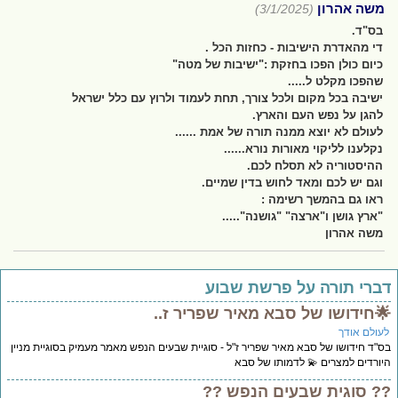
משה אהרון
(3/1/2025)
בס"ד.
די מהאדרת הישיבות - כחזות הכל .
כיום כולן הפכו בחזקת :"ישיבות של מטה"
שהפכו מקלט ל.....
ישיבה בכל מקום ולכל צורך, תחת לעמוד ולרוץ עם כלל ישראל
להגן על נפש העם והארץ.
לעולם לא יוצא ממנה תורה של אמת ......
נקלענו לליקוי מאורות נורא......
ההיסטוריה לא תסלח לכם.
וגם יש לכם ומאד לחוש בדין שמיים.
ראו גם בהמשך רשימה :
"ארץ גושן ו"ארצה" "גושנה".....
משה אהרון
ברי תורה על פרשת שבוע
חידושו של סבא מאיר שפריר ז..
עולם אודך
"ד חידושו של סבא מאיר שפריר ז"ל - סוגיית שבעים הנפש מאמר מעמיק בסוגיית מניין
ורדים למצרים 💫 לדמותו של סבא
? סוגית שבעים הנפש ??