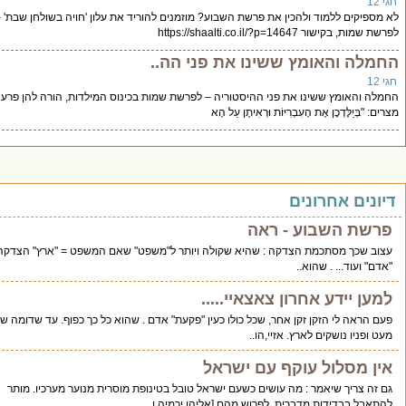
ם ללמוד ולהכין את פרשת השבוע? מוזמנים להוריד את עלון 'חויה בשולחן שבת' –
https://shaalti.co.il/?p=14
והאומץ ששינו את פני הה..
ומץ ששינו את פני ההיסטוריה – לפרשת שמות בכינוס המילדות, הורה להן פרעה מלך
ֶּדְכֶן אֶת הָעִבְרִיּוֹת וּרְאִיתֶן עַל הָא
 אחרונים
השבוע - ראה
ך מסתכמת הצדקה : שהיא שקולה ויותר ל"משפט" שאם המשפט = "ארץ" הצדקה =
ד... . שהוא..
ידע אחרון צאצאיי.....
 לי הזקן זקן אחר, שכל כולו כעין "פקעת" אדם . שהוא כל כך כפוף. עד שדומה שעוד
 נושקים לארץ. אזיי,הו..
סלול עוקף עם ישראל
יך שיאמר : מה עושים כשעם ישראל טובל בטינופת מוסרית מנוער מערכיו. מותר
בדידות מדברית. לפרוש מהם [אליהו ירמיה ו..