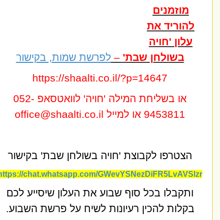
מוזמנים
הוריד את
עלון 'חויה
בשולחן שבת'
–
לפרשת שמות, בקישור
https://shaalti.co.il/?p=14647
או בשליחת המילה 'חויה'
לוואטסאפ 052-
9453811 או למייל
office@shaalti.co.il
הצטרפו לקבוצת 'חויה בשולחן שבת' בקישור
https://chat.whatsapp.com/GWevYSNezDiFR5LvAVS
תקבלו בכל סוף שבוע את העלון שיסייע לכם
קלות להכין רעיונות לשיח על פרשת השבוע.