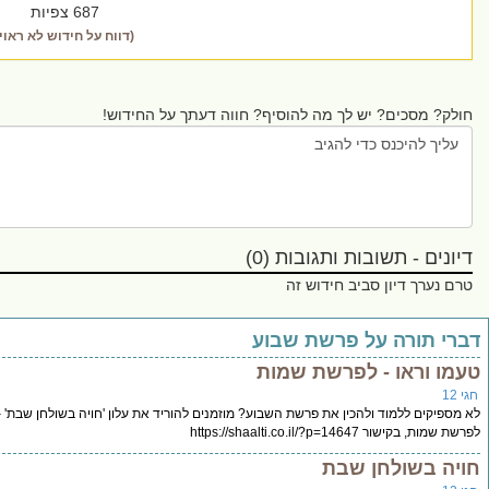
687 צפיות
(דווח על חידוש לא ראוי)
סכים? יש לך מה להוסיף? חווה דעתך על החידוש!
 - תשובות ותגובות (0)
ך דיון סביב חידוש זה
ורה על פרשת שבוע
ראו - לפרשת שמות
ם ללמוד ולהכין את פרשת השבוע? מוזמנים להוריד את עלון 'חויה בשולחן שבת' –
https://shaalti.co.il/?p=14
בשולחן שבת