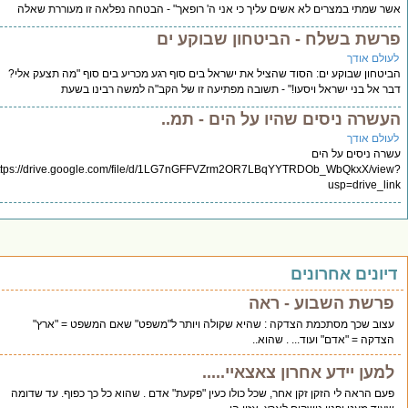
מתי במצרים לא אשים עליך כי אני ה' רופאך" - הבטחה נפלאה זו מעוררת שאלה
ת בשלח - הביטחון שבוקע ים
 אודך
ון שבוקע ים: הסוד שהציל את ישראל בים סוף רגע מכריע בים סוף "מה תצעק אלי?
ל בני ישראל ויסעו!" - תשובה מפתיעה זו של הקב"ה למשה רבינו בשעת
רה ניסים שהיו על הים - תמ..
 אודך
ניסים על הים
https://drive.google.com/file/d/1LG7nGFFVZrm2OR7LBqYYTRDOb_WbQkxX/v
usp=drive
נים אחרונים
שת השבוע - ראה
ב שכך מסתכמת הצדקה : שהיא שקולה ויותר ל"משפט" שאם המשפט = "ארץ"
ה = "אדם" ועוד... . שהוא..
ן יידע אחרון צאצאיי.....
הראה לי הזקן זקן אחר, שכל כולו כעין "פקעת" אדם . שהוא כל כך כפוף. עד שדומה