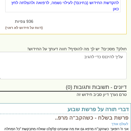
להקדשת החידוש (בחינם!) לעילוי נשמה, לרפואה ולהצלחה לחץ
כאן
936 צפיות
(דווח על חידוש לא ראוי)
ק? מסכים? יש לך מה להוסיף? חווה דעתך על החידוש!
נים - תשובות ותגובות (0)
 נערך דיון סביב חידוש זה
י תורה על פרשת שבוע
ת בשלח - כשהקב"ה מרפ..
 אודך
' רופאך: כשהקב"ה מרפא גם את מה שאנחנו קלקלנו שאלה מתבקשת "כל המחלה