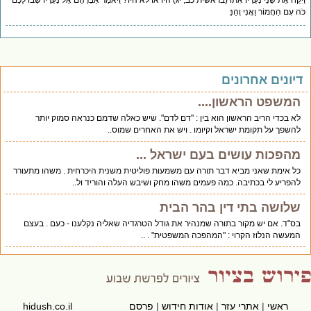
יִּקַּח אֶת שְׁנֵי נְעָרָיו אִתּוֹ (בראשית כב, יג) היו או לא היו? וַיֹּאמֶר אַבְרָהָם אֶל נְעָרָיו שְׁבוּ לָכֶם
ה עִם הַחֲמוֹר וַאֲנִי וְהַנַּ
יונים אחרונים
המשפט הראשון....
לא בכדי הריב הראשון הוא בין : "דם לדם". שיש כאלה שדמם כנראה סמוק יותר
להשפך על תקומת ישראל וקיומו . ויש את האחרים שמוס..
מהפכות עושים בעם ישראל ...
כל אימת שאני מביא דבר תורה עם משמעות פוליטית משנית היכרחית . משהו מתעורר
להפריע לי בכתיבה. כמה פעמים משהו מחק ושיבש העלה והוריד ול..
שלושה בתי דין בהר הבית
בס"ד. אם יש מקור בתורה שמנהיר את גודל הטרגדיה שאליה נקלענו - כעם . בעצם
המעשה הנלוז הקרוי : "המהפכה המשפטית" . ..
ראשי
|
אתרי עזר
|
אודות חידוש
|
פרסם
hidush.co.il