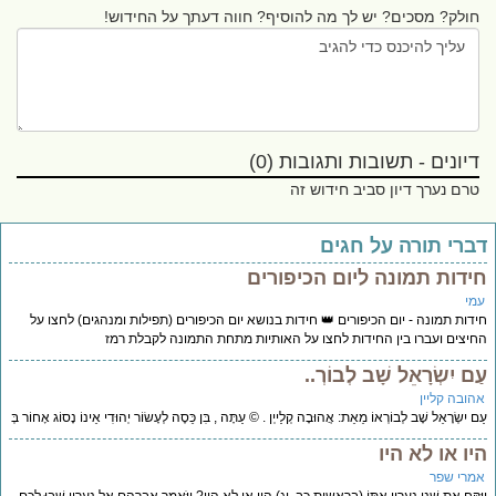
חולק? מסכים? יש לך מה להוסיף? חווה דעתך על החידוש!
דיונים - תשובות ותגובות (0)
טרם נערך דיון סביב חידוש זה
ברי תורה על חגים
ידות תמונה ליום הכיפורים
מי
דות תמונה - יום הכיפורים 👑 חידות בנושא יום הכיפורים (תפילות ומנהגים) לחצו על
יצים ועברו בין החידות לחצו על האותיות מתחת התמונה לקבלת רמז
ם יִשְׂרָאֵל שָׁב לְבוֹרְ..
הובה קליין
 יִשְׂרָאֵל שָׁב לְבוֹרְאוֹ מֵאֵת: אֲהוּבָה קְלַייְן . © עַתָּה , בִּן כֵּסֶה לְעָשׂוֹר יְהוּדִי אֵינוֹ נָסוֹג אָחוֹר בְּ
יו או לא היו
מרי שפר