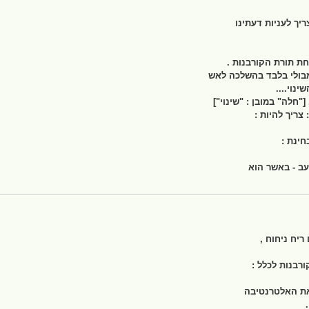
ך לעניות דעתינו
חת תורת הקורבנות .
מבולי בלבד בהשלכה לאש
נוי....
["חלה" במובן : "שינוי"]
צריך להיות :
חינת :
עב - באשר הוא
יח ניחוח ,
רבנות לכלל :
את האלטרנטיבה