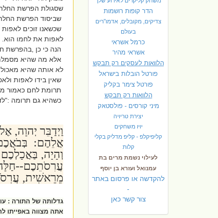
משחק קליקרים לאירוע שלך
שסגולת הפרשת החלה עי
הדר קופות רושמות
שביסוד הפרשת החלה ה
צדיקים, מקובלים, אדמו"רים
שכשאנו זוכים לאפות א
בעולם
לאפות את לחמו הוא.
כרמל אשראי
הנה כי כן ,בהפרשת ח
אשראי מהיר
אלא מה שהיא מסמלת כא
הלוואות לעסקים רק תבקש
לא אותה שהיא מאכולת
פורטל הובלות בישראל
שאין בידו לאפות ולאכול
פ
ורטל צימר בקליק
תרומת לחם כאמור משתכ
הלוואות רק תבקש
כשהיא גם תרומה :"לדו
מיני קורסים - פולסטאק
יצירת טריויה
יויו משחקים
וַיְדַבֵּר יְהוָה, 
קליפיקלפ - קליפ מדליק בקלי
אֲלֵהֶם: בְּבֹאֲכֶ
קלות
וְהָיָה, בַּאֲכָלְכֶ
לעילוי נשמת מרים בת
עֲרִסֹתֵכֶם--חַלָּה,
עמנואל ועזרא בן יוסף
מֵרֵאשִׁית, עֲרִסֹת
להקדשה או פרסום באתר
-
צור קשר כאן
גדלותה של התורה : עו
אתה מצווה באפייתו לחש