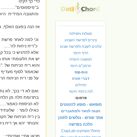
כדי כך לקינו
ב"פיספוסים"...........
והתגובה המידית היא בכ
אז הנה בפעם האלף, אנ
סגולות ותפילות
וכי למה לאחר פרשת ה
ציורים לפרשת השבוע
כ"ריח ניחוח לה'.....
עלונים לשבת ולפרשת שבוע
אלא להדגיש כי בכל קורב
הדף היומי
יש את הלעומתי אותו ר
המשנה היומית
והוא ריח הניחוח של :"
הרמב"ם היומי
שכאמור לסוף מעדיף הק
טופ-top
על פני ריח הניחוח הר
דברי תורה
תהילים
ואם לא די בכך, לא נח
לוח כיתתי חינמי
בתרומת חלה מן הלחם.
פרסום:
לא הניספח כאמור......
מופאש - מופע להטוטים
כאילו לומר : שלעתיד 
הצגה לנוער ולמתגברים
בין ריח הניחוח של הקו
אתר שורש - גולשים לתוכן
והנותר יהא אך ריח ני
הלכה בפרשה
מחולל משחקים ClapLab
מכאן אחיי ואחיותיי :