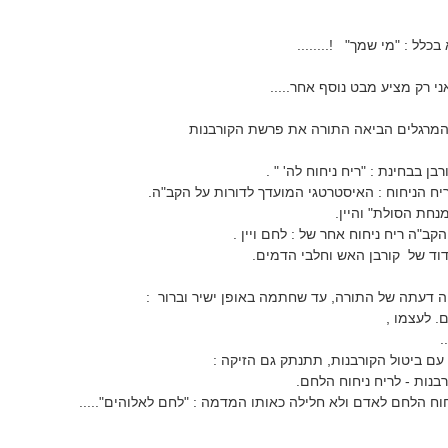
.
לל : "מי שמך" !........
י רק מציע מבט נוסף אחר.....
מרגלים הביאה התורה את פרשת הקורבנות
ן בבחינת : "ריח ניחוח לה' " .
יח הניחוח : האיסטרטגי המועדך לדורות על הקב"ה.
מנחת הסולת" והיין.
ב"ה ריח ניחוח אחר של : לחם ויין .
דוד של קורבן האש וחלבי הדמים.
ה דעתה של התורה, עד שחתמה באופן ישיר וברור :
 לעצמו ,
.
עם ביטול הקורבנות, תתנתק גם הזיקה :
רבנות - לריח ניחוח הלחם.
חוח הלחם לאדם ולא חלילה כאותו המדמה : "לחם לאלוהים".....