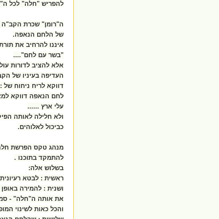
להפריש "חלה" לכל ה"ח
ה"רומן" שכרת הקב"ה עי
של הלחם הנאפה.
איננו להרחיב את תורת 
"בשר עם לחם"....
אלא להציב לדורות עו
העדיפה בעיניו של הקב
דווקא לריח ניחוח של 
לחם הנאפה דווקא למאכ
עלי ארץ ......
ולא חלילה לאותה הפי
כביכול לאלוהים.
מנהג טקס הפרשת חלה, 
להתמקד בתוכנו .
בשלוש אלה:
ראשית : לבטא רעיונית 
ושנית : להמירה באופן
את אותה ה"חלה" - סמל 
והכל כאות לשינוי המופל