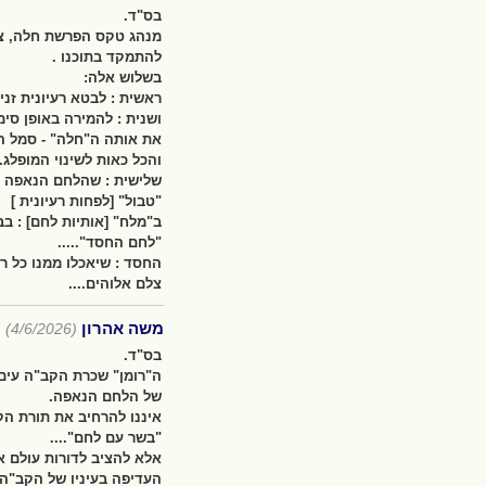
בס"ד.
מנהג טקס הפרשת חלה, צרי
להתמקד בתוכנו .
בשלוש אלה:
ראשית : לבטא רעיונית זני
ושנית : להמירה באופן סי
את אותה ה"חלה" - סמל השי
והכל כאות לשינוי המופלג. 
שלישית : שהלחם הנאפה : 
"טבול" [לפחות רעיונית ]
ב"מלח" [אותיות לחם] : בב
"לחם החסד".....
החסד : שיאכלו ממנו כל ר
צלם אלוהים....
משה אהרון
(4/6/2026)
בס"ד.
ה"רומן" שכרת הקב"ה עים ר
של הלחם הנאפה.
איננו להרחיב את תורת הקו
"בשר עם לחם"....
אלא להציב לדורות עולם 
העדיפה בעיניו של הקב"ה.