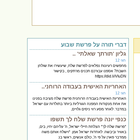
דברי תורה על פרשת שבוע
גליון 'תורתך שאלתי' ..
חגי 12
מחפשים רעיונות נפלאים לפרשת שלח, שיעשירו את שולחן
השבת? אספנו עבורכם תכנים מרתקים , בקישור
https://did.li/VIuDN
האחריות האישית בעבודה הרוחני..
חגי 12
האחריות האישית בעבודה הרוחנית פרשת שלח מציבה בפנינו
את אחת מנקודות המפנה הגורליות ביותר בתולדות עם ישראל
במדבר. לאחר מסע רווי ניסים גלויים,
כנפי יונה פרשת שלח לך תשפו
*פרשת שלח לך* הצלחת חיילי ישראל, ה' עליהם יחיו, בים,
באוויר וביבשה. לאחדות ישראל אמן. *וישלח אותם משה
ממדבר פארן על פי ה', כולם אנשים, ראשי בנ