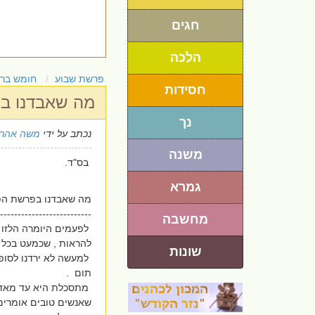
חגים
הלכה
פרשת שבוע
חומש בר
חסידות
מה שאבדנו 
נך
נכתב על ידי
משה אהרו
משנה
בס"ד.
גמרא
מה שאבדנו בפרשת הפ
--------------------------
מחשבה
לפעמים היומרה הלזו 
להראות , שכמעט בכל ע
שונות
למעשה לא ירדנו לסופו 
תום .
מתסכלת היא עד מאד. .
שאנשים טובים אומרים