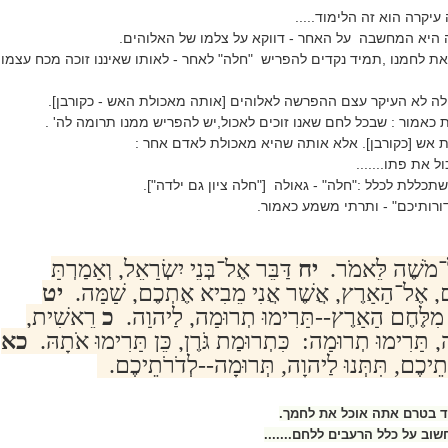
קרה הוא זה הלימוד.....
יא המחשבה על האחר - דווקא על צלמו של האלוהים.
ת לחמנו ,תמיד נקדים להפריש "חלה" לאחר - לאותו שאיננו זוכה מכח עצמו
לה לא העיקר עצם ההפרשה לאלוהים [אותה מאכולת האש - כקורבן].
מור : שבכל לחם שאנו זוכים לאכול,יש להפריש ממנו תרומה לה' .
 אש [כקורבן]. אלא אותה שהיא מאכולת לאדם אחר :
 את פתו.......
ללת לכלל :"חלה" - גאולה ["חלה ציון גם ילדה"].
רותיכם" - ותרתי משמע כאמור.
אֶל־מֹשֶׁה לֵּאמֹר.
יח
דַּבֵּר אֶל־בְּנֵי יִשְׂרָאֵל, וְאָמַרְתָּ
ם, אֶל־הָאָרֶץ, אֲשֶׁר אֲנִי מֵבִיא אֶתְכֶם, שָׁמָּה.
יט
ם מִלֶּחֶם הָאָרֶץ--תָּרִימוּ תְרוּמָה, לַיהוָה.
כ
רֵאשִׁית,
 תָּרִימוּ תְרוּמָה: כִּתְרוּמַת גֹּרֶן, כֵּן תָּרִימוּ אֹתָהּ.
כא
ֵיכֶם, תִּתְּנוּ לַיהוָה, תְּרוּמָה--לְדֹרֹתֵיכֶם.
ד בטרם אתה אוכל את לחמך.
וב על כלל הרעבים ללחם.......