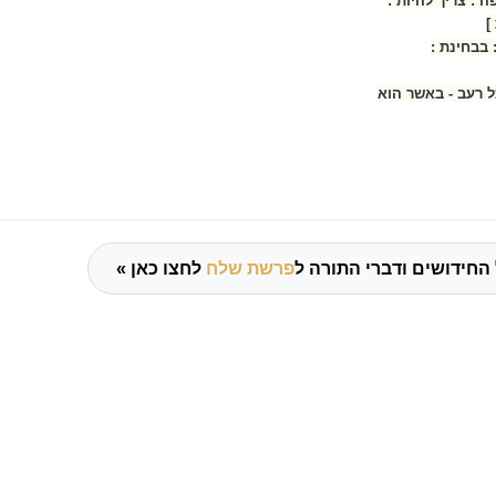
 : צריך להיות :
]
 בבחינת :
ל רעב - באשר הוא
החידושים ודברי התורה ל
פרשת שלח
לחצו כאן »