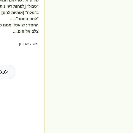
שלישית : שהלחם הנאפה
"טבול" [לפחות רעיונית 
ב"מלח" [אותיות לחם] :
"לחם החסד".....
החסד : שיאכלו ממנו כ
צלם אלוהים....
משה אהרון.
לכל 