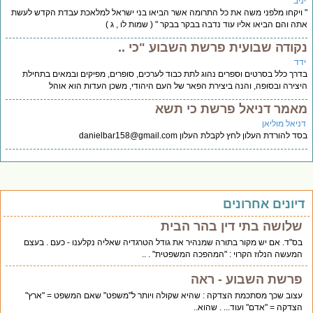
יב
ויקחו מלפני משה את כל התרומה אשר הביאו בני ישראל למלאכת עבדת הקדש לעשת
ה והם הביאו אליו עוד נדבה בבקר בבקר " ( שמות לו , ג )
קודה שבועית פרשת השבוע "כי ..
דד
רך כלל בסרטים וספרים נהוג לתת כבוד לערכים, סופרים, מפיקים ובמאים בתחילת
צירה ובסופה, והנה ביצירת הפאר של העם היהודי, משכן העדות הוא אוהל
אמר דניאל פרשת כי תשא
ניאל מוליאן
ד להורדת העלון לחץ לקבלת העלון
danielbar158@gmail.com
יונים אחרונים
שלושה בתי דין בהר הבית
בס"ד. אם יש מקור בתורה שמנהיר את גודל הטרגדיה שאליה נקלענו - כעם . בעצם
המעשה הנלוז הקרוי : "המהפכה המשפטית" . ..
פרשת השבוע - ראה
עצוב שכך מסתכמת הצדקה : שהיא שקולה ויותר ל"משפט" שאם המשפט = "ארץ"
הצדקה = "אדם" ועוד... . שהוא..