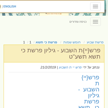
|
ENGLISH
Toggle
navigation
כניסה ומדורים
Toggle
navigation
פרשת שבוע
חומש שמות
פרשת כי תשא
1
1
פרש{יי}ת השבוע - גיליון פרשת כי
תשא תשע"ט
נכתב על ידי
פרש יי ת השבוע
| 21/2/2019
פרש{יי}
ת
השבוע -
גיליון
פרשת
כי תשא