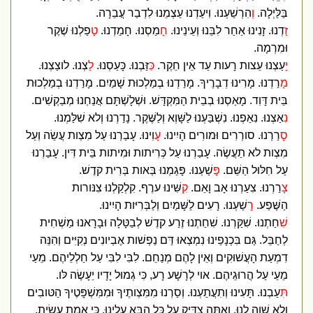
בַּלַּיְלָה.
ו
ְהִרְשַׁעְנוּ. וִיעַדְנוּ עַצְמֵנוּ לִדְבַר עֲבֵרָה.
זַ
דְנוּ. זָנִינוּ אַחַר לִבֵּנוּ וְעֵינֵינוּ.
ח
ָמַסְנוּ. חָמַדְנוּ.
ט
ָפַלְנוּ שֶׁקֶר
וּמִרְמָה.
יָ
עַצְנוּ עֵצות רָעות עַד אֵין חֵקֶר.
כִּ
זַּבְנוּ. כָּעַסְנוּ.
ל
ַצְנוּ. לוצַצְנוּ.
מ
ָרַדְנוּ. מָרִינוּ דְבָרֶיךָ. מָרַדְנוּ בְמַלְכוּת שָׁמַיִם. מָרַדְנוּ בְמַלְכוּת
בֵּית דָּוִד. מָאַסְנוּ בְבֵית הַמִּקְדָּשׁ. וּשְׁלָשְׁתָּם אֲנַחְנוּ מְבַקְשִׁים.
נ
ִאַצְנוּ. נִאַפְנוּ. נִשְׁבַּעְנוּ לַשָּׁוְא וְלַשֶּׁקֶר. נָדַרְנוּ וְלא שִׁלַּמְנוּ.
ס
ָרַרְנוּ. סורְרִים וּמורִים הָיִינוּ.
ע
ָוִינוּ. עָבַרְנוּ עַל מִצְות עֲשֵׂה וְעַל
מִצְות לא תַעֲשֶׂה. עָבַרְנוּ עַל כְּרִיתות וּמִיתות בֵּית דִּין. עָבַרְנוּ
עַל חִלּוּל הַשֵּׁם.
פָּ
שַׁעְנוּ. פָּגַמְנוּ בְּאות בְּרִית קדֶשׁ.
צ
ָרַרְנוּ. צִעַרְנוּ אָב וָאֵם.
ק
ִשִּׁינוּ ערֶף. קִלְקַלְנוּ צִנּורות
הַשֶּׁפַע.
רָ
שַׁעְנוּ. רָעִים לַשָּׁמַיִם וְלַבְּרִיּות הָיִינוּ.
שִׁ
חַתְנוּ. שִׁקַּרְנוּ. שִׁחַתְנוּ זֶרַע קדֶשׁ לְבַטָּלָה וּבָרָאנוּ מַשְׁחִית
לְחַבֵּל. גַּם בִּכְנָפֵינוּ נִמְצְאוּ דַּם נַפְשׁות אֶבְיונִים נְקִיִּים וְהִנֵּה
דִמְעַת הָעֲשׁוּקִים וְאֵין לָהֶם מְנַחֵם. לִבִּי לִבִּי עַל חַלְלֵיהֶם. מֵעַי
מֵעַי עַל הֲרוּגֵיהֶם. אוי לְרָשָׁע רָע, כִּי גְמוּל יָדָיו יֵעָשֶׂה לּו.
ת
ִּעַבְנוּ. תָּעִינוּ וְתִעֲתַעְנוּ. וְסַרְנוּ מִמִּצְותֶיךָ וּמִמִּשְׁפָּטֶיךָ הַטּובִים
וְלא שָׁוָה לָנוּ. וְאַתָּה צַדִּיק עַל כָּל הַבָּא עָלֵינוּ. כִּי אֱמֶת עָשִׂיתָ.