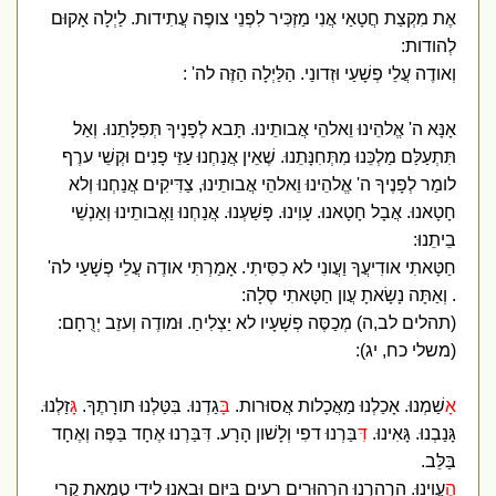
אֶת מִקְצַת חֲטָאַי אֲנִי מַזְכִּיר לִפְנֵי צופֶה עֲתִידות. לַיְלָה אָקוּם
לְהודות:
וְאודֶה עֲלֵי פְשָׁעַי וּזְדונַי. הַלַּיְלָה הַזֶּה לה' :
אָנָּא ה' אֱלהֵינוּ וֵאלהֵי אֲבותֵינוּ. תָּבא לְפָנֶיךָ תְּפִלָּתֵנוּ. וְאַל
תִּתְעַלַּם מַלְכֵּנוּ מִתְּחִנָּתֵנוּ. שֶׁאֵין אֲנַחְנוּ עַזֵּי פָנִים וּקְשֵׁי ערֶף
לומַר לְפָנֶיךָ ה' אֱלהֵינוּ וֵאלהֵי אֲבותֵינוּ, צַדִּיקִים אֲנַחְנוּ וְלא
חָטָאנוּ. אֲבָל חָטָאנוּ. עָוִינוּ. פָּשַׁעְנוּ. אֲנַחְנוּ וַאֲבותֵינוּ וְאַנְשֵׁי
בֵיתֵנוּ:
חַטָּאתִי אודִיעֲךָ וַעֲונִי לא כִסִּיתִי. אָמַרְתִּי אודֶה עֲלֵי פְשָׁעַי לה'
. וְאַתָּה נָשָׂאתָ עֲון חַטָּאתִי סֶלָה:
(תהלים לב,ה) מְכַסֶּה פְשָׁעָיו לא יַצְלִיחַ. וּמודֶה וְעזֵב יְרֻחָם:
(משלי כח, יג):
א
ָשַׁמְנוּ. אָכַלְנוּ מַאֲכָלות אֲסוּרות.
ב
ָּגַדְנוּ. בִּטַּלְנוּ תורָתֶךָ.
ג
ָּזַלְנוּ.
גָּנַבְנוּ. גָּאִינוּ.
ד
ִּבַּרְנוּ דפִי וְלָשׁון הָרָע. דִּבַּרְנוּ אֶחָד בַּפֶּה וְאֶחָד
בַּלֵּב.
הֶ
עֱוִינוּ. הִרְהַרְנוּ הִרְהוּרִים רָעִים בַּיּום וּבָאנוּ לִידֵי טֻמְאַת קֶרִי