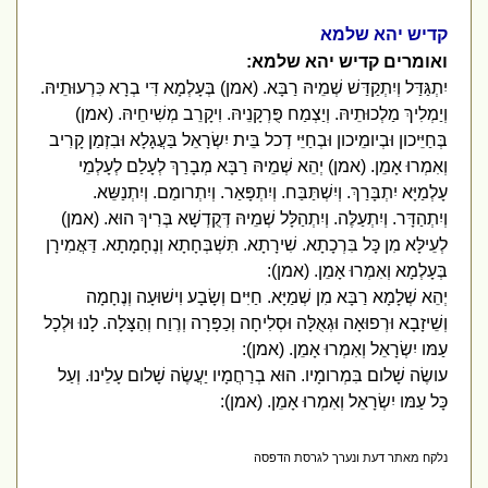
קדיש יהא שלמא
ואומרים קדיש יהא שלמא:
יִתְגַּדַּל וְיִתְקַדַּשׁ שְׁמֵיהּ רַבָּא. (אמן) בְּעָלְמָא דִּי בְרָא כִּרְעוּתֵיהּ.
וְיַמְלִיךְ מַלְכוּתֵיהּ. וְיַצְמַח פֻּרְקָנֵיהּ. וִיקָרֵב מְשִׁיחֵיהּ. (אמן)
בְּחַיֵּיכון וּבְיומֵיכון וּבְחַיֵּי דְכל בֵּית יִשְׂרָאֵל בַּעֲגָלָא וּבִזְמַן קָרִיב
וְאִמְרוּ אָמֵן. (אמן) יְהֵא שְׁמֵיהּ רַבָּא מְבָרַךְ לְעָלַם לְעָלְמֵי
עָלְמַיָּא יִתְבָּרַךְ. וְיִשְׁתַּבַּח. וְיִתְפָּאַר. וְיִתְרומַם. וְיִתְנַשֵּא.
וְיִתְהַדָּר. וְיִתְעַלֶּה. וְיִתְהַלָּל שְׁמֵיהּ דְּקֻדְשָׁא בְּרִיךְ הוּא. (אמן)
לְעֵילָּא מִן כָּל בִּרְכָתָא. שִׁירָתָא. תִּשְׁבְּחָתָא וְנֶחָמָתָא. דַּאֲמִירָן
בְּעָלְמָא וְאִמְרוּ אָמֵן. (אמן):
יְהֵא שְׁלָמָא רַבָּא מִן שְׁמַיָּא. חַיִּים וְשָׂבָע וִישׁוּעָה וְנֶחָמָה
וְשֵׁיזָבָא וּרְפוּאָה וּגְאֻלָּה וּסְלִיחָה וְכַפָּרָה וְרֶוַח וְהַצָּלָה. לָנוּ וּלְכָל
עַמּו יִשְׂרָאֵל וְאִמְרוּ אָמֵן. (אמן):
עושֶׂה שָׁלום בִּמְרומָיו. הוּא בְרַחֲמָיו יַעֲשֶׂה שָׁלום עָלֵינוּ. וְעַל
כָּל עַמּו יִשְׂרָאֵל וְאִמְרוּ אָמֵן. (אמן):
נלקח מאתר דעת ונערך לגרסת הדפסה