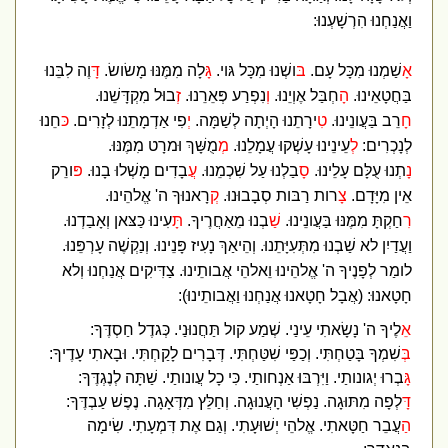
וַאֲנַחְנוּ הִרְשָׁעְנוּ:
א
ָשַׁמְנוּ מִכָּל עָם.
ב
ּושְׁנוּ מִכָּל גּוי.
גָּ
לָה מִמֶּנּוּ מָשׂושׂ.
ד
ָּוֶה לִבֵּנוּ
בַּחֲטָאֵינוּ.
ה
ָחְבַּל אֶוְיֵנוּ.
ו
ְנִפְרַע פְּאֵרֵנוּ.
זְ
בוּל מִקְדָּשֵׁנוּ.
חָ
רֵב בַּעֲונֵינוּ.
ט
ִירָתֵנוּ הָיְתָה לְשַׁמָּה.
י
ְפִי אַדְמָתֵנוּ לְזָרִים.
כ
ּחֵנוּ
לְנָכְרִים:
ל
ְעֵינֵינוּ עָשְׁקוּ עֲמָלֵנוּ.
מ
ְמֻשָּׁךְ וּמרָט מִמֶּנּוּ.
נָ
תְנוּ עֻלָּם עָלֵינוּ.
ס
ָבַלְנוּ עַל שִׁכְמֵנוּ.
ע
ֲבָדִים מָשְׁלוּ בָנוּ.
פ
ּורֵק
אֵין מִיָּדָם.
צ
ָרות רַבּות סְבָבוּנוּ.
ק
ְרָאנוּךָ ה' אֱלהֵינוּ.
ר
ִחַקְתָּ מִמֶּנּוּ בַּעֲונֵינוּ.
שַׁ
בְנוּ מֵאַחֲרֶיךָ.
ת
ָּעִינוּ כַּצּאן וְאָבַדְנוּ.
וַעֲדַיִן לא שַׁבְנוּ מִתְּעִיָּתֵנוּ. וְהֵיאַךְ נָעִיז פָּנֵינוּ. וְנַקְשֶׁה עָרְפֵּנוּ.
לומַר לְפָנֶיךָ ה' אֱלהֵינוּ וֵאלהֵי אֲבותֵינוּ. צַדִּיקִים אֲנַחְנוּ וְלא
חָטָאנוּ: (אֲבָל חָטָאנוּ אֲנַחְנוּ וַאֲבותֵינוּ):
א
ֵלֶיךָ ה' נָשָׂאתִי עֵינַי. שְׁמַע קול תַּחֲנוּנַי. כְּגדֶל חַסְדֶּךָ:
בְּ
שִׁמְךָ בָּטַחְתִּי. וְכַפַּי שִׁטַּחְתִּי. דְּבָרִים לָקַחְתִּי. וּבָאתִי עָדֶיךָ:
ג
ָּבְרוּ יְגונותַי. וַיִּרְבּוּ אַנְחותַי. כִּי כָל עֲונותַי. שַׁתָּה לְנֶגְדֶּךָ:
דָּ
לְפָה מִתּוּגָה. נַפְשִׁי הָעֲנוּגָה. וְחַלֵּץ מִדְּאָגָה. נֶפֶשׁ עַבְדֶּךָ:
ה
ַעֲבֵר חַטָּאתִי. אֱלהֵי יְשׁוּעָתִי. וְגַם אֶת דִּמְעָתִי. שִׂימָה