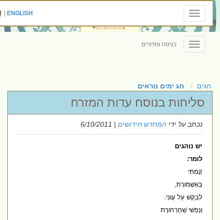
|
ENGLISH
Toggle
navigation
כניסה ומדורים
Toggle
navigation
חגים
חג ימים נוראים
סליחות בנוסח עדות המזרח
נכתב על ידי
המחדש חידושים
| 6/10/2011
יש נוהגים
לומר:
קַמְתִּי
בְּאַשְׁמורֶת,
לְבַקֵּשׁ עַל עֲונִי.
וְנַפְשִׁי שְׁחַרְחורֶת