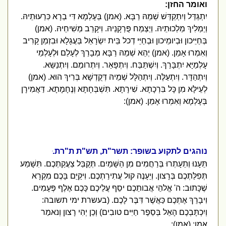
ואומר החזן:
יִתְגַּדַּל וְיִתְקַדַּשׁ שְׁמֵהּ רַבָּא. (אמן) בְּעָלְמָא דִּי בְרָא כִּרְעוּתֵיהּ.
וְיַמְלִיךְ מַלְכוּתֵיהּ. וְיַצְמַח פֻּרְקָנֵיהּ. וִיקָרֵב מְשִׁיחֵיהּ. (אמן)
בְּחַיֵּיכון וּבְיומֵיכון וּבְחַיֵּי דְכל בֵּית יִשְׂרָאֵל בַּעֲגָלָא וּבִזְמַן קָרִיב
וְאִמְרוּ אָמֵן. (אמן) יְהֵא שְׁמֵהּ רַבָּא מְבָרַךְ לְעָלַם וּלְעָלְמֵי
עָלְמַיָּא יִתְבָּרַךְ. וְיִשְׁתַּבַּח. וְיִתְפָּאַר. וְיִתְרומַם. וְיִתְנַשֵּא.
וְיִתְהַדָּר. וְיִתְעַלֶּה. וְיִתְהַלָּל שְׁמֵיהּ דְּקֻדְשָׁא בְּרִיךְ הוּא. (אמן)
לְעֵילָּא מִן כָּל בִּרְכָתָא. שִׁירָתָא. תִּשְׁבְּחָתָא וְנֶחָמָתָא. דַּאֲמִירָן
בְּעָלְמָא וְאִמְרוּ אָמֵן. (אמן):
נוהגים לתקוע בשופר: תשר"ת, תש"ת ת"רת.ּ
תֵּעָנוּ וְתֵעָתְרוּ בְּרַחֲמִים מִן הַשָּׁמַיִם. תְּקֻבַּל צַעֲקַתְכֶם. תִּשָּׁמַע
תְּפִלַּתְכֶם בְּרָצון. וְיֵעָנֶה קול עֲתִירַתְכֶם. וִיקַיֵּם בָּכֶם מִקְרָא
שֶׁכָּתוּב: ה' אֱלהֵי אֲבותֵכֶם יסֵף עֲלֵיכֶם כָּכֶם אֶלֶף פְּעָמִים.
וִיבָרֵךְ אֶתְכֶם כַּאֲשֶׁר דִּבֶּר לָכֶם. (בעשרת ימי תשובה:
וְיִכְתָּבְכֶם הָאֵל בְּסֵפֶר חַיִּים טובִים) וְכֵן יְהִי רָצון וְנאמַר
אָמֵן: (אמן):