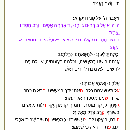
ה' . וְשָׁם נֶאֱמַר:
וַיַּעֲבר ה' עַל פָּנָיו וַיִּקְרָא:
ה' ה' א אֵל ב רַחוּם ג וְחַנּוּן, ד אֶרֶךְ ה אַפַּיִם ו וְרַב חֶסֶד ז
וֶאֱמֶת:
ח נצֵר חֶסֶד ט לָאֲלָפִים י נשֵׂא עָון יא וָפֶשַׁע יב וְחַטָּאָה, יג
וְנַקֵּה:
וְסָלַחְתָּ לַעֲונֵנוּ וּלְחַטָּאתֵנוּ וּנְחַלְתָּנוּ:
אֲנַחְנוּ בּושְׁנוּ בְּמַעֲשֵׂינוּ, וְנִכְלַמְנוּ בַּעֲונותֵינוּ, אֵין לָנוּ פֶּה
לְהָשִׁיב, וְלא מֵצַח לְהָרִים ראשׁ:
אֱלהֵינוּ וֵאלהֵי אֲבותֵינוּ.
אַ
ל תַּעַשׂ עִמָּנוּ כָלָה.
ת
ּאחֵז יָדְךָ בַּמִּשְׁפָּט:
ב
ְּבא תוכֵחָה
נֶגְדֶּךָ.
ש
ְׁמֵנוּ מִסִּפְרְךָ אַל תֶּמַח:
גִּ
שְׁתְּךָ לַחֲקר מוּסָר.
ר
ַחֲמֶיךָ יְקַדְּמוּ רָגְזֶךָ:
ד
ַּלּוּת מַעֲשִׂים
בְּשׁוּרֶךָ.
ק
ָרֵב צֶדֶק מֵאֵלֶיךָ:
ה
ורֵנוּ, בְּזַעֲקֵנוּ לָךְ.
צ
ַו יְשׁוּעָתֵנוּ בְּמַפְגִּיעַ:
ו
ְתָשִׁיב שְׁבוּת אָהֳלֵי
תָם.
פ
ְּתָחָיו רְאֵה כִּי שָׁמֵמוּ: