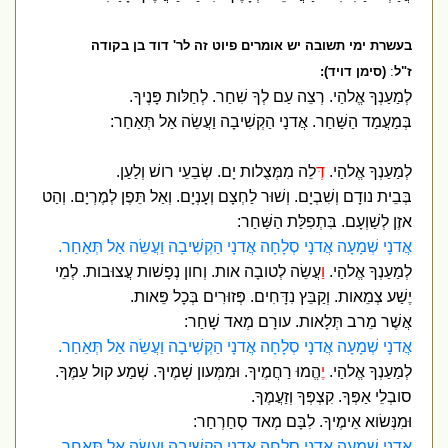
בעשרת ימי תשובה יש אומרים פיוט זה לר' דוד בן בקודה
ז"ל
:
(סימן דויד):
לְמַעַנְךָ אֱלהַי. רְצֵה עַם לְךָ שִׁחַר. לְחַלּות פָּנֶיךָ.
בְּמַעֲמַד הַשַּׁחַר. אֲדנָי הַקְשִׁיבָה וַעֲשֵׂה אַל תְּאַחַר:
לְמַעַנְךָ אֱלהַי.
ד
ְּלֵה מִמְּצֻלות יָם. שְׂבֵעֵי רושׁ וְלַעַן.
בְּבֵית נודָם וְשִׁבְיָם. וְשׁוּר לַחְצָם וְעָנְיָם. וְאַל תֵּפֶן לְמֶרְיָם. וְהַט
אזֶן לְשַׁוְעָם. בִּתְפִלַּת הַשַּׁחַר:
אֲדנָי שְׁמָעָה אֲדנָי סְלָחָה אֲדנָי הַקְשִׁיבָה וַעֲשֵׂה אַל תְּאַחַר.
לְמַעַנְךָ אֱלהַי.
וַ
עֲשֵׂה לְטובָה אות. וְחון נְפָשׁות עֲצוּבות. לְמֵי
יֶשַׁע צְמֵאות. וְקַבֵּץ נִדָּחִים. פְּזוּרִים בְּכָל פֵּאות.
אֲשֶׁר מֵרב תְּלָאות. עורָם מְאד שָׁחַר:
אֲדנָי שְׁמָעָה אֲדנָי סְלָחָה אֲדנָי הַקְשִׁיבָה וַעֲשֵׂה אַל תְּאַחַר.
לְמַעַנְךָ אֱלהַי.
יֶ
הֱמוּ רַחֲמֶיךָ. וּמִמְּעון שָׁמֶיךָ. שְׁמַע קול עַמֶּךָ.
סובְלֵי אַפְּךָ. קִצְפְּךָ וְזַעֲמֶךָ.
וּמִנְּשׂוא אֵימֶיךָ. לִבָּם מְאד סְחַרְחַר:
אֲדנָי שְׁמָעָה אֲדנָי סְלָחָה אֲדנָי הַקְשִׁיבָה וַעֲשֵׂה אַל תְּאַחַר.