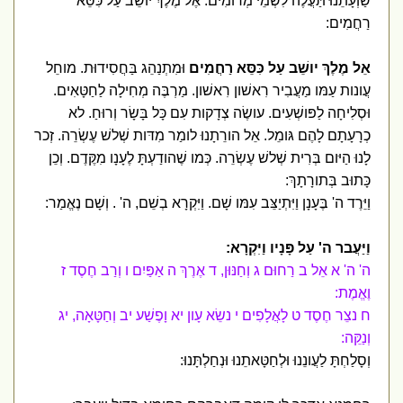
שַׁוְעָתֵנוּ תַּעֲלֶה לִשְׁמֵי מְרומִים. אֶל מֶלֶךְ יושֵׁב עַל כִּסֵּא
רַחֲמִים:
אֵל מֶלֶךְ יושֵׁב עַל כִּסֵּא רַחֲמִים
וּמִתְנַהֵג בַּחֲסִידוּת. מוחֵל
עֲונות עַמּו מַעֲבִיר רִאשׁון רִאשׁון. מַרְבֶּה מְחִילָה לַחַטָּאִים.
וּסְלִיחָה לַפּושְׁעִים. עושֶׂה צְדָקות עִם כָּל בָּשָׂר וְרוּחַ. לא
כְרָעָתָם לָהֶם גּומֵל. אֵל הורֵתָנוּ לומַר מִדּות שְׁלשׁ עֶשְׂרֵה. זְכר
לָנוּ הַיּום בְּרִית שְׁלשׁ עֶשְׂרֵה. כְּמו שֶׁהודַעְתָּ לֶעָנָו מִקֶּדֶם. וְכֵן
כָּתוּב בְּתורָתָךְ:
וַיֵּרֶד ה' בֶּעָנָן וַיִּתְיַצֵּב עִמּו שָׁם. וַיִּקְרָא בְשֵׁם, ה' . וְשָׁם נֶאֱמַר:
וַיַּעֲבר ה' עַל פָּנָיו וַיִּקְרָא:
ה' ה' א אֵל ב רַחוּם ג וְחַנּוּן, ד אֶרֶךְ ה אַפַּיִם ו וְרַב חֶסֶד ז
וֶאֱמֶת:
ח נצֵר חֶסֶד ט לָאֲלָפִים י נשֵׂא עָון יא וָפֶשַׁע יב וְחַטָּאָה, יג
וְנַקֵּה:
וְסָלַחְתָּ לַעֲונֵנוּ וּלְחַטָּאתֵנוּ וּנְחַלְתָּנוּ: