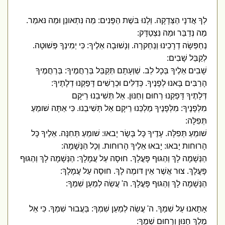
לְךָ אֲדנָי הַצְּדָקָה. וְלָנוּ בּשֶׁת הַפָּנִים: מַה נִּתְאונֵן וּמַה נּאמַר.
מַה נְּדַבֵּר וּמַה נִּצְטַדָּק:
נַחְפְּשָׂה דְרָכֵינוּ וְנַחְקרָה. וְנָשׁוּבָה אֵלֶיךָ: כִּי יְמִינְךָ פְּשׁוּטָה.
לְקַבֵּל שָׁבִים:
שָׁבִים אֵלֶיךָ בְּכָל לֵב. שַׁוְעָתָם תְּקַבֵּל בְּרַחֲמֶיךָ: בְּרַחֲמֶיךָ
הָרַבִּים בָּאנוּ לְפָנֶיךָ. כְּדַלִּים וּכְרָשִׁים דָּפַקְנוּ דְלָתֶיךָ:
דְּלָתֶיךָ דָּפַקְנוּ רַחוּם וְחַנּוּן. אַל תְּשִׁיבֵנוּ רֵיקָם
מִלְּפָנֶיךָ: מִלְּפָנֶיךָ מַלְכֵּנוּ רֵיקָם אַל תְּשִׁיבֵנוּ. כִּי אַתָּה שׁומֵעַ
תְּפִלָּה:
שׁומֵעַ תְּפִלָּה. עָדֶיךָ כָּל בָּשָׂר יָבאוּ: שׁומֵעַ תְּחִנָּה. אֵלֶיךָ כָּל
הָרוּחות יָבאוּ: יָבאוּ אֵלֶיךָ הָרוּחות. וְכָל הַנְּשָׁמָה:
הַנְּשָׁמָה לָךְ וְהַגּוּף פָּעֳלָךְ. חוּסָה עַל עֲמָלָךְ: הַנְּשָׁמָה לָךְ וְהַגּוּף
פָּעֳלָךְ. צוּר אֲשֶׁר אֵין דּומֶה לָךְ. חוּסָה עַל עֲמָלָךְ:
הַנְּשָׁמָה לָךְ וְהַגּוּף פָּעֳלָךְ. ה' עֲשֵׂה לְמַעַן שִׁמְךָ:
אָתָאנוּ עַל שִׁמְךָ. ה' עֲשֵׂה לְמַעַן שִׁמְךָ: בַּעֲבוּר שִׁמְךָ. כִּי אֵל
מֶלֶךְ חַנּוּן וְרַחוּם שְׁמֶךָ: