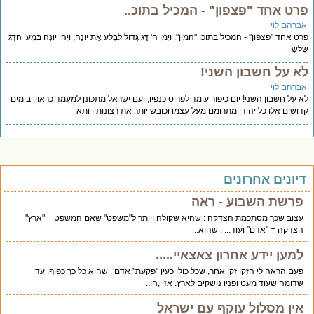
רט אחד "פצפון" - המכיל בתוכ..
ברהם לוי
ט אחד "פצפון" - המכיל בתוכו "המון". וַיְמַן ה' דָּג גָּדוֹל לִבְלֹעַ אֶת יוֹנָה, וַיְהִי יוֹנָה בִּמְעֵי הַדָּג
לֹשָ
א על חשבון השני!
ברהם לוי
 על חשבון השני! יום כיפור עומד לפרוס כנפיו, ועם ישראל מתכונן למעמד כראוי. בימים
ושים אלו כל יהודי מתרומם מעל עצמו וכובש יותר את רצונותיו ותא
יונים אחרונים
פרשת השבוע - ראה
עצוב שכך מסתכמת הצדקה : שהיא שקולה ויותר ל"משפט" שאם המשפט = "ארץ"
הצדקה = "אדם" ועוד... . שהוא..
למען יידע אחרון צאצאיי.....
פעם הראה לי הזקן זקן אחר, שכל כולו כעין "פקעת" אדם . שהוא כל כך כפוף. עד
שדומה שעוד מעט ופניו נושקים לארץ. אזיי,הו..
אין מסלול עוקף עם ישראל