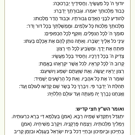
יודוּךָ ה' כָּל מַעֲשֶׂיךָ. וַחֲסִידֶיךָ יְבָרְכוּכָה:
כְּבוד מַלְכוּתְךָ יאמֵרוּ. וּגְבוּרָתְךָ יְדַבֵּרוּ:
לְהודִיעַ לִבְנֵי הָאָדָם גְּבוּרתָיו. וּכְבוד הֲדַר מַלְכוּתו:
מַלְכוּתְךָ מַלְכוּת כָּל עלָמִים. וּמֶמְשַׁלְתְּךָ בְּכָל דּור וָדר:
סומֵךְ ה' לְכָל הַנּפְלִים. וְזוקֵף לְכָל הַכְּפוּפִים:
עֵינֵי כל אֵלֶיךָ יְשַׂבֵּרוּ. וְאַתָּה נותֵן לָהֶם אֶת אָכְלָם בְּעִתּו:
פּותֵחַ אֶת יָדֶךָ. וּמַשְׂבִּיעַ לְכָל חַי רָצון:
צַדִּיק ה' בְּכָל דְּרָכָיו. וְחָסִיד בְּכָל מַעֲשָׂיו:
קָרוב ה' לְכָל קרְאָיו. לְכל אֲשֶׁר יִקְרָאֻהוּ בֶאֱמֶת:
רְצון יְרֵאָיו יַעֲשֶׂה. וְאֶת שַׁוְעָתָם יִשְׁמַע וְיושִׁיעֵם:
שׁומֵר ה' אֶת כָּל אהֲבָיו. וְאֵת כָּל הָרְשָׁעִים יַשְׁמִיד:
תְּהִלַּת ה' יְדַבֶּר פִּי. וִיבָרֵךְ כָּל בָּשָׂר שֵׁם קָדְשׁו לְעולָם וָעֶד:
וַאֲנַחְנוּ נְבָרֵךְ יָהּ מֵעַתָּה וְעַד עולָם הַלְלוּיָהּ:
ואומר הש"ץ חצי קדיש
:
יִתְגַּדַּל וְיִתְקַדַּשׁ שְׁמֵיהּ רַבָּא. (אמן) בְּעָלְמָא דִּי בְרָא כִּרְעוּתֵיהּ.
וְיַמְלִיךְ מַלְכוּתֵיהּ. וְיַצְמַח פֻּרְקָנֵיהּ. וִיקָרֵב מְשִׁיחֵיהּ. (אמן)
בְּחַיֵּיכון וּבְיומֵיכון וּבְחַיֵּי דְכל בֵּית יִשְׂרָאֵל בַּעֲגָלָא וּבִזְמַן קָרִיב