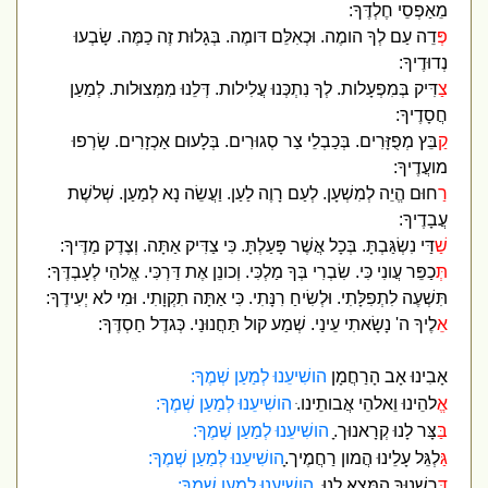
מֵאַפְסֵי חֶלְדֶּךָ:
פְּ
דֵה עַם לְךָ הומֶה. וּכְאִלֵּם דּומֶה. בְּגָלוּת זֶה כַמֶּה. שָׂבְעוּ
נְדוּדֶיךָ:
צ
ַדִּיק בְּמִפְעָלות. לְךָ נִתְכְּנוּ עֲלִילות. דְּלֵנוּ מִמְּצוּלות. לְמַעַן
חֲסָדֶיךָ:
ק
ַבֵּץ מְפֻזָּרִים. בְּכַבְלֵי צַר סְגוּרִים. בְּלָעוּם אַכְזָרִים. שָׂרְפוּ
מועֲדֶיךָ:
ר
ַחוּם הֱיֵה לְמִשְׁעָן. לְעַם רָוֶה לַעַן. וַעֲשֵׂה נָא לְמַעַן. שְׁלשֶׁת
עֲבָדֶיךָ:
שַׁ
דַּי נִשְׂגַּבְתָּ. בְּכָל אֲשֶׁר פָּעַלְתָּ. כִּי צַדִּיק אַתָּה. וְצֶדֶק מַדֶּיךָ:
תְּ
כַפֵּר עֲונִי כִּי. שִׂבְרִי בְּךָ מַלְכִּי. וְכונֵן אֶת דַּרְכִּי. אֱלהַי לְעָבְדֶּךָ:
תִּשְׁעֶה לִתְפִלָּתִי. וּלְשִׂיחַ רִנָּתִי. כִּי אַתָּה תִקְוָתִי. וּמִי לא יְעִידֶךָ:
א
ֵלֶיךָ ה' נָשָׂאתִי עֵינַי. שְׁמַע קול תַּחֲנוּנַי. כְּגדֶל חַסְדֶּךָ:
אָבִינוּ אָב הָרַחֲמָן
הושִׁיעֵנוּ לְמַעַן שְׁמֶךָ:
אֱ
להֵינוּ וֵאלהֵי אֲבותֵינו.ּ
הושִׁיעֵנוּ לְמַעַן שְׁמֶךָ:
ב
ַּצָּר לָנוּ קְרָאנוּך.ָ
הושִׁיעֵנוּ לְמַעַן שְׁמֶךָ:
ג
ַּלְגֵּל עָלֵינוּ הֲמון רַחֲמֶיך.ָ
הושִׁיעֵנוּ לְמַעַן שְׁמֶךָ:
ד
ְּרַשְׁנוּךָ הִמָּצֵא לָנוּ.
הושִׁיעֵנוּ לְמַעַן שְׁמֶךָ: