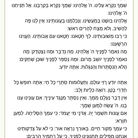
שִׁמְךָ נִקְרָא עָלֵינוּ. ה' אֱלהֵינוּ: שִׁמְךָ נִקְרָא בְּקִרְבֵּנוּ. אַל תַּנִּיחֵנוּ
ה' אֱלהֵינוּ:
אֱלהֵינוּ בּושְׁנוּ בְּמַעֲשֵׂינוּ. וְנִכְלַמְנוּ בַּעֲונותֵינוּ: אֵין לָנוּ פֶּה
לְהָשִׁיב. וְלא מֵצַח לְהָרִים ראשׁ:
כִּי רַבּוּ מְשׁוּבותֵינוּ. לְךָ חָטָאנוּ: חָטָאנוּ עִם אֲבותֵינוּ. הֶעֱוִינוּ
הִרְשָׁעְנוּ:
מַה נּאמַר לְפָנֶיךָ ה' אֱלהֵינוּ. מַה נְּדַבֵּר וּמַה נִּצְטַדָּק: מַה
נּאמַר לְפָנֶיךָ יושֵׁב מָרום. וּמַהּ נְּסַפֵּר לְפָנֶיךָ שׁוכֵן שְׁחָקִים:
הֲלא הַנִּסְתָּרות וְהַנִּגְלות. אַתָּה יודֵעַ:
אַתָּה יודֵעַ רָזֵי עולָם. וְתַעֲלוּמות סִתְרֵי כָל חָי: אַתָּה חופֵשׂ כָּל
חַדְרֵי בָטֶן. רואֶה כְלָיות וָלֵב:
אֵין דָּבָר נֶעְלָם מִמָּךְ. וְאֵין נִסְתָּר מִנֶּגֶד עֵינֶיךָ: אִם עֲונֵינוּ עָנוּ
בָנוּ. ה' עֲשֵׂה לְמַעַן שְׁמֶךָ:
אִם עֲונות תִּשְׁמָר יָהּ. אֲדנָי מִי יַעֲמד: כִּי עִמְּךָ הַסְּלִיחָה. לְמַעַן
תִּוָּרֵא:
כִּי עִמְּךָ מְקור חַיִּים. בְּאורְךָ נִרְאֶה אור: כִּי לא עַל צִדְקותֵינוּ
אֲנַחְנוּ מַפִּילִים תַּחֲנוּנֵינוּ לְפָנֶיךָ. כִּי עַל רַחֲמֶיךָ הָרַבִּים: