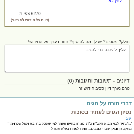
לחץ כאן
6270 צפיות
(דווח על חידוש לא ראוי)
חולק? מסכים? יש לך מה להוסיף? חווה דעתך על החידוש!
דיונים - תשובות ותגובות (0)
טרם נערך דיון סביב חידוש זה
ברי תורה על חגים
סיון הגוים לעתיד בסוכות
יב
.לעתיד לבא מביא הקב"ה ס"ת ומניחו בחיקו ואומר למי שעסק בה יבא ויטול שכרו-מיד
קבצין ובאין עובדי כוכבים... אמרו לפניו רבש"ע תנה ל