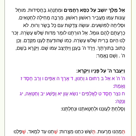
אֵל מֶלֶךְ יושֵׁב עַל כִּסֵּא רַחֲמִים
וּמִתְנַהֵג בַּחֲסִידוּת. מוחֵל
עֲונות עַמּו מַעֲבִיר רִאשׁון רִאשׁון. מַרְבֶּה מְחִילָה לַחַטָּאִים.
וּסְלִיחָה לַפּושְׁעִים. עושֶׂה צְדָקות עִם כָּל בָּשָׂר וְרוּחַ. לא
כְרָעָתָם לָהֶם גּומֵל. אֵל הורֵתָנוּ לומַר מִדּות שְׁלשׁ עֶשְׂרֵה. זְכר
לָנוּ הַיּום בְּרִית שְׁלשׁ עֶשְׂרֵה. כְּמו שֶׁהודַעְתָּ לֶעָנָו מִקֶּדֶם. וְכֵן
כָּתוּב בְּתורָתָךְ. וַיֵּרֶד ה' בֶּעָנָן וַיִּתְיַצֵּב עִמּו שָׁם. וַיִּקְרָא בְשֵׁם,
ה' . וְשָׁם נֶאֱמַר:
וַיַּעֲבר ה' עַל פָּנָיו וַיִּקְרָא:
ה' ה' א אֵל ב רַחוּם ג וְחַנּוּן, ד אֶרֶךְ ה אַפַּיִם ו וְרַב חֶסֶד ז
וֶאֱמֶת:
ח נצֵר חֶסֶד ט לָאֲלָפִים י נשֵׂא עָון יא וָפֶשַׁע יב וְחַטָּאָה, יג
וְנַקֵּה:
וְסָלַחְתָּ לַעֲונֵנוּ וּלְחַטָּאתֵנוּ וּנְחַלְתָּנוּ:
ת
ָּמַהְנוּ מֵרָעות.
ת
ָּשַׁשׁ כּחֵנוּ מִצָּרות:
ש
ַׁחְנוּ עַד לִמְאד.
ש
ָׁפַלְנוּ