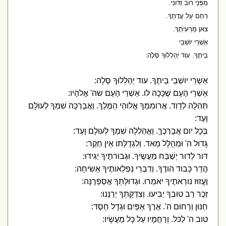
מִפְּנֵי רוב זְדונִי.
רַחֵם עַל עֲדָתֶךָ.
צאן מַרְעִיתֶךָ.
אַשְׁרֵי יושְׁבֵי
בֵיתֶךָ. עוד יְהַלְלוּךָ סֶּלָה:
אַשְׁרֵי יושְׁבֵי בֵיתֶךָ. עוד יְהַלְלוּךָ סֶּלָה:
אַשְׁרֵי הָעָם שֶׁכָּכָה לּו. אַשְׁרֵי הָעָם שה' אֱלהָיו:
תְּהִלָּה לְדָוִד. אֲרומִמְךָ אֱלוהַי הַמֶּלֶךְ. וַאֲבָרְכָה שִׁמְךָ לְעולָם
וָעֶד:
בְּכָל יום אֲבָרְכֶךָּ. וַאֲהַלְלָה שִׁמְךָ לְעולָם וָעֶד:
גָּדול ה' וּמְהֻלָּל מְאד. וְלִגְדֻלָּתו אֵין חֵקֶר:
דּור לְדור יְשַׁבַּח מַעֲשֶׂיךָ. וּגְבוּרתֶיךָ יַגִּידוּ:
הֲדַר כְּבוד הודֶךָ. וְדִבְרֵי נִפְלְאותֶיךָ אָשִׂיחָה:
וֶעֱזוּז נורְאתֶיךָ יאמֵרוּ. וּגְדוּלָּתְךָ אֲסַפְּרֶנָּה:
זֵכֶר רַב טוּבְךָ יַבִּיעוּ. וְצִדְקָתְךָ יְרַנֵּנוּ:
חַנּוּן וְרַחוּם ה'. אֶרֶךְ אַפַּיִם וּגְדָל חָסֶד:
טוב ה' לַכּל. וְרַחֲמָיו עַל כָּל מַעֲשָׂיו: