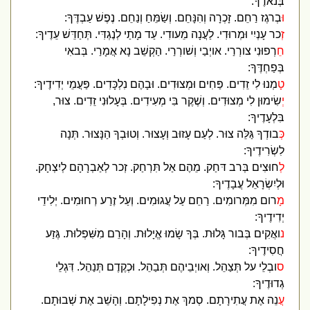
בְּנאדֶךָ:
וּ
בְרגֶז רַחֵם. זָכְרָה וְהִנָּחֵם. וְשַׂמֵּחַ וְנַחֵם. נֶפֶשׁ עַבְדֶּךָ:
ז
ְכר עָנְיִי וּמְרוּדִי. לַעֲנָה מֵעודִי. עַד מָתַי לְנֶגְדִּי. תְּחַדֵּשׁ עֵדֶיךָ:
ח
ֵרְפוּנִי צורְרַי. אויְבַי וְשׁורְרַי. הַקְשֵׁב נָא אֲמָרַי. בְּבאִי
בְּפַחְדֶּךָ:
ט
ָמְנוּ לִי זֵדִים. פַּחִים וּמְצוּדִים. וּבָהֶם נִלְכָּדִים. פַּעֲמֵי יְדִידֶיךָ:
יְ
שִׂימוּן לִי מְצוּדִים. וְשֶׁקֶר בִּי מְעִידִים. בְּעָלוּנִי זֵדִים. צוּר,
בִּלְעָדֶיךָ:
כ
ְּבודְךָ גַּלֵּה צוּר. לְעַם עָזוּב וְעָצוּר. וְטוּבְךָ הַנָּצוּר. תְּנָה
לִשְׂרִידֶיךָ:
ל
ְחוּצִים בְּרב דּחַק. מֵהֶם אַל תִּרְחַק. זְכר לְאַבְרָהָם לְיִצְחָק.
וּלְיִשְׂרָאֵל עֲבָדֶיךָ:
מ
ָרום מִמְּרומִים. רַחֵם עַל עֲגוּמִים. וְעַל זֶרַע רְחוּמִים. יְלִידֵי
יְדִידֶיךָ:
נ
ואֲקִים בְּבור גָּלוּת. בְּךָ שָׂמוּ אֱיָלוּת. וְהָרֵם מִשִּׁפְלוּת. גֶּזַע
חֲסִידֶיךָ:
ס
ובְלֵי על תְּצַהֵל. וְאויְבֵיהֶם תְּבַהֵל. וּכְקֶדֶם תְּנַהֵל. דִּגְלֵי
גְדוּדֶיךָ:
עֲ
נֵה אֶת עֲתִירָתָם. סְמךְ אֶת נְפִילָתָם. וְהָשֵׁב אֶת שְׁבוּתָם.