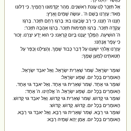
אַל תִּזְכָּר לָנוּ עֲונת רִאשׁנִים. מַהֵר יְקַדְּמוּנוּ רַחֲמֶיךָ. כִּי דַלּונוּ
מְאד: עֶזְרֵנוּ בְּשֵׁם ה' . עושֶׂה שָׁמַיִם וָאָרֶץ:
חָנֵּנוּ ה' חָנֵּנוּ. כִּי רַב שָׂבַעְנוּ בוּז: בְּרגֶז רַחֵם תִּזְכּר. בְּרגֶז
עֲקֵדָה תִּזְכּר. בְּרגֶז תְּמִימוּת תִּזְכּר. בְּרגֶז אַהֲבָה תִּזְכּר:
ה' הושִׁיעָה. הַמֶּלֶךְ יַעֲנֵנוּ בְּיום קָרְאֵנוּ: כִּי הוּא יָדַע יִצְרֵנוּ. זָכוּר
כִּי עָפָר אֲנָחְנוּ:
עָזְרֵנוּ אֱלהֵי יִשְׁעֵנוּ עַל דְּבַר כְּבוד שְׁמֶךָ. וְהַצִּילֵנוּ וְכַפֵּר עַל
חַטּאתֵינוּ לְמַעַן שְׁמֶךָ:
שׁומֵר יִשְׂרָאֵל. שְׁמר שְׁאֵרִית יִשְׂרָאֵל. וְאַל יאבַד יִשְׂרָאֵל.
הָאומְרִים בְּכָל יום. שְׁמַע יִשְׂרָאֵל:
שׁומֵר גּוי אֶחָד. שְׁמר שְׁאֵרִית גּוי אֶחָד. וְאַל יאבַד גּוי אֶחָד.
הָאומְרִים בְּכָל יום. שְׁמַע יִשְׂרָאֵל. ה' אֱלהֵינוּ. ה' אֶחָד:
שׁומֵר גּוי קָדושׁ. שְׁמר שְׁאֵרִית גּוי קָדושׁ. וְאַל יאבַד גּוי קָדושׁ.
הָאומְרִים בְּכָל יום. קָדושׁ. קָדושׁ. קָדושׁ:
שׁומֵר גּוי רַבָּא. שְׁמר שְׁאֵרִית גּוי רַבָּא. וְאַל יאבַד גּוי רַבָּא.
הָאומְרִים בְּכָל יום. אָמֵן יְהֵא שְׁמֵיהּ רַבָּא: