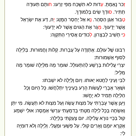
זְ
כר נָאַמְתָּ.
עֵ
דוּת לא תִשָּׁכַח מִפִּי זַרְעו:
ח
ותָם תְּעוּדָה
תַתִּיר.
ס
ודְךָ שִׂים בְּלִמּוּדֶךָ.
ט
ַבּוּר אַגַּן הַסַּהַר.
נָ
א אַל יֶחְסַר הַמָּזֶג:
י
ָהּ, דַּע אֶת יִשְׂרָאֵל
אֲשֶׁר יְדָעוּךָ.
מ
ַגֵּר אֶת הַגּויִם אֲשֶׁר לא יְדָעוּךָ:
כ
ִּי תָשִׁיב לְבִצָּרון.
ל
ְכוּדִים אֲסִירֵי הַתִּקְוָה:
רִבּונו שֶׁל עולָם. אֶתְוַדֶּה עַל עֲבֵרות. קַלּות וַחֲמוּרות. בַּלַּיְלָה
לְסוף אַשְׁמוּרות:
יִצְרִי עֲלִילות בְּרֶשַׁע לְהִתְעולֵל. שׁומֵר מַה מִּלַּיְלָה שׁומֵר מַה
מִּלֵּיל:
לִבִּי וְעֵינַי לַחֲטא יֵאותוּ. וְיום וָלַיְלָה לא יִשְׁבּתוּ:
וּשְׁאָר אֵבָרַי לַעֲשׂות הָרַע בְּעֵינֶיךָ יִתְלַחֲשׁוּ. כָּל הַיּום וְכָל
הַלַּיְלָה תָּמִיד לא יֶחֱשׁוּ:
וְיַעַן אֲשֶׁר עָבַרְתִּי עַל מִצְות עֲשֵׂה וְעַל מִצְות לא תַעֲשֶׂה. מִי יִתֵּן
וְאַשְׂחֶה בְּכָל לַיְלָה מִטָּתִי בְּדִמְעָתִי עַרְשִׂי אַמְסֶה: אוּלַי יִשְׁמַע
קול בִּכְיִי נורָא עֲלִילָה. יום צָעַקְתִּי בַּלָּיְלָה:
אֶקְרָא יומָם וְאָרִים קולִי. עַל פִּשְׁעִי וּמַעֲלִי. וְלַיְלָה וְלא דוּמִיָּה
לִי: