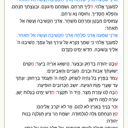
לְמַעַנְךָ אֱלהַי.
דַּ
לֶּיךָ תְּרַחֵם. וְשַׂמְּחֵם מִיגונָם. וּבַעֲצָתְךָ תַנְחֵם.
וְהַפְלֵא חֲסָדֶיךָ. וְחוּסָה נָּא וְרַחֵם.
עֲמוּסִים מִבֶּטֶן וּמֵרֶחֶם מִשְׁחָר. אֲדנָי הַקְשִׁיבָה וַעֲשֵׂה אַל
תְּאַחַר:
אֲדנָי שְׁמָעָה אֲדנָי סְלָחָה אֲדנָי הַקְשִׁיבָה וַעֲשֵׂה אַל תְּאַחַר.
לְמַעַנְךָ אֱלהַי כִּי שִׁמְךָ נִקְרָא עַל עִירְךָ וְעַל עַמֶּךָ: הֲשִׁיבֵנוּ ה'
אֵלֶיךָ וְנָשׁוּבָה. חַדֵּשׁ יָמֵינוּ כְּקֶדֶם:
שֵׁ
בֶט יְהוּדָה בְּדחַק וּבְצַעַר. הֲיִשְׁאַג אַרְיֵה בַיַּעַר:
מְ
קַוִּים
יְשׁוּעָתְךָ אָבות וּבָנִים. הָעֲנִיִּים וְהָאֶבְיונִים:
עֲ
מד בַּפֶּרֶץ בַּל נִהְיֶה לִשְׂחק. לָמָה ה' תַּעֲמד בְּרָחוק:
י
ונָתְךָ
עַד שַׁעֲרֵי מָוֶת הִגִּיעָה. יושֵׁב הַכְּרוּבִים הופִיעָה:
הָ
בָה לָּנוּ עֶזְרַת מִצָּר. הֲיַד ה' תִּקְצָר:
חַ
דֵּשׁ יָמֵינוּ בְגָלוּת יָשָׁן.
עוּרָה לָמָּה תִישָׁן:
זְ
כר בָּנֶיךָ בְּאֶרֶץ לא לָהֶם. וְזָר לא יִקְרַב אֲלֵיהֶם:
קֵ
ץ הַנֶּחְתָּם גַּלֵּה לְגַלְמוּדָה. יִשְׂמַח הַר צִיּון תָּגֵלְנָה בְנות
יְהוּדָה: