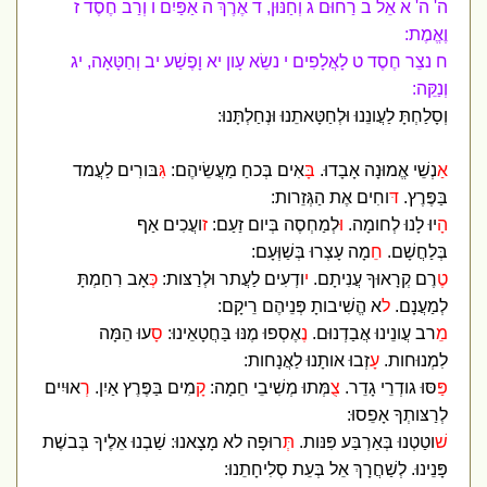
ה' ה' א אֵל ב רַחוּם ג וְחַנּוּן, ד אֶרֶךְ ה אַפַּיִם ו וְרַב חֶסֶד ז
וֶאֱמֶת:
ח נצֵר חֶסֶד ט לָאֲלָפִים י נשֵׂא עָון יא וָפֶשַׁע יב וְחַטָּאָה, יג
וְנַקֵּה:
וְסָלַחְתָּ לַעֲונֵנוּ וּלְחַטָּאתֵנוּ וּנְחַלְתָּנוּ:
א
ַנְשֵׁי אֱמוּנָה אָבָדוּ.
ב
ָּאִים בְּכחַ מַעֲשֵׂיהֶם:
גִּ
בּורִים לַעֲמד
בַּפֶּרֶץ.
ד
ּוחִים אֶת הַגְּזֵרות:
ה
ָיוּ לָנוּ לְחומָה.
ו
ּלְמַחְסֶה בְּיום זַעַם:
ז
ועֲכִים אַף
בְּלַחֲשָׁם.
חֵ
מָה עָצְרוּ בְּשַׁוְּעָם:
ט
ֶרֶם קְרָאוּךָ עֲנִיתָם.
י
ודְעִים לַעֲתר וּלְרַצּות:
כ
ְּאָב רִחַמְתָּ
לְמַעֲנָם.
ל
א הֱשִׁיבותָ פְּנֵיהֶם רֵיקָם:
מ
ֵרב עֲונֵינוּ אֲבַדְנוּם.
נ
ֶאֶסְפוּ מֶנּוּ בַּחֲטָאֵינוּ:
ס
ָעוּ הֵמָּה
לִמְנוּחות.
ע
ָזְבוּ אותָנוּ לַאֲנָחות:
פַּ
סּוּ גודְרֵי גָדֵר.
צ
ֻמְּתוּ מְשִׁיבֵי חֵמָה:
ק
ָמִים בַּפֶּרֶץ אַיִן.
ר
ְאוּיִים
לְרַצּותְךָ אָפֵסוּ:
ש
ׁוטַטְנוּ בְּאַרְבַּע פִּנּות.
ת
ְּרוּפָה לא מָצָאנוּ: שַׁבְנוּ אֵלֶיךָ בְּבשֶׁת
פָּנֵינוּ. לְשַׁחֲרָךְ אֵל בְּעֵת סְלִיחָתֵנוּ: