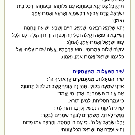
תִּתְקַבַּל צְלותָנָא וּבָעוּתָנָא עִם צְלותְהון וּבָעוּתְהון דְּכָל בֵּית
יִשְׂרָאֵל. קֳדָם אֲבוּנָא דְבִשְׁמַיָּא וְאַרְעָא וְאִמְרוּ אָמֵן:
(אמן):
יְהֵא שְׁלָמָא רַבָּא מִן שְׁמַיָּא. חַיִּים וְשָׂבָע וִישׁוּעָה וְנֶחָמָה
וְשֵׁיזָבָא וּרְפוּאָה וּגְאֻלָּה וּסְלִיחָה וְכַפָּרָה וְרֶוַח וְהַצָּלָה. לָנוּ וּלְכָל
עַמּו יִשְׂרָאֵל וְאִמְרוּ אָמֵן. (אמן):
עושֶׂה שָׁלום בִּמְרומָיו. הוּא בְּרַחֲמָיו יַעֲשֶׂה שָׁלום עָלֵינוּ. וְעַל
כָּל עַמּו יִשְׂרָאֵל וְאִמְרוּ אָמֵן. (אמן):
שִׁיר הַמַּעֲלות. מִמַּעֲמַקִּים
שִׁיר הַמַּעֲלות. מִמַּעֲמַקִּים קְרָאתִיךָ ה' :
אֲדנָי שִׁמְעָה בְקולִי. תִּהְיֶינָה אָזְנֶיךָ קַשֻּׁבות. לְקול תַּחֲנוּנָי:
אִם עֲונות תִּשְׁמָר יָהּ. אֲדנָי מִי יַעֲמד:
כִּי עִמְּךָ הַסְּלִיחָה. לְמַעַן תִּוָּרֵא:
קִוִּיתִי ה' קִוְּתָה נַפְשִׁי. וְלִדְבָרו הוחָלְתִּי:
נַפְשִׁי לַאדנָי. מִשּׁמְרִים לַבּקֶר שׁמְרִים לַבּקֶר:
יַחֵל יִשְׂרָאֵל אֶל ה' . כִּי עִם ה' הַחֶסֶד. וְהַרְבֵּה עִמּו פְדוּת:
וְהוּא יִפְדֶּה אֶת יִשְׂרָאֵל מִכּל עֲונותָיו: