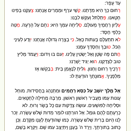
עַד עָפָר:
רַ
חוּם כַּךְ הִיא מִדָּתֵנוּ.
ק
ְשֵׁי ערֶף וּמַמְרִים אֲנַחְנוּ:
צ
ָעַקְנוּ בְּפִינוּ
חָטָאנוּ.
פ
ְּתַלְתּל וְעִקֵּשׁ לִבֵּנוּ:
ע
ֶלְיון רַחֲמֶיךָ מֵעולָם.
ס
ְלִיחָה עִמְּךָ הִיא:
נ
ִחָם עַל הָרָעָה.
מ
ַטֵּה
כְלַפֵּי חֶסֶד:
ל
א תִתְעַלָּם בְּעִתּות כָּאֵל.
כִּ
י בְצָרָה גְדולָה אֲנַחְנוּ:
י
ִוָּדַע לְעֵינֵי
הַכּל.
ט
וּבְךָ וְחַסְדְּךָ עִמָּנוּ:
ח
ֲתם פֶּה שָׂטָן וְאַל יַשְׂטִין עָלֵינוּ.
ז
ְעם בּו וְיִדּום:
וְ
יַעֲמד מֵלִיץ
טוב לְצַדְּקֵנוּ.
ה
וּא יַגִּיד יָשְׁרֵנוּ:
ד
ְּרָכֶיךָ רַחוּם וְחַנּוּן.
גִּ
לִּיתָ לְנֶאֱמַן בַּיִת:
ב
ְּבַקְשׁו אָז
מִלְּפָנֶיךָ.
א
ֱמוּנָתְךָ הודַעְתָּ לּו:
אֵל מֶלֶךְ יושֵׁב עַל כִּסֵּא רַחֲמִים
וּמִתְנַהֵג בַּחֲסִידוּת. מוחֵל
עֲונות עַמּו מַעֲבִיר רִאשׁון רִאשׁון. מַרְבֶּה מְחִילָה לַחַטָּאִים.
וּסְלִיחָה לַפּושְׁעִים. עושֶׂה צְדָקות עִם כָּל בָּשָׂר וְרוּחַ. לא
כְרָעָתָם לָהֶם גּומֵל. אֵל הורֵתָנוּ לומַר מִדּות שְׁלשׁ עֶשְׂרֵה. זְכר
לָנוּ הַיּום בְּרִית שְׁלשׁ עֶשְׂרֵה. כְּמו שֶׁהודַעְתָּ לֶעָנָו מִקֶּדֶם. וְכֵן
כָּתוּב בְּתורָתָךְ. וַיֵּרֶד ה' בֶּעָנָן וַיִּתְיַצֵּב עִמּו שָׁם. וַיִּקְרָא בְשֵׁם,