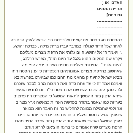
האדם או [
תחיית המתים
גם היום]
-----------------
-----------------
-----------------------
בהפטרת חג הפסח אנו קואים על כניסת בני ישראל לארץ הבחירה
לאחר שכל הדור שנולדו במדבר עברו ברית מילה , כברכת יהושע
," ויאמר ה" אל יהושע היום גלותי את חרפת מצרים מעליכם
ויקרא שם המקום ההוא גלגל עד היום הזה", מפרש הרלבג ,
"היום גלותי". הסירותי מעליכם חרפת מצרים ירצה לפי מה
שאחשוב בחרפת מצרים אמונותיהם הנפסדות כי ענין הפסח היה
מביא ישראל להעתיק מהאמונות ההם כמו שביארנו בפרשת בא
ואמנם אמר זה כי עד עתה סרה זאת המצוה מהם לסבה שזכרנו
ולזה סמך לזה שכבר עשו שם את הפסח בי"ד יום לחדש ואפשר
שיהא הרצון בזה ההמשך לתאות המשגל כי המצרים היו פרוצים
בעריות כמו שאמר בתורה בפרשת העריות כמעשה ארץ מצרים
וגו' ולפי שהמילה מכוונת להחליש כח זה האבר הוא מבואר
שבענין המילה תסור מעליהם חרפת מצרים ויהיו יותר גדורים
בענין המשגל ואפשר שנאמר עוד שהרצון בזה שכבר הסיר מהם
חרפת מצרים שהיו אומרים כי ברעה הוציאם להרוג אותם