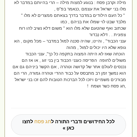
מילה וקרבן פסח : בנוגע למצות מילה – הרי בהיותם במדבר לא
מלו בני ישראל את עצמם ,כנאמר בפ"ס ,
" כל העם הילודים במדבר בדרך בצאתם ממצרים לא מלו "
מלבד שבט לוי שמלו את בניהם , כמו
שכתוב ואף שהטעם שלא מלו הוא " משום דלא נשיב להו רוח
צפונית . . דלא נִבדור
ענני הכבוד" , והיינו, שהיה סכנה למול במדבר – מכל מקום , הא
גופא שלא היו יכולים למּול , מהוה
הוכחה שאז לא היתה המצוה בתקפה כל כך", ענני הכבוד
משולים לחופה הפריסה כענני הכבוד בין בני זוג , או אז הם
נכנסים לעולם אחר של קדושה וטהרה , אם הקשר ביניהם גם אם
הוא נמשך זמן רב מתבסס על כבוד ההדי וטהרה גמורה, הרי הם
מבורכים משמיים ויזכו לכל הברכות הטובות להם זכו בני ישראל
,חג פסח כשר ושמח !
לכל החידושים ודברי התורה ל
חג פסח
לחצו
כאן »