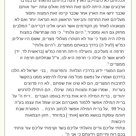
ולכלותם לא להנחילם הארץ והנה בהיותם מתאחרים במדבר
ארבעים שנה היתה להם זאת החרפה ואולם עתה ייעד אותם
שכבר ירשו את הארץ אחר שכבר קיימו זאת המצוה ותסור
מעליהם זאת החרפה והביאור הראשון הוא הנראה יותר ואם לא
מצאנוהו לאחד מן הקודמים אשר הגיעו אלינו דבריהם:" המלבים
מחזק גם הוא ומסביר," היום גלותי". כי מה שנתרשלו במצות
מילה היה מצד כי עוד לא הטהרו מגלולי מצרים, ששם היו ערלים,
כמ"ש (לעיל ה) בדרך בצאתם ממצרים, ו"היום גלותי"
חרפה זו מעליכם, והערלה היתה חרפה כמ"ש (בראשית לד, יד)
לאיש אשר לו ערלה כי חרפה היא לנו, ור"ל שנחלתם חרפה זו
ממצרים:".
העם המצרי ידוע בדרכיו הנלזות והפרוצות , בני ישראל לא הלכו
בדרכם ושמרו על נפשם מכל מה שיכלו להימנע ממנו בהקשר
לתרבות המצרים, הם לא שינו את שפתם , לא היו פרוצים
בעריות , שמרו שבת ומצוות כמה שיכלו , הם התדלו להרגיש
יהודים , ברית המילה היא אות ברית בגופנו הגברים , רית ה" על
ברית המילה אפשר ללמוד מאברהם אבינו שמל את עצמו בע"ה
בגיל 99 ,על ברית המילה אפשר לכתוב הרבה .. הפטרת שבת
חוהמ עוסקת בנושא מרגש [אותי ] במיוחד , חזון הצמאות
היבשות
ונתתי עליכם גדים והעלתי עליכם בשר וקרמתי עליכם עור ונתתי
בכם רוח וחייתם וידעתם כי אני ה" .