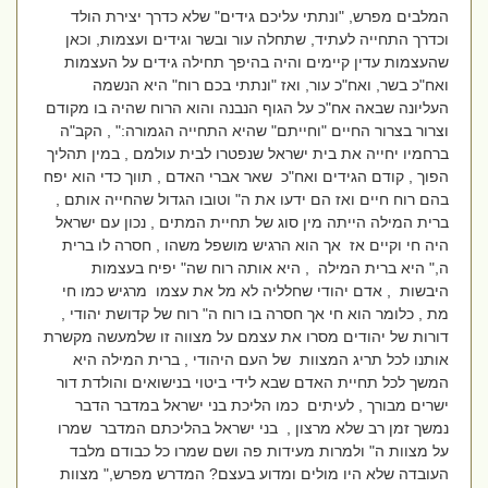
המלבים מפרש, "ונתתי עליכם גידים" שלא כדרך יצירת הולד
וכדרך התחייה לעתיד, שתחלה עור ובשר וגידים ועצמות, וכאן
שהעצמות עדין קיימים והיה בהיפך תחילה גידים על העצמות
ואח"כ בשר, ואח"כ עור, ואז "ונתתי בכם רוח" היא הנשמה
העליונה שבאה אח"כ על הגוף הנבנה והוא הרוח שהיה בו מקודם
וצרור בצרור החיים "וחייתם" שהיא התחייה הגמורה:" , הקב"ה
ברחמיו יחייה את בית ישראל שנפטרו לבית עולמם , במין תהליך
הפוך , קודם הגידים ואח"כ שאר אברי האדם , תווך כדי הוא יפח
בהם רוח חיים ואז הם ידעו את ה" וטובו הגדול שהחייה אותם ,
ברית המילה הייתה מין סוג של תחיית המתים , נכון עם ישראל
היה חי וקיים אז אך הוא הרגיש מושפל משהו , חסרה לו ברית
ה," היא ברית המילה , היא אותה רוח שה" יפיח בעצמות
היבשות , אדם יהודי שחלליה לא מל את עצמו מרגיש כמו חי
מת , כלומר הוא חי אך חסרה בו רוח ה" רוח של קדושת יהודי ,
דורות של יהודים מסרו את עצמם על מצווה זו שלמעשה מקשרת
אותנו לכל תריג המצוות של העם היהודי , ברית המילה היא
המשך לכל תחיית האדם שבא לידי ביטוי בנישואים והולדת דור
ישרים מבורך , לעיתים כמו הליכת בני ישראל במדבר הדבר
נמשך זמן רב שלא מרצון , בני ישראל בהליכתם המדבר שמרו
על מצוות ה" ולמרות מעידות פה ושם שמרו כל כבודם מלבד
העובדה שלא היו מולים ומדוע בעצם? המדרש מפרש," מצוות