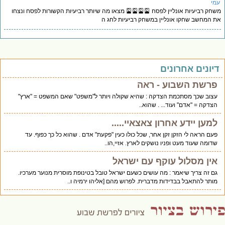
מי
חק רביעיות אונליין לפסח 🎴🎴🎴🎴 מצאו מה שיותר רביעיות הקשורות לפסח ונצחו
 המחשב שחקו אונליין במשחק רביעיות לחג ה
יונים אחרונים
פרשת השבוע - ראה
עצוב שכך מסתכמת הצדקה : שהיא שקולה ויותר ל"משפט" שאם המשפט = "ארץ"
הצדקה = "אדם" ועוד... . שהוא..
למען יידע אחרון צאצאיי.....
פעם הראה לי הזקן זקן אחר, שכל כולו כעין "פקעת" אדם . שהוא כל כך כפוף. עד
שדומה שעוד מעט ופניו נושקים לארץ. אזיי,הו..
אין מסלול עוקף עם ישראל
גם זה צריך שיאמר : מה עושים כשעם ישראל טובל בטינופת מוסרית מנוער מערכיו.
מותר להתאבל בבדידות מדברית. לפרוש מהם [אליהו ירמיה ו..