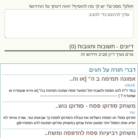
חולק? מסכים? יש לך מה להוסיף? חווה דעתך על החידוש!
דיונים - תשובות ותגובות (0)
טרם נערך דיון סביב חידוש זה
ברי תורה על חגים
מונה תמימה ב ה" [או וה..
izik2
ד ד"ת לחג הפסח ולשבת חול המועד פסח אמונה תמימה בה" [או והיא שעמדה או
עדה ? ] ---------------------------------------------------------------
שחק סודוקו פסח - סודוקו נוש..
מי
דוקו סמלי חג הפסח השלימו את טבלת הסודוקו לפסח כך שבאותו טור, שורה ואיזור לא
פיע אותו הסמל יותר מפעם אחת שחקו במשחק סודוקו תמונות לחג הפסח>&g
שחק רביעיות פסח להדפסה ומשח..