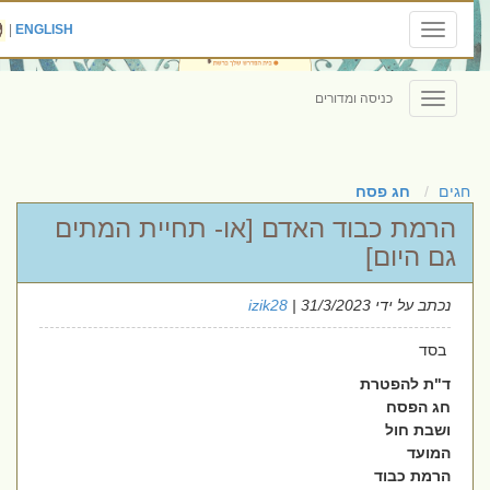
|
ENGLISH
Toggle
navigation
כניסה ומדורים
Toggle
navigation
חגים
חג פסח
הרמת כבוד האדם [או- תחיית המתים
גם היום]
נכתב על ידי
| 31/3/2023
izik28
בסד
ד"ת להפטרת
חג הפסח
ושבת חול
המועד
הרמת כבוד