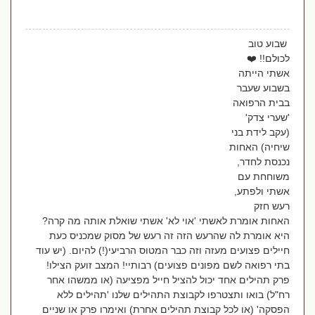
שבוע טוב
לכולם!! ❤️
אשתי הייתה
בשבוע שעבר
בבית הרפואה
'שערי צדק'
(עקב לידת בני
שיחיה) האחות
נכנסת לחדר,
משוחחת עם
אשתי ולפתע,
רעש חזק
האחות אומרת לאשתי 'אוי לא' אשתי שואלת אותה מה קרה?
היא אומרת לה שהרעש הזה זה רעש של מסוק שמכניס כעת
חיילים פצועים מעזה וזה כבר המטוס הרביעי(!) להיום. (יש עוד
בתי רפואה לשם מפונים פצועים) רבותיי! המצב זועק הצילו!
פרק תהילים אחד יכול להציל חייל מפציעה (או ממשהו אחר
רח"ל) בואו ותצטרפו לקבוצת התהילים שלנו 'תהילים ללא
הפסקה' (או לכל קבוצת תהילים אחרת) ואימרו פרק או שניים