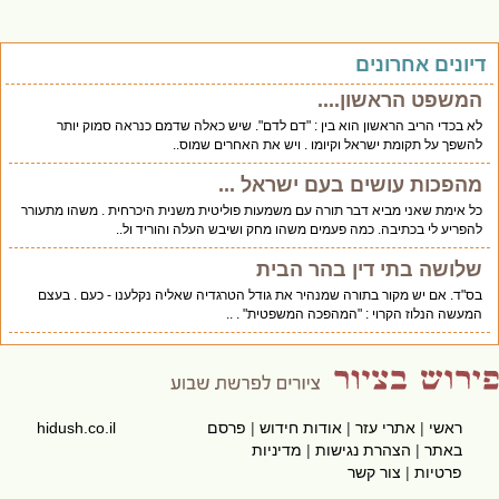
יונים אחרונים
המשפט הראשון....
לא בכדי הריב הראשון הוא בין : "דם לדם". שיש כאלה שדמם כנראה סמוק יותר
להשפך על תקומת ישראל וקיומו . ויש את האחרים שמוס..
מהפכות עושים בעם ישראל ...
כל אימת שאני מביא דבר תורה עם משמעות פוליטית משנית היכרחית . משהו מתעורר
להפריע לי בכתיבה. כמה פעמים משהו מחק ושיבש העלה והוריד ול..
שלושה בתי דין בהר הבית
בס"ד. אם יש מקור בתורה שמנהיר את גודל הטרגדיה שאליה נקלענו - כעם . בעצם
המעשה הנלוז הקרוי : "המהפכה המשפטית" . ..
ראשי
|
אתרי עזר
|
אודות חידוש
|
פרסם
hidush.co.il
באתר
|
הצהרת נגישות
|
מדיניות
פרטיות
|
צור קשר