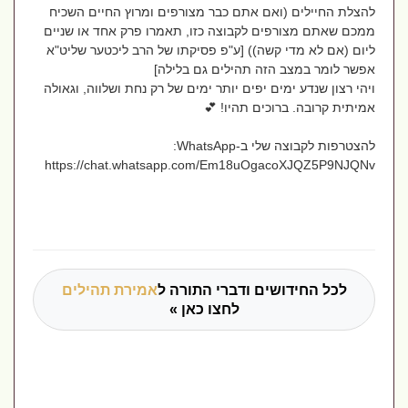
להצלת החיילים (ואם אתם כבר מצורפים ומרוץ החיים השכיח
ממכם שאתם מצורפים לקבוצה כזו, תאמרו פרק אחד או שניים
ליום (אם לא מדי קשה)) [ע"פ פסיקתו של הרב ליכטער שליט"א
אפשר לומר במצב הזה תהילים גם בלילה]
ויהי רצון שנדע ימים יפים יותר ימים של רק נחת ושלווה, וגאולה
אמיתית קרובה. ברוכים תהיו! 💕
‏להצטרפות לקבוצה שלי ב-‏WhatsApp‏:
https://chat.whatsapp.com/Em18uOgacoXJQZ5P9NJQNv
לכל החידושים ודברי התורה ל
אמירת תהילים
לחצו כאן »