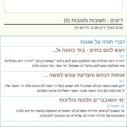
דיונים - תשובות ותגובות (0)
טרם נערך דיון סביב חידוש זה
ברי תורה על שונות
יעש להם בתים - בתי כהונה ול..
יב
יהי כי יראו המילדת את האלקים ויעש להם בתים " (שמות א,כא). '"ויהי כי יראו המילדות
 האלקים ויעש להם בתים" רב ושמואל, חד אמר: בתי כהונה ולויה
ותות הנחש והצרעת עונש למשה ..
יב
יען משה ויאמר והן לא יאמינו לי ולא ישמעו בקלי כי יאמרו לא נראה אליך ה'. ויאמר אליו
 מזה [מה זה] בידך ויאמר מטה. ויאמר השליכהו ארצה וישלכהו
מי השובבי"ם הלכות והליכות
ב המועדים
י השובבי"ם מתוך סידרת הספרים לב המועדים העוסקת בטעמי הדינים הלכה
מנהגים של הרה"ג יהודה לב שליט"א יש הנוהגים: להרבות ב