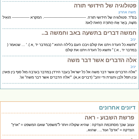
טולוגיה של חידושי תורה
שה אהרון
"ד. פטולוגיה של חידושי תורה. ----------------------------------. המקרא -------------- הוֹאִיל
שֶׁה, בֵּאֵר אֶת-הַתּוֹרָה הַזֹּאת לֵאמֹ
משה דברים בתשעה באב וחמשה ב..
יב
תשא כל העדה ויתנו את קולם ויבכו העם בלילה ההוא " (במדבר יד ,א ). ' … שנאמר (
דבר יד , א ) " ותשא כל העדה ויתנו את קולם
לה הדברים אשר דבר משה
יב
לה הדברים אשר דבר משה אל כל ישראל בעבר הירדן במדבר בערבה מול סוף בין פארן
ין תפל ולבן וחצרת ודי זהב" (דברים א,א). '"אלה הדברים אשר דבר משה" וגו'.
יונים אחרונים
פרשת השבוע - ראה
עצוב שכך מסתכמת הצדקה : שהיא שקולה ויותר ל"משפט" שאם המשפט = "ארץ"
הצדקה = "אדם" ועוד... . שהוא..