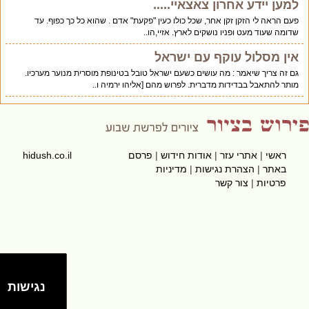
למען יידע אחרון צאצאיי.....
פעם הראה לי הזקן זקן אחר, שכל כולו כעין "פקעת" אדם . שהוא כל כך כפוף. עד
שדומה שעוד מעט ופניו נושקים לארץ. אזיי,הו..
אין מסלול עוקף עם ישראל
גם זה צריך שיאמר : מה עושים כשעם ישראל טובל בטינופת מוסרית מנוער מערכיו.
מותר להתאבל בבדידות מדברית. לפרוש מהם [אליהו ירמיה ו..
ראשי
|
אתרי עזר
|
אודות חידוש
|
פרסם
hidush.co.il
באתר
|
הצהרת נגישות
|
מדיניות
פרטיות
|
צור קשר
נגישות