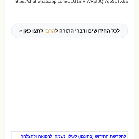
https://chat.whatsapp.com/CLG1mVIWRpt8Qf7q59ETX6a
לכל החידושים ודברי התורה ל
הרבי
לחצו כאן »
להקדשת החידוש (בחינם!) לעילוי נשמה, לרפואה ולהצלחה