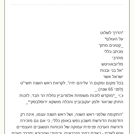
*הדרך לשלוט
על העולם*
_קטעים מתוך
מכתב-כללי
מהרבי
מליובאוויטש
"אל בני ובנות
ישראל אשר
בכל מקום ומקום ה' עליהם יחיו", לקראת ראש השנה תשי"ט
(לפני 65 שנה):_
👈 _*מוקדש לזכות משפחת אלפרוביץ נחלת הר חבד, לזכות
החתן שניאור זלמן יעקובוביץ והכלה מושקא ירוסלבסקי*_
"התקופה שלפני ראש השנה, ושל ראש השנה עצמו, אינה רק
הזדמנות הדורשת חשבון נפש באופן כללי, כי אם גם מזכירה
ודורשת הערכה פנימית עמוקה של הכוחות הנשגבים העצמיים
שיש לאדם - כאדם בחיר הנבראים, וכיהודי שהבורא יתברך העניק