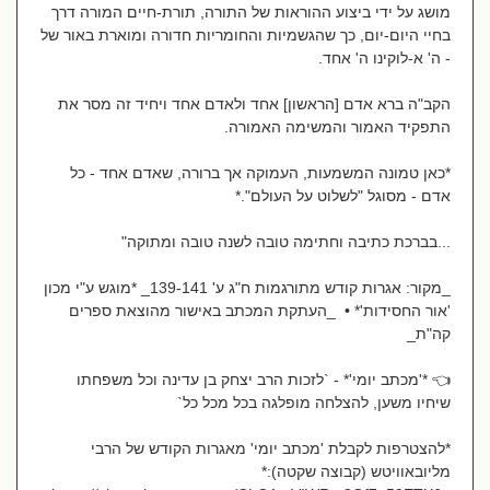
מושג על ידי ביצוע ההוראות של התורה, תורת-חיים המורה דרך
בחיי היום-יום, כך שהגשמיות והחומריות חדורה ומוארת באור של
- ה' א-לוקינו ה' אחד.
הקב"ה ברא אדם [הראשון] אחד ולאדם אחד ויחיד זה מסר את
התפקיד האמור והמשימה האמורה.
*כאן טמונה המשמעות, העמוקה אך ברורה, שאדם אחד - כל
אדם - מסוגל "לשלוט על העולם".*
...בברכת כתיבה וחתימה טובה לשנה טובה ומתוקה"
_מקור: אגרות קודש מתורגמות ח"ג ע' 139-141_ *מוגש ע"י מכון
'אור החסידות'* • _העתקת המכתב באישור מהוצאת ספרים
קה"ת_
👈 *'מכתב יומי'* - `לזכות הרב יצחק בן עדינה וכל משפחתו
שיחיו משען, להצלחה מופלגה בכל מכל כל`
*להצטרפות לקבלת 'מכתב יומי' מאגרות הקודש של הרבי
מליובאוויטש (קבוצה שקטה):*