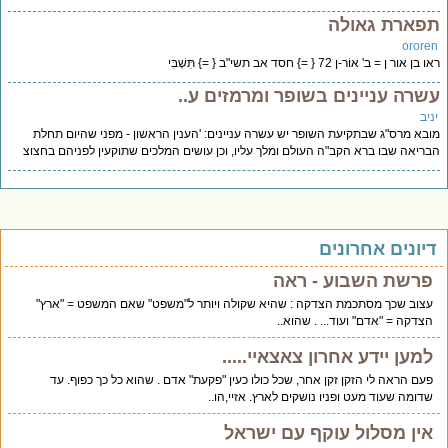
פארת גאולה
orore
בן אור ן = ב' אוֹר-ן 72 { =} חסד אב תשי"ב { =} תִּשְׁבִּי
שרה עניינים בשופר ומרמזים ע..
יב
בא מרס"ג שבתקיעת השופר יש עשרה עניינים: 'הענין הראשון - מפני שהיום תחלת
ריאה שבו ברא הקב"ה העולם ומלך עליו, וכן עושים המלכים שתוקעין לפניהם בחצוצ
יונים אחרונים
פרשת השבוע - ראה
עצוב שכך מסתכמת הצדקה : שהיא שקולה ויותר ל"משפט" שאם המשפט = "ארץ"
הצדקה = "אדם" ועוד... . שהוא..
למען יידע אחרון צאצאיי.....
פעם הראה לי הזקן זקן אחר, שכל כולו כעין "פקעת" אדם . שהוא כל כך כפוף. עד
שדומה שעוד מעט ופניו נושקים לארץ. אזיי,הו..
אין מסלול עוקף עם ישראל