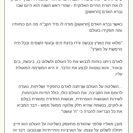
לו את תורת החיים האלוקית - שהרי ראש השנה הוא היום שבו
נברא האדם [הראשון].
כאשר נברא האדם [הראשון] מורה לו מיד הקב"ה מה הם כוחותיו
ומה תפקידו בעולם:
"מִלְאוּ אֶת הָאָרֶץ וְכִבְשֻׁהָ וּרְדוּ בִּדְגַת הַיָּם וּבְעוֹף הַשָּׁמַיִם וּבְכָל חַיָּה
הָרֹמֶשֶׂת עַל הָאָרֶץ".
לאדם ניתנו כוחות לכבוש את כל העולם ולשלוט בו, ביבשה, בים
ובאויר, והוא נצטווה לבצע את הדבר, זו היא המשימה המוטלת
עליו.
...השליטה על העולם שניתנה לאדם כתפקיד ושליחות, נועדה
לרומם את הסביבה, את העולם כולו, כולל החיות והבהמות,
לשירות האנושות האמיתית, אנושות החדורה ומוארת בצלם
א-לוקים, בנשמה שהיא חלק אלוקה ממעל ממש - דבר המביא
את כל הבריאה להכרה כי "ה' עושנו".
מובן מאליו שלפני שהאדם מתעסק בשליטה על העולם הוא חייב
תחלה לשלוט על עצמו, על הארציות והחייתיות שבטבעו. דבר זה