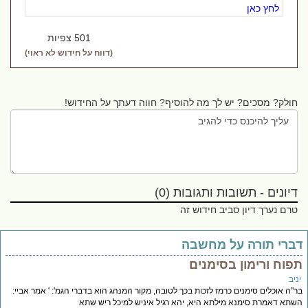
לחץ כאן
501 צפיות
(דווח על חידוש לא ראוי)
חולק? מסכים? יש לך מה להוסיף? חווה דעתך על החידוש!
דיונים - תשובות ותגובות (0)
טרם נערך דיון סביב חידוש זה
ברי תורה על מחשבה
פוח ורימון בסימנים
יב
"ה אוכלים סימנים כרמז לזכות בכך לטובה, מקור המנהג הוא בדברי הגמ': ' אמר אביי:
תא דאמרת סימנא מילתא היא, יהא רגיל איניש למיכל ריש שתא