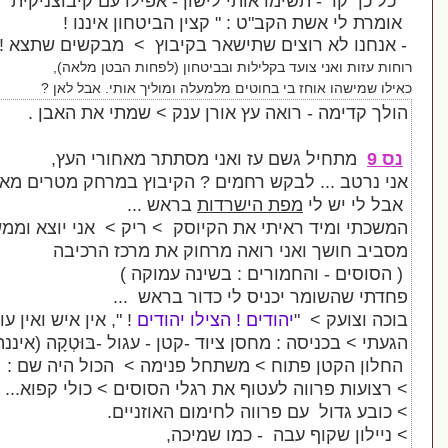
מו אותי לישון -
אפילו עם קיבוצניקית
"
 הקב
"
ט
: " קצין הביטחון איננו !
ים שתישאר בקיבוץ >
מבקשים שתצא !
".
ד בקלילות ובביטחון
(
לפחות הבטן מלאה
),
בי בחוטים מלמעלה ומוליך אותי
.
אבל לאן
?
ואה עץ אורן ענק
> שמתי את האבן .
ם עז ואני מסתתר מאחורי העץ
,
קש רחמים ?
הקיבוץ במרחק מטרים מאחור
,
פת הישרדות
בראש ...
איתי את הקיוסק >
ריק >
אני יוצא וממשיך
י רואה מרחוק את מרכז הרכיבה
מורים : בשינה עמוקה )
כניס לי כדור בראש ...
יהודים
!
הצילו יהודים
! ",
אין איש ואין עונה
.
 מחסן ציוד -קטן - עגול -בּוּטְקָה (איננה כיום)
וח > משתחל פנימה > הכול היה שם :
לעטוף את רגלי הסוסים > כולי קפוא...
 פרווה לחימום האוזניים
.
עבה - כמו שמיכה
,