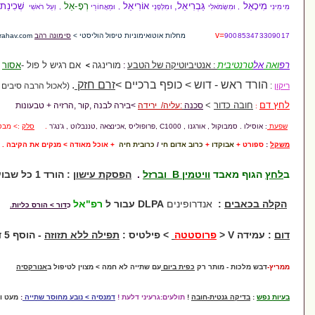
גַּבְרִיאֵל,
אוֹרִיאֵל
רְפָ-אֵל
שְׁכִינַת אֵ-ל
וּמִלְּפָנַי
, וּמֵאֲחוֹרַי
, וְעַל רֹאשִׁי
מחלות אוטואימוניות טיפול הוליסטי >
סימונה רהב
simonarahav.com
נטיביוטיקה של הטבע
:
מורינגה >
אם
רגיש ל פול -
אסור
וש > כופף ברכיים
>
זרם חזק
.
(לאכול הרבה סיבים
סכנה
:
עליה/ ירידה
>בירה לבנה ,קור ,הרזיה + טבעונות
אורגנו , C1000
,פרופוליס ,אכינצאה ,טננבלוט ,
ג'נג'ר
.
סלק
:> מבטל חריף
כרוב אדום חי
/
כרובית חיה
+ אוכל מאודה > מנקים את הקיבה .
שיבולת שועל
.
יטמין B וברזל
.
הפסקת עישון
: הורד 1 כל שבוע - עד 0
דרופינים
DLPA
עבור ל
רפ"אל
כ
דור > הורס כליות.
סודה ל מיתרים
וסטטה
> פילטיס
:
תפילה ללא תזוזה
- הוסף 5 דקות כל יום
 רק
כפית ביום
עם שתייה לא חמה > מצוין לטיפול ב
אנורקסיה
חובה
!
תולעים:גרעיני דלעת !
דמנסיה > נובע מחוסר שתייה
:
מעט
וודקה,
אומגה5