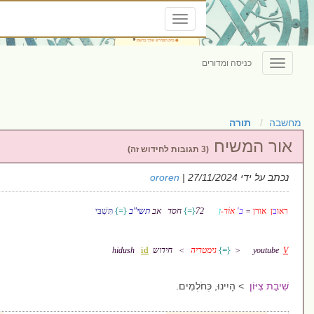
Toggle
navigation
ם
ororen
| 27/
=}
{
=}
{
72
חסד
אב
תשי"ב
תִּשְׁבִּי
id
טריה
> חידוש
hidush
חֹלְמִים.