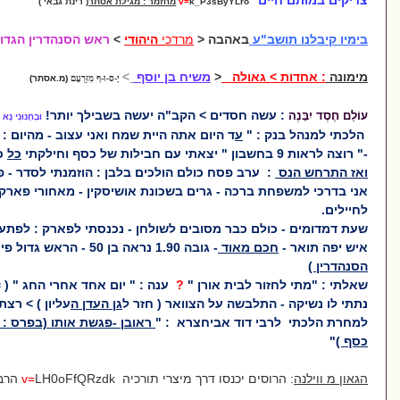
ם
k_P3sByYLro
v=
מחזמר : מגילת אסתר(
רינת גבאי )
"ע
באהבה
<
מרדכי
היהודי
>
ראש הסנהדרין הגדולה
גאולה
<
משיח בן יוסף
>
יָ-ס-וּ-ף מִזַּרְעָם
(מ.אסתר)
ה חסדים > הקב"ה יעשה בשבילך יותר!
וּבְחָנוּנִי נָא בָּזֹאת
אָמַר ה'
 "
ע
ד היום אתה היית שמח ואני עצוב - מהיום : אני שמח...
כל
כספי לעניים .
רב פסח כולם הולכים בלבן : הוזמנתי לסדר - פסח
ברכה - גרים בשכונת אושיסקין - מאחורי פארק הזיכרון
ם כבר מסובים לשולחן - נכנסתי לפארק : לפתע צועד לקראתי -
 מאוד
- גובה 1.90 נראה בן 50 - הראש גדול פי 2
( ראש
 לבית אורן "
?
ענה : " יום אחד אחרי החג " ( = במימונה )
לבשה על הצוואר ( חזר ל
גן העדן ה
עליון ) > רצתי לסדר-פסח.
 דוד אביחצרא : "
ראובן -פגשת אותו (בפרס : הגלימה צבע
ים יכנסו דרך מיצרי תורכיה
LH0oFfQRzdk הרב זמיר כהן
v=