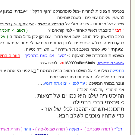
ריה -מול סופרמרקט "חוף הדקל " >עבדתי בגינון עם סלעים גדולים
ים - בשנת שמיטה.
עצרה מולי על
הכביש הראשי
-
אין עוקף ואין מצפצף
...
שי לאחור - למי קוראים ?
( ראובן > חוכמת הראייה )
ג -יושב איש הדור - עם זקן לבן גדול ממדים
( אליהו הנביא )
קידו לכוון מטוסים > נראה לי מוזר הקיפאון באמצע היום ..
עכב את השיירה " ...
השיירה נסעה
.
ל הצעקה >
"סע" - אנו כעת בתהליך .
..
חוזרים בתשובה
ckVYO9oI8v להקת שירה
v=
על השלט המוצב בבית הכנסת
"
ד
ע
לפני מי אתה עומד
"
אותיות כמו במערבולת
:
עֵד
ל
פ
ני
-
ים אתה דומע
…
 הקב
"
ה
-
 היא כמו ים של דמעות
.
תפילה
....
תהפכו לכלי של אור
-
ים לשלב הבא
.
-
------------------
 ) -
מִשְׁנָה
( תורה שבעל-פה ) -
זוהר
( תורת משיח )