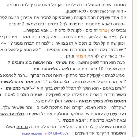
הרבה ילדים - אך כל פעם שצריך לתת תרומה
- ללא חשבון...
 הבת הקטנה ( שהספיקה להכיר את אביה ) הגיעה לְפִרְקָהּ
יסים : כיס שמאל 2 זהובים
ם - לקנות לי נדוניה ... אבא בבקשה....
- ומיד כשנכנס - ראה גַּבַּאי בורח ממנו - מיד רדף אחריו -
ם תפס אותו בצווארו : "למה זה תברח ממני ? " -->
ה מתחתנת ואנו אוספים ... " לא הספיק להשלים את המשפט
ת
הצרור
ונותן ...
וחושב :
מה עשיתי - מה אעשה ב 2 זהובים ?
גלינג - גלינג
= נדוניה...
ָּלֶה כבר מרחוק - רואה את ה "
בּרוֹך"
...רצה ל אימא בדמעות :
 לנדוניה :
גלינג גלינג
"-"
ומה אמר אבא לעשות"חקרה האם
ולך להתפלל לקדוש ברוך הוא "--"
עשי כמצוותו "- מ
צ
ווה האם
...
תפילתו קרא לשֶׁיְנְדָּלֶה - שניהם הולכים לאסם : נעשה נס
בואה
- והשער הולך להתפוצץ...
רא האבא "קודם את מחלקת לעניים - ומה שנשאר שלך..."
מדת על החלוקה ומחלקת את כל השקים -
כולם עד האחרון
- לעניים...
 "
אבא הבנתי.
.."
ָלֶה חתונה - וכל אחד הביא לה מתנה
נדוניה
משלו -
השמים :
v=
D7-M3wR-goY מחשבות טובות