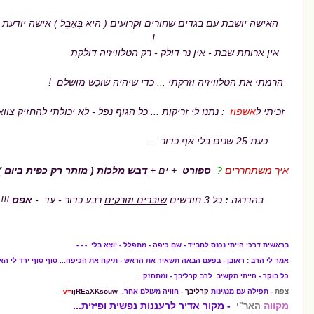
ים שחורים וקרועים ( היא בְּאֵבֶל ) אישה יודעת איך להכשיל אותך
!
בת - אין נר דולק - רק הטלוויזיה דולקת
ויזיה וזרקתי ... כדי שיהיה שׁוֹכֵשׁ מושלם !
 לי זריקות ... כל הגוף נפל - לא יכולתי להחזיק צוואר
שנים בלי אף כדור ...
פורט
+ ים +
דבש מל
כּוֹ
ת
(
מותר
רק
כפית ביום
)
שוברים וזורקים
רבע כדור - עד -
אפס
!!!
ב"ד - שם כיפה - מתפלל - יוצא בלי - - -
ם הבאה תשאיר את הראש - תיקח את הכיפה... סוף סוף ירד לי האסימון.
 קרליבך - ומתחזק ...
רליבך
- חוויה מעולם אחר.
ijREaXKsouw
v=
 אדיר לרעננות נפשית ופיזית...