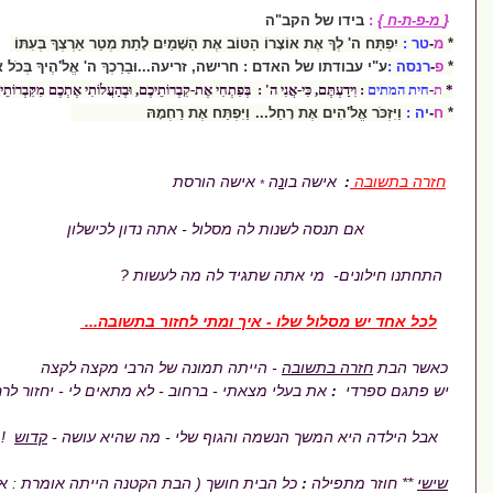
ל הקב"ה
אֶת אוֹצָרוֹ הַטּוֹב אֶת הַשָּׁמַיִם לָתֵת מְטַר אַרְצְךָ בְּעִתּוֹ
 של האדם : חרישה, זריעה...
וּבֵרַכְךָ ה' אֱלֹ'הֶיךָ בְּכֹל אֲשֶׁר תַּעֲשֶׂה
ם, כִּי-אֲנִי ה' : בְּפִתְחִי אֶת-קִבְרוֹתֵיכֶם, וּבְהַעֲלוֹתִי אֶתְכֶם מִקִּבְרוֹתֵיכֶם
לֹ'הִים אֶת רָחֵל... וַיִּפְתַּח אֶת רַחְמָהּ
שה בו
נ
ה
אישה הורסת
*
נות לה מסלול - אתה נדון לכישלון
ונים- מי אתה שתגיד לה מה לעשות ?
 שלו - איך ומתי לחזור בתשובה...
תשובה
- הייתה תמונה של הרבי מקצה לקצה
ת בעלי מצאתי - ברחוב - לא מתאים לי - יחזור לרחוב
שך הנשמה והגוף שלי - מה שהיא עושה -
קדוש
!
לה
:
כל הבית חושך ( הבת הקטנה הייתה אומרת : אבא שׁוֹכֵשׁ )