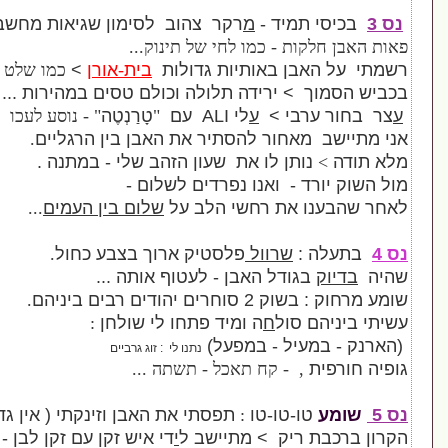
יד -
מ
רקר צהוב לסימון שגיאות מחשב.
 - כמו לחי של תינוק...
 באותיות גדולות
בית
-
אורן
>
כמו שלט
ירידה תלולה וכולם טסים במהירות ...
י >
ע
לי ALI עם
"
טָרַנְטֶה
" - נוסע לעכו
ור להסתיר את האבן בין הרגליים
.
ן לו את שעון הזהב שלי - במתנה .
 ואנו נפרדים לשלום -
ת רחשי הלב על
שלום בין העמים
...
שרוול
פלסטיק ארוך בצבע כחול
.
דל האבן - לעטוף אותה ...
רבים ביניהם
.
ול
ח
ה ומיד פתחו לי שולחן
:
ל - במפעל)
נתנו לי : זוג גרביים
- קח תאכל - תשתה ...
טו-טו
:
תפסתי את האבן וזינקתי ( אין גדר )
יק > מתיישב ל
י
די איש זקן עם זקן לבן - - -