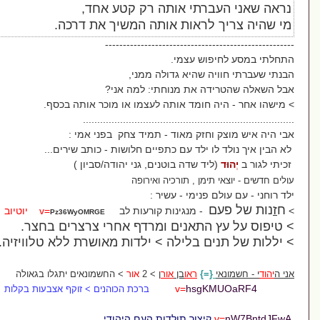
רתי אותה רק קטע אחד
,
לראות אותה המשיך את דרכה
.
-----------------------------
ש עצמי
.
 שהיא גדולה ממני
,
ה את מנוחתי
:
למה אני
?
חומד אותה לעצמו או מוכר אותה בכסף
.
............................................
זק מאוד -
תמיד צחק בפני אמי :
 ילד עם כתפיים חלושות -
כותב שירים
...
יד שדה בוטנים, גני יהודה/סביון )
מן , תורכיה ואירופה
פנימי - עשיר :
- מנגינות קורעות לב
v=
יוטיוב
Pz36WyOMRGE
התאנים ומרדף אחרי צרצרים בחצר
.
ם בלילה
>
ילדות מאושרת ללא טלוויזיה..
.
{=
ראו
בן
אור
ן
> 2
אור
> החשמונאים יתגלו בגאולה
v=
hsg
ברכת הכוהנים > זוקף אצבעות בקלות
יצור תולדות העם היהודי