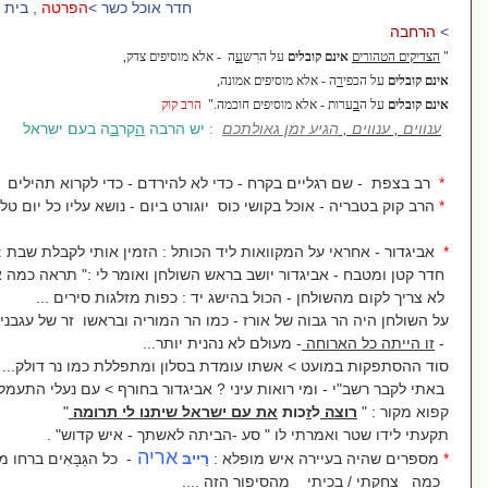
וכל כשר >
הפרטה
, בית כנסת בכל קיבוץ
רִ
ובלים
על ה
ש
ע
ה - אלא מוסיפים צדק,
 אלא מוסיפים אמונה,
 אלא מוסיפים חוכמה."
הרב קוק
ע זמן גאולתכם
:
יש הרבה
ה
קר
ב
ה בעם ישראל
ים בקרח - כדי לא להירדם - כדי לקרוא תהילים
וכל בקושי כוס יוגורט ביום - נושא עליו כל יום טלית נוספת..
ל המקוואות ליד הכותל : הזמין אותי לקבלת שבת : בית קטן -
יגדור יושב בראש השולחן ואומר לי :" תראה כמה אני מאושר -
ן - הכול בהישג יד : כפות מזלגות סירים ...
וה של אורז - כמו הר המוריה ובראשו זר של עגבניות מבושלות
חה
- מעולם לא נהנית יותר...
 > אשתו עומדת בסלון ומתפללת כמו נר דולק...
מי רואות עיני ? אביגדור בחורף > עם נעלי התעמלות
ל
ז
כות
את עם
ישראל שיתנו לי
תרומה
"
רתי לו " סע -הביתה לאשתך - איש קדוש" .
אריה
רה איש מופלא :
רֵייבּ
- כל הגַּבָּאִים ברחו ממנו -
 מהסיפור הזה ....