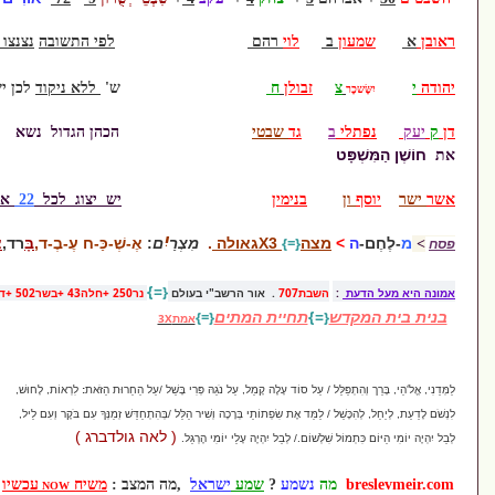
לוי
רהם
לפי התשובה
נצנצו האותיות
כ-ן
/
ל-א
זבולן
ח
ש'
ללא ניקוד
לכן יש להגות :
יִשָּׂכָר
גד
שבטי
הכהן הגדול נשא
בנימין
יש יצוג לכל
22
אותיות א'ב
יִ
=}
{
צה
X3גאולה
.
מִצְרַ
ם
:
אֶ-שְׁ-כַּ-ח עֶ-בֶ-ד,
בָּ
רד,
צ
פרדע,
ד
ם
?
=}
{
שבת707
. אור הרשב"י בעולם
נר250 +חלה43 +בשר502 +דג7 +יין70
=}
תחיית המתים
=}
{
אמת3X
ל / עַל סוֹד עָלֶה קָמֵל, עַל נֹגַהּ פְּרִי בָּשֵׁל /עַל הַחֵרוּת הַזֹּאת
:
לִרְאוֹת, לָחוּשׁ,
לַמֵּד אֶת שִׂפְתוֹתַי בְּרָכָה וְשִׁיר הַלֵּל /בְּהִתְחַדֵּשׁ זְמַנְּךָ עִם בֹּקֶר וְעִם לֵיל,
( לאה גולדברג )
לְשׁוֹם./ לְבַל יִהְיֶה עָלַי יוֹמִי הֶרְגֵּל.
נשמע
?
שמע
ישראל
,מה המצב :
משיח
עכשיו
NOW