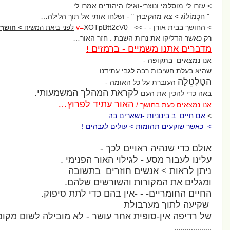
רי
-
ואילו היהודים אמרו לי :
בוץ " - ושלחו אותי אל תוך הלילה…
- - >
XOTpBtt2cV0
v=
ך
לפני ביאת המשיח
> חוש
 נרות השבת
:
חזר האור…
יים - ברמזים !
ה
-
בה לגבי עתידנו
.
על כל האומה
-
לקראת המהלך המשמעותי
.
העם
האור עתיד לפרוץ…
ושך
/
ת
-
נשארים בה
...
ות > עולים לגבהים !
 ראויים לכך
-
 - לגילוי האור הפנימי
.
נשים חוזרים בתשובה
רות והשורשים שלהם
.
- - -
אין בהם כדי לתת סיפוק
.
רבולת
פית אחר עושר
-
לא מובילה לשום מקום…