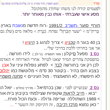
לְמַעַן תְּסַפְּרוּ, לְדוֹר אַחֲרוֹן.
כִּי זֶה, אֱלֹ'הִים אֱלֹ'הֵינוּ--עוֹלָם וָעֶד
 משהו שחוֹרֵג מהמקובל.
י - אותו נבין מאוחר יותר
.
נ"ב
1991/2
-רוח חדשה מ
נשבת
בארץ.
ַבַּרְזֶל" נפתח. כִּנֶּרֶת > מלאה מים (שלג גם בַּנֶּגֶב)
נ
יון
> צריך לנהוג ב
היג
יון
!
כת בדרכי שלי...
קלון
לידו חורשה .
( אזור תעשייה בר-לב )
מיד יצאנו לטיול אחרי הארוחה
>
האדמה בוצית
ורשה
לבד
> לפתע נופלות עיני על
אבן
ס"מ > מלוטשת כמו
יהלום
התאמצתי
:
מול העיניים >
מתנה משמיים
.
פני
:
שכן בכרמיאל -
- יואל הורוביץ
מדריך טיולים
ראות
שקופיות שצילמתי בקיבוץ בית
-
אורן
".
ז רכיבה
, זה הקיוסק וזה השער "
...