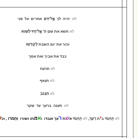
אֱלֹ'הִים
לא
יהיה לך
אחרים על פני
ה'
לַשָּׁוְא
אֱלֹ'הֶיךָ
לא
תשא את שם
לְקַדְּשׁוֹ
זכור את יום השבת
כבד את אביך ואת אמך
לא
תרצח
לא
תנאף
תִגְנֹב
לא
לא
תענה ברעך עד שקר
ר
ל
ָ
ש
א
מ
וַחֲמֹרוֹ
ע
תַחְמֹד
,
לא
א
ת
עך ועבדו ו
תו ושורו
, וכ
אשר
ל
ר
ך