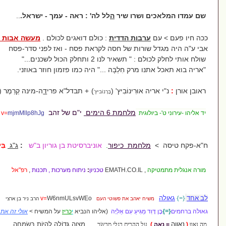
ושרו שיר
ה
לל לה' : ראה - עמך - ישראל.
..
רבות הדדית
: כולם דואגים לכולם .
מעשה אבות - סימן לבנים
ורות של חסה לקראת פסח - ואז לפני סדר-פסח
לנו 2 ותחלק הכול לשכנים..."
מרק חִלְבָּה ..." היה כמו פזמון חוזר באוזני.
אוּרִינוֹבִיץ' (
) + תבדל"א פרי
ד
ה-מינה קְרֵמֶר (
בָּרָנוֹביץ'
צֶ'רְנוֹבִיץ'
)
מלחמת 6 הימים
י"ם של זהב
לוגית
v=
mjmMllp8hJg
לחמת כיפור
.
אוניברסיטת בן גוריון ב"ש
:
ג"ג
בִּי-אֵי
חינו
ך
,
.CO.IL
MATH
E
טכניון
:
ניתוח מערכות , תכנות
,
רפ"אל
ח יאהב את פשוטי העם
W6nmULsvWEo
v=
הרב ניר בן ארצי
ד מַגִּיעַ עִם אֵלִיָּה
(אליהו הנביא
י
כריז
על המשיח >
אולי זה אתה
!
מִצְוָה גְּדוֹלָה לִהְיוֹת בְּשִׂמְחָה
עַל הֶהָרִים רַגְלֵי מְבַשֵּׂר ...