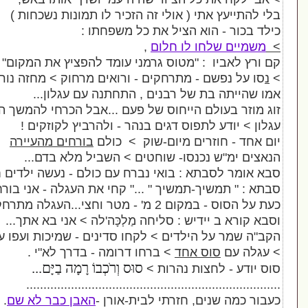
י (
אולי זה הזכיר לו תמונות נשכחות )
 הציל את כל משפחתו :
 לו חלום
,
 "מטוס גרמני עומד להפציץ את המקום"
,
- מתרחקים - ורואים מרחוק > מחזה נורא
.
 של רבנים
,
התחתנה עם עגלון..
.
 הייחוס של פעם
...אבל הכרחי להמשך החיים ...
פוס דגים בנהר - ולהרביץ לקוזקים !
ים מיום-שוק > כולם
בורחים מהעיירה
נסו- שוחטים > השביל מלא בדם...
 : בואי נברח עם כולם - נעשה ילדים חדשים...
תמשיך " ..." קחי את העגלה - אני בורח "
צי...העגלה מתרחקת
ש : סליחה מַלְכָּה'לה > אני בא אתך...
ילדים > לקחו סדינים - שמיכות ועפו עם הרוח...
 אחד
> ברחו דרומה
-
בדרך לא
"
י
.
סוּס וְרֹכְבוֹ רָמָה בַיָּם...
ות נהרות >
...................................................
ם
,
חזרתי לבית
-
אורן -
האבן כבר לא שם
.