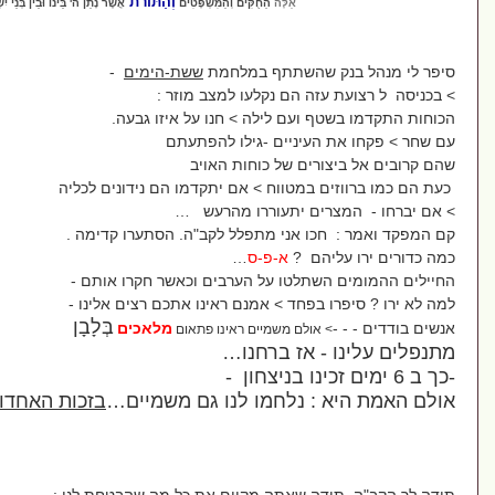
וְהַתּוֹרֹת
אֵלֶּה
הַחֻקִּים וְהַמִּשְׁפָּטִים
אֲשֶׁר נָתַן ה' בֵּינוֹ וּבֵין בְּנֵי יִשְׂרָאֵל בְּהַר סִינַי
 שהשתתף במלחמת
ששת
-
הימים
-
זה הם נקלעו למצב מוזר :
 ועם לילה > חנו על איזו
ג
בעה
.
העיניים
-
גילו להפתעתם
רים של כוחות האויב
ם במטווח
> אם יתקדמו הם נידונים לכ
ל
יה
ים יתעוררו מהרעש …
כו אני מתפלל לקב
"
ה
. הסתערו קדימה .
יהם
?
א
-
פ
-
ס
…
שתלטו על הערבים וכאשר חקרו אותם
-
 בפחד
>
אמנם ראינו אתכם רצים אלינו
-
בְּלָבָן
מלאכים
אולם משמיים ראינו פתאום
אז ברחנו…
-
:
נלחמו לנו גם משמיים…
בזכות האחדות
!