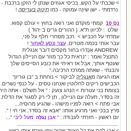
ש
,
בכיסי אגוזים שנתן לי הזקן ברכבת
-
ינה עמוקה - כמו
תינוק בעריסה
!
קדם ואני רואה בחוץ >
עולם קפוא
.
"
א
. ( ההורים גרים ב יְהוּד )
ש > רכב מסחרי חלף על פני
,
 מטרים
,
עצר ונסע לאחור
!
בחור מקסים דובר אנגלית
נראית כל כך מוזר עם הניילון הגדול
ל אז ראיתי את כובע הסייסים שלך
 ממרכז הרכיבה
."
ליה
לביקור > נוחתת ב "בן גוריון"
לחלוטין ואנחנו טסים - על כנפי נשרים
.
ת > הנהג צועק
: " אל תשלם - אתה היחיד
עם הניילון
, תן לי רק לסגור את הדלת...
"
 לפניו מישהו
-
שהגיע מרוסיה..
.
רגיע אותו
: "
אבא זה בסדר
,
אני חי
! ".
י לעבודה : "
אבן
מעל ליבי
"
...
נָגֹלָּה
..............................................
ל הציוד שהיה עמי ושרף אותו באש
,