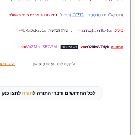
רפ"ח
...
(רפיח)
ניצוצות
>
אהבת חינם > גאולה
v=
L-Gl6xRavCs
S2Yx
,
שירת הבקשות
v=
VpZMn_SEG7M
:
e
v=
חג האורות
להדפסה שלח למייל
ה' יִלָּחֵם לָכֶם - וְאַתֶּם תַּחֲרִישׁוּן
 החידושים ודברי התורה ל
תורה
לחצו כאן »