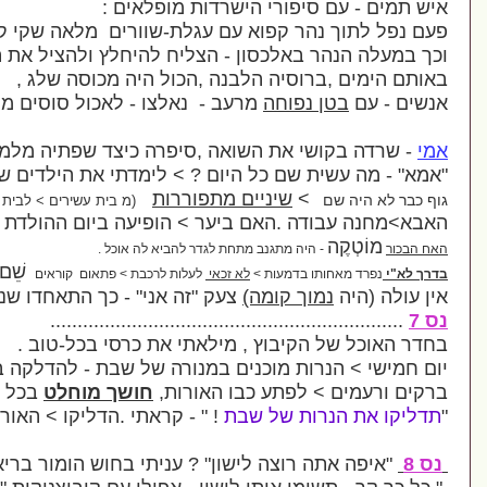
סיפורי הישרדות מופלאים :
נהר קפוא עם עגלת-שוורים מלאה שקי קמח
,
 באלכסון - הצליח להיחלץ ולהציל את המטען היקר
רוסיה הלבנה
,
הכול היה מכוסה שלג
,
נפוחה
מרעב -
נאלצו - לאכול סוסים מתים...
שי את השואה
,
סיפרה כיצד שפתיה מלמלו תהלים
ת שם כל היום ? > לימדתי את הילדים שירי-שבת
>
שיניים מתפוררות
ם
(מ בית עשירים > לבית יתומים)
ה .האם ביער > הופיעה ביום ההולדת ונפטרה.
היה מתגנב מתחת לגדר להביא לה אוכל .
שֵׁם
ו בדמעות
>
לא זכאי
לעלות לרכבת > פתאום קוראים
וך קומה)
צעק "זה אני" - כך התאחדו שניהם .
.................................................
 הקיבוץ
,
מילאתי את כרסי בכל
-
טוב
.
ות מוכנים במנורה של שבת - להדלקה ביום ששי.
 לפתע כבו האורות
,
חושך מוחלט
בכל האזור .
ות של שבת
!
" - קראתי .הדליקו > האור חזר !
 רוצה לישון"
? עניתי בחוש הומור בריא :