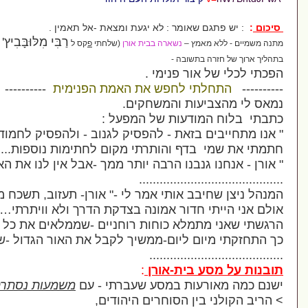
שאומר
:
לא יגעת ומצאת
-
אל תאמין
.
רַבִּי מִלּוּבָּבִיץ'
מץ –
נשארה בבית אורן
(שלחתי
פ
קס ל
בתשובה
-
ור פנימי .
י לחפש את האמת הפנימית
----------
עות והמשחקים
.
ודעות
של המפעל :
בזאת - להפסיק לגנוב - ולהפסיק לחמוד בעיניים..
."
דף והותרתי מקום לחתימות נוספות
...
בנו הרבה יותר ממך
-
אבל אין לנו את האומץ
."
..................
בב אותי אמר לי
-"
אורן
-
תעזוב
,
תשכח מזה
."
חדור אמונה ב
צד
קת הדרך ולא וויתרתי…
.
מלא כוחות רוחניים
-
שממלאים את כל ישותי
.
ם ליום
-
ממשיך לקבל את האור הגדול
-
שהציף אותי
.
...............
 בית
-
אורן
:
עות במסע שעברתי -
עם
משמעות נסתרת
:
ין הסוחרים היהודים
,