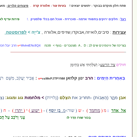
תושים יוצאים !
בעיות עור
:
אלוורה קרה
.
פיצוחים קלויים
-
מאבדים ערך תזונתי
י אדמה - סוכרזית - אוכל חם בכלי פלסטיק
.!
פירות עדיף לאכול רכים
.
זה,אבוקדו,שזיפים
,אלוורה ,
צ'י
י
ה
>
לפרוסטטה
ב
:
A , D מצטברים - בגוף > סכנה
WvlmiENc8Q4 הרב יובל הכהן אשרוב
v=
--------------------------------------------------------------------------------------
ְשִׁלַּחְתִּי אֵשׁ בְּתֵימָן
ב
ינון קלזאן
:
אֲבִיר
יַעֲקֹב, מִשָּׁם רֹעֶה
אֶבֶן
יִשְׂרָאֵל
v=
vaWePJTPYNM
 -תחריב את
הצֶלֶם
(
)
> מלחמות
גוג ומגוג:
נַצְרוּת נגד אִסְלָם
גָּלוּיוֹת
)
-
ש
( שור>
מ.
בן יוסף
)
-
(
ישוע
)
י
(
יתרו
)
-
ח
( חמור>
מ.
בן דוד
)
עָנִי וְרֹכֵב עַל חֲמוֹר
ְּכוֹר שׁוֹרוֹ הָדָר לוֹ