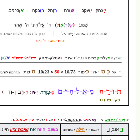
י)
עקב
ש)
רה
ר)
חל
ר)
בקה
א)
ברהם
ל)
אה
ְׁמַע
יִ
)
שְׂ
)
רָ
)
אֵ
)
ל
) ה' אֱל'הֵינוּ ה' אֶחָד
האומה
:
י
שר-אל
ברוך שם כבוד מלכותו לעולם ועד
יצח
ק
יעק
ב
רח
ל
לא
ה
>
עמלק-ימחק
>
76
{
=
}
בן דויד
נפילת איראן
.
תש"ח
תשפ"ד
נוּ
>
כ
ס
:
יפור 1
0/73 <
50
>
10/23
וכות
מלחמה לה' בעֲמָלֵק
ֵ-אֱ-לֹ-הִ-י-ם
:
בְּ
-עֶזְרַת
:
חֶ
-
רֶב
דָּ
-
וִד
> ננצח
יָ
-הּ
התקווה
>
כ
נ
ו
ע
א-ע-ל-ה
חו
ב
שי
<
ל
פש
לפאתי
ין
בשוב יה'וה
את
שיבת ציון
היינו כְּחֹלְמִים
מילה
ה <
>
אחרונה