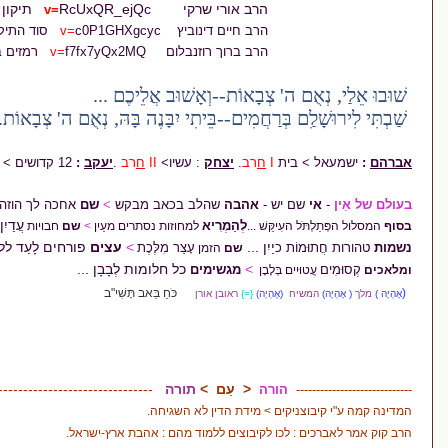
הרב אורי שרקי
RcUxQR_ejQc תיקון עולם
v=
 דינוביץ
c0P1GHXgcyc סוד התיקון
v=
 רוזנבלום
f7fx7yQx2MQ רמזים בתורה
v=
ה' צְבָאוֹת--וְאָשׁוּב אֲלֵיכֶם ...
 בְּרַחֲמִים--בֵּיתִי יִבָּנֶה בָּהּ, נְאֻם ה' צְבָאוֹת.
ית
I
ח
רב
.
יצחק
:
עשיו
>
II
ח
רב
.
יעקב
:
12 קדושים >
III
יִכּוֹן לָעַד
יש -
אהבה
שהלב בכאב מבקש
>
שם
אחכה לך הוזה מגשש -
עֲדַיִן
-
לְהַמְרִיא
עִיקֵּשׁ
...
למחוזות נסתרים מ
עַיִן
>
שם
חבויות
יַיִן ...
>
עצים
פורחים לָעַד ללא שלכת -
ת
כ
עָצַר מִלֶּכֶת
שם
הזמן
>
כל חלומות
לְבָבָן
...
מגשימים
ים בְּלָבָן
כֹּחַ
בַּאב תָּשִׁי"ב
ח
(אֶהְיֶה)
{=}
ראובן אורן
<
עַם >
תורה
------------------------------------
-
הורה
קים > מידת הדין לא השגיחה.
לכו לקיבוצים ללמוד מהם : אהבת ארץ-ישראל.