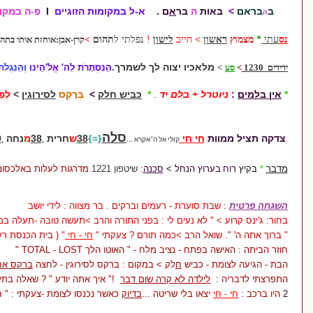
ת
ה
בר
א
ם .
א-ל במקומות הזוגיים
I
פ-ה במקומות האיזוגיים
>
חייב
לישו
ן
!
נפלתי ל
תהום
>
קרן-אבן:אוחזת אותי בתהום .הגיע
מנוף
אכיו יצוה
לך
לשמרך
.
הַנִּסְתָּרֹת
לַה
'
אֱלֹ'הֵינוּ
וְהַנִּגְלֹת
לנו ולבנינו
ל + בלם יד
.
*
כביש חלק
>
בְּרֶקְס
לסירוגין
>
לְפַמְפֵּם חזק
סלה
}
=
{
חי חי
38
ש
חרית
38
מ
נחה
19
ע
רבית
קולי אל ה' אקרא
...
,
,
ץ הנחל
>
סכנה
:
שיטפון
1221.
מדרגות לעלות באלכסונים
סוערת - רעמים וברקים . בר מצווה : לידי יושב
 לא נעים לי : בפני התורה והרב >תעשה טובה -תעלה במקומי
ל הרב >כמה תורם ? צעקתי "
חי - חי
" ( בית הכנסת רעד)
נציב מלח - " האוטו הלך TOTAL - LOST "
 כביש
ח
לק > במקום : ברקס לסירוגין - לחצה
ברקס אחד ארוך
לדה לא קרה שום דבר
!" איך אתה יודע " ? שאלה בתימהון
או בלי שריטה ...
בדיוק
כאשר נכנסו לצומת -צעקתי : " חי-חי " ..