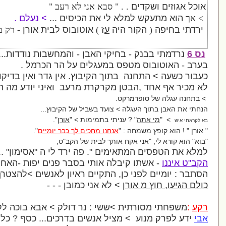
קדים
.
. " סבא אני לא רעב "
ש למלא לי את הכיסים ...
> נעלם .
הקור היה
ע
ז
)
אוטובוס לבית אורן
- רק בערב !
נק -
בחיקי האבן - והמחשבות נודדות
...
ס מטפס במעגלים על הר הכרמל .
התחנה
בתוך הקיבוץ
. אין גדר ואין בדיקות ...
ד
,
הבטן מקרקרת מרעב
ואיני יודע מה הלאה
.
סופרמרקט
.
בתוך העגלה > צועד בשביל של הקיבוץ...
אתה
" ?
עניתי בתמימות
> "
אורן
".
משמחה
: "
אנחנו מחכים לך כבר יומיים
".
ני אקח אותך לבית של הקב
"
ט
,
ים המתאימים
".
פה ירד לי ה "אסימון" ...
תו קיבלה אותי בסבר פנים יפות
-האח בוערת.
פני כן
,
התקיים ראיון לאנשים >להצטרף לקיבוץ
מ אורן
>
לא אני כמובן - - -
סורתית >ששי : נר דולק
> אבא בוכה לקב"ה
וע > מציל אנשים בדרכים... כסף ? כלום !