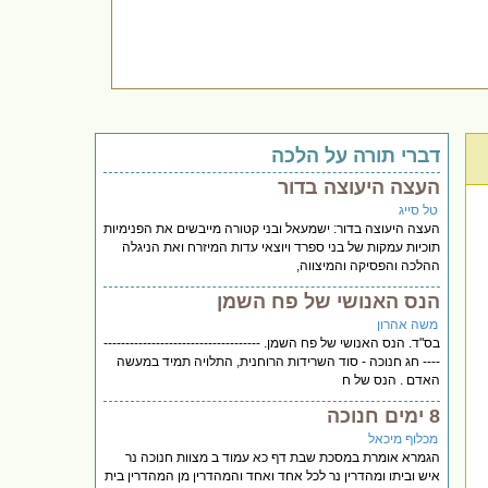
דברי תורה על הלכה
העצה היעוצה בדור
טל סייג
העצה היעוצה בדור: ישמעאל ובני קטורה מייבשים את הפנימיות
תוכיות עמקות של בני ספרד ויוצאי עדות המיזרח ואת הניגלה
ההלכה והפסיקה והמיצווה,
הנס האנושי של פח השמן
משה אהרון
בס"ד. הנס האנושי של פח השמן. ------------------------------------
---- חג חנוכה - סוד השרידות הרוחנית, התלויה תמיד במעשה
האדם . הנס של ח
8 ימים חנוכה
מכלוף מיכאל
הגמרא אומרת במסכת שבת דף כא עמוד ב מצוות חנוכה נר
איש וביתו ומהדרין נר לכל אחד ואחד והמהדרין מן המהדרין בית