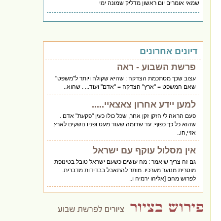
שמאי אומרים יום ראשון מדליק שמונה ימי
דיונים אחרונים
פרשת השבוע - ראה
עצוב שכך מסתכמת הצדקה : שהיא שקולה ויותר ל"משפט"
שאם המשפט = "ארץ" הצדקה = "אדם" ועוד... . שהוא..
למען יידע אחרון צאצאיי.....
פעם הראה לי הזקן זקן אחר, שכל כולו כעין "פקעת" אדם .
שהוא כל כך כפוף. עד שדומה שעוד מעט ופניו נושקים לארץ.
אזיי,הו..
אין מסלול עוקף עם ישראל
גם זה צריך שיאמר : מה עושים כשעם ישראל טובל בטינופת
מוסרית מנוער מערכיו. מותר להתאבל בבדידות מדברית.
לפרוש מהם [אליהו ירמיה ו..