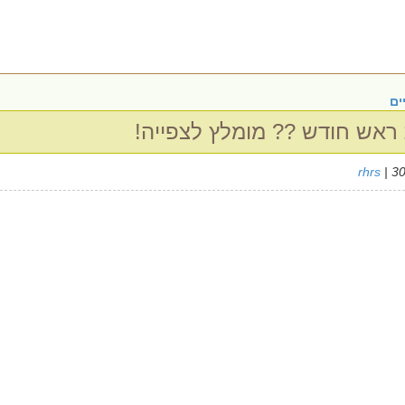
ים
ראש חודש ?? מומלץ לצפייה!
rhrs
| 3