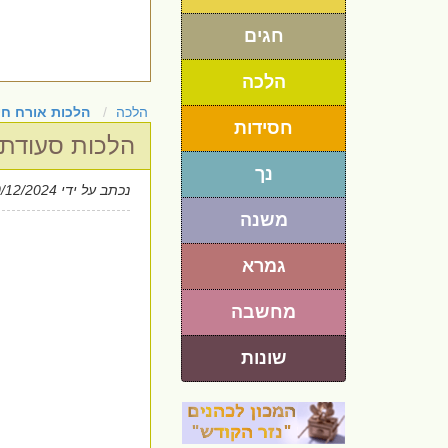
חגים
הלכה
הלכה
הלכות אורח חי
חסידות
הלכות סעודת 
נך
נכתב על ידי
0/12/2024
משנה
גמרא
מחשבה
שונות