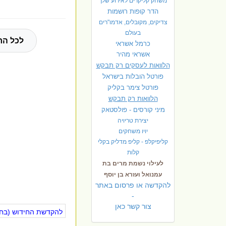
משחק קליקרים לאירוע שלך
הדר קופות רושמות
צדיקים, מקובלים, אדמו"רים
בעולם
לכל הח
כרמל אשראי
אשראי מהיר
הלוואות לעסקים רק תבקש
פורטל הובלות בישראל
פ
ורטל צימר בקליק
הלוואות רק תבקש
מיני קורסים - פולסטאק
יצירת טריויה
יויו משחקים
קליפיקלפ - קליפ מדליק בקלי
קלות
לעילוי נשמת מרים בת
עמנואל ועזרא בן יוסף
להקדשה או פרסום באתר
-
צור קשר כאן
להקדשת החידוש (בחינ