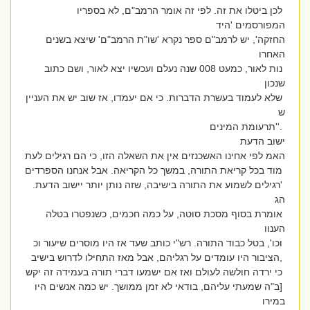
לכן ביטלו את זה. לפי זה אומר הרמב"ם, לא בספריו
המפורסמים 'היד
החזקה', יש לרמב"ם ספר נקרא 'שו"ת הרמב"ם' שיצא בשנים
האחרו
נות לאור, כמעט 008 שנה נעלם ועכשיו יצא לאור, ושם כתוב
שנכון
שלא לעמוד בעשרת הדברות. כי אם יעמדו, אז שוב יש את העניין
ש
.''תרעומת המינים
ישוב הדעת
האמ לפי אחינו האשכנזים אין את השאלה הזו, כי הם רגילים לעת
מוד בכל קריאת התורה, במשך כל הקריאה. אבל אנחנו הספרדים
'רגילים לשמוע את התורה בישיבה, שזה נותן יותר יישוב הדעת.
הג
אומרת בסוף מסכת סוטה, על כמה חכמים, כשנפטרו בטלה
הענוו
וכו', בטל כבוד התורה. רש"י כותב שעד אז היו מוסרים שיעור וכ
,הציבור היו עומדים על רגליהם, אבל מאז התחילו לדרוש בישיב
כי ירדה חולשה לעולם ואז אם ישמעו דברי תורה בעמידה זה יקש
[ב"ה שמעתי עליהם, בודאי לא זמן ממושך. יש כמה אנשים היו
במירו