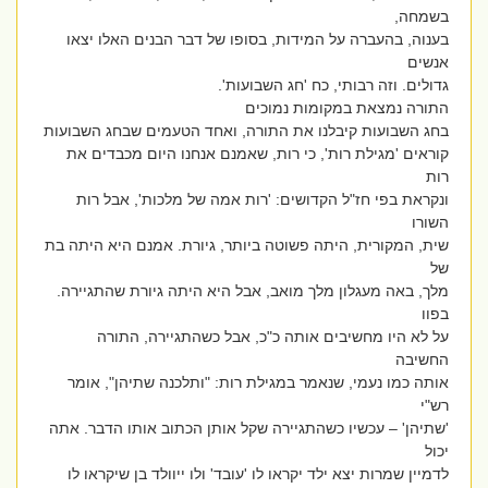
בשמחה,
בענוה, בהעברה על המידות, בסופו של דבר הבנים האלו יצאו
אנשים
גדולים. וזה רבותי, כח 'חג השבועות'.
התורה נמצאת במקומות נמוכים
בחג השבועות קיבלנו את התורה, ואחד הטעמים שבחג השבועות
קוראים 'מגילת רות', כי רות, שאמנם אנחנו היום מכבדים את
רות
ונקראת בפי חז"ל הקדושים: 'רות אמה של מלכות', אבל רות
השורו
שית, המקורית, היתה פשוטה ביותר, גיורת. אמנם היא היתה בת
של
מלך, באה מעגלון מלך מואב, אבל היא היתה גיורת שהתגיירה.
בפוו
על לא היו מחשיבים אותה כ"כ, אבל כשהתגיירה, התורה
החשיבה
אותה כמו נעמי, שנאמר במגילת רות: "ותלכנה שתיהן", אומר
רש"י
'שתיהן' – עכשיו כשהתגיירה שקל אותן הכתוב אותו הדבר. אתה
יכול
לדמיין שמרות יצא ילד יקראו לו 'עובד' ולו ייוולד בן שיקראו לו