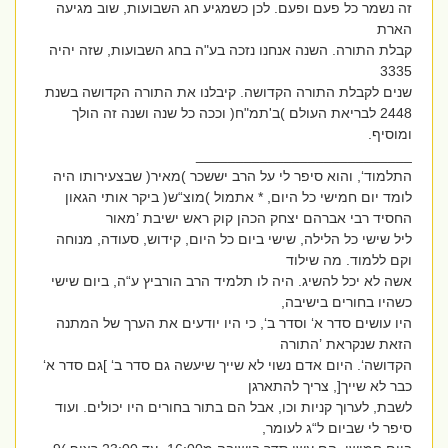
זה נשמר כל פעם ופעם. לכן כשמגיע חג השבועות, שוב מגיעה
הארת
קבלת התורה. השנה אנחנו נזכה בע"ה בחג השבועות, שזה יהיה
3335
שנים לקבלת התורה הקדושה. קיבלנו את התורה הקדושה בשנת
2448 לבריאת העולם )ב'תמ"ח( וככה כל שנה ושנה זה הולך
ומוסיף.
___________________________
התלמוד‘, והוא סיפר לי על הרב יששכר )מאיר( שבצעירותו היה
לומד יום חמישי כל היום, * אתמול )מוצ“ש( ביקר אותי הגאון
החסיד רבי אברהם יצחק הכהן קוק ראש ישיבת ’מאור
ליל שישי כל הלילה, שישי ביום כל היום, קידוש, סעודה, מנוחה
וקם ללמוד. מה שילוד
אשה לא יכל להשיג. היה לו תלמיד הרב הורביץ ע“ה, ביום שישי
כשהיו בחורים בישיבה,
היו עושים סדר א‘ וסדר ב‘, כי היו יודעים את הערך של המתנה
הזאת שנקראת ’התורה
הקדושה‘. היום אדם נשוי לא שייך שיעשה גם סדר ב‘ ]גם סדר א‘
כבר לא שייך[, צריך להתארגן
לשבת, לערוך קניות וכו, אבל הם בתור בחורים היו יכולים. ועוד
סיפר לי שביום ל“ג לעומר,