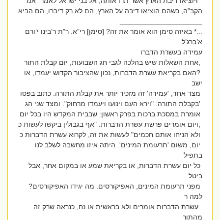
”ויוציאו דיבת הארץ אשר תרו אותה, אל בני ישראל לאמר“ אמ
הקב”ה, כשהם הוציאו דיבה על הארץ, הם לא רק דיברו, הם הביא
_____________________
...* באיזה סימן הוא אומר את זה? [סימן] רי”א. ר”ת ר’בינו י’ורם
א’ברג’ל
עמידה בעשרת הדברו
,אחת השאלות שיש בהלכה לגבי חג השבועות, יום קבלת התור
?האם בקריאת עשרת הדברות, נכון שהציבור הקדוש יעמדו, או
ישב
מצד אחד, 'עמידה' זה מזכיר יותר את קבלת התורה. כתוב בפסו
'בקבלת התורה: "וירא העם וינועו ויעמדו מרחוק". ומצד שני הג
אומרת במסכת ברכות בפרק ראשון: שבבית המקדש היו בכל יום
,ויום אומרים פרשת עשרת הדברות. "אף בגבולין ביקשו לעשות כ
ולא הניחו אותם חכמים" לעשות את זה, לקרוא עשרת הדברות כ
יום, משום 'תרעומת המינים'. היתה איזו מחשבה לשלב לנו
בתפיל
כל יום עשרת הדברות, או בקריאת שמע או במקום אחר, אבל
ביטל
מפני תרעומת המינים, האפיקורסים. מה יגידו האפיקורסים?
למה ר
.עשרת הדברות אומרים ולא בראשית או נח, כנראה שרק זה
מהתור