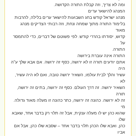
ומה לא צריך, וזה קבלת התורה הקדושה.
המנהג להישאר ערים
מנהג ישראל קודש בחג השבועות להישאר ערים בלילה, להרבות
בלימוד התורה מתוך שמחה ונחת, וזה רבותי הצדיקים מנהג
מאוד
קדוש, יסודתו בהררי קודש. לפי פשוטם של דברים, כדי להתמסר
על
התורה.
התורה אינה עוברת בירושה
אתם יודעים תורה זו לא ירושה, כסף זה ירושה. אם אבא שלך ע"ה
היה
עשיר והלך לבית עולמו, השאיר ירושה טובה, ואם לא היה עשיר,
לא
השאיר ירושה. זה דרך העולם. כסף זה ירושה, בתים זה ירושה,
תורה
זה לא ירושה. כהונה זה ירושה, כתר כהונה זו מעלה מאוד גדולה.
מי
שהוא כהן יש לו מעלה ענקית, אבל זה תלוי רק בדבר אחד, שאבא
שלו
כהן, ואבא שלו הכהן תלוי בדבר אחד – שסבא שלו כהן, אבל אם
אביו