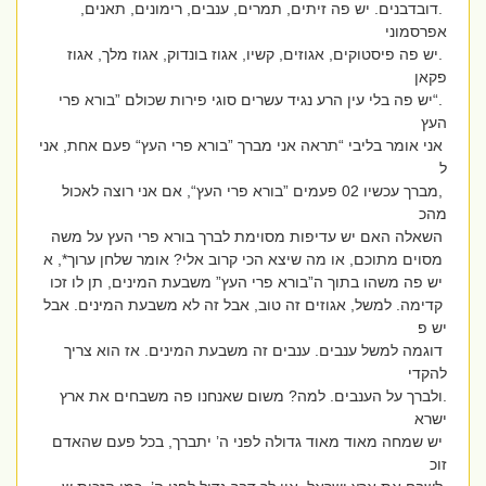
.דובדבנים. יש פה זיתים, תמרים, ענבים, רימונים, תאנים,
אפרסמוני
.יש פה פיסטוקים, אגוזים, קשיו, אגוז בונדוק, אגוז מלך, אגוז
פקאן
.“יש פה בלי עין הרע נגיד עשרים סוגי פירות שכולם ”בורא פרי
העץ
אני אומר בליבי “תראה אני מברך ”בורא פרי העץ“ פעם אחת, אני
ל
,מברך עכשיו 02 פעמים ”בורא פרי העץ“, אם אני רוצה לאכול
מהכ
השאלה האם יש עדיפות מסוימת לברך בורא פרי העץ על משה
מסוים מתוכם, או מה שיצא הכי קרוב אלי? אומר שלחן ערוך*, א
יש פה משהו בתוך ה”בורא פרי העץ” משבעת המינים, תן לו זכו
קדימה. למשל, אגוזים זה טוב, אבל זה לא משבעת המינים. אבל
יש פ
דוגמה למשל ענבים. ענבים זה משבעת המינים. אז הוא צריך
להקדי
.ולברך על הענבים. למה? משום שאנחנו פה משבחים את ארץ
ישרא
יש שמחה מאוד מאוד גדולה לפני ה’ יתברך, בכל פעם שהאדם
זוכ