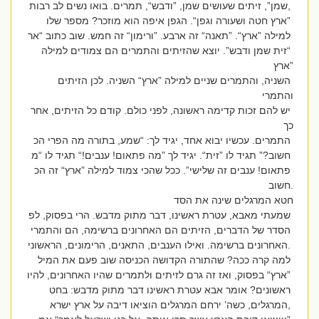
,שמן”, זיתים שעושים שמן, ”ודבש“, תמרים. בואו נשים לב רבות
”ארץ חטה ושעורה וגפן“. הגפן איפה הוא מוזכר? מספר שלו
למילה ”ארץ“. ”תאנה“ זה ארבע. ”ורימון“ זה חמש. שוב כתוב “אר
“זית שמן ודבש”. יוצא שהזיתים והתמרים הם צמודים למילה
”ארץ
השניה, והתמרים שניים למילה ”ארץ“ השניה. לכן הזיתים
והתמרי
יש להם זכות קדימה ראשונה, לפני כולם. קודם כל הזיתים, אחר
כך
התמרים. עכשיו יבוא אחד, יגיד לך: “שמע, בתורה מה הפרי הכ
חשוב?” תגיד לו ”זית“. יגיד לך ”מה פתאום! ענבים!“ תגיד לו “מ
פתאום! ענבים זה שלישי”. ככל שהכי צמוד למילה ”ארץ“ זה הכ
.חשוב
חטא המרגלים שינה את הסד
שמעתי מאבא, עטרת ראשינו, דבר מתוק מדבש. הרי בפסוק, לפ
הסדר של הדברים, הזיתים הם האחרונים ברשימה, הם והתמרי
.האחרונים ברשימה. ואילו הענבים, התאנים, הרימונים, הראשוני
למה קרה ככה? שהתורה הקדושה הכניסה שוב פעם את המיל
”ארץ“ בפסוק, ואז זה גרם לזיתים ולתמרים שהיו האחרונים, להיו
ראשונים? אומר אבא עטרת ראשינו דבר מתוק מדבש: בחט
,המרגלים, כשה’ ירחם המרגלים הוציאו דיבה על ארץ ישרא