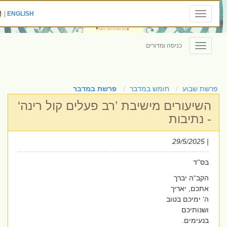
|
ENGLISH
Toggle
navigation
כניסה ומדורים
Toggle
navigation
פרשת שבוע
חומש במדבר
פרשת במדבר
השיעורים מישיבת ’רב פעלים קול רינה‘
- נתיבות
| 29/5/2025
בס''ד
הקב“ה יברך
אתכם, יאריך
ה‘ ימיכם בטוב
ושנותיכם
בנעימים.