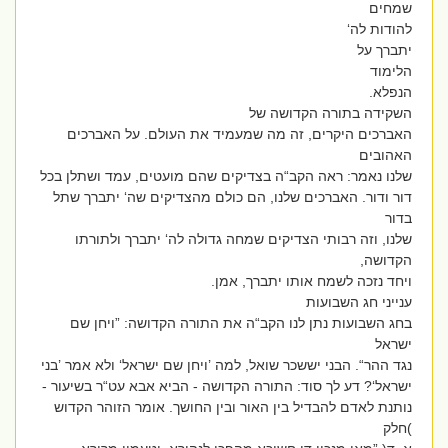
שמחים
להודות לה‘
יתברך על
הלימוד
הנפלא.
השקידה בתורה הקדושה של
האברכים היקרים, זה מה שמעמיד את העולם. על האברכים
האהובים
שלנו נאמר: ראה הקב“ה בצדיקים שהם מועטים, עמד ושתלן בכל
דור ודור. האברכים שלנו, הם כולם מהצדיקים שה‘ יתברך שתל
בדור
שלנו, וזה רבותי הצדיקים שמחה גדולה לה‘ יתברך ולתורתו
הקדושה,
ויחד נזכה לשמח אותו יתברך, אמן.
ענייני חג השבועות
בחג השבועות נתן לנו הקב“ה את התורה הקדושה: ”ויחן שם
ישראל
נגד ההר“. הבני יששכר שואל, למה ’ויחן שם ישראל‘ ולא אמר ’בני
ישראל‘? דע לך סוד: התורה הקדושה - הביא אבא עט“ר בשיעור -
נותנת לאדם להבדיל בין האור ובין החושך. אומר הזוהר הקדוש
)חלק