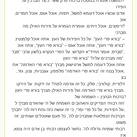
?המשנה אומרת במסכת ברכות פרק ששי: כיצד מברכין על
הפירו
אדם עכשיו אוכל דוגמא למשל, תפוח, אוכל אגס, אוכל תמרים,
אוכ
?רימונים, אוכל זיתים. אומרת הגמרא על פירות האילן מה
מברכי
– ”בורא פרי העץ“. על כל הפירות של העץ. אתה אוכל קלמנטינ
”בורא פרי העץ“, אתה אוכל אגס – ”בורא פרי העץ“, אתה אוכ
,“סברס, אומר החיד”א הקדוש: על הפרי הנקרא בלשון ערבי ”סבר
.“מה מברכים עליו? ”בורא פרי העץ
אתה אוכל דוגמה למשל ארטישוק מברך ”בורא פרי האדמה“ את
,אוכל בננה זה ”בורא פרי האדמה“ מלפפון, עגבניות, צנון, גזר,
בצ
דלורית, קולורבי, סלק, כל זה אדמה למה? זה ירקות. על הירקו
.מברך בורא פרי האדמה ועל פירות האילן מברך בורא פרי העץ
!’ברכות הנהנין – השמחה של
’וזה רבותי הצדיקים והאהובים השמחה של ה’ שהאדם מברך ל
,על הפירות, על כל פרי ופרי, כי זה עושה כזה נחת רוח לה’ יתברך
הברכות הנפלאות שמברכים לה’, כל פעם שאוכלים ושותים, זה
פשוט
רבותי שמחה גדולה לה’. נתאר לעצמנו רבותי בן אדם היה צמא,
איז