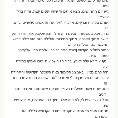
שים עוד טעם: כשעם ישראל התכוננ ו 50 ימים לקבלת התורה,
כשה
גיע יום החמישים, מצא אותם ה' שהיו ישנים קצת, והיה צריך
להעיר
אותם בקולות וברקים. אז כדי לתקן את זה אנחנו נשארים ערים.
בלי
נדר . אבל בפשטות, הטעם הוא שה' רוצה שנקבל את התורה הק
דושה מתוך הקרבה, מתוך מסירות, והלילה הזה הוא לילה קדוש.
המעשה עם השל"ה הקדוש
כתוב בשל"ה הקדוש ]בשם המקובל רבי שלמה הלוי אלקבץ[:
כשמרן הבית
יוסף עוד לא עלה לארץ, בליל חג השבועות ישבו ועסקו בתורה
ולא
היה להם מניין, ובאמצע הלימוד באה השכינה הקדושה והתחילה
לדבר מגרונו של מרן הב"י ואמרה: "אני השכינה נצבת עמכם בזה,
וזה
כמה שנים שאני מושלכת בעפר, חובקת אשפתות. ואם הייתם
יודעים
גודל הצער שיש לי, לא היה עולה חיוך בפי האנשים, אבל עכשיו
שינ
מחתם אותי שבאתם ועסקתם בתורה הקדושה בלילה הזה
ועיטרתם