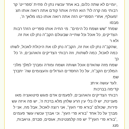
,יומיים לא שתה כלום, בא אחד עכשיו נתן לו פחית ’ספרייט’ קר
רבותי מה קרה לו? הוא החיה אותו! קודם אתה רואה אותו חצ
!מעולף, אחרי הספרייט הזה אתה רואה אותו כמו מלאך ה’,
מבסו
שמח! ”שש ושמח כל הימים“. מי החיה אותו ספרייט הזה! רבות
הצדיקים, כל אוכל וכל שתייה שבעולם הקב”ה נתן לנו את זה.
ולא ר
,שהקב”ה נתן לנו את זה, הקב”ה נתן לנו את היכולת לאכול, לשתו
כמה לאכול, כמה לשתות, וזה רבותי הצדיקים והאהובים, ה’ כל
כך
שמח מזה שהאדם אוכל ושותה ושמח ומודה ומברך למלך מלכי
המלכים הקב”ה, על כל החסדים הגדולים והעצומים שה’ יתברך
שמ
.לעד עושה איתנ
קדימה בברכות
רבותי הצדיקים והאהובים, לפעמים אדם פוגש סיטואציה מאו
מעניינת, יש לו בלי עין הרע שלחן מלא ברכת ה’, יש פה איזה עש
פירות, שכולם ”בורא פרי העץ“, אני רוצה לאכול, אבל מה, אני ל
מברך על כל אחד ”בורא פרי העץ“. וכי אברך עכשיו עשר פעמים
,”בורא פרי העץ“? יש פה קלמנטינות, אגסים, סברס, גויאבות,
מנג