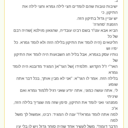
ב.
ישיבות טובות שהם לומדים חצי לילה גמרא וחצי לילה את
התיקון, כי
יש עניין גדול בתיקון הזה.
הזמנת 'סחורה'
הביא אבא עט"ר בשם רבינו עובדיה, שהגאון מוילנא )שהיה רבם
של כל
הליטאים (היה לומד את התיקון בלילה הזה ולא לומד גמרא. כל
ימיו וש
נותיו עסק בגמרא, אבל בליל חג השבועות היה לומד את התיקון
של
האר"י ז"ל הקדוש. תלמידו )של הגר"א( המגיד מדובנא היה לומד
גמרא
בלילה הזה. אמר לו הגר"א: "אני לא מבין אותך, בכל דבר אתה
שומע
לי, אתה עושה כמוני, אתה יודע שאני רגיל ללמוד גמרא ואם
שיניתי
ממנהגי ואני לומד את התיקון, סימן שזה מה שצריך בלילה הזה,
א"כ
למה אתה לומד גמרא?!" ענה לו המגיד: רבינו, אמשול לך משל
למה
הדבר דומה*: משל לעשיר אחד שהיה סוחר גדול ויש לו בלי עין