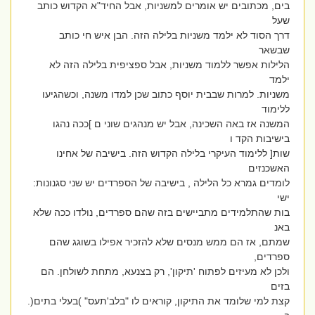
בים, מכתובים יש אומרים למשניות, אבל החיד"א הקדוש כותב
שעל
דרך הסוד לא ילמד משניות בלילה הזה. הבן איש חי כותב
שבשאר
הלילות אפשר ללמוד משניות, אבל ספציפית בלילה הזה לא
ילמד
משניות. למרות שבבית יוסף כתוב שכן למדו משנה, וכשהגיעו
ללימוד
המשנה אז באה השכינה, אבל יש מנהגים שוני ם ]ככה נהגו
בישיבות הקד ו
שות[ ללימוד העיקרי בלילה הקדוש הזה. בישיבה של אחינו
האשכנזים
לומדים גמרא כל הלילה , בישיבה של הספרדים יש שני סגנונות:
ישי
בות שהתלמידים מתביישים בזה שהם ספרדים, נולדו ככה שלא
באנ
שמתם, אז הם ממש מנסים שלא להזכיר אפילו בשוגג שהם
ספרדים,
ולכן לא מעיזים לפתוח 'תיקון', רק בצנעא, מתחת לשולחן. הם
בזים
קצת למי שלומד את התיקון, קוראים לו "בלב'תעס" )בעלי בתים(.