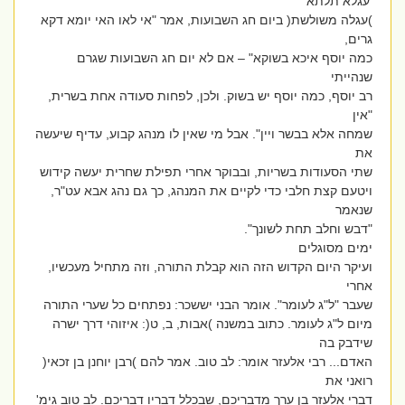
'עגלא תלתא'
)עגלה משולשת( ביום חג השבועות, אמר "אי לאו האי יומא דקא
גרים,
כמה יוסף איכא בשוקא" – אם לא יום חג השבועות שגרם
שנהייתי
רב יוסף, כמה יוסף יש בשוק. ולכן, לפחות סעודה אחת בשרית,
"אין
שמחה אלא בבשר ויין". אבל מי שאין לו מנהג קבוע, עדיף שיעשה
את
שתי הסעודות בשריות, ובבוקר אחרי תפילת שחרית יעשה קידוש
ויטעם קצת חלבי כדי לקיים את המנהג, כך גם נהג אבא עט"ר,
שנאמר
"דבש וחלב תחת לשונך".
ימים מסוגלים
ועיקר היום הקדוש הזה הוא קבלת התורה, וזה מתחיל מעכשיו,
אחרי
שעבר "ל"ג לעומר". אומר הבני יששכר: נפתחים כל שערי התורה
מיום ל"ג לעומר. כתוב במשנה )אבות, ב, ט(: איזוהי דרך ישרה
שידבק בה
האדם... רבי אלעזר אומר: לב טוב. אמר להם )רבן יוחנן בן זכאי(
רואני את
דברי אלעזר בן ערך מדבריכם, שבכלל דבריו דבריכם. לב טוב גימ'