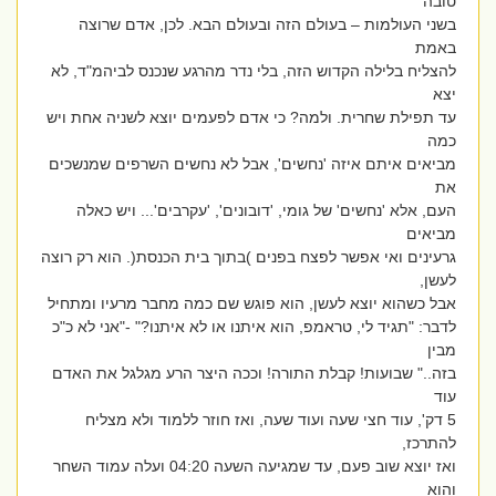
טובה
בשני העולמות – בעולם הזה ובעולם הבא. לכן, אדם שרוצה
באמת
להצליח בלילה הקדוש הזה, בלי נדר מהרגע שנכנס לביהמ"ד, לא
יצא
עד תפילת שחרית. ולמה? כי אדם לפעמים יוצא לשניה אחת ויש
כמה
מביאים איתם איזה 'נחשים', אבל לא נחשים השרפים שמנשכים
את
העם, אלא 'נחשים' של גומי, 'דובונים', 'עקרבים'... ויש כאלה
מביאים
גרעינים ואי אפשר לפצח בפנים )בתוך בית הכנסת(. הוא רק רוצה
לעשן,
אבל כשהוא יוצא לעשן, הוא פוגש שם כמה מחבר מרעיו ומתחיל
לדבר: "תגיד לי, טראמפ, הוא איתנו או לא איתנו?" -"אני לא כ"כ
מבין
בזה.." שבועות! קבלת התורה! וככה היצר הרע מגלגל את האדם
עוד
5 דק', עוד חצי שעה ועוד שעה, ואז חוזר ללמוד ולא מצליח
להתרכז,
ואז יוצא שוב פעם, עד שמגיעה השעה 04:20 ועלה עמוד השחר
והוא