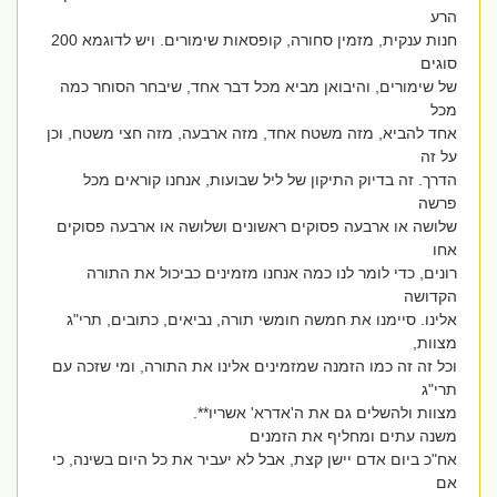
הרע
חנות ענקית, מזמין סחורה, קופסאות שימורים. ויש לדוגמא 200
סוגים
של שימורים, והיבואן מביא מכל דבר אחד, שיבחר הסוחר כמה
מכל
אחד להביא, מזה משטח אחד, מזה ארבעה, מזה חצי משטח, וכן
על זה
הדרך. זה בדיוק התיקון של ליל שבועות, אנחנו קוראים מכל
פרשה
שלושה או ארבעה פסוקים ראשונים ושלושה או ארבעה פסוקים
אחו
רונים, כדי לומר לנו כמה אנחנו מזמינים כביכול את התורה
הקדושה
אלינו. סיימנו את חמשה חומשי תורה, נביאים, כתובים, תרי"ג
מצוות,
וכל זה זה כמו הזמנה שמזמינים אלינו את התורה, ומי שזכה עם
תרי"ג
מצוות ולהשלים גם את ה'אדרא' אשריו**.
משנה עתים ומחליף את הזמנים
אח"כ ביום אדם יישן קצת, אבל לא יעביר את כל היום בשינה, כי
אם