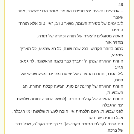
49
– ארבעים ותשעה ימי ספירת העומר. אומר הבני יששכר, אחרי
שעבר
ל"ב ימים של ספירת העומר, נשאר טו"ב, "אין טוב אלא תורה".
הימים
האלה מסוגלים להארה של תורה וכתרה של תורה.
מחזיר אור
כתוב בזוהר הקדוש: בכל שנה ושנה, כל חג שמגיע, כל תאריך
שמגיע,
חוזרת ההארה שנתן ה' יתברך כבר בשנה הראשונה. לדוגמא:
הגיע
ליל הסדר, חוזרת ההארה של יציאת מצרים. מגיע שביעי של
פסח,
חוזרת ההארה של קריעת ים סוף. הגיעה קבלת התורה, חג
השבועות,
חוזרת ההארה של קבלת התורה. ]למשל התורה צוותה שלושת
ימי ההגבלה
לפני שבועות, היום הלכתית אין חובה לעשות שלושת ימי הגבלה,
אבל רוחנית יש תוסו
פת הכנה לקבלת התורה הקדושה[. כי כך יסד הקב"ה, שכל דבר
של ברכה,