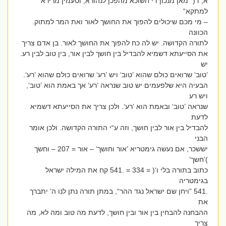
א, ד( ”מאן מנכון די חשוכא מהפכן לנהורא, וטעמין מרירא
למתקא“
– מי מכם שיכולים להפוך את החושך לאור ואת המר למתוק.
הכוונה
לתורה הקדושה. יש לה כח להפוך את החושך לאור. בן אדם צריך
את הסייעתא דשמיא להבדיל בין חושך לבין אור, בין טוב לבין רע.
יש
’טוב‘ שרואים כולם שהוא ’טוב‘ ויש ’רע‘ שרואים כולם שהוא ’רע‘.
הבעיה היא שלפעמים יש טוב שנראה ’רע‘ אך באמת הוא ’טוב‘,
ויש רע
שנראה ’טוב‘ ובאמת הוא ’רע‘. ולכן צריך את הסייעתא דשמיא
לדעת
להבדיל בין אור לבין חושך, וזה ע“י התורה הקדושה. ולכן אומר
הבני
יששכר, אם נעשה גימטריא ’אור וחושך‘ – אור = 207 – וחשך
)’חשך‘
כתוב בתורה בלי ו‘( = 334 = .541 קח את המילה ישראל
בגימטריה
.541 ”ויחן שם ישראל נגד ההר“, במתן תורה נתן לנו ה‘ יתברך
את
ההבחנה להבחין בין אור ובין חושך, לדעת מה טוב ומה לא, מה
צריך