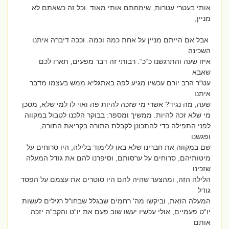
אותי בעטרי עטרות, שימחתם אותי מאוד. וכל זה כשאתם לא
מניין,
אבל אם הייתם מניין על אחת כמה וכמה. וככה דיברה איתנו
השכינה
איזו שעה והתרגשנו כ“כ“. רבותי זה דבר מפעים, תארו לכם
שאבא
עט“ר הרב יורם עכשיו מגיע לפה באתגליא ממש בעצמו מדבר
איתנו
שעה, מה נגיד? אשרי מי שזכה להיות פה ואוי לו למי שלא, מסכן
מי שלא זכה להיות. ממשיך ומספר: בבוקר הלכנו לטבול במקווה
לפני התפילה כדי להתכונן לקבלת התורה בקריאת התורה,
ופגשנו
שם במקווה את חברינו שלא באו ללימוד בלילה, היו סרוחים על
מיטותיהם, סרוחים על ערסותם, וסיפרנו להם את גודל המעלה
שזכינו
הלילה הזה, ומהצער שהיה להם היו סוטרים את עצמם על הפסד
גודל
המעלה הזאת, וביקשו מה‘ רחמים שבגלל שבחו“ל רגילים לעשות
יו“ט פעמיים, אולי עכשיו יעשו שוב פעם את יו“ט והקב“ה יזכה
אותם