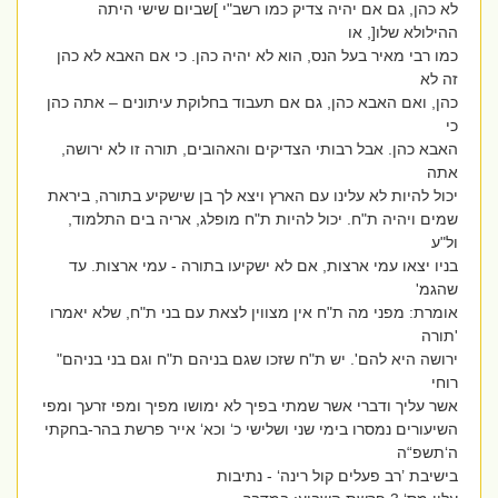
לא כהן, גם אם יהיה צדיק כמו רשב"י ]שביום שישי היתה
ההילולא שלו[, או
כמו רבי מאיר בעל הנס, הוא לא יהיה כהן. כי אם האבא לא כהן
זה לא
כהן, ואם האבא כהן, גם אם תעבוד בחלוקת עיתונים – אתה כהן
כי
האבא כהן. אבל רבותי הצדיקים והאהובים, תורה זו לא ירושה,
אתה
יכול להיות לא עלינו עם הארץ ויצא לך בן שישקיע בתורה, ביראת
שמים ויהיה ת"ח. יכול להיות ת"ח מופלג, אריה בים התלמוד,
ול"ע
בניו יצאו עמי ארצות, אם לא ישקיעו בתורה - עמי ארצות. עד
שהגמ'
אומרת: מפני מה ת"ח אין מצווין לצאת עם בני ת"ח, שלא יאמרו
'תורה
ירושה היא להם'. יש ת"ח שזכו שגם בניהם ת"ח וגם בני בניהם"
רוחי
אשר עליך ודברי אשר שמתי בפיך לא ימושו מפיך ומפי זרעך ומפי
השיעורים נמסרו בימי שני ושלישי כ‘ וכא‘ אייר פרשת בהר-בחקתי
ה‘תשפ“ה
בישיבת ’רב פעלים קול רינה‘ - נתיבות