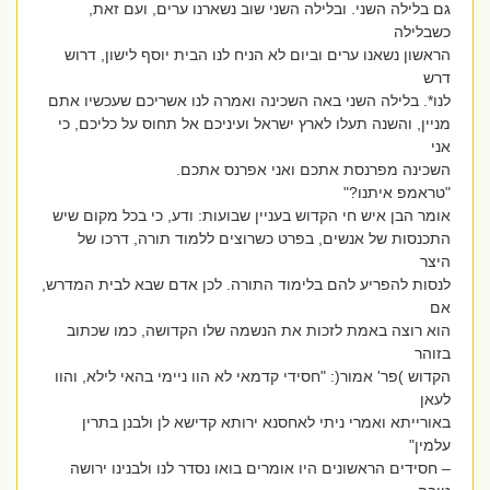
גם בלילה השני. ובלילה השני שוב נשארנו ערים, ועם זאת,
כשבלילה
הראשון נשאנו ערים וביום לא הניח לנו הבית יוסף לישון, דרוש
דרש
לנו*. בלילה השני באה השכינה ואמרה לנו אשריכם שעכשיו אתם
מניין, והשנה תעלו לארץ ישראל ועיניכם אל תחוס על כליכם, כי
אני
השכינה מפרנסת אתכם ואני אפרנס אתכם.
"טראמפ איתנו?"
אומר הבן איש חי הקדוש בעניין שבועות: ודע, כי בכל מקום שיש
התכנסות של אנשים, בפרט כשרוצים ללמוד תורה, דרכו של
היצר
לנסות להפריע להם בלימוד התורה. לכן אדם שבא לבית המדרש,
אם
הוא רוצה באמת לזכות את הנשמה שלו הקדושה, כמו שכתוב
בזוהר
הקדוש )פר' אמור(: "חסידי קדמאי לא הוו ניימי בהאי לילא, והוו
לעאן
באורייתא ואמרי ניתי לאחסנא ירותא קדישא לן ולבנן בתרין
עלמין"
– חסידים הראשונים היו אומרים בואו נסדר לנו ולבנינו ירושה