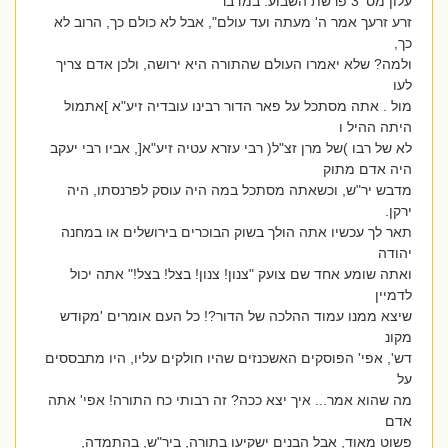
עלון מס‘ 3 פרשת השבוע: במדבר
זרע זרעך אמר ה' מעתה ועד עולם", אבל לא כולם כך, הרוב לא
כך,
ולמה? שלא יאמרו העולם שהתורה היא ירושה, ולכן אדם צריך
לעו
מול . אתה מסתכל על פאר הדור רבינו עובדיה זיע"א ]אתמול
היתה ההיל ו
לא של רבו )של מרן זצ"ל( רבי עזרא עטיה זיע"א[, אביו רבי יעקב
היה אדם מתוק
מדבש יר"ש, וכשאתה מסתכל במה היה עוסק לפרנסתו, היה
ירקן.
תאר לך עכשיו אתה הולך בשוק הבוכרים בירושלים או במחנה
יהודה
ואתה שומע אחד שם צועק "צנון! צנון! בצל! בצל!" אתה יכול
לדמיין
שיצא ממנו עמוד ההלכה של הדור?! כל העם אומרים 'מקודש
מקונ
דש', אפי' הפוסקים האשכנזים שהיו חולקים עליו, היו מתבססים
על
מה שהוא אמר... איך יצא ככה? זה רבותי כח התורה! אפי' אתה
אדם
פשוט מאוד, אבל הבנים ישקיעו בתורה, ביר"ש, בהתמדה,