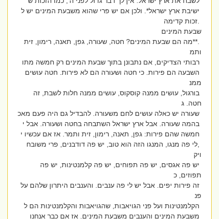
לשבח את ארץ ישראל. אין לך דבר גדול לפני ה’, כמו הזכות ש
ישיבת ארץ ישראל*. ולכן אם יש פרי שהוא משבעת המינים יש ל
.זכות קדימה
שבעת המינים
.**מה הם שבעת המינים? חטה, שעורה, גפן, תאנה, רימון, זית
ותמ
רבותי הצדיקים, אם נתבונן בתוך שבעת המינים רק חמשה מתו
השבעה הם פירות. כי חטה ושעורה הם לא פירות. חטה עושים
ממנ
בורגול, עושים ממנה קוסקוס, עושים ממנה חלות לשבת, זה
חטה. ג
שעורה יש כאלה עושים לחם משעורה. להבדיל גם היה פעם מאכ
בהמה שעורה. אבל ארץ ישראל השתבחה בחטה ושעורה. אבל י
חמשה שהם פירות: גפן, תאנה, רימון, זית ותמר. אז אם עכשיו י
,לי פה מנגו, המנגו הזה הוא טוב, יש פה דודבנים, פרי משובח
ויק
יש פה אגסים, יש פה תפוחים, יש פה קלמנטינות, יש פה
תפוזים, כ
זה פירות יפים. אבל יש לי פה ענבים. והענבים היתרון שלהם על
פנ
הקלמנטינות ועל פני הגויאבות, שהגויאבות והקלמנטינות הם ל
משבעת המינים והענבים משבעת המינים. אז אם כבר אנחנו