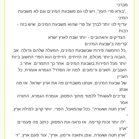
מברכי
,”בורא פרי העץ“, ויש לנו גם משבעת המינים וגם לא משבעת
המיני
עדיף לנו יותר לברך על פרי שהוא משבעת המינים, שיש בזה -
רבות
.הצדיקים והאהובים - יותר שבח לארץ ישרא
’קדימה ב’שבעת המינים
,כל החמשה פירות שבשבעת המינים, המעלה שלהם גדולה. אב
,הגבוה ביותר מכולם, זה הזיתים. הזיתים הוא הפרי החשוב ביות
יותר מכל הפירות בשבעת המינים. אחר כך התמרים. אחר כ
הענבים, תאנים ורימונים. למה זה הסדר? הגמרא אומרת, כל
העניין
של שבעת המינים, אנחנו משבחים פה את ארץ ישראל. אז מה
אנחנ
:צריכים לעשות? ללמוד מתוך הפסוק. אומרת הגמרא, התורה
אמר
”ארץ חטה ושעורה“. ככל שהמאכל, הפרי, יותר קרוב למילה ארץ,
י
:“לו יותר זכות קדימה. אז נראה את הפסוק: כתוב פה פעמיים
”ארץ
”ארץ חטה ושעורה, וגפן ותאנה ורימון. ארץ“, עוד פעם ארץ, “זי