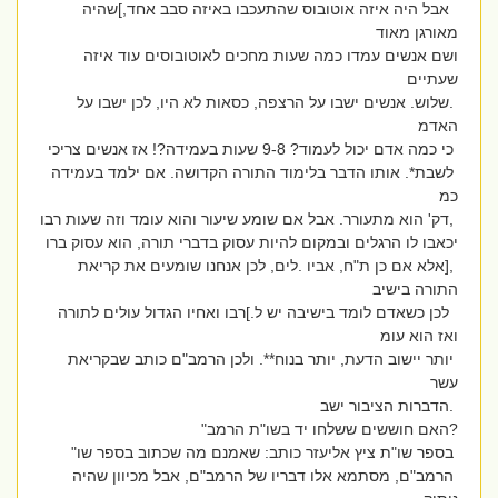
אבל היה איזה אוטובוס שהתעכבו באיזה סבב אחד,]שהיה
מאורגן מאוד
ושם אנשים עמדו כמה שעות מחכים לאוטובוסים עוד איזה
שעתיים
.שלוש. אנשים ישבו על הרצפה, כסאות לא היו, לכן ישבו על
האדמ
כי כמה אדם יכול לעמוד? 9-8 שעות בעמידה?! אז אנשים צריכי
לשבת*. אותו הדבר בלימוד התורה הקדושה. אם ילמד בעמידה
כמ
,דק' הוא מתעורר. אבל אם שומע שיעור והוא עומד וזה שעות רבו
יכאבו לו הרגלים ובמקום להיות עסוק בדברי תורה, הוא עסוק ברו
,[אלא אם כן ת"ח, אביו .לים, לכן אנחנו שומעים את קריאת
התורה בישיב
לכן כשאדם לומד בישיבה יש ל.]רבו ואחיו הגדול עולים לתורה
ואז הוא עומ
יותר יישוב הדעת, יותר בנוח**. ולכן הרמב"ם כותב שבקריאת
עשר
.הדברות הציבור ישב
?האם חוששים ששלחו יד בשו"ת הרמב"
בספר שו"ת ציץ אליעזר כותב: שאמנם מה שכתוב בספר שו"
הרמב"ם, מסתמא אלו דבריו של הרמב"ם, אבל מכיוון שהיה