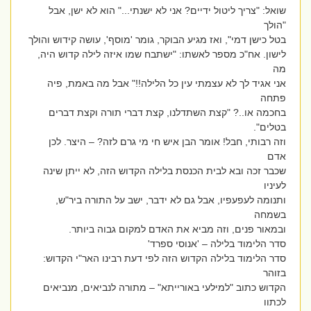
שואל: "צריך ליטול ידיים? אני לא ישנתי..." הוא לא ישן, אבל
"הולך
בטל כישן דמי", ואז מגיע הבוקר, גומר 'מוסף', עושה קידוש והולך
לישון. אח"כ מספר לאשתו: "ישתבח שמו איזה לילה קדוש היה,
מה
אני אגיד לך לא עצמתי עין כל הלילה!!" אבל מה באמת, פיה
פתחה
בחכמה או..? "קצת השתדלנו, קצת דברי תורה וקצת דברים
בטלים".
וזה רבותי, חבל! אומר הבן איש חי מי גרם לזה? – היצר. לכן
אדם
שכבר זכה ובא לבית הכנסת בלילה הקדוש הזה, לא ייתן שינה
לעיניו
ותנומה לעפעפיו, אבל גם לא ידבר, ישב על התורה ביר"ש,
בשמחה
ובמאור פנים, וזה מביא את האדם למקום גבוה ביותר.
סדר הלימוד בלילה – 'אנוסי ספרד'
סדר הלימוד בלילה הקדוש הזה לפי דעת רבינו האר"י הקדוש:
בזוהר
הקדוש כתוב "למילעי באורייתא" – מתורה לנביאים, מנביאים
לכתוו