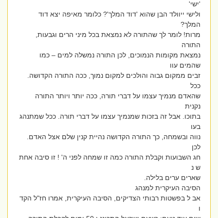
'ישי'
ולישי ייוולד הבן שהוא 'דוד המלך'? כלומר מאיפה יצא דוד
המלך?
מרות! לומר לך שהתורה לא נמצאת בכל מיני הרים וגבעות,
התורה
נמצאת מקומות הנמוכים, לכן התורה נמשלה למים – כמו
שהמים עוו
זבים ממקום גבוה והולכים למקום נמוך, ככה התורה הקדושה.
ככל
שהאדם מנמיך עצמו על דברי תורה, ככה יותר ויותר התורה
נקנית
בתוכו. אבל זה בזכות שמנמיך עצמו על דברי תורה. ככל שמתנהג
בעו
נווה ובשמחה, כך התורה הקדושה נהיית קנין שלם אצל האדם.
לכן
חג השבועות וקבלת התורה כמה זו שמחה לפני ה' ! זו סיבה אחת
ש נ
שארים ערים בלילה.
הסיבה העיקרית למנהג
אב ל בפשטות רבותי הצדיקים, הסיבה העיקרית, אמרו חז"ל הקד
ו