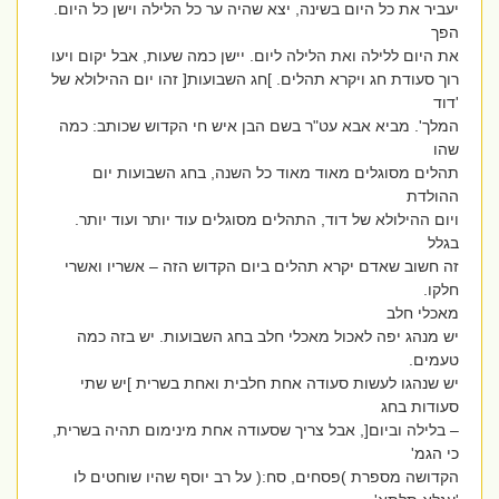
יעביר את כל היום בשינה, יצא שהיה ער כל הלילה וישן כל היום.
הפך
את היום ללילה ואת הלילה ליום. יישן כמה שעות, אבל יקום ויעו
רוך סעודת חג ויקרא תהלים. ]חג השבועות[ זהו יום ההילולא של
'דוד
המלך'. מביא אבא עט"ר בשם הבן איש חי הקדוש שכותב: כמה
שהו
תהלים מסוגלים מאוד מאוד כל השנה, בחג השבועות יום
ההולדת
ויום ההילולא של דוד, התהלים מסוגלים עוד יותר ועוד יותר.
בגלל
זה חשוב שאדם יקרא תהלים ביום הקדוש הזה – אשריו ואשרי
חלקו.
מאכלי חלב
יש מנהג יפה לאכול מאכלי חלב בחג השבועות. יש בזה כמה
טעמים.
יש שנהגו לעשות סעודה אחת חלבית ואחת בשרית ]יש שתי
סעודות בחג
– בלילה וביום[, אבל צריך שסעודה אחת מינימום תהיה בשרית,
כי הגמ'
הקדושה מספרת )פסחים, סח:( על רב יוסף שהיו שוחטים לו