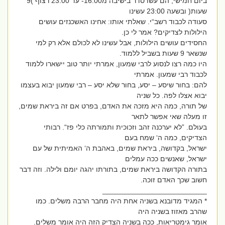
ביום חמישי, הם עשו סדר בישיבה מ16:00- עד 23:00 רצוף )9
שעות( ובשעה 23:00 עשינו
סעודה לכבוד רשב“י. שאלתי אותו: אחינו האשכנזים עושים
הילולות לצדיקים? אמר לי כן.
החסידים עושים הילולות, אבל עשינו לא לכולם אלא רק למי
שנשאר 9 שעות בשביל ללמוד.
היו כמה רצו לנסוע לרבי שמעון, אמרתי יותר טוב יישארו ללמוד
לכבוד רבי שמעון. אמרתי
להם: בחור שיסע – יסע, בחור שלא יסע – רבי שמעון יבוא בעצמו
יבוא אצלו לפה. כל שניה
של תורה, כמה היא מזכה את האדם, בפרט אם זה ביראת שמים,
זו מעלה שאי אפשר לתאר
בעולם. ”לא יערכנה זהב וזכוכית ותמורתה כלי פז“. רבותי
הצדיקים, כמה ה‘ שמח בעם
ישראל, בקדושה, ביראת שמים, באהבת ה‘ האמיתית של עם
ישראל, שאנשים ככה עמלים
בתורה הקדושה ביראת שמים, בתורתו יהגה יומם ולילה. וזה דבר
חשוב שכך האדם זוכה.
__________________________
* המגיד מדובנא בשניה אחת היה מחבר הרבה משלים. כמו
שהרב מאזוז בשניה היה
אומר גימטריאות, ככה בשניה הצדיק הזה היה אומר משלים.