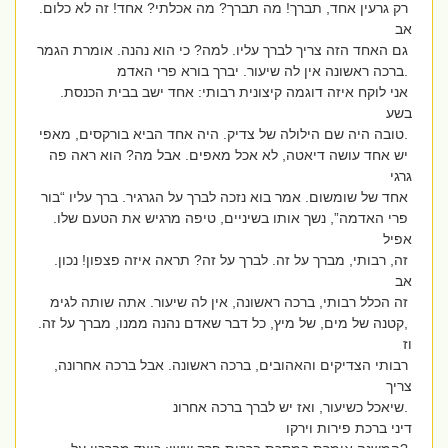
רק גרעין אחד, תברך! מה תברך? מה אכלתי? אחד! זה לא כלום.
אב
גם האחד הזה צריך לברך עליו. למה? כי הוא נהנה. אומרת הגמר
.ברכה ראשונה אין לה שיעור. יברך בורא פרי האדמ
אני לוקח איזה דוגמה קיצונית רבותי: אחד ישב בבית הכנסת.
בשע
.טובה היה שם הילולה של צדיק. היה אחד הביא בורקסים, מאפי
יש אחד עושה דיאטה, לא אכל מאפים. אבל מה? הוא ראה פה
גרגי
אחד של שומשום. אמר בוא נזכה לברך על הגרגיר. ברך עליו “בור
פרי האדמה”, נשך אותו בשיניים, טיפה מרגיש את הטעם שלו.
אפיל
זה, רבותי, מברך על זה. לברך על זה? תראה איזה פצפון! נכון.
אב
זה הכלל רבותי, ברכה ראשונה, אין לה שיעור. אתה שותה לגימ
,קטנה של מים, של מיץ, כל דבר שאדם נהנה ממנו, מברך על זה.
וז
רבותי הצדיקים והאהובים, ברכה ראשונה. אבל ברכה אחרונה,
צריך
.שיאכל כשיעור, ואז יש לברך ברכה אחרונ
דיני ברכת פירות וירקו