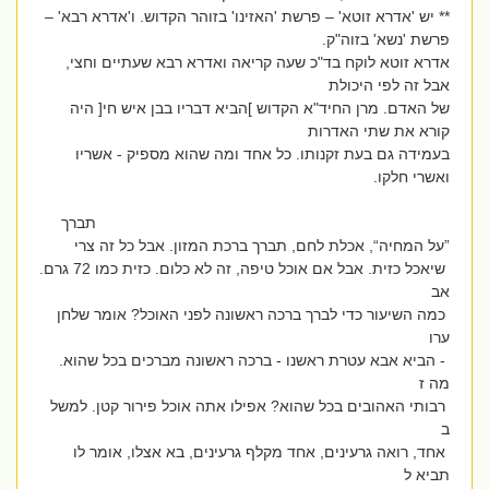
** יש 'אדרא זוטא' – פרשת 'האזינו' בזוהר הקדוש. ו'אדרא רבא' –
פרשת 'נשא' בזוה"ק.
אדרא זוטא לוקח בד"כ שעה קריאה ואדרא רבא שעתיים וחצי,
אבל זה לפי היכולת
של האדם. מרן החיד"א הקדוש ]הביא דבריו בבן איש חי[ היה
קורא את שתי האדרות
בעמידה גם בעת זקנותו. כל אחד ומה שהוא מספיק - אשריו
ואשרי חלקו.
תברך
”על המחיה“, אכלת לחם, תברך ברכת המזון. אבל כל זה צרי
שיאכל כזית. אבל אם אוכל טיפה, זה לא כלום. כזית כמו 72 גרם.
אב
כמה השיעור כדי לברך ברכה ראשונה לפני האוכל? אומר שלחן
ערו
- הביא אבא עטרת ראשנו - ברכה ראשונה מברכים בכל שהוא.
מה ז
רבותי האהובים בכל שהוא? אפילו אתה אוכל פירור קטן. למשל
ב
אחד, רואה גרעינים, אחד מקלף גרעינים, בא אצלו, אומר לו
תביא ל