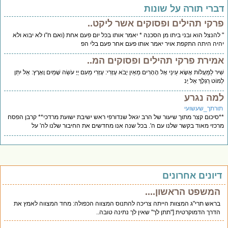
ברי תורה על שונות
רקי תהילים ופסוקים אשר ליקט..
להנצל הוא ובני ביתו מן הסכנה * יאמר אותו בכל יום פעם אחת (ואם ח"ו לא יבוא ולא
יה היתה התקפת אויר יאמר אותו פעם אחר פעם בלי הפ
מירת פרקי תהילים ופסוקים המ..
יר לַמַּעֲלוֹת אֶשָּׂא עֵינַי אֶל הֶהָרִים מֵאַיִן יָבֹא עֶזְרִי: עֶזְרִי מֵעִם יְיָ עֹשֵׂה שָׁמַיִם וָאָרֶץ: אַל יִתֵּן
ּוֹט רַגְלֶךָ אַל יָנ
מה נגרע
ורתך_שעשועי
סיכום קצר מתוך שיעור של הרב יגאל שנדורפי ראש ישיבת ישועת מרדכי** קרבן הפסח
כזי מאוד בקשר שלנו עם ה'. בכל שנה אנו מחדשים את החיבור שלנו לה' על
יונים אחרונים
המשפט הראשון....
בראש תרי"ג המצוות הייתה צריכה להתנוס המצווה הכפולה: מחד המצווה לאמץ את
הדרך הדמוקרטית ["תתן לך" שאין לך נתינה טובה..