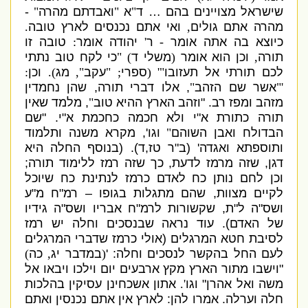
שישראל מצויינים בהם …
ד
"
א
"
ואבדתם מהרה
"
-
מהרה אתם גולים
,
ואי אתם נכנסים לארץ טובה
.
כיוצא בה אתה אומר
-
ר
'
יהודה אומר
:
טובה זו
תורה
,
וכן הוא אומר
(
משלי ד
) "
כי לקח טוב נתתי
לכם תורתי אל תעזובו
"' (
ספרי
; "
עקב
",
מג
).
וכן
:
'"
אשר שם הזהב
"
,
אלו דברי תורה
,
שהן נחמדין
מזהב ומפז רב
. "
וזהב הארץ ההיא טוב
"
,
מלמד שאין
תורה כתורת א
"
י ולא חכמה כחכמת א
"
י
. "
שם
הבדולח ואבן השוהם
"
וגו
',
מקרא משנה ותלמוד
ותוספתא ואגדה
' (
ב
"
ר טז
,
ד
). (
בנוסף החלה היא
דגן
,
שזה מרמז לדעת
,
כך שזה רמז ללימוד תורה
;
וכן לחם נותן כח לאדם כרמז לנתינת כח שיוכל
לקיים מצוות
,
שהם מתגלות בגופו – רמ
"
ח מ
"
ע
ושס
"
ה ל
"
ת
,
שקשורות לרמ
"
ח אבריו ושס
"
ה גידיו
של האדם
).
עוד נראה שבנסכים וחלה יש רמז
לסיבת חטא המרגלים
(
אולי כרמז שדברי המרגלים
לעם החל בהקשר לנסכים וחלה
: '
(
במדבר יג
,
כה
)
"
וישבו מתור הארץ מקץ ארבעים יום וילכו ויבאו אל
משה ואל אהרן
"
וגו
'.
אתון אשכחינן עסיקין בהלכות
חלה וערלה
.
אמרו להן
:
לארץ אין אתם נכנסין ואתם