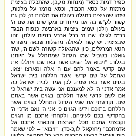
ספיר דמות כסא
"' (
מנחות מג
,
ב
).
שהתכלת בציצית
מרמזת על כסא הכבוד
,
וכסא מרמז על מלכות
,
שזהו שהציצית כמגלה בעולם את מלכות ה
';
לכן גם
קשור לק
"
ש בה אנו מייחדים ומקדשים את שם ה
'
בעולם
(
ולכן שמים ציציות בארבעת כנפות הבגד
כרמז לגילוי שם ה
'
בכל ארבע כנפות עולם
).
זהו
שבציצית יש קשר לגאולה מהגלות שבאה משורש
חטא המרגלים
,
כיון שהגאולה קשורה לשם ה
',
שה
'
גואלנו בשביל שמו הגדול שמתחלל על היותנו
בגלות
: "
ויבוא אל הגוים אשר באו שם ויחללו את
שם קדשי באמר להם עם ה
'
אלה ומארצו יצאו
.
ואחמל על שם קדשי אשר חללוהו בית ישראל
בגוים אשר באו שמה
.
לכן אמר לבית ישראל כה
אמר אדנ
'
י ה
'
לא למענכם אני עשה בית ישראל כי
אם לשם קדשי אשר חללתם בגוים אשר באתם
שם
.
וקדשתי את שמי הגדול המחלל בגוים אשר
חללתם בתוכם וידעו הגוים כי אני ה
'
נאם
א
דנ
'
י ה
'
בהקדשי בכם לעיניהם
.
ולקחתי אתכם מן הגוים
וקבצתי אתכם מכל הארצות והבאתי אתכם אל
אדמתכם
" (
יחזקאל לו
,
כ
-
כד
). '
"
ויבוא
" –
לפי שאמר
בית ישראל בראש הפרשה קרא כל הפרשה בלשון