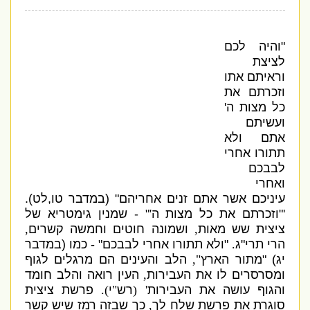
"
והיה לכם
לציצת
וראיתם אתו
וזכרתם את
כל מצות ה
'
ועשיתם
אתם ולא
תתורו אחרי
לבבכם
ואחרי
עיניכם אשר אתם זנים אחריהם
" (
במדבר טו
,
לט
).
'"
וזכרתם את כל מצות ה
'
" -
שמנין גימטריא של
ציצית שש מאות
,
ושמונה חוטים וחמשה קשרים
,
הרי תרי
"
ג
.
"
ולא תתורו אחרי לבבכם
" -
כמו
(
במדבר
יג
) "
מתור הארץ
",
הלב והעינים הם מרגלים לגוף
ומסרסרים לו את העבירות
,
העין רואה והלב חומד
והגוף עושה את העבירות
' (
רש
"
י
).
פרשת ציצית
סוגרת את פרשת שלח לך
,
כך שבזה רמז שיש קשר