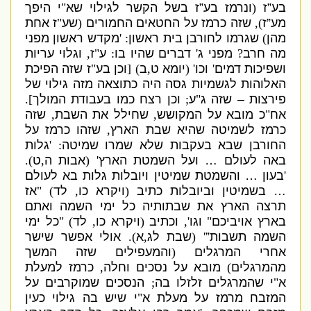
בע”ז
(
ונרמז בע”ז בשל הקשר לגילוי שא
"
י היפך
מע”ז
),
שזה כרמז על החטאים החמורים
(
שע
"
ז אחת
מהן
)
שגרמו לחורבן בית ראשון
: '
מקדש ראשון מפני
מה חרב
?
מפני ג
'
דברים שהיו בו
:
ע
"
ז
,
וגלוי עריות
ושפיכות דמים
'
וכו
' (
יומא ט
,
ב
) [
וכן בע
"
ז שזה הפיכת
האלוהות לגשמיות גסה היה כתוצאה מזה גילוי של
פירצות – שזה ג
"
ע
;
וכן רצח כמו בעבודת המולך
].
אח
"
כ מובא על המקושש
,
שחילל את השבת
,
שזה
כרמז לשמיטה שהיא שבת הארץ
,
שזהו כרמז על
החורבן שבא בעקבות שלא שמרו שמיטה
: '
גלות
באה לעולם …
ועל השמטת הארץ
' (
אבות ה
,
ט
).
'
בעון … והשמטת שמיטין ויובלות גלות בא לעולם
… בשמיטין וביובלות כתיב
(
ויקרא כו
,
לד
) "
אז
תרצה הארץ את שבתותיה כל ימי השמה ואתם
בארץ אויביכם
"
וגו
',
וכתיב
(
ויקרא כו
,
לד
) "
כל ימי
השמה תשבות”
' (
שבת לג
,
א
).
אולי אפשר שישר
אחרי המרגלים
(
והמעפילים שזה המשך
מהמרגלים
)
מובא על נסכים וחלה
,
כרמז למעלת
א
"
י שהמרגלים זלזלו בה
;
הנסכים שמוקרבים על
המזבח מרמז על מעלת א
"
י שיש בה גילוי כעין