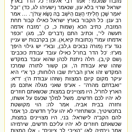
מזבח שמכפר
: '
אמר רבי אלעזר
:
כל הדר בארץ
ישראל שרוי בלא עון
,
שנאמר
(
ישעיהו לג
,
כד
) "
וּבַל
יֹאמַר שָׁכֵן חָלִיתִי הָעָם הַיֹּשֵׁב בָּהּ נְשֻׂא עָו?ֹן
". …
אמר
רב ענן
:
כל הקבור בארץ ישראל כאילו קבור תחת
המזבח
,
כתיב הכא
(
שמות כ
,
כ
) "
מזבח אדמה
תעשה לי
",
וכתיב התם
(
דברים לב
,
מג
) "
וכפר
אדמתו עמו”
' (
כתובות קיא
,
א
).
וכן בקרבנות יש עניין
נגד ע
"
ז
(
מורה נבוכים ג
,
לב
),
ובא”י יש גילוי היפך
מע”ז
: '
כל הדר בחו
"
ל כאילו עובד עבודת כוכבים
'
(
שם קי
,
ב
).
חלה ניתנת לכהן שהוא עובד במקדש
שזהו שיא עבודת ה
',
וכן קשור לתורה שמרכז
המקדש זהו ארון הברית שבו הלוחות
;
כך א”י היא
עיקר מקום קיום המצוות
(
שזהו עבודת ה
'): '
ד
"
א
:
"
ואבדתם מהרה
"
-
אע
"
פ שאני מגלה אתכם מן
הארץ לחו
"
ל
,
היו מצויינים במצות
;
שכשאתם חוזרים
לא יהיו לכם חדשים
.
משל למלך שכעס על אשתו
,
וחזרה בבית אביה
.
אמר לה
:
הוי מקושטת
בתכשיטיך
,
וכשתחזרי לא יהו עליך חדשים
.
כך אמר
להם הקב
"
ה לישראל
:
בני
,
היו מצויינים במצות
,
שכשאתם חוזרים לא יהיו עליכם חדשים
,
שירמיהו
אמר
(
ירמיה לא
) "
הציבי לך ציונים“
-
אלו המצות