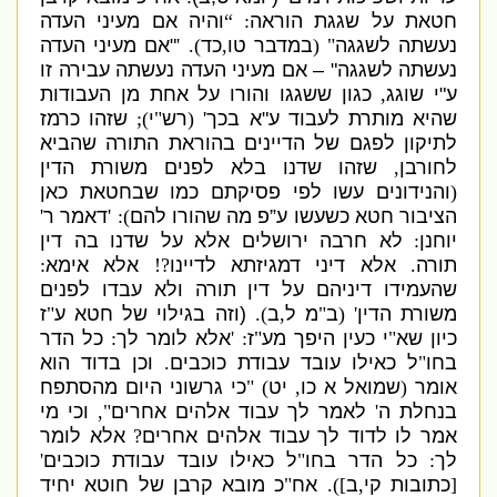
חטאת על שגגת הוראה
: “
והיה אם מעיני העדה
נעשתה לשגגה
" (
במדבר טו
,
כד
). '
"
אם מעיני העדה
נעשתה לשגגה
" –
אם מעיני העדה נעשתה עבירה זו
ע
"
י שוגג
,
כגון ששגגו והורו על אחת מן העבודות
שהיא מותרת לעבוד ע
"
א בכך
' (
רש
"
י
);
שזהו כרמז
לתיקון לפגם של הדיינים בהוראת התורה שהביא
לחורבן
,
שזהו שדנו בלא לפנים משורת הדין
(
והנידונים עשו לפי פסיקתם כמו שבחטאת כאן
הציבור חטא כשעשו ע”פ מה שהורו להם
): '
דאמר ר
'
יוחנן
:
לא חרבה ירושלים אלא על שדנו בה דין
תורה
.
אלא דיני דמגיזתא לדיינו
?!
אלא אימא
:
שהעמידו דיניהם על דין תורה ולא עבדו לפנים
משורת הדין
' (
ב
"
מ ל
,
ב
).
(
וזה בגילוי של חטא ע
"
ז
כיון שא
"
י כעין היפך מע
"
ז
: '
אלא לומר לך
:
כל הדר
בחו
"
ל כאילו עובד עבודת כוכבים
.
וכן בדוד הוא
אומר
(
שמואל א כו
,
יט
) "
כי גרשוני היום מהסתפח
בנחלת ה
'
לאמר לך עבוד אלהים אחרים
",
וכי מי
אמר לו לדוד לך עבוד אלהים אחרים
?
אלא לומר
לך
:
כל הדר בחו
"
ל כאילו עובד עבודת כוכבים
'
[
כתובות קי
,
ב
]).
אח
"
כ מובא קרבן של חוטא יחיד