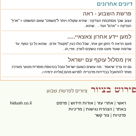
יונים אחרונים
פרשת השבוע - ראה
עצוב שכך מסתכמת הצדקה : שהיא שקולה ויותר ל"משפט" שאם המשפט = "ארץ"
הצדקה = "אדם" ועוד... . שהוא..
למען יידע אחרון צאצאיי.....
פעם הראה לי הזקן זקן אחר, שכל כולו כעין "פקעת" אדם . שהוא כל כך כפוף. עד
שדומה שעוד מעט ופניו נושקים לארץ. אזיי,הו..
אין מסלול עוקף עם ישראל
גם זה צריך שיאמר : מה עושים כשעם ישראל טובל בטינופת מוסרית מנוער מערכיו.
מותר להתאבל בבדידות מדברית. לפרוש מהם [אליהו ירמיה ו..
ראשי
|
אתרי עזר
|
אודות חידוש
|
פרסם
hidush.co.il
באתר
|
הצהרת נגישות
|
מדיניות
פרטיות
|
צור קשר