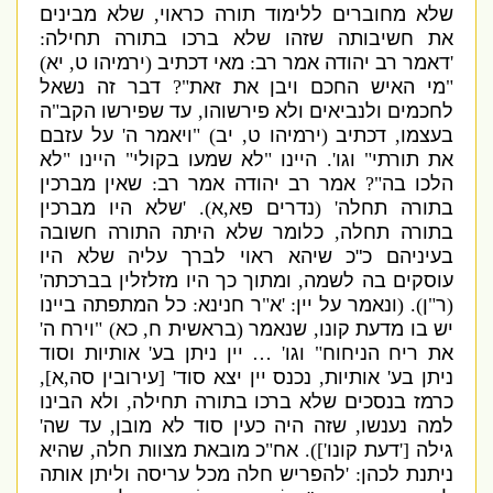
שלא מחוברים ללימוד תורה כראוי
,
שלא מבינים
את חשיבותה שזהו שלא ברכו בתורה תחילה
:
'
דאמר רב יהודה אמר רב
:
מאי דכתיב
(
ירמיהו ט
,
יא
)
"
מי האיש החכם ויבן את זאת
"?
דבר זה נשאל
לחכמים ולנביאים ולא פירשוהו
,
עד שפירשו הקב
"
ה
בעצמו
,
דכתיב
(
ירמיהו ט
,
יב
) "
ויאמר ה
'
על עזבם
את תורתי
"
וגו
'.
היינו
"
לא שמעו בקולי
"
היינו
"
לא
הלכו בה
"?
אמר רב יהודה אמר רב
:
שאין מברכין
בתורה תחלה
' (
נדרים פא
,
א
). '
שלא היו מברכין
בתורה תחלה
,
כלומר שלא היתה התורה חשובה
בעיניהם כ
"
כ שיהא ראוי לברך עליה שלא היו
עוסקים בה לשמה
,
ומתוך כך היו מזלזלין בברכתה
'
(
ר
"
ן
). (
ונאמר על יין
: '
א
"
ר חנינא
:
כל המתפתה ביינו
יש בו מדעת קונו
,
שנאמר
(
בראשית ח
,
כא
) "
וירח ה
'
את ריח הניחוח
"
וגו
'
…
יין ניתן בע
'
אותיות וסוד
ניתן בע
'
אותיות
,
נכנס יין יצא סוד
' [
עירובין סה
,
א
],
כרמז בנסכים שלא ברכו בתורה תחילה
,
ולא הבינו
למה נענשו
,
שזה היה כעין סוד לא מובן
,
עד שה
'
גילה
['
דעת קונו
']).
אח
"
כ מובאת
מצוות חלה
,
שהיא
ניתנת לכהן
: '
להפריש חלה מכל עריסה וליתן אותה