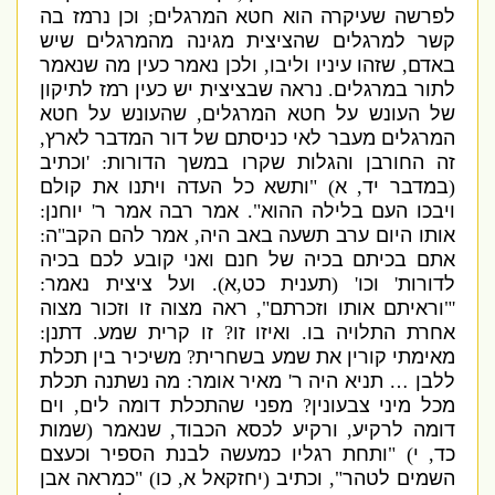
לפרשה שעיקרה הוא חטא המרגלים
;
וכן נרמז בה
קשר למרגלים שהציצית מגינה מהמרגלים שיש
באדם
,
שזהו עיניו וליבו
,
ולכן נאמר כעין מה שנאמר
לתור במרגלים
.
נראה שבציצית יש כעין רמז לתיקון
של העונש על חטא המרגלים
,
שהעונש על חטא
המרגלים מעבר לאי כניסתם של דור המדבר לארץ
,
זה החורבן והגלות שקרו במשך ה
דורות
: '
וכתיב
(
במדבר יד
,
א
)
"
ותשא כל העדה ויתנו את קולם
ויבכו העם בלילה ההוא
".
אמר רבה אמר ר
'
יוחנן
:
אותו היום ערב
תשעה באב היה
,
אמר להם הקב
"
ה
:
אתם בכיתם בכיה של חנם ואני קובע לכם בכיה
לדורות
'
וכו
' (
תענית כט
,
א
).
ועל ציצית נאמר
:
'"
וראיתם אותו וזכרתם
",
ראה מצוה זו וזכור מצוה
אחרת התלויה בו
.
ואיזו זו
?
זו קרית שמע
.
דתנן
:
מאימתי קורין את שמע בשחרית
?
משיכיר בין תכלת
ללבן … תניא היה ר
'
מאיר אומר
:
מה נשתנה תכלת
מכל מיני צבעונין
?
מפני שהתכלת דומה לים
,
וים
דומה לרקיע
,
ורקיע לכסא הכבוד
,
שנאמר
(
שמות
כד
,
י
) "
ותחת רגליו כמעשה לבנת הספיר וכעצם
השמים לטהר
",
וכתיב
(
יחזקאל א
,
כו
) "
כמראה אבן