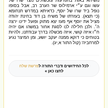
משיחא באות בהפרעות ומכשולים מצד שרו של
עשו וגם ע״י ארמילוס שר הערב רב
,
אבל בסופו
נופל ביד שרו של יוסף
,
כדאיתא במדרש תנחומא
(
כי תצא
).
בעזרתו של משיח בן דוד בחינת יהודה
מציל את יוסף אף מעז יצא מתוק ופועל ידינו ירצה
ה׳
.
ולכן חלילה לנו לסגת אחור במשהו אם יהיה
ח״ו איזה קושי
,
איזה מכשלה בדרך עבודתנו
,
ולהיות
בטוחים כי דוקא ממנה יעקב יושע
,
ומן המיצר נגיע
למרחביה
' (
קול התור א
,
יג
).
לכל החידושים ודברי התורה ל
פרשת שלח
לחצו כאן »