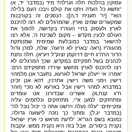
עסוקין בהלכות חלה וערלה
?
מיד
(
במדבר יד
,
א
)
"
ותשא כל העדה ויתנו את קולם ויבכו העם בלילה
הוא
"' [
יר
'
תענית ד
,
ה
]):
הנסכים זה בקורבנות
שמקשרים שמים וארץ
,
שהמרגלים לא רצו להיכנס
לארץ ולעסוק בחיי העוה
"
ז בקדושה
,
להפוך את
העולם לכעין מ
קדש – מקום לשכינת ה
',
אלא רצו
להישאר במדבר כמובלעת שמימית שמנותקת
מהעוה
"
ז
(
ראה
'
בארץ לא זרועה
',
שלח
,
למרן גדול
הדור הרה
"
ג חיים דרוקמן זצוק
"
ל זיע
"
א
).
חלה נתנת
לכהנים בשל תפקידם במקדש
,
שכך המרגלים לא
רצו להיכנס לארץ מחשש שירדו מתפקידם הרם
:
'
אמרו
:
אי ייעלון ישראל לארעא
,
נתעבר אנן מלמהוי
רישין וימני משה רישין אחרנין
,
דהא אנן זכינן
במדברא למהוי רישין אבל בארעא לא נזכי
' (
זוהר
ח
"
ג קנח
,
א
).
אשרינו שבדורנו אנו עומדים
ומתחזקים למען א
"
י
,
מתחזקים ונלחמים עליה
ומקיימים
: "
עלה נעלה וירשנו אתה כי יכול נוכל לה
"
(
במדבר יג
,
ל
);
ומתוך כך נזכה לישועה גדולה
,
כמובא בשם הגר
"
א
: '
לדעת מראש כי ארץ ישראל
נקנית ביסורים
.
אבל בזה היא נקנית ממש
.
עקבות