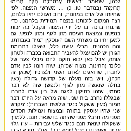
לכהן
,
שנאמר
"
רֵאשִׁית עֲרִסֹתֵכֶם חַלָּה תָּרִימוּ
תְרוּמָה
" (
במדבר טו
,
כ
)
…
משרשי המצוה
:
לפי
שחיותו של אדם במזונות
,
ורוב העולם יחיו בלחם
,
רצה המקום לזכותנו במצוה תמידית בלחמנו
,
כדי
שתנוח ברכה בו על ידי המצוה ונקבל בה זכות
בנפשנו ונמצאת העיסה מזון לגוף ומזון לנפש
.
גם
למען יחיו בו משרתי השם העוסקין תמיד בעבודתו
,
והם הכהנים
,
מבלי יגיעה כלל
,
שאילו בתרומת
הגורן יש להם עמל להעביר התבואה בכברה ולטחון
אותה
,
אבל כאן יבוא חוקם להם מבלי צער של
כלום
' (
החינוך
;
מצוה שפ
"
ה
),
שזה רומז לבין אדם
לחברו
,
שדואגים לאדם השני ולצרכיו
(
שכאן זה
הכהן
),
ויש בזה מעלה של קדושה גדולה
(
כעין
בחלה שנעשה מזון לגוף ולנפש
)
שזה לא דבר
סתמי
,
שזהו כתיקון לפגם של בין אדם לחברו
שבגללו נחרב בית שני
,
שזה מראה על היותו דבר
חמור
(
כעין ששקול כנגד שלושת העברות
): '
מקדש
שני שהיו עוסקין בתורה ובמצות וגמילות חסדים
מפני מה חרב
?
מפני שהיתה בו שנאת חנם
.
ללמדך
ששקולה שנאת חנם כנגד שלש עבירות – ע
"
ז גלוי
עריות ושפיכות דמים
' (
יומא ט
,
ב
).
אח
"
כ מובא קרבן