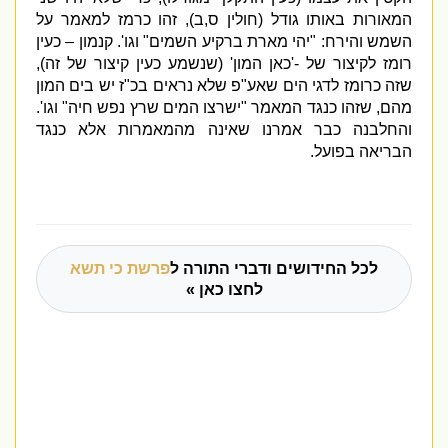
המאורות באותו גודל
(
חולין ס
,
ב
),
זהו כרמז למאמר על
השמש והירח
:
"
יהי מארת ברקיע השמים
"
וגו
'.
קנמון – כעין
רומז לקיצור של
-'
כאן המון
' (
שנשמע כעין קיצור של זה
),
שזה כרומז לדגי הים שאע
"
פ שלא נראים בכ
"
ז יש בים המון
מהם
,
שזהו כנגד המאמר
"
ישרצו המים שרץ נפש חיה
"
וגו
'.
והחלבנה כבר אמרנו שאינה מהמאמרות אלא כנגד
הבריאה בפועל
.
לכל החידושים ודברי התורה ל
פרשת כי תשא
לחצו כאן »