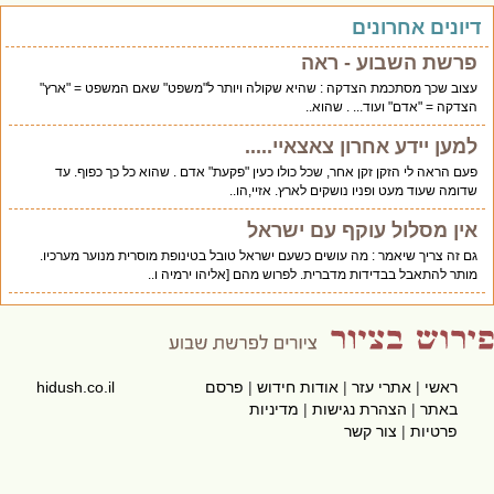
יונים אחרונים
פרשת השבוע - ראה
עצוב שכך מסתכמת הצדקה : שהיא שקולה ויותר ל"משפט" שאם המשפט = "ארץ"
הצדקה = "אדם" ועוד... . שהוא..
למען יידע אחרון צאצאיי.....
פעם הראה לי הזקן זקן אחר, שכל כולו כעין "פקעת" אדם . שהוא כל כך כפוף. עד
שדומה שעוד מעט ופניו נושקים לארץ. אזיי,הו..
אין מסלול עוקף עם ישראל
גם זה צריך שיאמר : מה עושים כשעם ישראל טובל בטינופת מוסרית מנוער מערכיו.
מותר להתאבל בבדידות מדברית. לפרוש מהם [אליהו ירמיה ו..
ראשי
|
אתרי עזר
|
אודות חידוש
|
פרסם
hidush.co.il
באתר
|
הצהרת נגישות
|
מדיניות
פרטיות
|
צור קשר