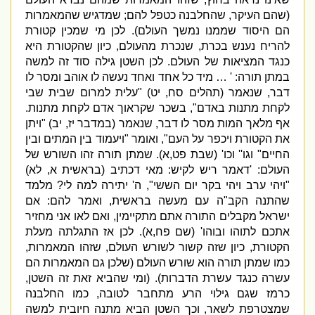
(
שהם העיקר
,
שהחלבנה כטפל להם
;
שמדגיש שהמאמרות
הם היסוד שממנו נמשך העולם
).
לכן מי שמכין קטורת
להריח נענש בכרת
,
שנכרת מהעולם
,
כיון שהקטורת היא
כנגד המציאות של העולם
.
לכן השטן גילה סוד זה למשה
במתן תורה
: ' …
מיד כל אחד ואחד נעשה לו אוהב ומסר לו
דבר
,
שנאמר
(
תהלים סח
,
יט
) "
עלית למרום שבית שבי
לקחת מתנות באדם
",
בשכר שקראוך אדם לקחת מתנות
.
אף מלאך המות מסר לו דבר
,
שנאמר
(
במדבר יז
,
יב
) "
ויתן
את הקטורת ויכפר על העם
",
ואומר
"
ויעמוד בין המתים ובין
החיים
"
וגו
''
וכו
' (
שבת פט
,
א
).
שמתן תורה זהו השורש של
העולם
: '
דאמר ריש לקיש
:
מאי דכתיב
(
בראשית א
,
לא
)
"
ויהי ערב ויהי בקר יום הששי
",
ה
'
יתירה למה לי
?
מלמד
שהתנה הקב
"
ה עם מעשה בראשית
,
ואמר להם
:
אם
ישראל מקבלים התורה אתם מתקיימין
,
ואם לאו אני מחזיר
אתכם לתוהו ובוהו
' (
שם פח
,
א
).
לכן אז התגלתה מעלת
הקטורת
,
כיון שזה קשור לשורש העולם
,
שזהו המאמרות
,
כמו שמתן תורה הוא שורש העולם
(
שלכן גם המאמרות הם
עשרה כנגד עשרת הדברות
). (
ומי שהביא זאת זה השטן
,
כרמז שגם גילוי הרע מתחבר לטובה
,
כמו החלבנה
שמצטרפת לשאר
,
וכך השטן הביא מתנה חיובית למשה