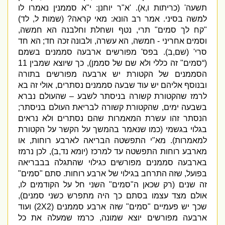
תשעה
' (
כריתות ו
,
א
). '
א
"
ר יוחנן
:
י
"
א סממנין נאמרו לו
למשה בסיני
.
אמר רב הונא
:
מאי קראה
?
(
שמות ל
,
לד
)
"
קח לך סמים
"
תרי
,
נטף ושחלת וחלבנה הא חמשה
,
וסמים אחריני
-
חמשה
,
הא עשרה
,
ולבונה זכה חד
;
הא חד
סרי
' (
שם
,
ב
).
בפס
'
מפורשים ארבעה סממנים בשמם
(“
סמים
"
זה כללי ולא שם של סממן
),
כך שיוצא שמבין
11
הסממנים של הקטורת יש ארבעה מפורשים בתורה
ובנוסף אליהם יש עוד שבעה סממנים נסתרים
,
אולי זה בא
לרמז שהקטורת קשורה בניסתר לשבע – שהעולם נברא
בשבעה ימים
,
שהקטורת קשורה לבריאת העולם בניסתר
;
הנסתר זהו עשרת המאמרות שהם נסתרים ולא נראים
בגלוי בגשמי
(
כמו שנאמר בהמשך על הקשר על הקטורת
למאמרות
).
מא
"
י התפשטה הבריאה לארבע רוחות
,
או
מארבע רוחות התפשטה עד למרכז
(
יומא נד
,
ב
),
לכן נרמז
בארבעה סממנים מפורשים כגילוי שהתגלה בבבריאה
בפועל
,
שזה התרחב בגילוי של ארבע רוחות
.
סתם
"
סמים
"
זה שנים
(
רק שכאן ה
"
סמים
"
השני חל על הקודמים לו
,
אולם מצד עצמו בסתם כך היה מתפרש כשני סמנים
),
שכך יש פעמיים
"
סמים
"
שזה ארבע סממנים
(2X2)
ועוד
ארבעה מפורשים יוצא שמונה
,
כרמז שמעלה את כל