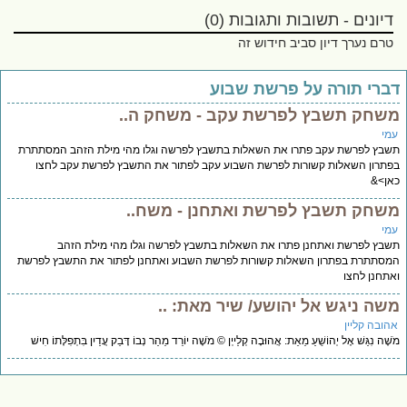
דיונים - תשובות ותגובות (0)
טרם נערך דיון סביב חידוש זה
ברי תורה על פרשת שבוע
שחק תשבץ לפרשת עקב - משחק ה..
מי
בץ לפרשת עקב פתרו את השאלות בתשבץ לפרשה וגלו מהי מילת הזהב המסתתרת
תרון השאלות קשורות לפרשת השבוע עקב לפתור את התשבץ לפרשת עקב לחצו
ן>&
שחק תשבץ לפרשת ואתחנן - משח..
מי
בץ לפרשת ואתחנן פתרו את השאלות בתשבץ לפרשה וגלו מהי מילת הזהב
סתתרת בפתרון השאלות קשורות לפרשת השבוע ואתחנן לפתור את התשבץ לפרשת
תחנן לחצו
שה ניגש אל יהושע/ שיר מאת: ..
הובה קליין
ֶׁה נִגַּשׁ אֶל יְהוֹשֻׁעַ מֵאֵת: אֲהוּבָה קְלַייְן © מֹשֶׁה יוֹרֵד מֵהַר נְבוֹ דָּבֵק עֲדַיִן בִּתְפִלָּתוֹ חִישׁ