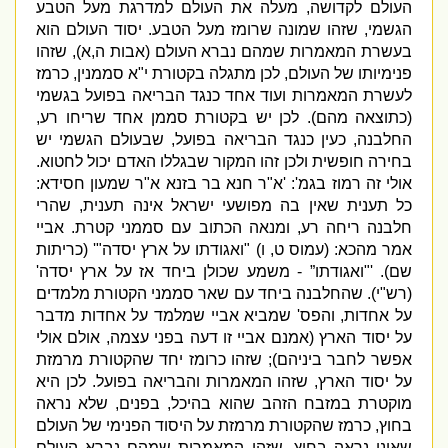
העולם לקדושה
,
מעלה את העולם למדרגת מעל הטבע
הגשמי
,
שזהו שמונה שרומז מעל הטבע
.
יסוד העולם הוא
בעשרת המאמרות שמהם נברא העולם
(
אבות ה
,
א
),
שזהו
פנימיותו של העולם
,
לכן מתגלה בקטורת י
"
א סממנין
,
כרמז
לעשרת המאמרות ועוד אחד כנגד הבריאה בפועל בגשמי
(
כתוצאה מהם
).
לכן יש בקטורת סממן אחד שריחו רע
,
החלבנה
,
כעין כנגד הבריאה בפועל
,
שבעולם הגשמי יש
בחירה חופשית ולכן זהו המקור שבגללו האדם יכול לחטוא
.
אולי זה רמוז בגמ
': '
א
"
ר חנא בר בזנא א
"
ר שמעון חסידא
:
כל תענית שאין בה מפושעי ישראל אינה תענית
,
שהרי
חלבנה ריחה ר
ע
,
ומנאה הכתוב עם סממני קטרת
.
אביי
אמר מהכא
:
(
עמוס ט
,
ו
) "
ואגודתו על ארץ יסדה
"' (
כריתות
שם
). '"
ואגודתו”
-
משמע שכולן ביחד אז על ארץ יסדה
'
(
רש
"
י
).
שהחלבנה ביחד עם שאר סממני הקטורת מלמדים
על אחדות
,
והפס
'
שמביא אביי שמלמד על אחדות מדבר
על יסוד הארץ
(
אמנם אביי זו דעה בפני עצמה
,
אולם אולי
אפשר לחבר ביניהם
);
שזהו כרומז יחד שהקטורת מרמזת
על יסוד הארץ
,
שזהו המאמרות והבריאה בפועל
.
לכן היא
מוקטרת במזבח הזהב שהוא בהיכל
,
בפנים
,
שלא נראה
בחוץ
,
כרמז שהקטורת מרמזת על היסוד הפנימי של העולם
שאינו נראה בחוץ
,
שזהו המאמרות שמהם נברא העולם