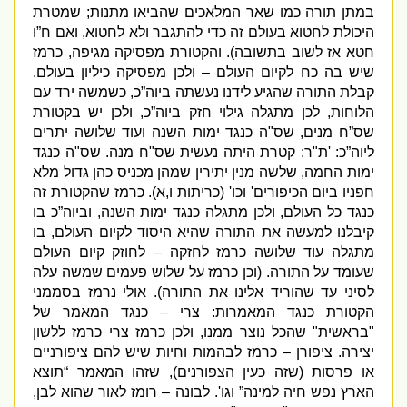
במתן תורה כמו שאר המלאכים שהביאו מתנות
;
שמטרת
היכולת לחטוא בעולם זה כדי להתגבר ולא לחטוא
,
ואם ח”ו
חטא אז לשוב בתשובה
).
והקטורת מפסיקה מגיפה
,
כרמז
שיש בה כח לקיום העולם – ולכן מפסיקה כיליון בעולם
.
קבלת התורה שהגיע לידנו נעשתה ביוה”כ
,
כשמשה ירד עם
הלוחות
,
לכן מתגלה גילוי חזק ביוה”כ
,
ולכן יש בקטורת
שס”ח מנים
,
שס
"
ה כנגד ימות השנה ועוד שלושה יתרים
ליוה”כ
: '
ת
"
ר
:
קטרת היתה נעשית שס
"
ח מנה
.
שס
"
ה כנגד
ימות החמה
,
שלשה מנין יתירין שמהן מכניס כהן גדול מלא
חפניו ביום הכיפורים
'
וכו
' (
כריתות ו
,
א
).
כרמז שהקטורת זה
כנגד כל העולם
,
ולכן מתגלה כנגד ימות השנה
,
וביוה”כ בו
קיבלנו למעשה את התורה שהיא היסוד לקיום העולם
,
בו
מתגלה עוד שלושה כרמז לחזקה – לחוזק קיום העולם
שעומד על התורה
. (
וכן כרמז על שלוש פעמים שמשה עלה
לסיני עד שהוריד אלינו את התורה
).
אולי נרמז בסממני
הקטורת כנגד המאמרות
:
צרי – כנגד המאמר של
"
בראשית
"
שהכל נוצר ממנו
,
ולכן כרמז צרי כרמז ללשון
יצירה
.
ציפורן – כרמז לבהמות וחיות שיש להם ציפורניים
או פרסות
(
שזה כעין הצפורנים
),
שזהו המאמר “תוצא
הארץ נפש חיה למינה” וגו
'.
לבונה – רומז לאור שהוא לבן
,