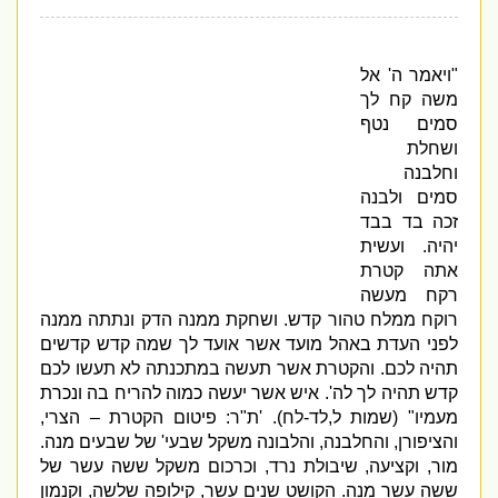
"
ויאמר ה
'
אל
משה קח לך
סמים נטף
ושחלת
וחלבנה
סמים ולבנה
זכה בד בבד
יהיה
.
ועשית
אתה קטרת
רקח מעשה
רוקח ממלח טהור קדש
.
ושחקת ממנה הדק ונתתה ממנה
לפני העדת באהל מועד אשר אועד לך שמה קדש קדשים
תהיה לכם
.
והקטרת אשר תעשה במתכנתה לא תעשו לכם
קדש תהיה לך לה
'.
איש אשר יעשה כמוה להריח בה ונכרת
מעמיו
" (
שמות ל
,
לד
-
לח
). '
ת
"
ר
:
פיטום הקטרת – הצרי
,
והציפורן
,
והחלבנה
,
והלבונה משקל שבעי
'
של שבעים מנה
.
מור
,
וקציעה
,
שיבולת נרד
,
וכרכום משקל ששה עשר של
ששה עשר מנה
.
הקושט שנים עשר
,
קילופה שלשה
,
וקנמון