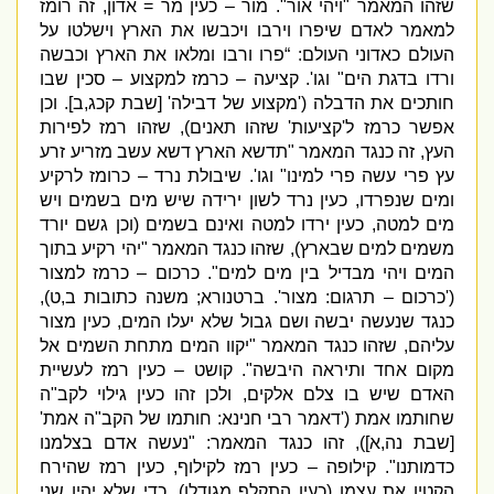
שזהו המאמר
"
ויהי אור
".
מור – כעין מר
=
אדון
,
זה רומז
למאמר לאדם שיפרו וירבו ויכבשו את הארץ וישלטו על
העולם כאדוני העולם
: “
פרו ורבו ומלאו את הארץ וכבשה
ורדו בדגת הים
"
וגו
'.
קציעה – כרמז למקצוע – סכין שבו
חותכים את הדבלה
('
מקצוע של דבילה
' [
שבת קכג
,
ב
].
וכן
אפשר כרמז ל
'
קציעות
'
שזהו תאנים
),
שזהו רמז לפירות
העץ
,
זה כנגד המאמר
"
תדשא הארץ דשא עשב מזריע זרע
עץ פרי עשה פרי למינו
"
וגו
'.
שיבולת נרד – כרומז לרקיע
ומים שנפרדו
,
כעין נרד לשון ירידה שיש מים בשמים ויש
מים למטה
,
כעין ירדו למטה ואינם בשמים
(
וכן גשם יורד
משמים למים שבארץ
),
שזהו כנגד המאמר
"
יהי רקיע בתוך
המים ויהי מבדיל בין מים למים
".
כרכום – כרמז למצור
('
כרכום –
תרגום
:
מצור
'.
ברטנורא
;
משנה כתובות ב
,
ט
),
כנגד שנעשה יבשה ושם גבול שלא יעלו המים
,
כעין מצור
עליהם
,
שזהו כנגד המאמר
"
יקוו המים מתחת השמים אל
מקום אחד ותיראה היבשה
".
קושט – כעין רמז לעשיית
האדם שיש בו צלם אלקים
,
ולכן זהו כעין גילוי לקב
"
ה
שחותמו אמת
('
דאמר רבי חנינא
:
חותמו של הקב
"
ה אמת
'
[
שבת נה
,
א
]),
זהו כנגד המאמר
:
"
נעשה אדם בצלמנו
כדמותנו
".
קילופה – כעין רמז לקילוף
,
כעין רמז שהירח
הקטין את עצמו
(
כעין התקלף מגודלו
),
כדי שלא יהיו שני