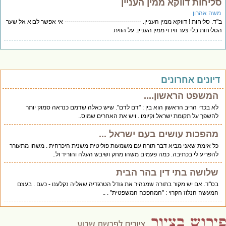
ליחות דווקא ממין העניין
שה אהרון
ד. סליחות ! דווקא ממין העניין. -------------------------------------- אי אפשר לבוא אל שער
ליחות בלי צער ווידוי ממין העניין. על הווית
יונים אחרונים
המשפט הראשון....
לא בכדי הריב הראשון הוא בין : "דם לדם". שיש כאלה שדמם כנראה סמוק יותר
להשפך על תקומת ישראל וקיומו . ויש את האחרים שמוס..
מהפכות עושים בעם ישראל ...
כל אימת שאני מביא דבר תורה עם משמעות פוליטית משנית היכרחית . משהו מתעורר
להפריע לי בכתיבה. כמה פעמים משהו מחק ושיבש העלה והוריד ול..
שלושה בתי דין בהר הבית
בס"ד. אם יש מקור בתורה שמנהיר את גודל הטרגדיה שאליה נקלענו - כעם . בעצם
המעשה הנלוז הקרוי : "המהפכה המשפטית" . ..