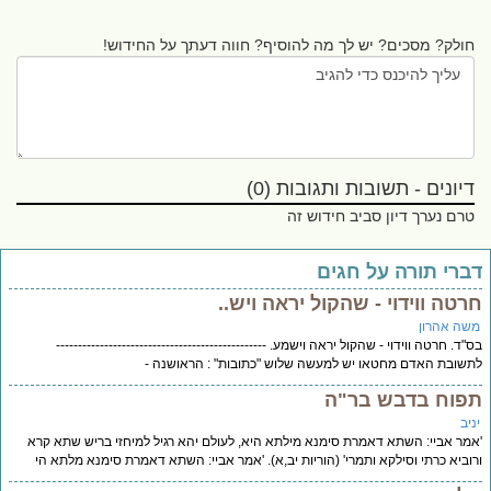
חולק? מסכים? יש לך מה להוסיף? חווה דעתך על החידוש!
דיונים - תשובות ותגובות (0)
טרם נערך דיון סביב חידוש זה
ברי תורה על חגים
רטה ווידוי - שהקול יראה ויש..
שה אהרון
"ד. חרטה ווידוי - שהקול יראה וישמע. ------------------------------------------------
שובת האדם מחטאו יש למעשה שלוש "כתובות" : הראושנה -
פוח בדבש בר"ה
יב
מר אביי: השתא דאמרת סימנא מילתא היא, לעולם יהא רגיל למיחזי בריש שתא קרא
וביא כרתי וסילקא ותמרי' (הוריות יב,א). 'אמר אביי: השתא דאמרת סימנא מלתא הי