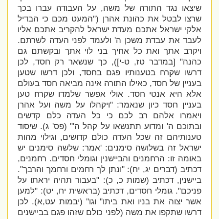
שיצאו נגד התורה של משה, על העבודה עברו בכך
שרצו לבטל את כהונת אהרן ("
המעט מכם כי הבדיל
אלקי ישראל אתכם מעדת ישראל להקריב אתכם אליו
לעבד את עבדת משכן ה' ולעמד לפני העדה לשרתם.
ויקרב אתך ואת כל אחיך בני לוי אתך ובקשתם גם
כהנה" [במדבר טז, ט-י]), כך שנשאר רק חסד, לכן
דרשו שקרח בטענותיו פגם בחסד, ולכן דרשו שטען
בעניין של חסד, כאילו התורה אינה מביאה חסד בעולם
אלא היא אנטי חסד. אולי אפשר שלמדו שקרח טען
בעניין חסד כיון שנאמר: "
ויקהלו על משה ועל אהרן
ויאמרו אלהם רב לכם כי כל העדה כלם קדשים
ובתוכם ה' ומדוע תתנשאו על קהל ה'" (פס' ג). שיסוד
טענותיהם זה שכל העדה כולם קדושים, וגילוי מהות
ישראל זה בשלושה סימנים: '
אמר: שלשה סימנים יש
באומה זו: הרחמנים והביישנין וגומלי חסדים. רחמנים,
דכתיב (דברים יג, יח): "ונתן לך רחמים ורחמך והרבך".
ביישנין, דכתיב (שמות כ, כ): "בעבור תהיה יראתו על
פניכם". גומלי חסדים, דכתיב (בראשית יח, יט): "למען
אשר יצוה את בניו ואת ביתו" וגו'' (יבמות עט,א). לכן
דרשו שתקפו את משה (לפני כולם שזהו פגם בביישנים