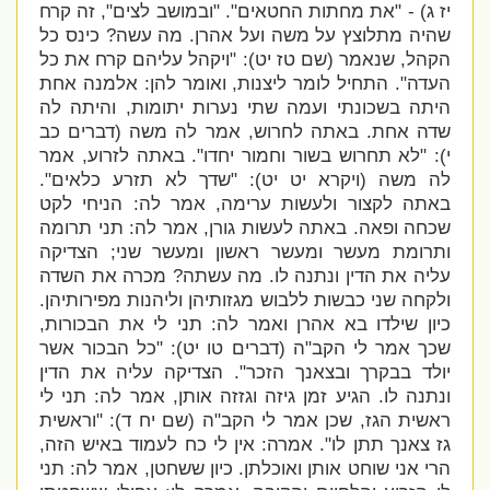
יז ג) - "את מחתות החטאים". "ובמושב לצים", זה קרח
שהיה מתלוצץ על משה ועל אהרן. מה עשה? כינס כל
הקהל, שנאמר (שם טז יט): "ויקהל עליהם קרח את כל
העדה". התחיל לומר ליצנות, ואומר להן: אלמנה אחת
היתה בשכונתי ועמה שתי נערות יתומות, והיתה לה
שדה
אחת. באתה לחרוש, אמר לה משה (דברים כב
י): "לא תחרוש בשור וחמור יחדו". באתה לזרוע, אמר
לה משה (ויקרא יט יט): "שדך לא תזרע כלאים".
באתה לקצור ולעשות ערימה, אמר לה: הניחי לקט
שכחה ופאה. באתה לעשות גורן, אמר לה: תני תרומה
ותרומת מעשר ומעשר ראשון ומעשר שני; הצדיקה
עליה את הדין ונתנה לו.
מה עשתה? מכרה את השדה
ולקחה שני כבשות ללבוש מגזותיהן וליהנות מפירותיהן.
כיון שילדו בא אהרן ואמר לה: תני לי את הבכורות,
שכך אמר לי הקב"ה (דברים טו יט): "כל הבכור אשר
יולד בבקרך ובצאנך הזכר". הצדיקה עליה את הדין
ונתנה לו. הגיע זמן גיזה וגזזה אותן, אמר לה: תני לי
ראשית הגז, שכן אמר לי הקב"ה (שם יח ד): "וראשית
גז צאנך תתן לו". אמרה: אין לי כח לעמוד באיש הזה,
הרי אני שוחט
אותן ואוכלתן. כיון ששחטן, אמר לה: תני