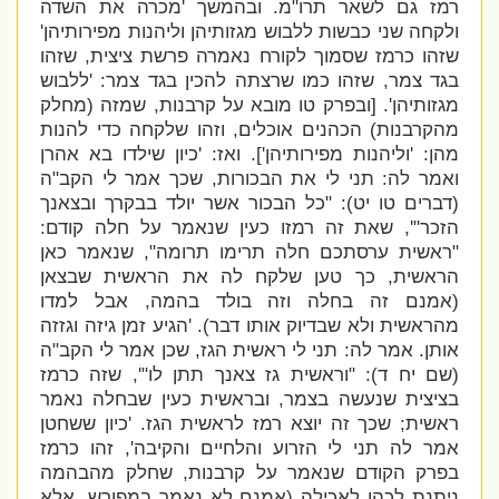
רמז גם לשאר תרו"מ. ובהמשך '
מכרה את השדה
ולקחה שני כבשות ללבוש מגזותיהן וליהנות מפירותיהן'
שזהו כרמז שסמוך לקורח נאמרה פרשת ציצית, שזהו
בגד צמר, שזהו כמו שרצתה להכין בגד צמר: '
ללבוש
מגזותיהן'. [ובפרק טו מובא על קרבנות, שמזה (מחלק
מהקרבנות) הכהנים אוכלים, וזהו שלקחה כדי להנות
מהן: '
וליהנות מפירותיהן']. ואז: '
כיון שילדו בא אהרן
ואמר לה: תני לי את הבכורות, שכך אמר לי הקב"ה
(דברים טו יט): "כל הבכור אשר יולד בבקרך ובצאנך
הזכר"', שאת זה רמזו כעין שנאמר על חלה קודם:
"
ראשית ערסתכם חלה תרימו תרומה", שנאמר כאן
הראשית, כך טען שלקח לה את הראשית שבצאן
(אמנם זה בחלה וזה בולד בהמה, אבל למדו
מהראשית ולא שבדיוק אותו דבר). '
הגיע זמן גיזה וגזזה
אותן. אמר לה: תני לי ראשית הגז, שכן אמר לי הקב"ה
(שם יח ד): "וראשית גז צאנך תתן לו"', שזה כרמז
בציצית שנעשה בצמר, ובראשית כעין שבחלה נאמר
ראשית; שכך זה יוצא רמז לראשית הגז. '
כיון ששחטן
אמר לה תני לי הזרוע והלחיים והקיבה', זהו כרמז
בפרק הקודם שנאמר על קרבנות, שחלק מהבהמה
ניתנת לכהן לאכילה (אמנם לא נאמר במפורש, אלא