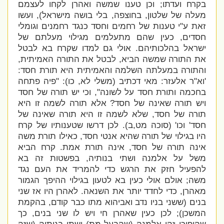
בקרח ועדתו; וכן טענו שמשה ואהרן לקחו לעצמם
מעלה של שלטון, בחוצפה, בלי בושה מישראל), ועשו
זאת ע"י טענות של רחמים וחסד כנגד רחמנים וגומלי
חסדים, כעין שהם מתעלמים מגילוי מעלתם של
ישראל בהלכותיהם. אולי גם למדו שקרח בא לבטל
את התורה שמשה הביא, לבטל את התורה האמיתית,
והתורה במעלתה השלמה והאמיתית היא תורת חסד:
'
וא"ר אלעזר: מאי דכתיב (משלי לא, כו): "פיה פתחה
בחכמה ותורת חסד על לשונה", וכי יש תורה של חסד
ויש תורה שאינה של חסד? אלא תורה לשמה זו היא
תורה של חסד, שלא לשמה זו היא תורה שאינה של
חסד' וכו' (סוכה מט,ב). לכן דרשו שטענותיו של קרח
היו בגילוי של תורה שהיא אנטי חסד, כאילו תורת משה
אינה תורה של חסד, אינה תורת אמת. קרח הביא
משל על אלמנה ושתי בנותיה, בפשטות זה בא
להפעיל חזק את הרגש כדי להמריד את העם נגד
משה; אולם אולי כעין בא לטעון בגילוי ההיפך הגמור
מאהרן, כדי לחדד יותר את השנאה. לאהרן היו אז שני
בנים (ששני בניו נדב ואביהוא מתו כבר קודם, בהקמת
המשכן); לכן כעין שאהרן חי ויש לו שני בנים, כך