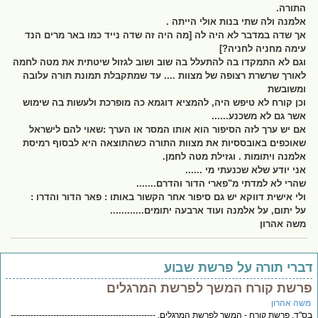
התורה.
אלמנה ולה שתי בנות אולי הייתה .
אך שדה במדבר לא היה לה [מה היה זה שדה נייד כמו באר מרים הנד
עימה מחניה לחניה?]
וגם לא התמקדו בה להתעלל בה שוב ושוב לגזול שיטתית את מטה לחמה
לאורך שרשרת רצופה של מצוות .... עד שמתקבלת תמונת תורה עלובה
ומשובשת
וכן קורח לא טיפש היה, להמציא דוגמא כה מופרכת ולעשות בה שימוש
אשר גם לא משכנע......
אם יש ערך לזה הסיפור הוא אותו המסר או הערך :שאוי להם לישראל
שאוכפים באובססיות את מצוות התורה כשהתוצאה היא לבסוף רמיסת
אלמנה ויתומות . וגזילת מטה לחמן.
אני יודע שלא שכנעתי מי ......
שהרי לא למדתי מ"פארי הדור והדרם.......
ולי אישית דווקא יש גם סיפור אחר הקשור באותו : פאר הדור והדרו :
על יתום, על אלמנה ועוד ארבעה יתומים............
משה אהרון
ברי תורה על פרשת שבוע
רשת קורח המשך לפרשת המרגלים
שה אהרון
"ד. פרשת קורח - המשך לפרשת המרגלים. ---------------------------------------------------