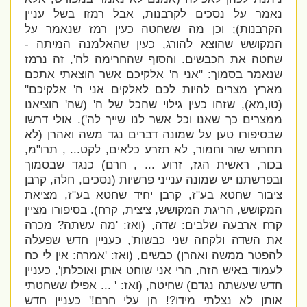
נאמר על נסכים לקרבנות, אבל רמזו בשל עניין
הקרבנות); וכן מה ששחטה כעין רמז שנאמר על
המקושש שהוצא להורג, כעין שהאלמנה המיתה -
שחטה את הכבשים. והסוף שהחרימה לה', זה נרמז
שנאמר בסמוך: "
אני ה' אלקיכם אשר הוצאתי אתכם
מארץ מצרים להיות לכם לאלקים אני ה' אלקיכם"
(טו,מא), שזהו כעין גילוי שהכל של ה' (שה' הוציאנו
ממצרים כך שאנו וכל אשר לנו שייך לה'). אולי דרשו
שבסיפורו טען על שמונה דברים נגד משה ואהרן (לא
תחרוש שור וחמור, לא תזרע כלאים, לקט... , תרו"מ,
בכור, ראשית הגז, זרוע ... , חרם) כנגד שבסמוך
ובפרשתנו יש שמונה ענייני פרשיות (נסכים, חלה, קרבן
ציבור שחטא בע"ז, קרבן יחיד שחטא בע"ז, מציאת
המקושש, הריגת המקושש, ציצית, קרח). בסיפורו מציין
קרח ארבעה שלבים: שדה, (ואז: '
מה עשתה?
מכרה
את השדה ולקחה שני כבשות
', כעניין חדש שפעלה
להפטר ממשה ואהרן)
כבשים, (ואז: '
אמרה: אין לי כח
לעמוד באיש הזה, הרי אני שוחט
אותן ואוכלתן', כעניין
חדש שעשתה נגדם)
שחיטה, (ואז: ' ...
אפילו ששחטתי
אותן לא נצלתי מידו?! הן עלי חרם!' כעניין חדש