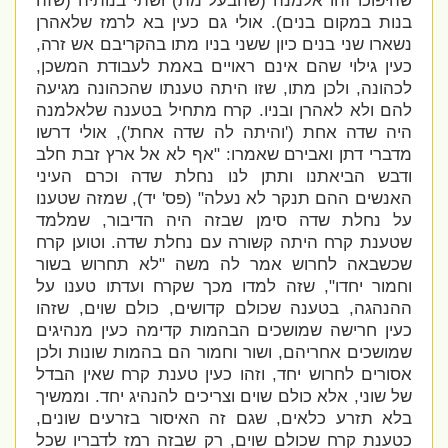
שהיפוכו זהו אלמנה (שהבעל מת) ושתי בנותיה (שזה
בנות במקום בנים). אולי גם כעין בא לרמז שלאהרן
נשארו שני בנים כיון ששני בניו מתו בהקריבם אש זרה,
כעין גילוי שהם אינם ראויים באמת לעבודת המשכן,
לכהונה, ולכן מתו, שזו היתה טענתו שהכהונה מגיעה
להם ולא לאהרן ובניו. קרח מתחיל בטענה שלאלמנה
היה שדה אחת ('
והיתה לה שדה אחת'), אולי דרשו
מדברי דתן ואבירם שאמרו: "
אף לא אל ארץ זבת חלב
ודבש הביאתנו ותתן לנו נחלת שדה וכרם העיני
האנשים ההם תנקר לא נעלה" (פס' יד), שמזה שטענו
על נחלת שדה סימן שבזה היה הדיבור, שמלמד
שטענת קרח היתה קשורה עם נחלת שדה. וטוען קרח
שכשבאה לחרוש אמר לה משה "
לא תחרוש בשור
וחמור יחדו", שזה למדו מכך שקרח ועדתו טענו על
ההנהגה, בטענה שכולם קדושים, כולם שוים, שזהו
כעין חרישה שמושכים הבהמות קדימה כעין מנהיגים
שמושכים אחריהם, ושור וחמור הם בהמות שונות ולכן
אסורים לחרוש יחד, וזהו כעין טענת קרח שאין הבדל
של שוני, אלא כולם שוים וצריכים להנהיג יחד. וממשיך
בלא תזרע כלאים, שגם זה האיסור בזרעים שונים,
כטענת קרח שכולם שוים, רק שבזה רמז לדבריו שכל