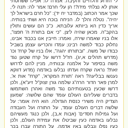
לי הזרוע והלחיים והקיבה. אמרה לו: אפילו ששחטתי
אותן לא נצלתי מידו?! הן עלי חרם! אמר לה: תנה לי,
שכך אמר הכתוב (במדבר יח יד): "כל חרם בישראל לך
יהיה". נטלה והלך לו. הניחה בוכה היא ושתי בנותיה.
אריך כדין הא ביזתא עלובתא. כ"כ הם עושים ותולין
בהקב"ה. מכאן שהיה ליצן. "
כי אם בתורת ה' חפצו",
אלו בניו שאמרו שירה, ואמרו: חייבין אנו בכבוד אבינו,
נחלוק כבוד למשה רבינו; עמדו והכריעו עצמן בשביל
כבודו של משה. "ובתורתו יהגה", אלו בניו של קרח' וכו'
(מדרש תהלים א,יג). חז"ל דרשו על קרח שטען נגד
משה בסיפור על אלמנה ובנותיה, מניין להם לדרוש
זאת? נראה שקרח ועדתו נבלעו באדמה (מדוע דווקא
נענשו בבליעה? ראה 'תורת המקרא', "קרח" אות א',
למרן פאר הדור הרה"ג שלמה גורן זצוק"ל זיע"א), ולכן
דרשו שכעין בטענותיהם נגד משה ואהרן השתמשו
בדברים שעליהם העולם עומד שהם שלושה: '
שמעון
הצדיק היה משירי כנסת הגדולה. הוא היה אומר: על
שלשה דברים העולם עומד, על התורה ועל העבודה
ועל גמילות חסדים' (אבות א,ב), ולכן כנגד מעשיהם
נבלעו באדמה כעין שביטלו את עמידת העולם, ולכן
כעין נפלו ונבלעו באין אדמה. על התורה עברו בכך