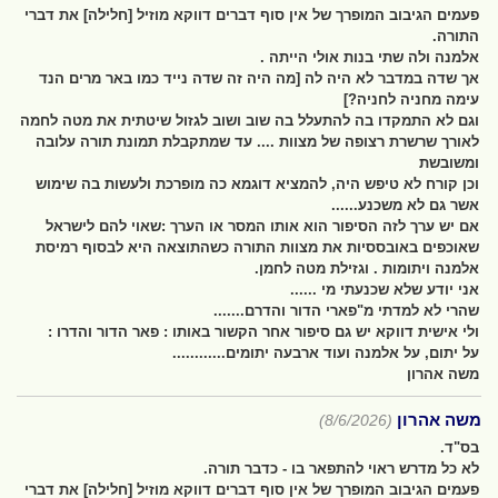
פעמים הגיבוב המופרך של אין סוף דברים דווקא מוזיל [חלילה] את דברי
התורה.
אלמנה ולה שתי בנות אולי הייתה .
אך שדה במדבר לא היה לה [מה היה זה שדה נייד כמו באר מרים הנד
עימה מחניה לחניה?]
וגם לא התמקדו בה להתעלל בה שוב ושוב לגזול שיטתית את מטה לחמה
לאורך שרשרת רצופה של מצוות .... עד שמתקבלת תמונת תורה עלובה
ומשובשת
וכן קורח לא טיפש היה, להמציא דוגמא כה מופרכת ולעשות בה שימוש
אשר גם לא משכנע......
אם יש ערך לזה הסיפור הוא אותו המסר או הערך :שאוי להם לישראל
שאוכפים באובססיות את מצוות התורה כשהתוצאה היא לבסוף רמיסת
אלמנה ויתומות . וגזילת מטה לחמן.
אני יודע שלא שכנעתי מי ......
שהרי לא למדתי מ"פארי הדור והדרם.......
ולי אישית דווקא יש גם סיפור אחר הקשור באותו : פאר הדור והדרו :
על יתום, על אלמנה ועוד ארבעה יתומים............
משה אהרון
משה אהרון
(8/6/2026)
בס"ד.
לא כל מדרש ראוי להתפאר בו - כדבר תורה.
פעמים הגיבוב המופרך של אין סוף דברים דווקא מוזיל [חלילה] את דברי