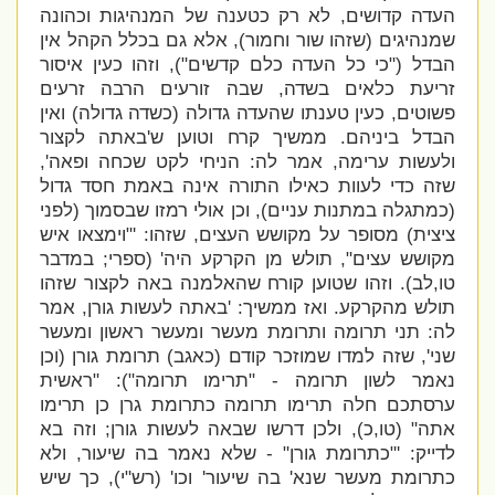
העדה קדושים, לא רק כטענה של המנהיגות וכהונה
שמנהיגים (שזהו שור וחמור), אלא גם בכלל הקהל אין
הבדל ("
כי כל העדה כלם קדשים"
), וזהו כעין איסור
זריעת כלאים בשדה, שבה זורעים הרבה זרעים
פשוטים, כעין טענתו שהעדה גדולה (כשדה גדולה) ואין
הבדל ביניהם. ממשיך קרח וטוען ש'
באתה לקצור
ולעשות ערימה, אמר לה: הניחי לקט שכחה ופאה',
שזה כדי לעוות כאילו התורה אינה באמת חסד גדול
(כמתגלה במתנות עניים), וכן אולי רמזו שבסמוך (לפני
ציצית) מסופר על מקושש העצים, שזהו: '"
וימצאו איש
מקושש עצים", תולש מן הקרקע היה' (ספרי; במדבר
טו,לב). וזהו שטוען קורח שהאלמנה באה לקצור שזהו
תולש מהקרקע. ואז ממשיך: '
באתה לעשות גורן, אמר
לה: תני תרומה ותרומת מעשר ומעשר ראשון ומעשר
שני', שזה למדו שמוזכר קודם (כאגב) תרומת גורן (וכן
נאמר לשון תרומה - "תרימו תרומה"): "
ראשית
ערסתכם חלה תרימו תרומה כתרומת גרן כן תרימו
אתה" (טו,כ), ולכן דרשו שבאה לעשות גורן; וזה בא
לדייק: '
"כתרומת גורן" - שלא נאמר בה שיעור, ולא
כתרומת מעשר שנא' בה שיעור' וכו' (רש"י), כך שיש