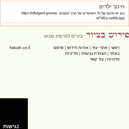
חינוך ילדים
כאן יש סיכום של כל השיעורים של הרב יעקובזון https://effulgent-gnome-
d79f1e.netlify.app/
ראשי
|
אתרי עזר
|
אודות חידוש
|
פרסם
hidush.co.il
באתר
|
הצהרת נגישות
|
מדיניות
פרטיות
|
צור קשר
נגישות