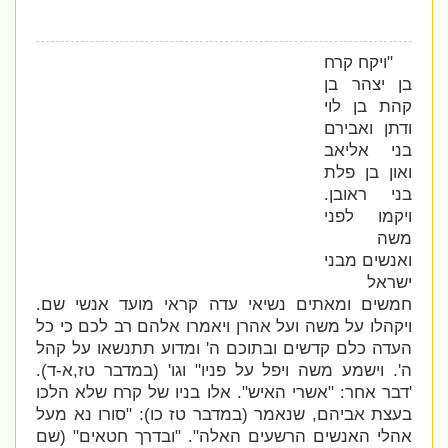
"ויקח קרח
בן יצהר בן
קהת בן לוי
ודתן ואבירם
בני אליאב
ואון בן פלת
בני ראובן.
ויקמו לפני
משה
ואנשים מבני
ישראל
חמשים ומאתים נשיאי עדה קראי מועד אנשי שם.
ויקהלו על משה ועל אהרן ויאמרו אלהם רב לכם כי כל
העדה כלם קדשים ובתוכם ה' ומדוע תתנשאו על קהל
ה'.
וישמע משה ויפל על פניו" וגו' (במדבר טז,א-ד).
'דבר אחר: "אשרי האיש". אלו בניו של קרח שלא הלכו
בעצת אביהם, שנאמר (במדבר טז כו): "סורו נא מעל
אהלי האנשים הרשעים האלה". "ובדרך חטאים" (שם