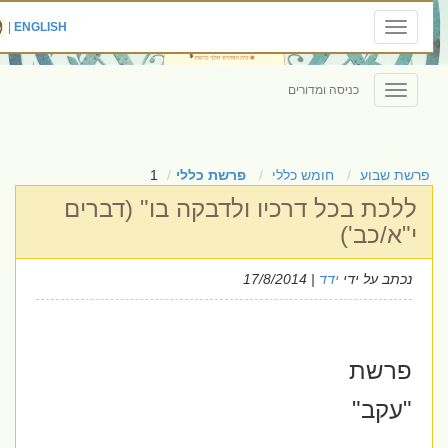
|
ENGLISH
Toggle
navigation
כניסה ומדורים
Toggle
navigation
פרשת שבוע
חומש כללי
פרשת כללי
1
ללכת בכל דרכיו ולדבקה בו" (דברים
י"א/כב')
נכתב על ידי
ידד
| 17/8/2014
פרשת
"עקב"