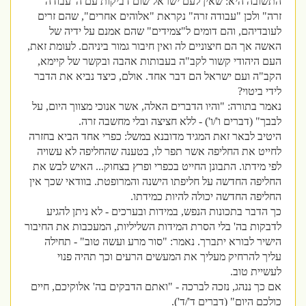
התשובה היא: שאין לעם ישראל שום דביקות עם ה"עבודה
זרה" ולכן "עבודה זרה" נקראת "אלוהים אחרים", שהם זרים
לעובדיהם, והם דומים ל"צמידים" שהם אמנם על ידיה של
האשה אך הם חיצוניים לה ואין חיבור גמור ביניהם. לעומת זאת,
העם היהודי קשור לקב"ה בעבותות אהבה ובקשר של קיימא,
הקב"ה ועם ישראל הם דבר אחד. אולם, כיצד נביא את הדבר
לידי ביטוי?
נאמר בתורה: "והיו הדברים האלה, אשר אנוכי מצווך היום, על
לבבך" (דברים ו'/ו') - ללא חציצה ובלי מחשבה זרה.
היטיב לבאר זאת המגיד מדובנא במשל: כפרי אחד הביא בחזרה
לחייט את החליפה אשר תפר לו, בטענה שהחליפה לא עשויה
לפי מידתו. התבונן החייט בכפרי ופרץ בצחוק... האיש לבש את
החליפה החדשה על חליפתו הישנה והמרופטת. בוודאי שכך אין
החליפה החדשה יכולה להיות כמידתו.
כך הדבר בתכונות הנפש, במידות ובערכים - לא ניתן להגיע
לדבקות בה' בלי הסרת המידות השליליות, המעכבות את החיבור
הישיר לבורא יתברך. נאמר: "סור מרע ועשה טוב" - תחילה
עליך להרחיק מעליך את המעשים הרעים וכך תהיה פנוי
לעשיית טוב.
אם כך ננהג, נזכה לברכה - "ואתם הדבקים בה' אלוקיכם, חיים
כולכם היום" (דברים ד'/ד').