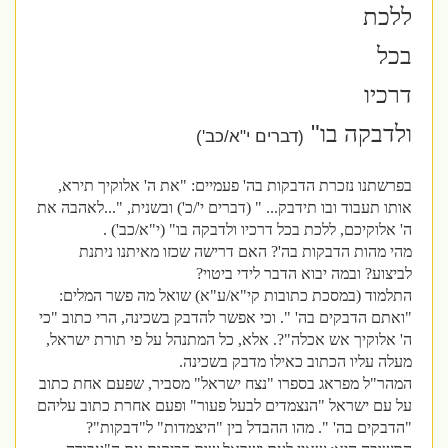
ללכת
בכל
דרכיו
"
ולדבקה בו
(דברים י"א/כב')
בפרשתנו נזכרת הדבקות בה' פעמיים: "את ה' אלוקיך תירא,
אותו תעבוד ובו תידבק... " (דברים י'/כ') ובשנית, "...לאהבה את
ה' אלוקיכם, ללכת בכל דרכיו ולדבקה בו" (י"א/כב') .
מהי מהות הדבקות בה'? האם דרישה שכזו מאיתנו ניתנת
לביצוע? ובמה יבוא הדבר לידי ביטוי?
התלמוד (במסכת כתובות קי"א/ע"א) שואל מה פשר המלים:
"ואתם הדבקים בה' ". וכי אפשר להדבק בשכינה, הרי כתוב "כי
ה' אלוקיך אש אכלה"?. אלא, כל המתנהל על פי תורת ישראל,
מעלה עליו הכתוב כאילו מדבק בשכינה.
המהר"ל מפראג בספרו "נצח ישראל" מסביר, שפעם אחת כתוב
על עם ישראל "הנצמדים לבעל פעור" ופעם אחרת כתוב עליהם
"הדבקים בה' ". מהו ההבדל בין "היצמדות" ל"דבקות"?