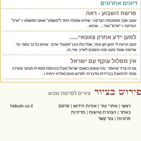
יונים אחרונים
פרשת השבוע - ראה
עצוב שכך מסתכמת הצדקה : שהיא שקולה ויותר ל"משפט" שאם המשפט = "ארץ"
הצדקה = "אדם" ועוד... . שהוא..
למען יידע אחרון צאצאיי.....
פעם הראה לי הזקן זקן אחר, שכל כולו כעין "פקעת" אדם . שהוא כל כך כפוף. עד
שדומה שעוד מעט ופניו נושקים לארץ. אזיי,הו..
אין מסלול עוקף עם ישראל
גם זה צריך שיאמר : מה עושים כשעם ישראל טובל בטינופת מוסרית מנוער מערכיו.
מותר להתאבל בבדידות מדברית. לפרוש מהם [אליהו ירמיה ו..
ראשי
|
אתרי עזר
|
אודות חידוש
|
פרסם
hidush.co.il
באתר
|
הצהרת נגישות
|
מדיניות
פרטיות
|
צור קשר