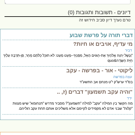
דיונים - תשובות ותגובות (0)
טרם נערך דיון סביב חידוש זה
ברי תורה על פרשת שבוע
י עדיף, אויבים או חיות?
ביר
נָשַׁל יְהוָה אֱלֹהֶיךָ אֶת-הַגּוֹיִם הָאֵל, מִפָּנֶיךָ--מְעַט מְעָט: לֹא תוּכַל כַּלֹּתָם מַהֵר, פֶּן-תִּרְבֶּה עָלֶיךָ
ַּת הַשָּׂדֶה&quo
יקוטי - אור - בפרשה - עקב
צה בפרשה
"ד ערש"ק י"ט מנחם אב התשע"ד
והיה עקב תשמעון" דברים (ז, ..
דד
 הקשר בין המילה "עקב" למילה "תשמעון"? מסביר מדרש "תנחומא" שיש מצוות
לות" שבני אדם לא מקפידים לקיימם אלא משליכים אותם תחת עקב רגליהם.