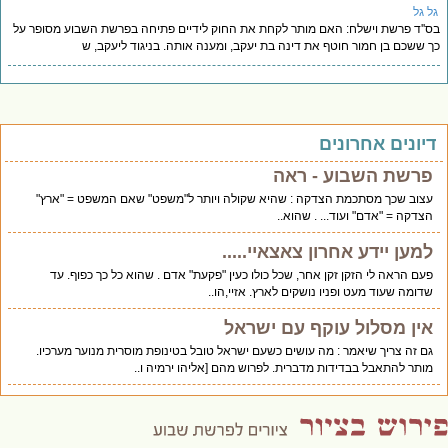
ל גל
''ד פרשת וישלח: האם מותר לקחת את החוק לידיים פתיחה בפרשת השבוע מסופר על
 ששכם בן חמור חוטף את דינה בת יעקב, ומענה אותה. בניגוד ליעקב, ש
יונים אחרונים
פרשת השבוע - ראה
עצוב שכך מסתכמת הצדקה : שהיא שקולה ויותר ל"משפט" שאם המשפט = "ארץ"
הצדקה = "אדם" ועוד... . שהוא..
למען יידע אחרון צאצאיי.....
פעם הראה לי הזקן זקן אחר, שכל כולו כעין "פקעת" אדם . שהוא כל כך כפוף. עד
שדומה שעוד מעט ופניו נושקים לארץ. אזיי,הו..
אין מסלול עוקף עם ישראל
גם זה צריך שיאמר : מה עושים כשעם ישראל טובל בטינופת מוסרית מנוער מערכיו.
מותר להתאבל בבדידות מדברית. לפרוש מהם [אליהו ירמיה ו..