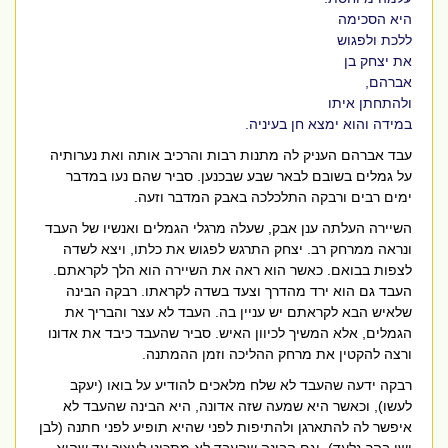
היא הסכימה
ללכת ולפגוש
את יצחק בן
אברהם,
ולהתחתן איתו
במידה והוא ימצא חן בעיניה.
עבד אברהם העניק לה מתנות רבות והרכיב אותה ואת נערותיה
על גמלים בשובם לבאר שבע שבכנען. סביר שהם נעו במדבר
ימים רבים ורבקה התלכלכה באבק המדבר וזעה.
השיירה העלתה ענן אבק, שעלה מרגלי הגמלים ואנשיו של העבד
ונראה ממרחק רב. יצחק התרגש לפגוש את כלתו, ויצא לשדה
לצפות בבואם. כאשר הוא ראה את השיירה הוא הלך לקראתם.
העבד גם הוא ירד מהדרך וצעד בשדה לקראתו. רבקה הבינה
שלאיש הבא לקראתם יש עניין בה.
העבד לא עצר והבריך את
הגמלים, אלא המשיך לכיוון האיש. סביר שהעבד כיבד את אדונו
ורצה להקטין את מרחק ההליכה וזמן ההמתנה.
רבקה ידעה שהעבד לא שלח מלאכים להודיע על בואו (יעקב
לעשו), וכאשר היא שמעה שזה אדונה, היא הבינה שהעבד לא
איפשר לה להתארגן ולהתיפות לפני שהיא תופיע לפני חתנה (לבן