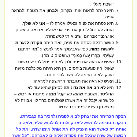
יושבת מעליו.
היא רצתה לראות אותו מקרוב, ו
לבחון
את תגובתו למראה
גופה.
היא כסתה את פניה וכאילו אמרה לו –
אני לא שלך
,
ואתה לא יכול לבחון את פני. אני אחליט אם אהיה אשתך
או שעבד אברהם ישיב אותי למשפחתי.
כאשר רבקה כסתה את פניה, זאת היתה
פקודה לנערות
לעשות כמוה
, כפי שאבימלך אמר
לאנשיו: "מָה רְאִיתֶם
עָשִׂיתִי, מַהֲרוּ עֲשׂוּ כָמוֹנִי
" (שופטים ט מח).
האיש לא ראה את פניה ולכן לא היה יכול להביע רגשות
שאולי היו פוגעות ביחסים, הן היא היתה מלוכלכת מזעה
ואבק ולא התאימה להופעה לפני חתנה.
האיש לא ראה את תגובתה הראשונה למראהו.
היא
לא הביאה את נדוניתה
כסימן שהיא עוד לא
החליטה, ושסביר שהוא לא יקבל ממנה מתנות או רכוש –
כל שהוא יקבל זה את אשתו שאלוהים בחר לו. אם זה לא
מוצא חן בעיניו שיגיד כבר עכשו.
רבקה הכריחה את יצחק לבוא לפניה ולהכיר בה כגבירתו.
רבקה הסכימה להנשא ליצחק ולתת לו לבוא אליה ולאהוב
אותה רק כאשר הוא העניק לה את אוהל אימו שרה, ואת כל
רכושה של שרה שכלל את פקודת אלוהים לאברהם, "
כֹּל אֲשֶׁר