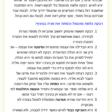
ישן בהר גלעד), וגם הבינה שהעבד לא מתכונן לעצור עד שהוא
יגיע לאיש. רבקה גלשה מהגמל בלי לבקש רשות. היא הסתכנה
שתשבור רגל בשדה הטרשים או שהגמל ידרוך עליה. לבטח עבד
אברהם נבהל מאוד, ואם יצחק ראה זאת, לבטח גם הוא נבהל.
רבקה גלשה מהגמל וכסתה את פניה בצעיף:
רבקה חששה שיצחק יחשוב שהביאו לו מספר נערות
לבחירה, כשם שאחשורוש ערך תחרות למצוא את הנערה
הטובה בעינייו.
היא הבדילה את עצמה מהנערות
וסימנה
את עצמה – אני
ורק אני היא הכלה המיועדת. רבקה לא רצתה שהאיש
יתחיל לסרוק את כל הנערות וינסה לנחש מי היא הכלה,
ואולי אחת הנערות תמצא חן בעיניו יותר והוא יפנה אליה.
היא לא יכלה לנפנף בידה כדי לסמן את עצמה.
רבקה רצתה לעצור את השיירה ולהכריח את אדונו של
העבד לבוא אליה. היא נמנעה מלבקש מהעבד לעצור,
ולשמוע את סרובו. היא
כפתה
עליו ועל יצחק את רצונה.
היא שלחה מסר: אני עצמאית ותמיד
אעשה החלטות
לפי
רצוני – אם זה לא מוצא חן בעיניך תגיד כבר עכשו.
היא הודיעה שהיא
אמיצה
ומסוגלת לפעול בצורה לא
מבוקרת.
היא
העניקה כבוד
לאיש כאשר ירדה לגובהו, ולא נשארה