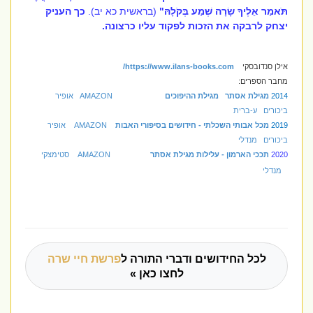
תֹּאמַר אֵלֶיךָ שָׂרָה שְׁמַע בְּקֹלָהּ"
(בראשית כא יב).
כך העניק
יצחק לרבקה את הזכות לפקוד עליו כרצונה.
אילן סנדובסקי
https://www.ilans-books.com/
מחבר הספרים:
2014
מגילת אסתר מגילת ההיפוכים
AMAZON
אופיר
ביכורים
ע-ברית
2019
מכל אבותי השכלתי - חידושים בסיפורי האבות
AMAZON
אופיר
ביכורים
מנדלי
2020
תככי הארמון - עלילות מגילת אסתר
AMAZON
סטימצקי
מנדלי
לכל החידושים ודברי התורה ל
פרשת חיי שרה
לחצו כאן »