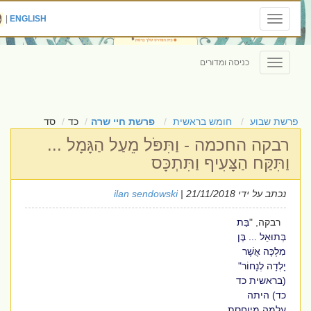
|
ENGLISH
Toggle
navigation
כניסה ומדורים
Toggle
navigation
פרשת שבוע
חומש בראשית
פרשת חיי שרה
כד
סד
רבקה החכמה - וַתִּפֹּל מֵעַל הַגָּמָל ...
וַתִּקַּח הַצָּעִיף וַתִּתְכָּס
נכתב על ידי
| 21/11/2018
ilan sendowski
רבקה, "
בַּת
בְּתוּאֵל ... בֶּן
מִלְכָּה אֲשֶׁר
יָלְדָה לְנָחוֹר"
(בראשית כד
כד) היתה
עלמה מיוחסת.