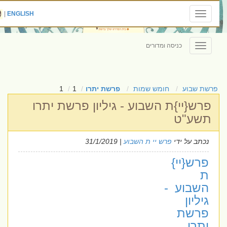
|
ENGLISH
Toggle
navigation
כניסה ומדורים
Toggle
navigation
פרשת שבוע
חומש שמות
פרשת יתרו
1
1
פרש{יי}ת השבוע - גיליון פרשת יתרו
תשע"ט
נכתב על ידי
פרש יי ת השבוע
| 31/1/2019
פרש{יי}
ת
השבוע -
גיליון
פרשת
יתרו