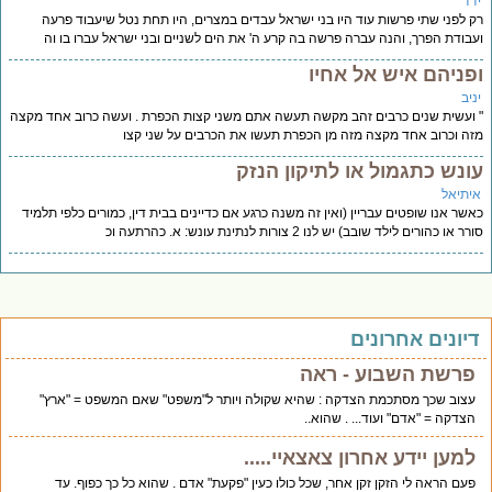
דד
 לפני שתי פרשות עוד היו בני ישראל עבדים במצרים, היו תחת נטל שיעבוד פרעה
בודת הפרך, והנה עברה פרשה בה קרע ה' את הים לשניים ובני ישראל עברו בו וה
פניהם איש אל אחיו
יב
ועשית שנים כרבים זהב מקשה תעשה אתם משני קצות הכפרת . ועשה כרוב אחד מקצה
ה וכרוב אחד מקצה מזה מן הכפרת תעשו את הכרבים על שני קצו
ונש כתגמול או לתיקון הנזק
יתיאל
שר אנו שופטים עבריין (ואין זה משנה כרגע אם כדיינים בבית דין, כמורים כלפי תלמיד
ר או כהורים לילד שובב) יש לנו 2 צורות לנתינת עונש: א. כהרתעה וכ
יונים אחרונים
פרשת השבוע - ראה
עצוב שכך מסתכמת הצדקה : שהיא שקולה ויותר ל"משפט" שאם המשפט = "ארץ"
הצדקה = "אדם" ועוד... . שהוא..
למען יידע אחרון צאצאיי.....
פעם הראה לי הזקן זקן אחר, שכל כולו כעין "פקעת" אדם . שהוא כל כך כפוף. עד