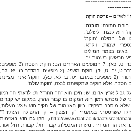
--------------------------
-------------
" לאי"ם – פרשת חוקת
 חוקת התורה:
תובנה:
' הוא לנצח, 'לעולם'.
ופעים של המילה 'חוקת'
ספרי שמות, ויקרא,
 21 מהם באים בצמד המילים
פע הראשון בשמות יב,
יד, והאחרון בבמדבר יט, כא). 7 המופעים האחרים הם: חוקת הפסח (3 מופעים:
שמות יב, מג; במדבר ט, יב; ט, יד), חוקת משפט (2 מופעים: במדבר כז, יא; לה,
כט), זאת חוקת התורה (2 מופעים: במדבר יט, ב; לא, כא). 'חוקה' אינה מציינת
 הסבר, אלא חוקים שתקֵפותם לנצח, 'חוקת עולם'.
על גבול ארץ אדום:
ש:
היכן הוא "הר ההר"?
ת:
לדעתי הר רמון
של מכתש רמון הוא המקום בו קבור אהרן. במקום יש קברים
לא ידועים, וכן קיר שלא מוסבר תפקידו. כיוון האזימות של הקיר הוא 23.5 מעלות,
קו ששרטטתי במאמרי "קו הצפון – קו התפילה העתידי?"
http://www.daat.ac.il/daat/israel/m
), והקו גם הוא באזימות
מחבר את הר המוריה, מערת המכפלה, קבר רחל, קבורת רחל ועוד.