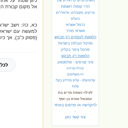
כיוון שנגזר על אה
משחק קליקרים לאירוע שלך
אל מקום קבורת הא
הדר קופות רושמות
צדיקים, מקובלים, אדמו"רים
בעולם
כא, כה: וישב ישר
כרמל אשראי
למעשה עם ישראל ה
אשראי מהיר
(פסוק כ"ב), אך כי
הלוואות לעסקים רק תבקש
פורטל הובלות בישראל
פ
ורטל צימר בקליק
הלוואות רק תבקש
מיני קורסים - פולסטאק
לכל 
יצירת טריויה
יויו משחקים
קליפיקלפ - קליפ מדליק בקלי
קלות
לעילוי נשמת מרים בת
עמנואל ועזרא בן יוסף
להקדשה או פרסום באתר
-
צור קשר כאן