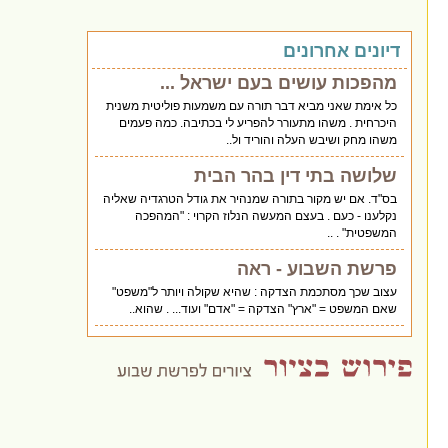
דיונים אחרונים
מהפכות עושים בעם ישראל ...
כל אימת שאני מביא דבר תורה עם משמעות פוליטית משנית
היכרחית . משהו מתעורר להפריע לי בכתיבה. כמה פעמים
משהו מחק ושיבש העלה והוריד ול..
שלושה בתי דין בהר הבית
בס"ד. אם יש מקור בתורה שמנהיר את גודל הטרגדיה שאליה
נקלענו - כעם . בעצם המעשה הנלוז הקרוי : "המהפכה
המשפטית" . ..
פרשת השבוע - ראה
עצוב שכך מסתכמת הצדקה : שהיא שקולה ויותר ל"משפט"
שאם המשפט = "ארץ" הצדקה = "אדם" ועוד... . שהוא..