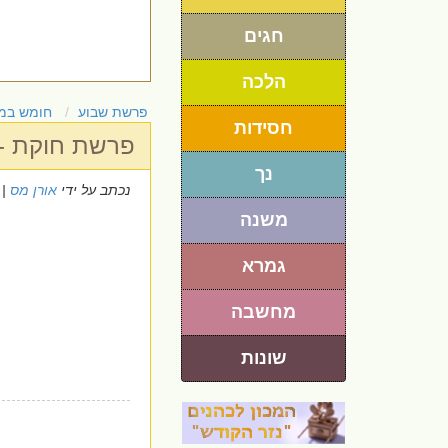
חגים
הלכה
פרשת שבוע
חומש במ
חסידות
פרשת חוקת - 
נך
נכתב על ידי
אורן מס
 5/7/2019
משנה
גמרא
מחשבה
שונות