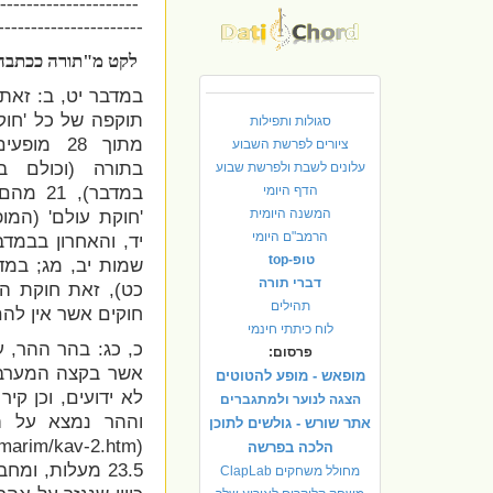
---------------------
----------------------
לקט מ"תורה ככתבה
במדבר
יט, ב: זאת
תוקפה של כל 'חוקה
סגולות ותפילות
מתוך 28 מ
ציורים לפרשת השבוע
בתורה (וכולם ב
עלונים לשבת ולפרשת שבוע
במדבר),
הדף היומי
המשנה היומית
'חוקת עולם' (המו
הרמב"ם היומי
טופ-top
דברי תורה
תהילים
חוקים אשר אין להם
לוח כיתתי חינמי
כ, כג: בהר ההר, 
פרסום:
אשר בקצה המערבי 
מופאש - מופע להטוטים
הצגה לנוער ולמתגברים
וההר נמצא על ה
אתר שורש - גולשים לתוכן
aamarim/kav-2.htm
(
הלכה בפרשה
23.5 מעלות, ו
מחולל משחקים ClapLab