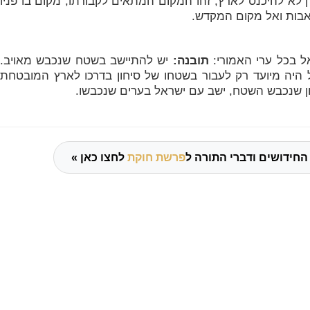
רן לא להיכנס לארץ, זהו המקום המתאים לקבורתו, מקום בו פניו
בות ואל מקום המקדש.
אל בכל ערי האמורי:
תובנה:
יש להתיישב בשטח שנכבש מאויב.
יה מיועד רק לעבור בשטחו של סיחון בדרכו לארץ המובטחת
וון שנכבש השטח, ישב עם ישראל בערים שנכבשו.
החידושים ודברי התורה ל
פרשת חוקת
לחצו כאן »