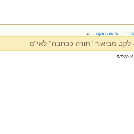
דבר
פרשת חוקת
יט
לקט מביאור "תורה ככתבה" לאי"ם
|