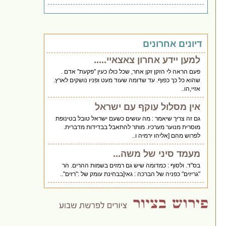
דיונים אחרונים
למען יידע אחרון צאצאיי.....
פעם הראה לי הזקן זקן אחר, שכל כולו כעין "פקעת" אדם .
שהוא כל כך כפוף. עד שדומה שעוד מעט ופניו נושקים לארץ.
אזיי,הו..
אין מסלול עוקף עם ישראל
גם זה צריך שיאמר : מה עושים כשעם ישראל טובל בטינופת
מוסרית מנוער מערכיו. מותר להתאבל בבדידות מדברית.
לפרוש מהם [אליהו ירמיה ו..
מעמד סיני של משה...
בס"ד. ולסוף : כמדומה שיש גם רמזים בשמות ההרים. הר
"גריזים" כפניה של הברכה : גאי[בבחינת עומק של :"רזים"..