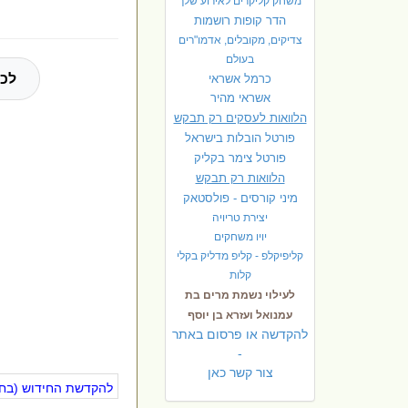
משחק קליקרים לאירוע שלך
הדר קופות רושמות
צדיקים, מקובלים, אדמו"רים
בעולם
לכל
כרמל אשראי
אשראי מהיר
הלוואות לעסקים רק תבקש
פורטל הובלות בישראל
פ
ורטל צימר בקליק
הלוואות רק תבקש
מיני קורסים - פולסטאק
יצירת טריויה
יויו משחקים
קליפיקלפ - קליפ מדליק בקלי
קלות
לעילוי נשמת מרים בת
עמנואל ועזרא בן יוסף
להקדשה או פרסום באתר
-
צור קשר כאן
להקדשת החידוש (בחינ