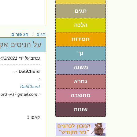
חגים
הלכה
חגים
חג פורים
חסידות
על הניסים אק
נך
נכתב על ידי
24/2/2021
משנה
DatiChord - ,
:
גמרא
DatiChord
: datichord -AT- gmail.com
מחשבה
שונות
קאפו 3