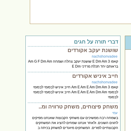
דברי תורה על חגים
שושנת יעקב אקורדים
nachshonvadee
קאפו 3 E Dm Am שושנת יעקב צהלה ושמחה Am G F Dm Am
בראותם יחד תכלת מרדכי E Dm
חייב איניש אקורדים
nachshonvadee
קאפו 3 Am E Am E Am Dm Am חייב איניש לבסומי לבסומי
לבסומי Am E Am E Am Dm Am חייב איניש לבסומי לבסומי
לבסומי
משחק פיצוחים, משחק טרוויה ומ..
עמי
בשמחה רבה ממשיכים עם משחקי הקבוצות שאנחנו מפיקים
לחגים השונים. ולאחר אנחנו שמחים להציג את המשחקים
הקבוצתיים לפורים. המשחקים מיועדים למשחק בכיתה ב