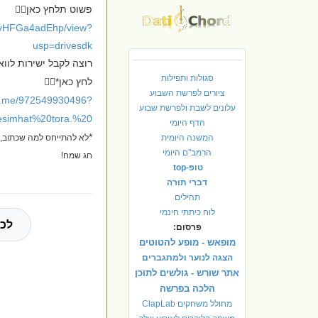
פשוט תלחץ כאן👇🏽
RBuvHFGa4adEhp/view?
usp=drivesdk
רוצה לקבל ישירות לוו
סגולות ותפילות
לחץ כאן*👇🏽
ציורים לפרשת השבוע
wa.me/972549930496?
עלונים לשבת ולפרשת שבוע
esimhat%20tora.%20
הדף היומי
*
המשנה היומית
לא להתייחס למה שכתוב, 
הרמב"ם היומי
חג שמח!
טופ-top
דברי תורה
תהילים
לוח כיתתי חינמי
לכל
פרסום:
מופאש - מופע להטוטים
הצגה לנוער ולמתגברים
אתר שורש - גולשים לתוכן
הלכה בפרשה
מחולל משחקים ClapLab