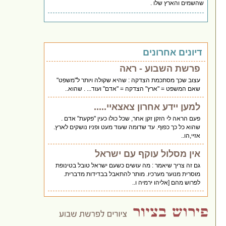
שהשמים והארץ שלו .
דיונים אחרונים
פרשת השבוע - ראה
עצוב שכך מסתכמת הצדקה : שהיא שקולה ויותר ל"משפט"
שאם המשפט = "ארץ" הצדקה = "אדם" ועוד... . שהוא..
למען יידע אחרון צאצאיי.....
פעם הראה לי הזקן זקן אחר, שכל כולו כעין "פקעת" אדם .
שהוא כל כך כפוף. עד שדומה שעוד מעט ופניו נושקים לארץ.
אזיי,הו..
אין מסלול עוקף עם ישראל
גם זה צריך שיאמר : מה עושים כשעם ישראל טובל בטינופת
מוסרית מנוער מערכיו. מותר להתאבל בבדידות מדברית.
לפרוש מהם [אליהו ירמיה ו..