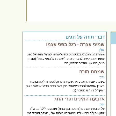
דברי תורה על חגים
שמיני עצרת - רגל בפני עצמו
אלון
אומרת לנו הגמרא במסכת סוכה ש"שמיני עצרת" הוא רגל בפני
עצמו ואיננו קשור לחג הסוכות - "שמיני רגל בפני עצמו" (סוכה,
מז ב, מח א) . והדבר מפליא, מכי
שמחת תורה
יניב
בשמיני עצרת חוגגים את שמחת תורה, לכאורה לא מובן מה
העניין שמצאו לחבר ביניהם? מרן פאר הדור הרה " ג שלמה גורן
זצוק " ל זיע " א מסביר (ב'
ארבעת המינים ופרי החג
יניב
על ארבעת המינים (ותנופה בקרבנות) מובא בחז"ל: ' … א " ר
יוחנן : מוליך ומביא למי שהארבע רוחות שלו , מעלה ומוריד למי