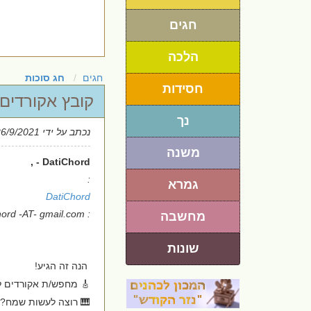
חגים
הלכה
חגים
חג סוכות
חסידות
קובץ אקורדים
נך
נכתב על ידי
26/9/2021
משנה
DatiChord - ,
:
גמרא
DatiChord
: datichord -AT- gmail.com
מחשבה
שונות
הנה זה הגיע!
🎸 מחפש/ת אקורדים ל
🎹 רוצה לעשות שמח?