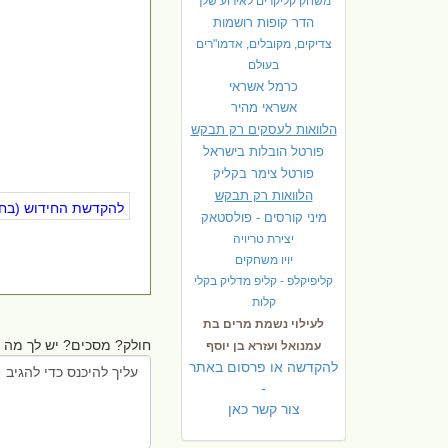
משחק קליקרים לאירוע שלך
הדר קופות רושמות
צדיקים, מקובלים, אדמו"רים
בעולם
כרמל אשראי
אשראי מהיר
הלוואות לעסקים רק תבקש
פורטל הובלות בישראל
פ
ורטל צימר בקליק
הלוואות רק תבקש
להקדשת החידוש (בחינ
מיני קורסים - פולסטאק
יצירת טריויה
יויו משחקים
קליפיקלפ - קליפ מדליק בקלי
קלות
לעילוי נשמת מרים בת
חולק? מסכים? יש לך מה ל
עמנואל ועזרא בן יוסף
להקדשה או פרסום באתר
-
צור קשר כאן