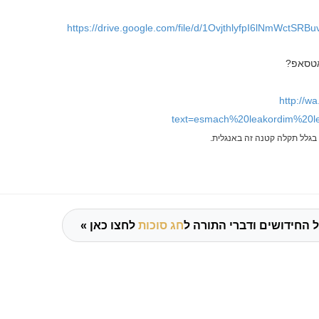
https://drive.google.com/file/d/1OvjthlyfpI6lNmWctS
אטסאפ?
http://
text=esmach%20leakordim%20l
בגלל תקלה קטנה זה באנגלית.
 החידושים ודברי התורה ל
חג סוכות
לחצו כאן »