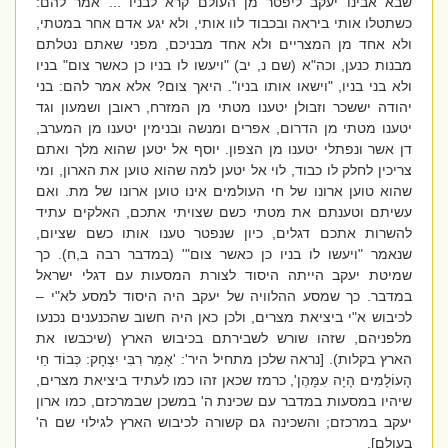
שבא אבינו יעקב ליפטר מן העולם קרא לבניו ... אמר להם:
כשתטלו אותי ביראה ובכבוד לוו אותי, ולא יגע אדם אחר במטתי,
ולא אחד מן המצריים ולא אחד מבניכם, מפני שאתם נטלתם
מבנות כנען, וכה"א (שם נ, יב) "ויעשו לו בניו כן כאשר צום" בניו
ולא בני בניו, "וישאו אותו בניו".
היאך צום? אלא אמר להם: בני
יהודה יששכר וזבולן יטענו מטתי מן המזרח, ראובן ושמעון וגד
יטענו מטתי מן הדרום, אפרים ומנשה ובנימין יטענו מן המערב,
דן אשר ונפתלי יטענו מן הצפון. יוסף אל יטען שהוא מלך ואתם
צריכין לחלק לו כבוד, לוי אל יטען למה שהוא טוען את הארון, ומי
שהוא טוען ארונו של חי העולמים אינו טוען ארונו של מת. ואם
עשיתם וטענתם את מטתי כשם שצויתי אתכם, האלקים עתיד
להשרות אתכם דגלים, כיון שנפטר טענו אותו כשם שציום,
שנאמר "ויעשו לו בניו כן כאשר צום"
' (במדבר רבה ב,ח). כך
שמיטת יעקב הייתה היסוד לצורת המסעות עם דגלי ישראל
במדבר. כך שמסע ההלוויה של יעקב היה היסוד למסע לא"י –
לכיבוש א"י ביציאת מצרים, ולכן כאן היה חשוב שהכנענים נכנעו
מלפניהם, שזהו שורש לשבירתם בכיבוש הארץ (שיכבשו את
הארץ בקלות). [נראה שלכן מתחיל היר': '
אָמַר רִבִּי יִצְחָק: כְּבוֹד חַי
הָעוֹלָמִים הָיָה עִמָּהֶן', כרמז שכאן זהו כמו לעתיד ביציאת מצרים,
שיהיו במסעות במדבר עם שכינת ה' במשכן שבמרכזם, כמו ארון
יעקב במרכזם; והשכינה גם קשורה לכיבוש הארץ לגילוי שם ה'
בעולם].