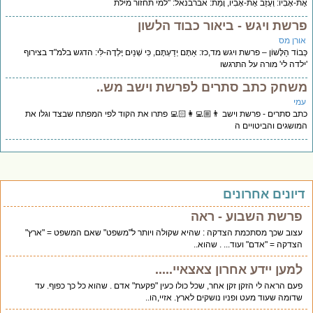
ת-אָבִיו: וְעָזַב אֶת-אָבִיו, וָמֵת: אברבנאל: "למי תחזור מילת
רשת ויגש - ביאור כבוד הלשון
ורן מס
ְבוֹד הַלָּשׁוֹן – פרשת ויגש מד,כז: אַתֶּם יְדַעְתֶּם, כִּי שְׁנַיִם יָלְדָה-לִּי: הדגש בלמ"ד בצירוף
לדה לי' מורה על התרגשו
שחק כתב סתרים לפרשת וישב מש..
מי
ב סתרים - פרשת וישב 👨🏼‍💻👩🏻‍💻 פתרו את הקוד לפי המפתח שבצד וגלו את
ושגים והביטויים ה
יונים אחרונים
פרשת השבוע - ראה
עצוב שכך מסתכמת הצדקה : שהיא שקולה ויותר ל"משפט" שאם המשפט = "ארץ"
הצדקה = "אדם" ועוד... . שהוא..
למען יידע אחרון צאצאיי.....
פעם הראה לי הזקן זקן אחר, שכל כולו כעין "פקעת" אדם . שהוא כל כך כפוף. עד
שדומה שעוד מעט ופניו נושקים לארץ. אזיי,הו..