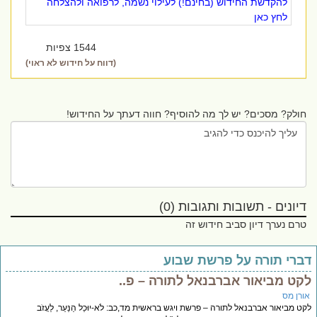
להקדשת החידוש (בחינם!) לעילוי נשמה, לרפואה ולהצלחה
לחץ כאן
1544 צפיות
(דווח על חידוש לא ראוי)
חולק? מסכים? יש לך מה להוסיף? חווה דעתך על החידוש!
דיונים - תשובות ותגובות (0)
טרם נערך דיון סביב חידוש זה
ברי תורה על פרשת שבוע
קט מביאור אברבנאל לתורה – פ..
ורן מס
ט מביאור אברבנאל לתורה – פרשת ויגש בראשית מד,כב: לֹא-יוּכַל הַנַּעַר, לַעֲזֹב