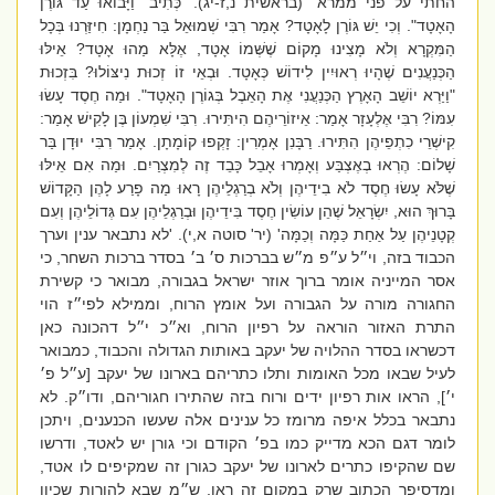
החתי על פני ממרא
" (בראשית נ,ז-יג).
'כְּתִיב "וַיָּבוֹאוּ עַד גּוֹרֶן
הָאָטָד". וְכִי יֵשׁ גּוֹרֶן לָאָטָד? אָמַר רִבִּי שְׁמוּאֵל בַּר נַחְמָן: חִיזַּרְנוּ בְּכָל
הַמִּקְרָא וְלֹא מָצִינוּ מָקוֹם שֶׁשְּׁמוֹ אָטָד, אֶלָּא מַהוּ אָטָד? אֵילּוּ
הַכְּנַעֲנִים שֶׁהָיוּ רְאוּיִין לִידוֹשׁ כְּאָטָד. וּבְאֵי זוֹ זְכוּת נִיצּוֹלוּ? בִּזְכוּת
"וַיַּרְא יוֹשֵׁב הָאָרֶץ הַכְּנַעֲנִי אֶת הָאֵבֶל בְּגוֹרֶן הָאָטָד". וּמַה חֶסֶד עָשׂוּ
עִמּוֹ? רִבִּי אֶלְעָזָר אָמַר: אֵיזוֹרֵיהֶם הִיתִּירוּ. רִבִּי שִׁמְעוֹן בֶּן לָקִישׁ אָמַר:
קִישְׁרֵי כִתְפֵיהֶן הִתִּירוּ. רַבָּנִן אָמְרִין: זָקְפוּ קוֹמָתָן. אָמַר רִבִּי יוּדָן בַּר
שָׁלוֹם: הֶרְאוּ בְאֶצְבַּע וְאָמְרוּ אָבֵל כָּבֵד זֶה לְמִצְרַיִם. וּמַה אִם אֵילּוּ
שֶׁלֹּא עָשׂוּ חֶסֶד לֹא בִידֵיהֶן וְלֹא בְרַגְלֵיהֶן רָאוּ מַה פָרַע לָהֶן הַקָּדוֹשׁ
בָּרוּךְ הוּא, יִשְׂרָאֵל שֶׁהֵן עוֹשִׂין חֶסֶד בִּידֵיהֶן וּבְרַגְלֵיהֶן עִם גְּדוֹלֵיהֶן וְעִם
קְטָנֵיהֶן עַל אַחַת כַּמָּה וְכַמָּה' (יר' סוטה א,י). 'לא נתבאר ענין וערך
הכבוד בזה, וי״ל ע״פ מ״ש בברכות ס׳ ב׳ בסדר ברכות השחר, כי
אסר המייניה אומר ברוך אוזר ישראל בגבורה, מבואר כי קשירת
החגורה מורה על הגבורה ועל אומץ הרוח, וממילא לפי״ז הוי
התרת האזור הוראה על רפיון הרוח, וא״כ י״ל דהכונה כאן
דכשראו בסדר ההלויה של יעקב באותות הגדולה והכבוד, כמבואר
לעיל שבאו מכל האומות ותלו כתריהם בארונו של יעקב [ע״ל פ׳
י׳], הראו אות רפיון ידים ורוח בזה שהתירו חגוריהם, ודו״ק. לא
נתבאר בכלל איפה מרומז כל ענינים אלה שעשו הכנענים, ויתכן
לומר דגם הכא מדייק כמו בפ׳ הקודם וכי גורן יש לאטד, ודרשו
שם שהקיפו כתרים לארונו של יעקב כגורן זה שמקיפים לו אטד,
ומדסיפר הכתוב שרק במקום זה ראו, ש״מ שבא להורות שכיון