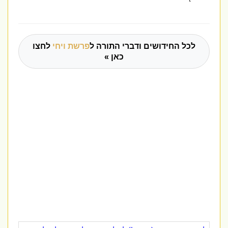
לכל החידושים ודברי התורה ל
פרשת ויחי
לחצו
כאן »