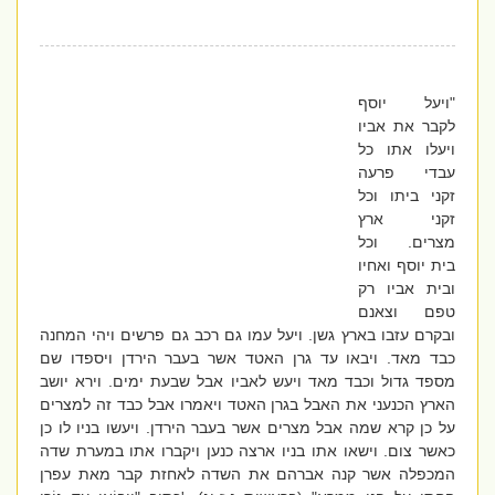
"ויעל יוסף
לקבר את אביו
ויעלו אתו כל
עבדי פרעה
זקני ביתו וכל
זקני ארץ
מצרים. וכל
בית יוסף ואחיו
ובית אביו רק
טפם וצאנם
ובקרם עזבו בארץ גשן. ויעל עמו גם רכב גם פרשים ויהי המחנה
כבד מאד. ויבאו עד גרן האטד אשר בעבר הירדן ויספדו שם
מספד גדול וכבד מאד ויעש לאביו אבל שבעת ימים. וירא יושב
הארץ הכנעני את האבל בגרן האטד ויאמרו אבל כבד זה למצרים
על כן קרא שמה אבל מצרים אשר בעבר הירדן. ויעשו בניו לו כן
כאשר צום. וישאו אתו בניו ארצה כנען ויקברו אתו במערת שדה
המכפלה אשר קנה אברהם את השדה לאחזת קבר מאת עפרן