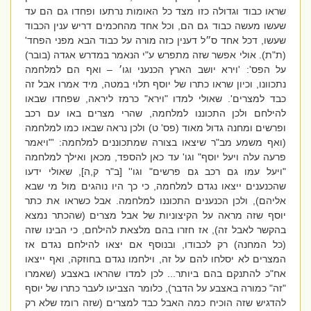
שראו כבוד וגדולה כזו מצד כל האומות נרתעו ופחדו גם הם עד
שעשו מעשה כבוד גם הם, וכל אחד מהחכמים דריש ענין הכבוד
שעשו, דכל אחד ס״ל דענין כזה מורה על כבוד הבא מפני הפחד'
(ת"ת).
אולי אפשר שזה מתפרש ע"י הנאמר במדרש אגדה (בובר)
על הפס': '
וירא יושב הארץ הכנעני וגו׳ – ואף הם למלחמה
נתכוונו, וכיון שראו כתרו של יוסף תלוי במטה, מיד אמרו אבל זה
כבד למצרים'. שאולי למדו "וירא" כרמז ליראה, שפחדו שבאו
להילחם ולכן התכוננו למלחמה, שהרי מצרים באו עם רכב
ופרשים ומחנה גדול מאוד (פס' ט) ולכן נראה שבאו כמו למלחמה
(ואף משמע מב"ר שיצאו בצורה שמתכוננים למלחמה: '"ויאמר
פרעה עלה ויעל יוסף" וגו' עד כאן להספד, מכאן ואילך למלחמה
"ויעל עמו גם רכב גם פרשים" וגו'' [ב"ר ק,ה], שאולי ידעו
שהכנענים ייצאו נגדם למלחמה, כי כך היו נוהגים מול מי שבא
אליהם), ולכן הכנענים התכוננו למלחמה. אבל כשראו את כתר
יוסף שזה מראה על הקיצוניות של אבל מצרים (שהכתר נמצא
בהקשר לאבל זה), אז חזרו בהם מלצאת להילחם, כי הבינו שזה
(כל המחנה) רק לכבודו, ובנוסף אם יצאו להילחם נגדם אז
המצרים לא יסלחו להם על זה, וילחמו נגדם בחוזקה, ואף ייצאו
אח"כ להתנקם בהם ביותר... לכן למדו שהראו באצבע (שאמרו
"זה" כמורה באצבע על הדבר), כלומר הצביעו לעבר כתרו של יוסף
להדגיש שזה הוכיח כמה האבל כבד למצרים (שזה רומז שלא רק