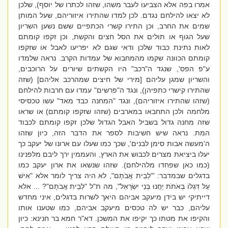
אמרו בפה אלא הצביעו לעבר משהו, שזהו לכתרו של יוסף), שלכן
לא יצאו להילחם נגדם.
לכן למדו שהתירו איזוריהם, שעל המותן
שמים את החרב, וכן התירו קשרי הכתפיים ששם נשען השריון
שעל הגוף או תולים את הסל חצים והקשת, וכן זקפו קומתם
לאות נתינת כבוד שלכן ודאי שגם לא יפריעו לאבל או שזקפו
קומתם הכוונה שקמו מהמחבוא של עמדות הקרב. נראה שלמדו
ע"פ הפס', שנגד ה"רכב" היו הקשתים שיורים על הרוכבים,
והשריון שמגן עליהם [מירי של חיצים שמהרכב אליהם] (שזה
שהתירו קישרי כתפיהן), ונגד ה"פרשים" עמדו עם חרבות להילחם
(שזהו שהתירו איזוריהם), ונגד "המחנה כבד מאד" עשו טכסיסי
מלחמה ולכן התחבאו במארבים (שזהו שזקפו קומתם) או שראו
שזה מחנה גדול בשביל האבל הגדול שלכן זקפו קומתם לכבוד
המת. נראה שיש חשיבות לספר את הדבר הזה, כיון שזהו
ה'מעשה אבות סימן לבנים', שכך כמו שעלו עם ארונו של יעקב כך
יעלו ביציאת מצרים לכבוש את הארץ, והעממין ירך ליבם מלפנינו
(כמו כאן שפחדו מלהילחם). שזהו שנשאו את ארון יעקב כמו
בדגלים שבמדבר: '
"לְבֵית אֲבֹתָם", לא היה צריך לומר אלא "אִישׁ
עַל דִּגְלוֹ בְאֹתֹת יַחֲנוּ בְּנֵי יִשְׂרָאֵל", מה ת"ל "לְבֵית אֲבֹתָם"
? ...
אלא
דייתיקי יש בידן מיעקב אביהם היאך לשרות בדגלים, איני מחדש
עליהם, כבר יש לה טכסים מיעקב אביהם, כמו שטענו אותו
והקיפו את מטתו כך יקיפו את המשכן. דא"ר חמא בר חנינא: כיון