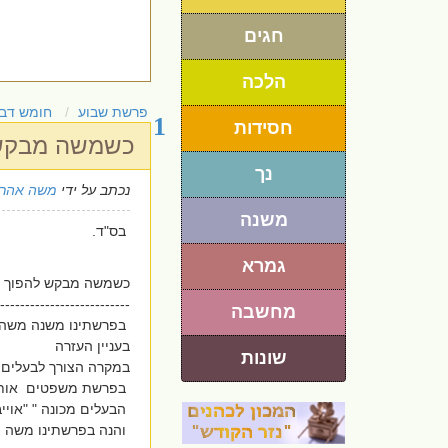
חגים
הלכה
פרשת שבוע
חומש דבר
1
חסידות
כשמשה מבקש 
נך
נכתב על ידי
משה אהרו
משנה
בס"ד.
גמרא
כשמשה מבקש להפוך ש
--------------------------.
מחשבה
בפרשתינו משנה משה בע
בעניין העזרה
שונות
במקרה הצורך לבעלים 
בפרשת משפטים אות
הבעלים מכונה " "אוייב
והנה בפרשתינו משה ה