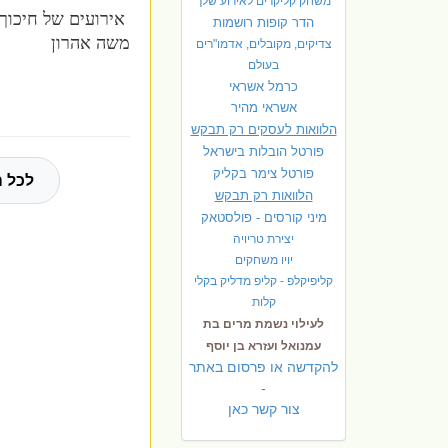
משחק קליקרים לאירוע שלך
אירועים של חיכוך 
הדר קופות רושמות
משה אהרון
צדיקים, מקובלים, אדמו"רים
בעולם
כרמל אשראי
אשראי מהיר
הלוואות לעסקים רק תבקש
פורטל הובלות בישראל
פ
ורטל צימר בקליק
לכל ה
הלוואות רק תבקש
מיני קורסים - פולסטאק
יצירת טריויה
יויו משחקים
קליפיקלפ - קליפ מדליק בקלי
קלות
לעילוי נשמת מרים בת
עמנואל ועזרא בן יוסף
להקדשה או פרסום באתר
-
צור קשר כאן