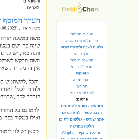
והשונאים
לאחים.
הערך המוסף 
משה אהרון , (24.08.2023)
סגולות ותפילות
משה במשנה תורה =
ציורים לפרשת השבוע
שינה פה ושם במצוו
עלונים לשבת ולפרשת שבוע
והנה כאן, יש לנו ע
הדף היומי
משה מבקש לשכלל א
המשנה היומית
הרמב"ם היומי
אין זה מקריות שאי
טופ-top
דברי תורה
והכל ,להשתמש בו 
תהילים
ולחזור לכלל האחווה.
לוח כיתתי חינמי
הוכחה לכך ,שבגיר
פרסום:
מופאש - מופע להטוטים
לרמז גם על החזרה
הצגה לנוער ולמתגברים
ואילו במקור בפר' 
אתר שורש - גולשים לתוכן
הלכה בפרשה
מכאן יש לנו לימוד
מחולל משחקים ClapLab