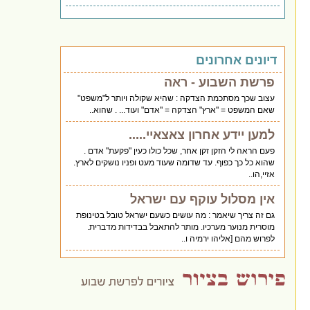
דיונים אחרונים
פרשת השבוע - ראה
עצוב שכך מסתכמת הצדקה : שהיא שקולה ויותר ל"משפט"
שאם המשפט = "ארץ" הצדקה = "אדם" ועוד... . שהוא..
למען יידע אחרון צאצאיי.....
פעם הראה לי הזקן זקן אחר, שכל כולו כעין "פקעת" אדם .
שהוא כל כך כפוף. עד שדומה שעוד מעט ופניו נושקים לארץ.
אזיי,הו..
אין מסלול עוקף עם ישראל
גם זה צריך שיאמר : מה עושים כשעם ישראל טובל בטינופת
מוסרית מנוער מערכיו. מותר להתאבל בבדידות מדברית.
לפרוש מהם [אליהו ירמיה ו..