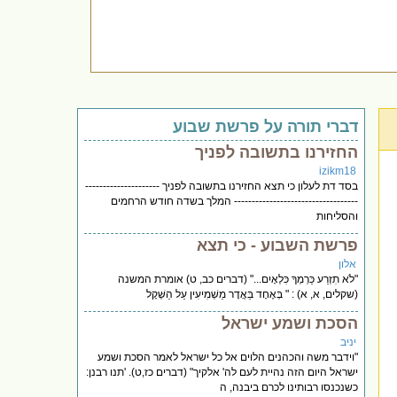
דברי תורה על פרשת שבוע
החזירנו בתשובה לפניך
izikm18
בסד דת לעלון כי תצא החזירנו בתשובה לפניך ---------------------
----------------------------------- המלך בשדה חודש הרחמים
והסליחות
פרשת השבוע - כי תצא
אלון
"לֹא תִזְרַע כַּרְמְךָ כִּלְאָיִם..." (דברים כב, ט) אומרת המשנה
(שקלים, א, א) : " בְּאֶחָד בַּאֲדָר מַשְׁמִיעִין עַל הַשְּׁקָל
הסכת ושמע ישראל
יניב
"וידבר משה והכהנים הלוים אל כל ישראל לאמר הסכת ושמע
ישראל היום הזה נהיית לעם לה' אלקיך" (דברים כז,ט). 'תנו רבנן:
כשנכנסו רבותינו לכרם ביבנה, ה