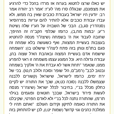
יש כאלו שרצו לחטוא בערוה אז מרדו בהכל כדי להרגיע
את מצפונם
),
שבגללו סרו מה
'
לע
"
ז
: '
אמר רב יהודה אמר
רב
:
יודעין היו ישראל בעבודת כוכבים שאין בה ממש
,
ולא
עבדו עבודת כוכבים אלא להתיר להם עריות בפרהסיא
'
(
סנהדרין סג
,
ב
).
הבכי של השבויה על הע
"
ז שלה
(
שיטת
ר
"
ע
;
יבמות מח
,
ב
),
כרומז שכלפי הקב
"
ה זה ההיפך
,
שחובה לעבוד את ה
'
בשמחה
(
שיצה”ר מנסה להחטיא
בעצבות בעשיית המצוות
,
ואף כשעושה בלא שמחה זה
פגם בתו”מ ונותן בזה פתח ליצה”ר שישלוט בו
): '
השמחה
שישמח אדם בעשיית המצוה ובאהבת הא
'
ל שצוה בהן
,
עבודה גדולה היא
.
וכל המונע עצמו משמחה זו ראוי להפרע
ממנו
,
שנאמר
"
תחת אשר לא עבדת את ה
'
אלקיך בשמחה
ובטוב לבב”
(
רמב”ם
,
הל
'
שופר וסוכה ולולב
ח
,
טו
)
.
בכי של
ירח ימים
,
כרומז לישראל
,
שישראל
(
קשורים ללבנה
ש
)
נמשלו ללבנה
(
סוכה כט
,
א
),
שכך את התורה יש לקיים
כחלק מכלל בנ
"
י
,
בחיבור לכלל ישראל
(
שיצה
"
ר מנסה
לעשות פירוד בישראל
,
שבכך חוטאים ופוגמים בגילוי
תו
"
מ
),
שהתורה נתנה לכל בנ
"
י ולא לאדם הפרטי
,
שקיבלנו
את התורה כאומה לתיקון וקידום העולם
: "
ואתם תהיו לי
ממלכת כהנים וגוי קדוש“
(
שמות יט
,
ו
),
לכן יש להתחזק בזה