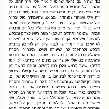
נגד יצה”ר
.
גם נראה שרומז ל
-'
א
"
ר אסי א
"
ר יוחנן
:
כל
המברך על החדש בזמנו כאילו מקבל פני שכינה
,
כתיב
הכא
(
שמות יב
,
ב
) "
החדש הזה
",
וכתיב התם
(
שמות טו
,
ב
)
"
זה א
'
לי ואנוהו
"' (
סנהדרין מב
,
א
).
שהעמידה מול יצה
"
ר
יכול להעשות רק ע
"
י חיבור לקב
"
ה
,
שהוא עוזרנו
: '
ואמר
ר
"
ש בן לוי
:
יצרו של אדם מתגבר עליו בכל יום ומבקש
המיתו
,
שנאמר
(
תהלים לז
,
לב
)
"
צופה רשע לצדיק ומבקש
להמיתו
",
ואלמלא הקב
"
ה עוזרו אין יכול לו
,
שנאמר
"
אלקים
לא יעזבנו בידו
"' (
קידושין ל
,
ב
);
שלכן יש להדבק בקב
"
ה
ולבקש ולהתפלל לה
'
שיעזרנו ויצילנו מיצה
"
ר
.
הסרת
השמלה כרמז לחזרה בתשובה
,
שמסיר ממנו את החטא
שהתכסה בו
.
אולי אפשר שציפרנים זה בידים
(
ולכן רמז
לידים
)
ושיער בראש
(
ולכן רמז לראש
),
ובוכה במשך זמן
שלם
(
חודש
)
שזה קצת כרמז לשבת שהוא זמן שלם
(
שבוע
;
וכן
"
ירח ימים
"
כרמז לביניהם
,
בין זמן חודש לזמן של יום
,
שזהו זמן של שבוע
),
ובשבת צריכים להיות שמחים
,
והסרת
שמלת השבי כרמז שבשבת מסירים את בגדי החול
ולובשים בגדי שבת
,
שכל זה מרמז על
: '
אמר רב חסדא
אמר מר עוקבא
:
כל המתפלל בע
"
ש ואומר ויכולו
,
שני
מלאכי השרת המלוין לו לאדם מניחין ידיהן על ראשו
,
ואומרים לו
(
ישעיהו ו
,
ז
)
"
וסר עונך וחטאתך תכופר
".
תניא