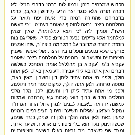
הקדוש שמרחיב בזה
).
ורמזו לזה ברמז בדברי חז
"
ל
: '
לא
דברה תורה אלא כנגד יצר הרע
' (
קידושין כא
,
ב
),
כרמז
בדבריהם שהתורה רמזה בדין אשת יפת תואר על
המלחמה ביצר
.
נראה להוסיף שאומר בעה
"
ט
: '"
כי תעשה
הישר”
.
וסמיך ליה
"
כי תצא למלחמה
",
שאין יוצאין
למלחמה אלא צדיקים
' (
בעל הטורים
;
פס
'
י
)
,
שאולי גם בזה
רומזת התורה שמדובר על המלחמה ביצה
"
ר
,
שזהו אנשים
צדיקים שלא נכנעים ונופלים ביד היצר
.
אולי אפשר שעניין
הציפורניים והשיער וכו
'
רומזים על המלחמה ביצר
,
שאומר
עקביא ב”מ
: '
עקביא
בן מהללאל אומר
:
הסתכל בשלשה
דברים ואין אתה בא לידי עבירה
.
דע
מאין באת
,
ולאן
אתה
הולך
,
ולפני מי אתה עתיד ליתן דין וחשבון
.
מאין באת
,
מטפה סרוחה
.
ולאן אתה הולך
,
למקום עפר רמה ותולעה
.
ולפני מי אתה עתיד ליתן דין וחשבון
,
לפני מלך מלכי
המלכים הקדוש ברוך הוא
' (
אבות ג
,
א
[
הרחבה ועמקות
למשנה זו ראה ב
'
אבות לבנים
'
למרן גדול הדור הגרח”ד
זצוק”ל זיע”א
])
.
שגילוח השיער וחיתוך הציפורניים רומזים
למעין באת ולאן אתה הולך
(
ולכן זה שנים
,
כנגד שנים
),
שכשהתינוק נולד הוא בלי ציפורניים ארוכות ושיער ארוך
,
ומצד שני כשאדם מת נראה כאילו השיער והציפורניים