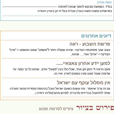
שה אהרון
"ד. כשמשה מבקש להפוך שנאה לאחווה. -----------------------------------------------------.
רשתינו משנה משה בעניין אבדת בעל חי וכן בעניין העזרה
יונים אחרונים
פרשת השבוע - ראה
עצוב שכך מסתכמת הצדקה : שהיא שקולה ויותר ל"משפט" שאם המשפט = "ארץ"
הצדקה = "אדם" ועוד... . שהוא..
למען יידע אחרון צאצאיי.....
פעם הראה לי הזקן זקן אחר, שכל כולו כעין "פקעת" אדם . שהוא כל כך כפוף. עד
שדומה שעוד מעט ופניו נושקים לארץ. אזיי,הו..
אין מסלול עוקף עם ישראל
גם זה צריך שיאמר : מה עושים כשעם ישראל טובל בטינופת מוסרית מנוער מערכיו.
מותר להתאבל בבדידות מדברית. לפרוש מהם [אליהו ירמיה ו..