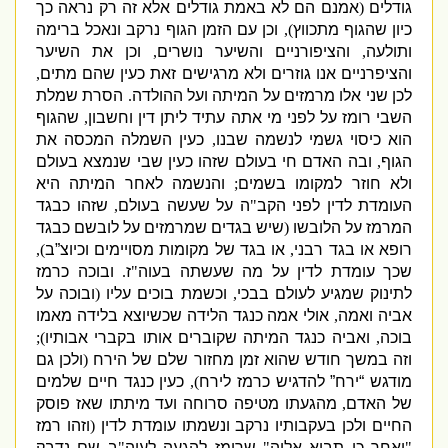
גודלים
(
אמנם הם לא באמת גודלים אלא זה רק נראה כך
כיון שהגוף מתכווץ
),
וכן עם הזמן הגוף נרקב ונאכל ברימה
ותולעה
,
והציפורניים והשיער נושרים
,
וכן את השיער
והציפרניים אנו גוזרים ולא מרגישים זאת כעין שהם מתים
,
לכן שני אלו מרמזים על המיתה ועל ההולדה
.
הסרת שמלת
השבי רומז על לפני מי אתה עתיד ליתן דין וחשבון
,
שהגוף
הוא כיסוי גשמי לנשמה שבנו
,
כעין השמלה המכסה את
הגוף
,
ובה האדם חי בעולם שזהו כעין שבי שנמצא בעולם
ולא חוזר למקומו בשמים
;
והנשמה לאחר המיתה היא
העומדת לדין לפני הקב
"
ה על שעשה בעולם
,
שזהו כבגד
המרמז על הלובשו
(
שיש בגדים שמרמזים על לובשם כבגד
רופא או בגד רבני
,
או בגד של מקומות מסויימים וכיוצ”ב
),
שכך עומדת לדין על מה שעשתה בעוה
"
ז
.
ובוכה כרמז
לתינוק שמגיע לעולם בבכי
,
וכשמת בוכים עליו
(
ובוכה על
אביה ואמה
,
אולי אמה כנגד הלידה שכשיוצא בלידה מאמו
בוכה
,
ואביה כנגד המיתה שקוברים אותו בקברי אבותיו
);
וזה במשך חודש שהוא זמן מחזור שלם של הירח
(
ולכן גם
מודגש “ירח” להדגיש כרמז לירח
),
כעין כנגד חיים שלמים
של האדם
,
מהגעתו מטיפה סרוחה ועד מיתתו שאז פוסק
החיים ולכן בעקבותיו נרקב ונשמתו עומדת לדין
(
וזהו רמז
"
ואחר כן תבוא אליה
"
שרומז להגעה לעוה
"
ב שם נדבק