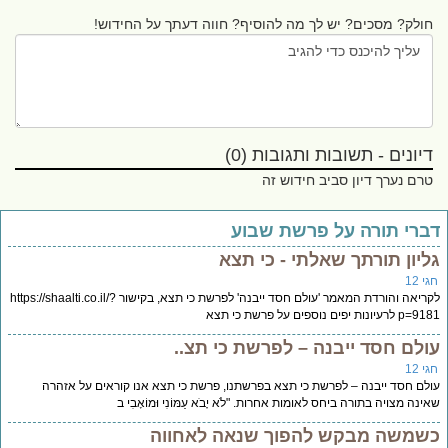
חולק? מסכים? יש לך מה להוסיף? חווה דעתך על החידוש!
דיונים - תשובות ותגובות (0)
טרם נערך דיון סביב חידוש זה
ברי תורה על פרשת שבוע
ליון תורתך שאלתי - כי תצא
י 12
לקריאה והורדת המאמר 'עולם חסד ייבנה' לפרשת כי תצא, בקישור https://shaalti.co.il/?
לרעיונות יפים נוספים על פרשת כי תצא
ולם חסד ייבנה – לפרשת כי תצ..
י 12
לם חסד ייבנה – לפרשת כי תצא בפרשתנו, פרשת כי תצא אנו קוראים על אזהרה
ינה מצויה בתורה ביחס לאומות אחרות. "לֹא יָבֹא עַמּוֹנִי וּמוֹאָבִי ב
שמשה מבקש להפוך שנאה לאחווה