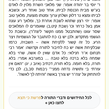
ר
'
יוסי בר יהודה אומר
:
שני מלאכי השרת מלוין לו לאדם
בע
"
ש מבית הכנסת לביתו
,
אחד טוב ואחד רע
,
וכשבא
לביתו ומצא נר דלוק ושלחן ערוך ומטתו מוצעת
,
מלאך טוב
אומר
:
יהי רצון שתהא לשבת אחרת כך
,
ומלאך רע עונה
אמן בעל כרחו
'
וכו
' (
שבת קיט
,
ב
)
שאומרים לו המלאכים
שסר עוונו
(
שהתבטל ממנו הקשר ליצה”ר
),
ובשבת כל
הגשמי מתקדש
,
ולכן יש בו כח להתגבר על הגשמיות ויצר
הרע
.
כל זה קשור ללקיחת אשה – השבויה
,
כרמז
שבלקיחת אשה יש כח לחיבור לתורה וקדושה
: '
אמר רבי
תנחום א
"
ר חנילאי
:
כל אדם שאין לו אשה
,
שרוי בלא
שמחה בלא ברכה בלא טובה … במערבא אמרי
:
בלא
תורה
,
בלא חומה
.
בלא תורה
,
דכתיב
(
איוב ו
,
יג
)
"
האם אין
עזרתי בי ותושיה נדחה ממני
"' (
יבמות סב
,
ב
).
לכן כדי
להתחזק על יצה
"
ר יש צורך באשה “והיתה לך לאשה”
.
לכל החידושים ודברי התורה ל
פרשת כי תצא
לחצו כאן »