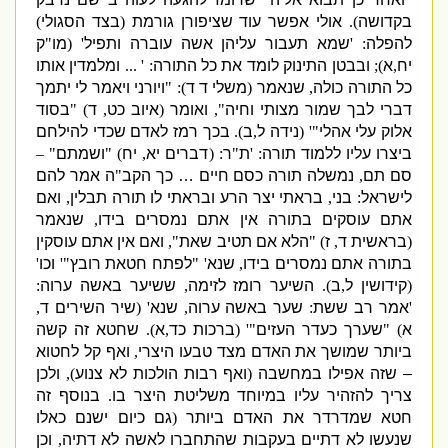
בקדושה
).
אולי אפשר עוד שציפורן גורמת
(
בצד הסגולי
)
להפלה
: '
שמא תעבור עליהן אשה עוברה ותפיל
' (
מו
"
ק
יח
,
א
);
ובבטן התינוק לומד את כל התורה
: ' ...
ומלמדין אותו
כל התורה כולה
,
שנאמר
(
משלי ד ד
): "
ויורני ויאמר לי יתמך
דברי לבך שמור מצותי וחיה
",
ואומר
(
איוב כט
,
ד
)
"
בסוד
אלוק עלי אהלי
"' (
נידה ל
,
ב
).
בכך רמז לאדם שכדי להילחם
ביצרו עליו ללמוד תורה
: '
ת
"
ר
:
(
דברים יא
,
יח
)
"
ושמתם
" –
סם תם
,
נמשלה תורה כסם חיים … כך הקב
"
ה אמר להם
לישראל
:
בני
,
בראתי יצר הרע ובראתי לו תורה תבלין
,
ואם
אתם עוסקים בתורה אין אתם נמסרים בידו
,
שנאמר
(
בראשית ד
,
ז
) "
הלא אם תטיב שאת
",
ואם אין אתם עוסקין
בתורה אתם נמסרים בידו
,
שנא
' "
לפתח חטאת רובץ
"'
וכו
'
(
קידושין ל
,
ב
).
השיער רומז לזימה
,
ששיער באשה ערוה
:
'
אמר רב ששת
:
שער באשה ערוה
,
שנא
' (
שיר השירים ד
,
א
)
"
שערך כעדר העזים
"' (
ברכות כד
,
א
)
.
שחטא זה קשה
ביותר שמושך את האדם מצד טבעו היצרי
,
ואף קל לחטוא
– שזה אפילו במחשבה
(
ואף רבות הולכות לא צנוע
),
ולכן
צריך להזהיר עליו במיוחד משליטת היצר בו
.
בנוסף זה
חטא שמדרדר את האדם ביותר
(
גם כיום ישנם כאלו
שנעשו לא דתיים בעקבות שהתחברו לאשה לא דתיה
,
וכן