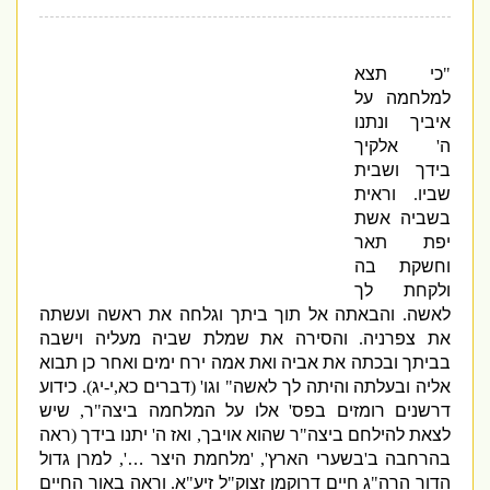
"
כי תצא
למלחמה על
איביך ונתנו
ה
'
אלקיך
בידך ושבית
שביו
.
וראית
בשביה אשת
יפת תאר
וחשקת בה
ולקחת לך
לאשה
.
והבאתה אל תוך ביתך וגלחה את ראשה ועשתה
את צפרניה
.
והסירה את שמלת שביה מעליה וישבה
בביתך ובכתה את אביה ואת אמה ירח ימים ואחר כן תבוא
אליה ובעלתה והיתה לך לאשה
"
וגו
' (
דברים כא
,
י
-
יג
).
כידוע
דרשנים רומזים בפס
'
אלו על המלחמה ביצה
"
ר
,
שיש
לצאת להילחם ביצה
"
ר שהוא אויבך
,
ואז ה
'
יתנו בידך
(
ראה
בהרחבה ב
'
בשערי הארץ
', '
מלחמת היצר …
',
למרן גדול
הדור הרה
"
ג חיים דרוקמן זצוק
"
ל זיע
"
א
.
וראה באור החיים