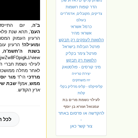
משחק קליקרים לאירוע שלך
הדר קופות רושמות
צדיקים, מקובלים, אדמו"רים
בעולם
ב"ה
, יום התייסד
כרמל אשראי
העם
', תהא שנת פלאו
אשראי מהיר
הרעיון העמוק המסת
הלוואות לעסקים רק תבקש
ומועילה!
הרעיון עוב
פורטל הובלות בישראל
בשנת ה'תשמ"ה
, 
פ
ורטל צימר בקליק
הלוואות רק תבקש
לעילוי נשמת חברי ה
מיני קורסים - פולסטאק
לאחר מחלה ממושכת ל
יצירת טריויה
מרדכי
הי"ד
מור יוס
יויו משחקים
ממש
, אמן!!
שבת של
קליפיקלפ - קליפ מדליק בקלי
ארץ הקודש.
קלות
לעילוי נשמת מרים בת
עמנואל ועזרא בן יוסף
להקדשה או פרסום באתר
לכל ה
-
צור קשר כאן