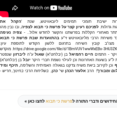
ות ישיבת תומכי תמימים ליובאוויטש, שנת '
הקהל את
ת גדולות.
לפניכם רעיון קצר על פרשת כי תבוא לצפיה
, ובו נבין מהו
תר מאחורי הקללות בפרשתנו והקשר לחודש אלול... -
צפיה נעימה
ד משיחת הרבי מליובאוויטש זי"ע
בהתוועדות שבת פרשת כי תבוא
מצו"ב קובץ השיחה בתרגום ללשון הקודש לתוספת עיון:
https://drive.google.com/file/d/1BmVUV1wwWxEBx-3HU3ZKjwZw8FOpigkJ/view. מוקדש
יקר - התמים
חיים רחמיאל
בן (יבלחט"א)
שאול
ע"ה
ליברזון
שנפטר
"ע בשעות האחרונות וכן לעילוי נשמת חברי היקר
יובל
בן (יבלחט"א)
ף
וכן לקירוב ביאת משיח צדקנו בגאולה האמיתית והשלימה,
תיכף ומיד
ום ומבורך!
הרב
אלעזר הכהן
שי'
כהן
,
בשליחות הרבי בחינוך, חריש -
חידושים ודברי התורה ל
פרשת כי תבוא
לחצו כאן »