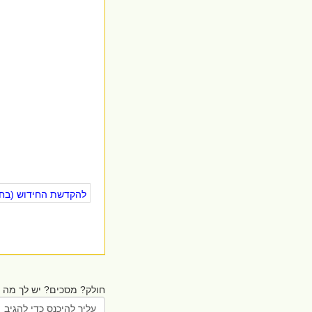
להקדשת החידוש (בחינ
חולק? מסכים? יש לך מה ל