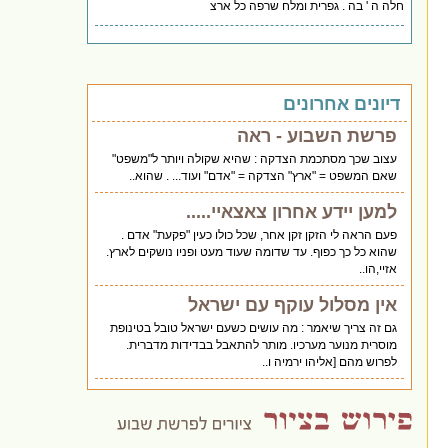
חלה ה ' בה . גפרית ומלח שרפה כל ארצ
דיונים אחרונים
פרשת השבוע - ראה
עצוב שכך מסתכמת הצדקה : שהיא שקולה ויותר ל"משפט"
שאם המשפט = "ארץ" הצדקה = "אדם" ועוד... . שהוא..
למען יידע אחרון צאצאיי.....
פעם הראה לי הזקן זקן אחר, שכל כולו כעין "פקעת" אדם .
שהוא כל כך כפוף. עד שדומה שעוד מעט ופניו נושקים לארץ.
אזיי,הו..
אין מסלול עוקף עם ישראל
גם זה צריך שיאמר : מה עושים כשעם ישראל טובל בטינופת
מוסרית מנוער מערכיו. מותר להתאבל בבדידות מדברית.
לפרוש מהם [אליהו ירמיה ו..