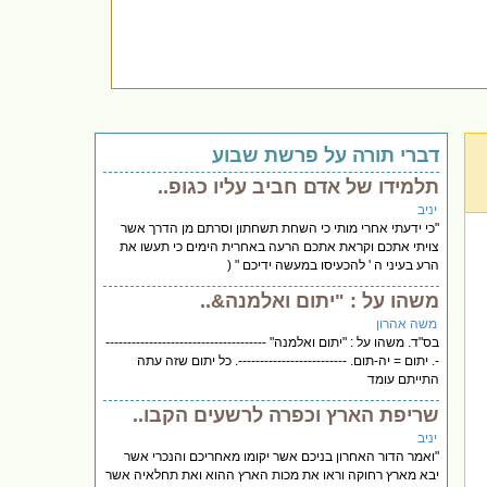
דברי תורה על פרשת שבוע
תלמידו של אדם חביב עליו כגופ..
יניב
"כי ידעתי אחרי מותי כי השחת תשחתון וסרתם מן הדרך אשר
צויתי אתכם וקראת אתכם הרעה באחרית הימים כי תעשו את
הרע בעיני ה ' להכעיסו במעשה ידיכם " (
משהו על : "יתום ואלמנה&..
משה אהרון
בס"ד. משהו על : "יתום ואלמנה" -------------------------------------
-. יתום = יה-תום. -------------------------. כל יתום שזה עתה
התייתם עומד
שריפת הארץ וכפרה לרשעים הקבו..
יניב
"ואמר הדור האחרון בניכם אשר יקומו מאחריכם והנכרי אשר
יבא מארץ רחוקה וראו את מכות הארץ ההוא ואת תחלאיה אשר