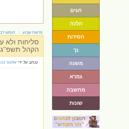
חגים
הלכה
פרשת שבוע
חומש דבר
חסידות
סליחות ולא על
הקהל תשפ''ג
נך
נכתב על ידי
אלעזר כהן
משנה
גמרא
מחשבה
שונות