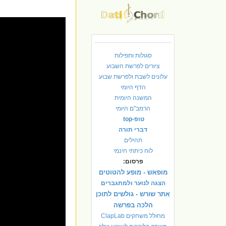
סגולות ותפילות
ציורים לפרשת השבוע
עלונים לשבת ולפרשת שבוע
הדף היומי
המשנה היומית
הרמב"ם היומי
טופ-top
דברי תורה
תהילים
לוח כיתתי חינמי
פרסום:
מופאש - מופע להטוטים
הצגה לנוער ולמתגברים
אתר שורש - גולשים לתוכן
הלכה בפרשה
מחולל משחקים ClapLab