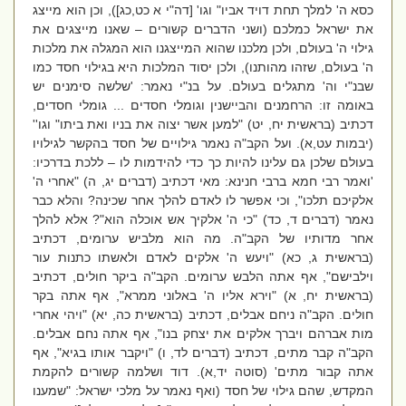
כסא ה' למלך תחת דויד אביו
" וגו' [דה"י א כט,כג]), וכן הוא מייצג
את ישראל כמלכם (ושני הדברים קשורים – שאנו מייצגים את
גילוי ה' בעולם, ולכן מלכנו שהוא המייצגנו הוא המגלה את מלכות
ה' בעולם, שזהו מהותנו), ולכן יסוד המלכות היא בגילוי חסד כמו
שבנ"י וה' מתגלים בעולם. על בנ"י נאמר:
'שלשה סימנים יש
באומה זו: הרחמנים והביישנין וגומלי חסדים ... גומלי חסדים,
דכתיב (בראשית יח, יט) "למען אשר יצוה את בניו ואת ביתו" וגו'
'
(יבמות עט,א). ועל הקב"ה נאמר גילויים של חסד בהקשר לגילויו
בעולם שלכן גם עלינו להיות כך כדי להידמות לו – ללכת בדרכיו:
'
ואמר רבי חמא ברבי חנינא: מאי דכתיב (דברים יג, ה) "אחרי ה'
אלקיכם תלכו", וכי אפשר לו לאדם להלך אחר שכינה? והלא כבר
נאמר (דברים ד, כד) "כי ה' אלקיך אש אוכלה הוא"? אלא להלך
אחר מדותיו של הקב"ה. מה הוא מלביש ערומים, דכתיב
(בראשית ג, כא) "ויעש ה' אלקים לאדם ולאשתו כתנות עור
וילבישם", אף אתה הלבש ערומים. הקב"ה ביקר חולים, דכתיב
(בראשית יח, א) "וירא אליו ה' באלוני ממרא", אף אתה בקר
חולים. הקב"ה ניחם אבלים, דכתיב (בראשית כה, יא) "ויהי אחרי
מות אברהם ויברך אלקים את יצחק בנו", אף אתה נחם אבלים.
הקב"ה קבר מתים, דכתיב (דברים לד, ו) "ויקבר אותו בגיא", אף
אתה קבור מתים' (סוטה יד,א).
דוד ושלמה קשורים להקמת
המקדש, שהם גילוי של חסד (ואף נאמר על מלכי ישראל: "
שמענו