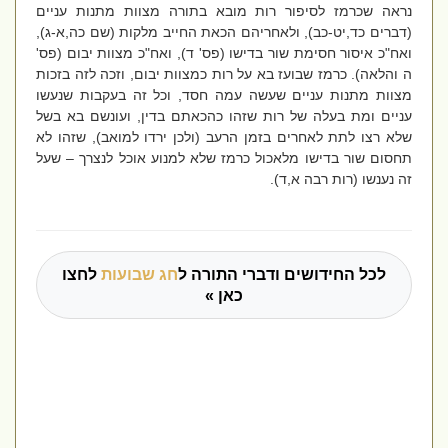
נראה שכרמז לסיפור רות מובא בתורה מצוות מתנות עניים
(דברים כד,יט-כב), ולאחריהם הכאת החייב מלקות (שם כה,א-ג),
ואח"כ איסור חסימת שור בדישו (פס' ד), ואח"כ מצוות יבום (פס'
ה והלאה). כרמז שבועז בא על רות כמצוות יבום, וזכה לזה בזכות
מצוות מתנות עניים שעשה עמה חסד, וכל זה בעקבות שנעשו
עניים ומת בעלה של רות שזהו כהכאתם בדין, ועונשם בא בשל
שלא רצו לתת לאחרים בזמן הרעב (ולכן ירדו למואב), שזהו לא
תחסום שור בדישו מלאכול כרמז שלא למנוע אוכל לנצרך – שעל
זה נענשו (רות רבה א,ד).
לכל החידושים ודברי התורה ל
חג שבועות
לחצו
כאן »