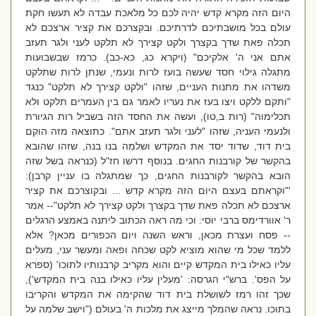
היום הזה מקרא קדש יהיה לכם כל מלאכת עבדה לא תעשו חקת
עולם בכל מושבתיכם לדרתיכם. ובקצרכם את קציר ארצכם לא
תכלה פאת שדך בקצרך ולקט קצירך לא תלקט לעני ולגר תעזב
אתם אני ה' אלקיכם" (ויקרא כג, כא-כב)
. כרמז שבשבועות
מתגלה גילוי חסד שעשה בועז לרות ונעמי, שנתן לרות שתלקט
משדהו את מתנות העניים, שזהו "ולקט קצירך לא תלקט" כנגד
"
ותקם ללקט ויצו בעז את נעריו לאמר גם בין העמרים תלקט ולא
תכלימוה
" (רות ב,טו), ועשה את החסד הזה בשביל רות הגיורת
ולנעמי העניה, שזהו "לעני ולגר תעזב אתם". כתוצאה מזה הוקם
בית דוד, שדוד יסד את המקדש ושלמה בנו בנה, שזהו שהובא
בהקשר של קורבנות החגים. בנוסף דרשו חז"ל (כנראה בשל שזה
הובא בהקשר לקורבנות החגים, כך שמתגלה בו עניין קרבן):
'
"וקראתם בעצם היום הזה מקרא קדש ... ובקוצרכם את קציר
ארצכם לא תכלה פאת שדך בקצרך ולקט קצירך לא תלקט"-- אמר
ר' אוורדימס ברבי יוסי: וכי מה ראה הכתוב ליתנה באמצע הרגלים
-- פסח ועצרת מכאן, וראש השנה ויום הכפורים מכאן? אלא
ללמד שכל מי שהוא מוציא לקט שכחה ופאה ומעשר עני, מעלים
עליו כאילו בית המקדש קיים והוא מקריב קרבנותיו לתוכו
' (ספרא
על הפס'. ברש"י הגרסה: '
מעלין עליו כאילו בנה בית המקדש'
),
שכך זהו רמז לשושלת בית דוד שהקימה את המקדש והקריבו
בתוכו. נראה שהמלך מייצג את מלכות ה' בעולם ("
וישב שלמה על