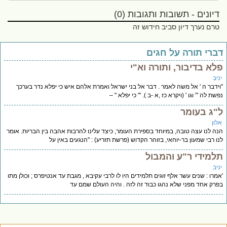
דיונים - תשובות ותגובות (0)
טרם נערך דיון סביב חידוש זה
ברי תורה על חגים
לא בדיבור, ותורה וא"י
יב
ידבר ה ' אל משה לאמר . דבר אל בני ישראל ואמרת אלהם איש כי יפלא נדר בערכך
שת לה '” וגו ' (ויקרא כז ,א -ב ). '" כי יפלא " –
"ג בעומר
לון
ה לנו עצה טובה, במיוחד בספירת העומר, כיצד עלינו להרבות אהבה בין הבריות. אומר
ו רבי שמעון בר-יוחאי, בזוהר הקדוש (פרשת תזריע) : "הנגעים באין על
למידי ר"ע והמבול
יב
מרו : שנים עשר אלף זוגים תלמידים היו לו לרבי עקיבא , מגבת עד אנטיפרס ; וכולן מתו
רק אחד מפני שלא נהגו כבוד זה לזה . והיה העולם שמם עד