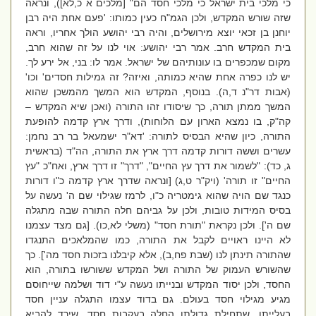
כי מלכי בית ישראל כי מלכי חסד הם
" [מלכים א כ,לא]), ונראה
שזה שורש המקדש, ולכן הגמ"ח כעין כמותו: '
פעם אחת היה רבן
יוחנן בן זכאי יוצא מירושלים, והיה רבי יהושע הולך אחריו, וראה
בית המקדש חרב. אמר רבי יהושע: אוי לנו על זה שהוא חרב,
מקום שמכפרים בו עונותיהם של ישראל. אמר לו: בני, אל ירע לך.
יש לנו כפרה אחת שהיא כמותה, ואיזה? זה גמילות חסדים' וכו'
(אבות דר"נ ד,ה)
. בנוסף, המקדש הוא המשך מהמשכן שהוא
המשך ממתן תורה, כך שיסודו זהו התורה (ואכן שיא המקדש –
קה"ק, בו נמצא הארון עם הלוחות), ודרך ארץ קדמה להופעת
התורה, כיון שהיא הבסיס לתורה:
'דא"ר ישמעאל בר רב נחמן:
עשרים וששה דורות קדמה דרך ארץ את התורה, הה"ד (בראשית
ג, כד): "לשמור את דרך עץ החיים", "דרך" זו דרך ארץ, ואח"כ "עץ
החיים" זו תורה
' (ויק"ר ט,ג) [ונראה שדרך ארץ קדמה כ"ו דורות
כנגד שם הויה שהוא גימטריה כ"ו, לרמז שגילוי שם ה' נעשה על
בסיס המידות טובות, ולכן על גביהם חלה התורה שבה מתגלה
שם ה']. ולכן נקראת "תורת חסד" (משלי לא,כו). [גם מצד עצמנו
לא היינו ראויים לקבל את התורה, כמו שהמלאכים התנגדו
שהתורה תינתן לנו (שבת פח,ב),
אלא קיבלנו בזכות חסד מה']
. כך
שהשורש העמוק של התורה ושל המקדש ששורשו בתורה, הוא
החסד, ולכן יסוד המקדש ובנייתו נעשה ע"י דוד ושלמה שייחוסם
מגיע מגילוי חסד בעולם. גם בדוד עצמו התגלה עניין חסד
בעלייתו, שתחילת גדולתו החלה בעקבות חסד, שירד להביא