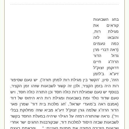
בחג השבועות
קוראים את
מגילת רות,
והובאו לזה
כמה טעמים
(ראה דברי מרן
גדול הדור
הרה"ג חיים
דרוקמן זצוק"ל
זיע"א ב'לזמן
הזה', סיון, 'הקשר בין מגילת רות למתן תורה'). יש טעם שסיפור
רות היה בזמן הקציר, ולכן זה קשור לשבועות שזהו זמן הקציר,
בנוסף יש טעם שמגילת רות כולה חסד וכן התורה כולה חסד, ויש
טעם שדוד נולד ומת בשבועות ומגילת רות היא היחוס של דוד
(אמנם ראה ב'מועדי ישראל', 'חג מלכות בית דוד' שמרן פאר
הדור הרה"ג שלמה גורן זצוק"ל זיע"א מביא שזה מחלוקת בבלי
ויר'). נראה שהתורה רמזה על הגילוי שיהיה במעלת החסד בקשר
לשבועות שבזה היסוד למלכות דוד, שבקורבנות החגים ישר אחרי
שבועות הזכירה התורה את מתנות העניים: " ...
וקראתם בעצם