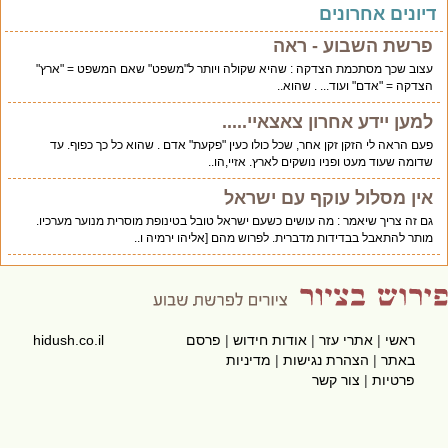
יונים אחרונים
פרשת השבוע - ראה
עצוב שכך מסתכמת הצדקה : שהיא שקולה ויותר ל"משפט" שאם המשפט = "ארץ"
הצדקה = "אדם" ועוד... . שהוא..
למען יידע אחרון צאצאיי.....
פעם הראה לי הזקן זקן אחר, שכל כולו כעין "פקעת" אדם . שהוא כל כך כפוף. עד
שדומה שעוד מעט ופניו נושקים לארץ. אזיי,הו..
אין מסלול עוקף עם ישראל
גם זה צריך שיאמר : מה עושים כשעם ישראל טובל בטינופת מוסרית מנוער מערכיו.
מותר להתאבל בבדידות מדברית. לפרוש מהם [אליהו ירמיה ו..
ראשי
|
אתרי עזר
|
אודות חידוש
|
פרסם
hidush.co.il
באתר
|
הצהרת נגישות
|
מדיניות
פרטיות
|
צור קשר