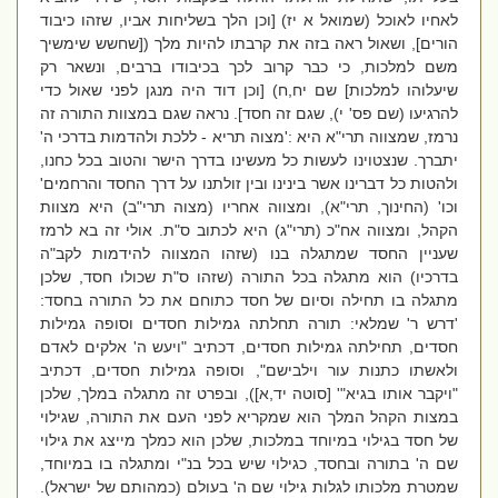
לאחיו לאוכל (שמואל א יז) [וכן הלך בשליחות אביו, שזהו כיבוד
הורים], ושאול ראה בזה את קרבתו להיות מלך ([שחשש שימשיך
משם למלכות, כי כבר קרוב לכך בכיבודו ברבים, ונשאר רק
שיעלוהו למלכות] שם יח,ח) [וכן דוד היה מנגן לפני שאול כדי
להרגיעו (שם פס' י), שגם זה חסד]. נראה שגם במצוות התורה זה
נרמז, שמצווה תרי"א היא
:'מצוה תריא - ללכת ולהדמות בדרכי ה'
יתברך. שנצטוינו לעשות כל מעשינו בדרך הישר והטוב בכל כחנו,
ולהטות כל דברינו אשר בינינו ובין זולתנו על דרך החסד והרחמים
'
וכו' (החינוך, תרי"א), ומצווה אחריו (מצוה תרי"ב) היא מצוות
הקהל, ומצווה אח"כ (תרי"ג) היא לכתוב ס"ת. אולי זה בא לרמז
שעניין החסד שמתגלה בנו (שזהו המצווה להידמות לקב"ה
בדרכיו) הוא מתגלה בכל התורה (שזהו ס"ת שכולו חסד, שלכן
מתגלה בו תחילה וסיום של חסד כתוחם את כל התורה בחסד:
'
דרש ר' שמלאי: תורה תחלתה גמילות חסדים וסופה גמילות
חסדים, תחילתה גמילות חסדים, דכתיב "ויעש ה' אלקים לאדם
ולאשתו כתנות עור וילבישם", וסופה גמילות חסדים, דכתיב
"ויקבר אותו בגיא"' [סוטה יד,א])
, ובפרט זה מתגלה במלך, שלכן
במצות הקהל המלך הוא שמקריא לפני העם את התורה, שגילוי
של חסד בגילוי במיוחד במלכות, שלכן הוא כמלך מייצג את גילוי
שם ה' בתורה ובחסד, כגילוי שיש בכל בנ"י ומתגלה בו במיוחד,
שמטרת מלכותו לגלות גילוי שם ה' בעולם (כמהותם של ישראל).