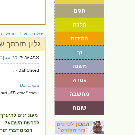
חגים
הלכה
פרשת שבוע
חומש דבר
חסידות
גליון תורתך שאלתי מס' 1
נך
נכתב על ידי
חגי 12
| 6/9/2024
משנה
DatiChord - ,
:
גמרא
DatiChord
: datichord -AT- gmail.com
מחשבה
שונות
מעוניינים להיערך
לפרשת השבוע?
רוצים דברי תו