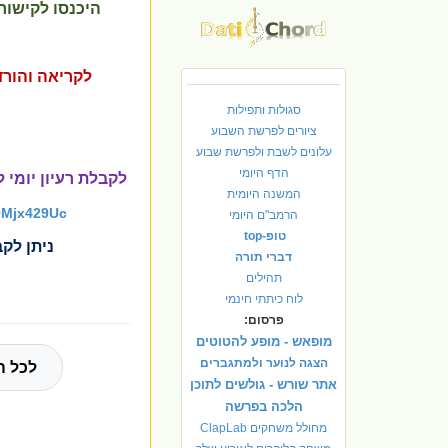
היכנסו לקישור
לקריאה והורד
סגולות ותפילות
ציורים לפרשת השבוע
עלונים לשבת ולפרשת שבוע
הדף היומי
לקבלת רעיון יומי
המשנה היומית
QMjx429Uc
הרמב"ם היומי
טופ-top
ניתן לקב
דברי תורה
תהילים
לוח כיתתי חינמי
פרסום:
מופאש - מופע להטוטים
הצגה לנוער ולמתגברים
לכל ה
אתר שורש - גולשים לתוכן
הלכה בפרשה
מחולל משחקים ClapLab