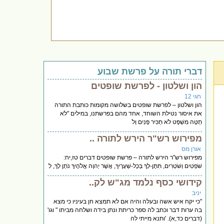
דברי תורה על פרשת שבוע
הון ושלטון - לפרשת שופטים
חגי 12
הון ושלטון – לפרשת שופטים בשלושה מקומות כותבת התורה
את איסור נטילת השוחד, אחד מהם בפרשתנו, במילים "לֹא
תַטֶּה מִשְׁפָּט לֹא תַכִּיר פָּנִים וְלֹ
מפירוש רש"ר הירש לתורה ..
אורן מס
מפירוש רש"ר הירש לתורה – פרשת שופטים דברים טז,יח:
שֹׁפְטִים וְשֹׁטְרִים, תִּתֶּן-לְךָ בְּכָל-שְׁעָרֶיךָ, אֲשֶׁר יְהוָה אֱלֹהֶיךָ נֹתֵן לְךָ, לִ
קידושי כסף נלמד מג"ש לק..
יניב
"כי יקח איש אשה ובעלה והיה אם לא תמצא חן בעיניו כי מצא
בה ערות דבר וכתב לה ספר כריתת ונתן בידה ושלחה מביתו " וגו'
(דברים כד,א). 'ותנא מייתי לה