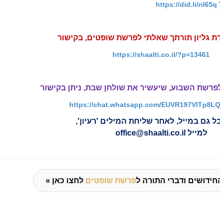
https://did.li/nI65q
ת גליון תורתך שאלתי לפרשת שופטים, בקישור
https://shaalti.co.il/?p=13461
 לפרשת השבוע, שיעשיר את שולחן שבת, ניתן בקישור
https://chat.whatsapp.com/EUVR197VITp8L
ל גם במייל, לאחר שליחת המילים 'רעיון',
למייל
office@shaalti.co.il
חידושים ודברי התורה ל
פרשת שופטים
לחצו כאן »