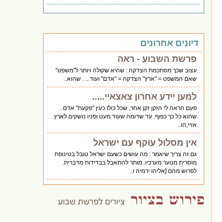
דיונים אחרונים
פרשת השבוע - ראה
עצוב שכך מסתכמת הצדקה : שהיא שקולה ויותר ל"משפט"
שאם המשפט = "ארץ" הצדקה = "אדם" ועוד... . שהוא..
למען יידע אחרון צאצאיי.....
פעם הראה לי הזקן זקן אחר, שכל כולו כעין "פקעת" אדם .
שהוא כל כך כפוף. עד שדומה שעוד מעט ופניו נושקים לארץ.
אזיי,הו..
אין מסלול עוקף עם ישראל
גם זה צריך שיאמר : מה עושים כשעם ישראל טובל בטינופת
מוסרית מנוער מערכיו. מותר להתאבל בבדידות מדברית.
לפרוש מהם [אליהו ירמיה ו..