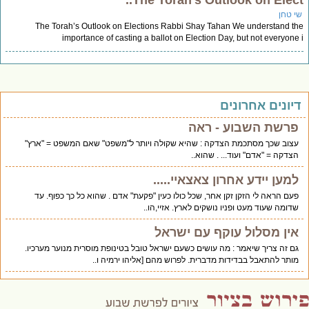
The Torah’s Outlook on Elect.
י טחן
The Torah’s Outlook on Elections Rabbi Shay Tahan We understand t
importance of casting a ballot on Election Day, but not everyone
יונים אחרונים
פרשת השבוע - ראה
עצוב שכך מסתכמת הצדקה : שהיא שקולה ויותר ל"משפט" שאם המשפט = "ארץ"
הצדקה = "אדם" ועוד... . שהוא..
למען יידע אחרון צאצאיי.....
פעם הראה לי הזקן זקן אחר, שכל כולו כעין "פקעת" אדם . שהוא כל כך כפוף. עד
שדומה שעוד מעט ופניו נושקים לארץ. אזיי,הו..
אין מסלול עוקף עם ישראל
גם זה צריך שיאמר : מה עושים כשעם ישראל טובל בטינופת מוסרית מנוער מערכיו.
מותר להתאבל בבדידות מדברית. לפרוש מהם [אליהו ירמיה ו..