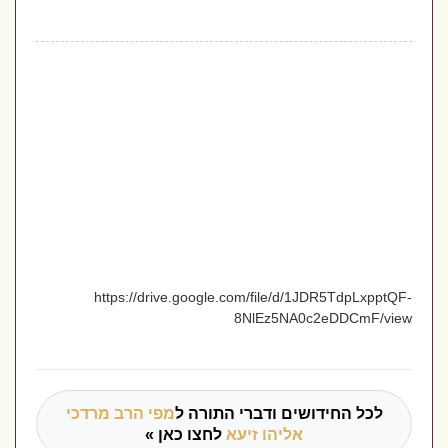
https://drive.google.com/file/d/1JDR5TdpLxpptQF-
8NlEz5NA0c2eDDCmF/view
לכל החידושים ודברי התורה ל
מפי הרב מרדכי
אליהו זיעא
לחצו כאן »