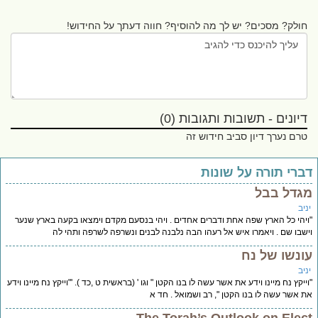
חולק? מסכים? יש לך מה להוסיף? חווה דעתך על החידוש!
דיונים - תשובות ותגובות (0)
טרם נערך דיון סביב חידוש זה
ברי תורה על שונות
גדל בבל
יב
יהי כל הארץ שפה אחת ודברים אחדים . ויהי בנסעם מקדם וימצאו בקעה בארץ שנער
שבו שם . ויאמרו איש אל רעהו הבה נלבנה לבנים ונשרפה לשרפה ותהי לה
ונשו של נח
יב
ייקץ נח מיינו וידע את אשר עשה לו בנו הקטן " וגו ' (בראשית ט ,כד ). '"וייקץ נח מיינו וידע
 אשר עשה לו בנו הקטן ", רב ושמואל . חד א