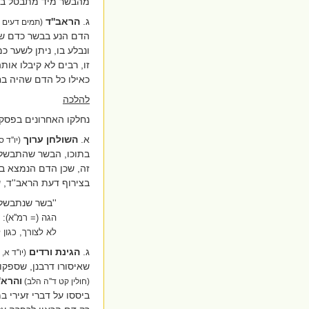
מהבשר מיד מתבטל במי
ג.
הראב''ד
(תמים דעים סי
הדם הנע בבשר כדם ש
ונבלע בו, ניתן לשער 
זו, רבים לא קיבלו אות
כאילו כל הדם שהיה בח
להלכה
נחלקו האחרונים בפסק
א.
השולחן ערוך
(יו''ד 
בתוכו, הבשר שהתבשל 
זה, שכן הדם הנמצא בו
בצירוף דעת הראב''ד, 
''בשר שנתבשל 
הגה (= רמ''א):
לא לצורך, כגון 
ג.
הגינת ורדים
(יו''ד א,
שאיסורו דרבנן, שספקו
והרא'
(חולין קט ד''ה הלב)
ביססו על דברי זעירי 