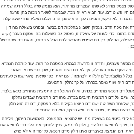
וק מנמק מדוע לא שתו המצרים מהיאור, הוא מנמק שזה בגלל הדגה שמתה
ם היו פשוט דם. עוד הביא ראייה מכך, שבניגוד לשאר המכות בהן פרעה
מכה זו לא ביקש, והסיבה לכך היא שאכן הדם נעלם מאליו אחרי שעה קלה.
ה את מכת הדם, נעסוק השבוע בהלכות דם בבשר, ובפרט בשאלה מה דין
בתוכו. כדי לענות על שאלה זו, נעסוק גם בשאלות בהן עסקנו בעבר
(ויקרא
 באכילה, החילוק בין דם שפרש מהבשר לדם הבלוע בתוכו, והאם דם שהתבשל
ן.
ם מספר פעמים, וחזרה זו נדרשת בגמרא במסכת כריתות. עוד כותבת הגמרא
חיה ועוף נאסר באכילה, אך לא דם דגים וחגבים, שכן בפרשת צו נאמר:
ּ בְּכֹ?ל מוֹשְׁבֹתֵיכֶ?ם לָע?וֹף וְלַבְּהֵמָֽה''. עם זאת, כפי שראינו
לעיתים
(ראה שנה ג')
 דם חיה ועוף נאסר בכרת? על כך נחלקו התנאים:
וכל דם הנפש מתחייב בכרת, ואילו האוכל דם התמצית מתחייב בלאו בלבד.
ובר, שגם על דם התמצית חייבים בכרת. מהו דם התמצית שבדינו נחלקו
בר, שלאחר השחיטה ישנו דם היוצא בקילוח בלא הפסקה, דם זה הוא חלק
בפעם השנייה, שכבר אינו יוצא ברצף, הוא דם התמצית.
בא לידי ביטוי גם בשאלה מתי יש להוציאו מהמאכל, באמצעות חיתוך, מליחה
בו, צריך להוציאו בכל עניין, ולכן לדוגמא, צריך לחתוך את הלב כדי להוציא את
זאת, דם הנמצא באיברים ואינו חלק מדם הנפש, כל עוד הוא לא פרש