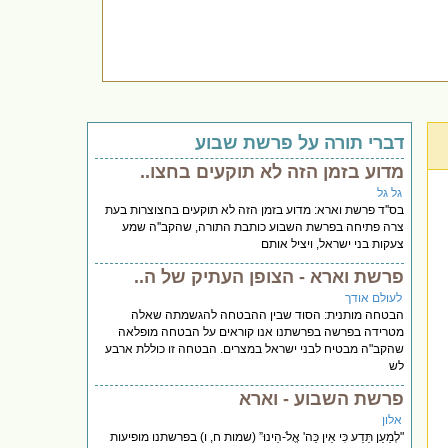
דברי תורה על פרשת שבוע
מדוע בזמן הזה לא תוקעים בחצו..
גל גל
בס''ד פרשת וארא: מדוע בזמן הזה לא תוקעים בחצוצרות בעת
צרה פתיחה בפרשת השבוע כותבת התורה, שהקב''ה שמע
צעקות בני ישראל, ויציל אותם
פרשת וארא - הצופן העתיק של ה..
לעולם אודך
הבטחה מותנית: הסוד שבין ההבטחה להגשמתה שאלה
מטרידה בפרשה בפרשתנו אנו קוראים על הבטחה מופלאה
שהקב"ה מבטיח לבני ישראל במצרים. הבטחה זו כוללת ארבע
לש
פרשת השבוע - וארא
אלון
"לְמַעַן תֵּדַע כִּי אֵין כַּה' אֱלֹ-הֵינוּ” (שמות ח, ו) בפרשתנו מופיעות