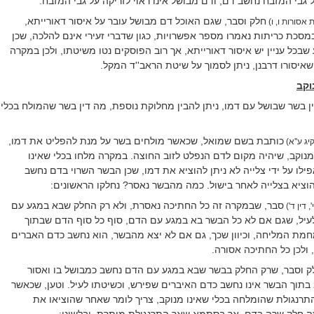
 גבי המזבח נחשב דם, ודם מבושל אינו ראוי לזריקה על גבי המזבח.
חלק וסבר, שגם האוכל דם מבושל עובר על איסור דאורייתא,
 אסורות ו, ו)
מסכת כריתות נאמרו מספר אפשרויות, כגון שדברי זעירי אינם להלכה, שכן
בכל עניין יש איסור דאורייתא, אך רוב הפוסקים נטו משיטתו, ולכן במקרה
איסורו דרבנן, ניתן לסמוך על שיטת הראב''ד המקל.
וקב
 בשר שבושל עם דמו, ניתן להבין מחלוקת נוספת, מה דין בשר שהמולח בכלי
כותבת בשם שמואל, שכאשר מולחים בשר על מנת להפליט את דמו,
יג ע''א)
 מנוקב, שיהיה מקום לדם הנפלט לזוב החוצה. במקרה מלחו בכלי שאינו
ילו על ידי צלייה לא ניתן להוציא את דמו, שכן הבשר השרוי בדם נחשב
להוציא בצלייה לאחר בישול. כמה מהבשר נאסר? נחלקו הראשונים:
סבר, שבמקרה זה כל החתיכה נאסרת, ולא רק החלק שבא במגע עם
', דין ד')
לעיל, שגם אם לא כל הבשר בא במגע עם הדם, סוף כל סוף הדם שבתוך
חמת המליחה, וכיוון שכך, גם אם לא יצא מהבשר, הוא נחשב כדם האברים
ולכן כל החתיכה אסורה.
 וסבר, שרק החלק בבשר שבא במגע עם הדם נחשב כמבושל בו ואסור
בתוך הבשר אינו נחשב כדם האיברים שפירש, וכשיטתו לעיל. וטען, שכאשר
תרנגולת שהומלחה בכלי שאינו מנוקב, צריך לומר שאחר שהוציאו את
זה חלק שרה בדם, אך בסתמא שאר התרנגולת מותרת. ובלשונו: