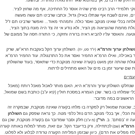
וקי תלמידי הרב רבינו פרץ שהיה אוסר כל החתיכה, אף מה שחוץ לציר.
ם, ואינם לשבח אף שנתלו באילן גדול, וכתבו שרבינו תם עשה מעשה
חה בכלי שאינו מנוקב ואסר כולה. ותמהתי מאוד... ואפשר שרבינו תם ז"ל
לת מחמת שהוציאוה מן הציר, ולא נודע אי זה צד היה מונח בתוך הציר,
עה. והאוסר עליו להביא ראיה ברורה וחזקה, כי התורה חסה על ממונם של
שולחן ערוך והרמ''א
. השולחן ערוך הקל בעקבות הרא''ש, שרק
(יו''ד סט, יח)
אכילה, ואילו הרמ''א החמיר ואסר את כל התרנגולת. עוד החמיר הרמ''א
גולת שהתה זמן מועט בקערה שאינה מנוקבת כדי שתאסר, בעוד שהשולחן
 שם שיעור זמן בו מים על האש מתחילים לרתוח.
עמיים
שנחלקו השולחן ערוך והרמ''א היא, האם מותר לאכול מאכל רותח (מאכל
לי שמלחו בו בשר. שכן הגמרא במסכת חולין
כותבת בשם שמואל,
(קיא ע''ב)
 הראשונים במה מדובר:
, שכוונת שמואל רק למקרה בו מלחו בקערה שאינה מנוקבת, שבמקרה זה
ת הכלי, אך בכלי מנוקב הדם נוזל כלפי מטה. כך נראה שפסק גם
השולחן
ה זו 'בסתם'. ב.
הר''ן
חלק וסבר שמדובר גם בקערה מנוקבת, שכן גם
(מ ע''ב)
הרמ''א
לכתחילה, ורק בדיעבד הקל. עם זאת, מותר למלוח באותה קערה
(שם)
 מפליט את הדם), כיוון שבזמן המליחה הקערה טרודה לבלוע ולא לפלוט.