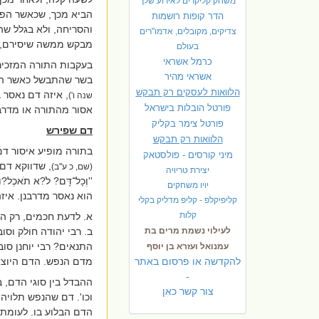
משחק קליקרים לאירוע שלך
הביא מכך, שכאשר הפס
הדר קופות רושמות
והסריחה, ולא בגלל שה
צדיקים, מקובלים, אדמו"רים
מבקש ממשה שיסירם, ב
בעולם
כרמל אשראי
בעקבות התורה המזכיר
אשראי מהיר
בשר שהתבשל כאשר הדם 
הלוואות לעסקים רק תבקש
, איזה דם נאסר
שנה ו')
פורטל הובלות בישראל
אסור מהתורה או מדרבנ
פ
ורטל צימר בקליק
דם שפירש
הלוואות רק תבקש
בתורה מופיע איסור ד
מיני קורסים - פולסטאק
, שדווקא דם 
(שם, כ ע''ב)
יצירת טריויה
''וְכָל־דָּם? לֹ?א תֹאכְל?ו
יויו משחקים
הוא נאסר מדרבנן.
איזה
קליפיקלפ - קליפ מדליק בקלי
קלות
א. לדעת חכמים, רק הא
לעילוי נשמת מרים בת
ב. רבי יהודה חולק וס
התנאים? רבי יוחנן סו
עמנואל ועזרא בן יוסף
להקדשה או פרסום באתר
מדם הנפש. הדם היוצא 
-
ההבדל בין סוגי הדם, 
צור קשר כאן
וכו'. דם שהנפש תלויה 
הדם הבלוע בו. לעומת 