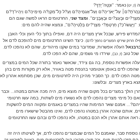
שה
נאמר:
''וּנְטֵֽה־יָדְךָ?
(ז, יט)
ַהֲרֹתָ?ם׀ עַל־יְאֹרֵיהֶ?ם וְעַל־אַגְמֵיהֶ?ם וְעַ?ל כָּל־מִקְוֵ?ה מֵימֵיהֶ?ם וְיִֽהְיוּ־דָ?ם
צְרַ?יִם וּבָעֵצִ?ים וּבָאֲבָנִֽים''.
ומצד שני
, החרטומים הראו למשה שגם הם
יַּֽעֲשׂוּ־כֵ?ן חַרְטֻמֵּ?י מִצְרַ?יִם בְּלָטֵיהֶ?ם'', ונמצא שהיה להם מים:
מדרש פירש, שבכל ארץ מצרים היה דם, ואפילו בתוך כלי העץ וכלי האבן
. כיצד השיגו החרטומים מים להופכם לדם אל
לו הרוק שירקו המצרים נהפך לדם)
רבנאל
העלה אפשרות, שמדובר במים שקנו מיהודים, שהם לא נהפכו לדם.
 שכל טוב
, שירדו מי גשמים, שהם לא הפכו לדם.
(ז, כב)
עלה אפשרות נוספת, בה גם צידד, שכאשר נאמר בתורה שכל המים במצרים
ה שהפכו לדם באופן אוטומטי בהנפת מטה באוויר, אלא רק מקורות מים בהן
טה הפכו לדם. כך הסביר מהיכן היה לחרטומים מים, שכן מסתמא אהרון לא
א בארץ מצרים. ובלשונו:
רן הולך במצרים בכל מקום שהיה מוצא מים, היה מכה אותם במטהו... וכבר
אם כל מימי מצרים נהפכו לדם ולא נשארו מים לשתות, במה עשו חרטומי
יהם?... אמנם שאר המימות שהיו במצרים באגמים ומקווה המים להשקות
ים, אותם שהכה אהרן במטהו נהפכו לדם, ואינו מהבטל שישארו מים
ראה אותם אהרן ולא הכם במטהו, ולא נהפכו לדם ובהם עשו החרטומים
ה נוספת סבר, שאמנם כל המים שבמצרים נהפכו לדם, אך לשיטתו היה זה
ם חזרו להיות מים, וכך מובן מהיכן היה לחרטומים מים. ראייה לפירוש זה