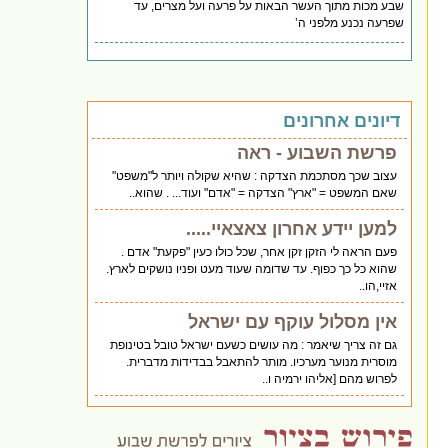
שבע מכות מתוך העשר הבאות על פרעה ועל מצרים, עד
שפרעה נכנע מלפני ה’
דיונים אחרונים
פרשת השבוע - ראה
עצוב שכך מסתכמת הצדקה : שהיא שקולה ויותר ל"משפט"
שאם המשפט = "ארץ" הצדקה = "אדם" ועוד... . שהוא..
למען יידע אחרון צאצאיי.....
פעם הראה לי הזקן זקן אחר, שכל כולו כעין "פקעת" אדם .
שהוא כל כך כפוף. עד שדומה שעוד מעט ופניו נושקים לארץ.
אזיי,הו..
אין מסלול עוקף עם ישראל
גם זה צריך שיאמר : מה עושים כשעם ישראל טובל בטינופת
מוסרית מנוער מערכיו. מותר להתאבל בבדידות מדברית.
לפרוש מהם [אליהו ירמיה ו..