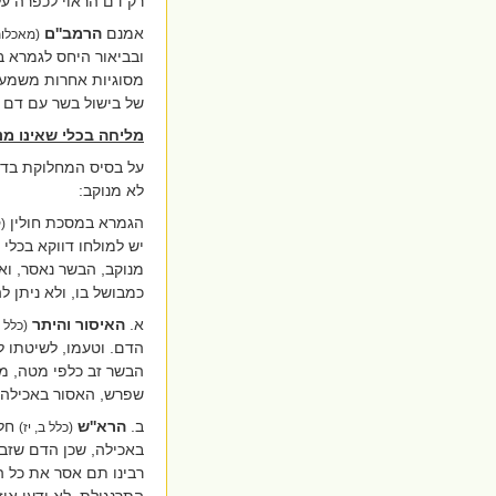
רק דם הראוי לכפרה על
אמנם
הרמב''ם
(מאכלות
ובביאור היחס לגמרא ב
מסוגיות אחרות משמע ש
של בישול בשר עם דם ש
מליחה בכלי שאינו מנ
על בסיס המחלוקת בדין
לא מנוקב:
הגמרא במסכת חולין
(ק
יש למולחו דווקא בכלי
מנוקב, הבשר נאסר, ואפ
כמבושל בו, ולא ניתן 
א.
האיסור והיתר
(כלל י
הדם. וטעמו, לשיטתו 
הבשר זב כלפי מטה, מ
שפרש, האסור באכילה, 
ב.
הרא''ש
חלק
(כלל ב, יז)
באכילה, שכן הדם שזב 
רבינו תם אסר את כל ה
התרנגולת, לא ידעו אי