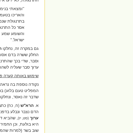
''ומצאתי בנימ
והאריכו בטעמי
בתרנגולת שנמל
אסר כל התרנגו
והשומע שמע וט
ישראל.''
גם במקרה זה, נחלקו
ה
החלק ששרה בדם אסור ב
וסבר, שדי בכך שהתרנ
ערוך סבר שעליה לשהות
שימוש באותה קערה פ
נקודה נוספת בה נראה 
המפליט טעם בלוע) בכ
שדבר זה נאסר, ונחלקו
א.
הרא''ש
כתב
(ח, כח)
הדם נצבר ונבלע בדפנו
ערוך
, שהביא דע
(סט, יז)
היא בולעת, וכן החמיר
שוב בשר (למרות שהמלח