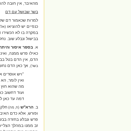
מהאיבר, אין חובה להוצ
בשר שבושל עם דם
למרות שכאמור דם שלא
כנפיים יש להוציאו
(אלא
במקרה בו לא הכשירו א
בבישול ונבלע שוב. נח
א.
בספר איסור והיתר
כאילו פרש ממנה, ואינ
הדם, אין הדם בטל בבשר
, אך כאן הדם נחשב
בשר)
''ויש אוסרים 
ואין לומר, ה
מה שהוא חוץ 
ועוד דחשוב כא
דמה עד כאן לשו
ב.
הרא''ש
חלק 
(ח, מה)
ופורש, אלא כדם האיב
פרש ונבלע בחזרה בבשר
זב ממנו במהלך הצלייה