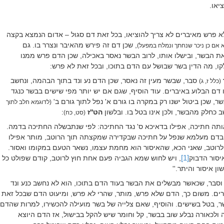
יאו.
 פרש מאיברים לא צריך להוציאו, בכל זאת דם סגול – אדום הנמצא בקצה
, שכן דם זה פירש מהאיבר ונצרר בו. גם
 אם כן ניכר שנחתך ונמלח במפעל)
ת הבשר, ובישלו אותו, לרוב הבשר נאסר באכילה, שכן הדם פרש ממנו
לקו, מה הדין בשר שבושל עם הדם בתוכו, ובכל זאת לא פרש:
סבר, שבשר מעין זה נאסר, שכן הדם נע ונד בתוך הבהמה, ונחשב
(כלל ז, ג)
ו דם הבלוע באיברים. עוד הוסיף, שגם אם יש יותר מפי שישים בבשר כנגד
, שכן ביטול ישנו רק במקרה בו גורם א' נפל לתוך גורם ב'
(לדוגמא חלב לתוך
 כחלק מהבשר, ולכן אינו בטל בו. ובלשון
הט''ז
:
(סט, כח)
אותה חתיכה, אפילו בדאיכא ס' נגד החתיכה: לפי שנתבשלה החתיכה בדמה.
א בדם מעלמא שנפל על חתיכה שבקדירה שמקצתה תוך הרוטב, מותר אפילו
לרוטב, שאני הכא, שהאיסור הוא מחמת עצמו, נשאר הטעם במקומו ואסור.
יסור הדבוק
[1]
, ויש לחוש שמא הגביה פעם אחת חוץ לרוטב, קודם שפולט כל
ן איסור והיתר.''
וסבר, שכאשר מבשלים את הבשר בעוד הדם בתוכו, הוא לא נחשב כנע ונד
רים. משום כך, הדם שלא פרש, מותר, שהרי לא פרש, ומיעוט הדם שבכל זאת
, בטל בשישים. והוסיף, שאם צלייה של בשר מועילה להכשירו, למרות שהדם
 ולכאורה נבלע שוב בבשר, קל וחומר שיש להקל בבישול, אז הדם היוצא