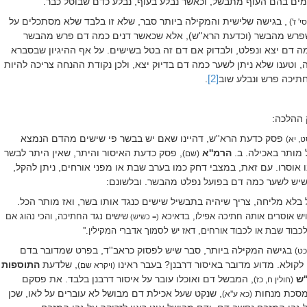
ם בהם העוף מתבשל, וכאשר נבלע בעוף, נבלע כדם שבוטל כבר.
, בגישה שלישית והמקילה ביותר סבר, שלא זו בלבד שלא מסתכלים על
' ז')
פרש מהבשר (וכדעת הרא''ש), אלא שכאשר דנים כמה דם פרש מהבשר
כמה דם יצא ונפלט, ולבדוק אם דם זה בטל בשישים. על אף ההיגיון שבסברא
ה, וטענו שלא ניתן לשער כמה דם בדיוק יצא, ולכן נקודת ההנחה צריכה להיות
תיכה פרש ונבלע שוב
[2]
.
 ההלכה:
פסק כדעת הרא''ש, דהיינו שאם יש בבשר פי שישים מהדם הנמצא
סט, יא)
מותר באכילה. ב.
הרמ''א
, פסק כדעת האיסור והיתר, שאין היתר לבשר
(שם)
 אוסרו. עם זאת, במצבי דחק כמו בערב שבת או מפני אורחים, ניתן להקל,
שיש לשער כמה דם בפועל נפלט מהבשר. ובלשונם:
בלא מליחה, צריך שיהיה בתבשיל שישים כנגד אותו בשר, ואז מותר הכל.
 ויש אוסרים אותה חתיכה אפילו, בדאיכא
שישים נגד החתיכה, והכי נהוג אם
(= כשיש)
לכבוד שבת או לכבוד אורחים, דאז יש לסמוך אדברי המקילין.''
בגישה המקילה ביותר, סבר שיש לפסוק כראב''ד, בפרט שמדובר בדם
 כט)
 לקולא. מדוע מדובר באיסור דרבנן? בעבר ראינו
, שלדעת
התוספות
(ויקרא שם)
'ש
, המבשל דם ואוכלו עובר על איסור דרבנן בלבד. את פסקם
(חולין ח, כז)
במסכת מנחות
, שנקט שעל אכילת דם מבושל לא עוברים על לאו, שכן
(כא ע''א)