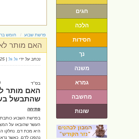
חגים
הלכה
פרשת שבוע
חומש בר
חסידות
האם מותר לא
נך
נכתב על ידי
גל גל
| 23/1/2025
משנה
פ
גמרא
בס''ד
האם מותר לא
מחשבה
שהתבשל בע
פתיחה
שונות
בפרשת השבוע כותבת 
העשר שהובאו על המצ
היא מכת דם. נחלקו ה
נהפכו לדם, כאשר נראה