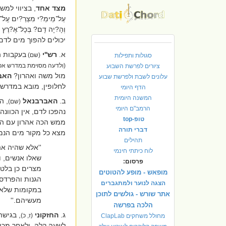
מצד אחד
, בציווי למ
עַל־מֵימֵ?י מִצְרַ?יִם עַֽל־נ
וְהָ?יָה דָם? בְּכָל־אֶ?רֶץ מִ
יכולים להפוך מים לדם: ''וַ
א.
רש''י
בעקבות ה
(שם)
סגולות ותפילות
(ולדעה מסוימת במדרש אפי
ציורים לפרשת השבוע
מול משה ואהרון?
האב
עלונים לשבת ולפרשת שבוע
לחלופין, מובא במדרש
הדף היומי
המשנה היומית
ב.
האברבנאל
, ה
(שם)
הרמב"ם היומי
נהפכו לדם, אין הכוונ
טופ-top
ממש הכה אהרון עם המ
דברי תורה
מצא כל מקור מים הנמצ
תהילים
''אלא שהיה אה
לוח כיתתי חינמי
שאלו אנשים, ו
פרסום:
מצרים כן בלט
מופאש - מופע להטוטים
הגנות והפרדס
הצגה לנוער ולמתגברים
במקומות שלא 
אתר שורש - גולשים לתוכן
מעשיהם.''
הלכה בפרשה
ג.
החזקוני
, בגיש
(ז, כ)
מחולל משחקים ClapLab
לשעה קלה, ולאחר מכן ה