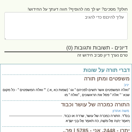
חולק? מסכים? יש לך מה להוסיף? חווה דעתך על החידוש!
דיונים - תשובות ותגובות (0)
טרם נערך דיון סביב חידוש זה
ברי תורה על שונות
שפטים ומתן תורה
יב
אלה המשפטים אשר תשים לפניהם " וגו ' (שמות כא ,א ). '" ואלה המשפטים " - כל מקום
א ' " אלה " פסל את הראשונים , "ואלה " מו
תורה כמכרה של עושר וכבוד
שה אהרון
"ד. התורה כמכרה של עושר, שררה או כבוד. ---------------------------------------------
יֹּאמֶר יְהוָה אֶל-מֹשֶׁה, כֹּה תֹאמַר אֶל-בְּנֵי יִשְׂרָא
- 2448, אני - 5785 | פר..