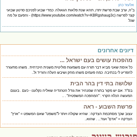
לעזר כהן
ה, ערב שבת פרשת יתרו, תהא שנת פלאות הגאולה. כמדי שבוע לפניכם סרטון שבועי
קצר לפרשה (https://www.youtube.com/watch?v=KBRgshaug3c) - והפעם על מה
ל
יונים אחרונים
מהפכות עושים בעם ישראל ...
כל אימת שאני מביא דבר תורה עם משמעות פוליטית משנית היכרחית . משהו מתעורר
להפריע לי בכתיבה. כמה פעמים משהו מחק ושיבש העלה והוריד ול..
שלושה בתי דין בהר הבית
בס"ד. אם יש מקור בתורה שמנהיר את גודל הטרגדיה שאליה נקלענו - כעם . בעצם
המעשה הנלוז הקרוי : "המהפכה המשפטית" . ..
פרשת השבוע - ראה
עצוב שכך מסתכמת הצדקה : שהיא שקולה ויותר ל"משפט" שאם המשפט = "ארץ"
הצדקה = "אדם" ועוד... . שהוא..