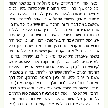
ועכשיו עוד יותר מתקדם שגם מוחל על חובו
;
שכך הלווה
יכול להמשיך בחייו בלי החובות שמכבידות עליו
,
ולקום
מנפילתו הממונית
(
שלכן היה צריך ללוות כיון שלא היה לו
מספיק משלו
).
מצוות הקהל – בין אדם למדינתו
,
שמי
שמשמיע את דברי ה
'
זהו המלך
,
שזהו שיש גילוי קדושה בין
אדם למדינתו
.
מצוות יובל – בין אדם לעצמו
,
לעלות
ברוחניותו
,
שזהו ביובל שהעבדים משתחררים
,
שהעבד
אינו יכול להיות עבד ה
'
בשלמות
('
רבן יוחנן בן זכאי היה
דורש את המקרא הזה כמין חומר
:
מה נשתנה אזן מכל
אברים שבגוף
?
אמר הקב
"
ה
:
אזן ששמעה קולי על הר סיני
בשעה שאמרתי
(
ויקרא כה
,
נה
)
"
כי לי בני ישראל עבדים
",
ולא עבדים לעבדים
,
והלך זה וקנה אדון לעצמו
,
ירצע
'
[
קידושין כב
,
ב
]),
כך שהיובל מבטא בשיא את עניין העלאת
רוחניות האדם – להיות קשור לה
' (
להיות עבד ה
'
בשלמות
,
ששם ה
'
יחול עליו
.
וזהו כעין הנאמר ברמב”ן
: '
ועל דרך
האמת
"
דרור
"
מלשון
"
דור הולך ודור בא
" (
קהלת א ד
),
וכן
"
יובל
"
שישוב אל היובל אשר שם שרשיו והיא תהיה לכם
'
[
רמב
"
ן
;
ויקרא כה
,
י
]).
אולי גם ארבעת המצוות כעין מרמזים
על החוזק של מצוות שמיטה
,
שלכן יש בזה קידוש השם
גדול
,
שעושה את דבר ה
'
על אף הקושי הרב שבדבר
(
כמו