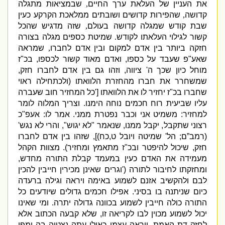
את העניין של העלאת ערך החיים
,
שבמציאות מתגלה
קדושה
,
שהפירות קדושים ושובתים ממלאכת הקרקע כעין
שבת קודש שמגלה קדושה בעולם
,
שזה מדגיש שהכל
קשור לגילוי העלאתו לקודש
.
שמיטת כספים מגלה בצורה
חזקה ביותר בין אדם למקום ובין אדם לחברו
,
שמראה
שאע
"
פ שעבד על כספו
,
ואדם מאוד קשור לכספו
,
בכ
"
ז
מוחל כיון שכך ה
'
ציווה
,
וזהו גם בין אדם לחברו חזק
,
שמשחרר את חברו מהחזרת הלוואתו
(
ולכתחילה ראוי
שחברו בכ
"
ז יחזיר לו את הלוואתו
['
כל המחזיר חוב שעברה
עליו שביעית רוח חכמים נוחה הימנו
.
וצריך המלוה לומר
למחזיר
:
משמיט אני וכבר נפטרת ממני
.
אמר לו
:
אעפ
"
כ
רצוני שתקבל
,
יקבל ממנו
,
שנאמר
"
לא יגוש
",
והרי לא נגש
'
(
רמב”ם
;
הל
'
שמיטה ויובל ט
,
כח
)],
שזהו בין אדם לחברו
חזק
,
שיכול להיפטר ובכ
"
ז מתאמץ ומחזיר
).
מצוות הקהל
מעמידה את האדם כעין במעמד קבלת התורה מחדש
,
ומחזקתו לחיבור לתורה
('
וגרים שאינן מכירין חייבין להכין
לבם ולהקשיב אזנם לשמוע באימה ויראה וגילה ברעדה
כיום שניתנה בו בסיני
.
אפילו חכמים גדולים שיודעים כל
התורה כולה חייבין לשמוע בכוונה גדולה יתרה
.
ומי שאינו
יכול לשמוע מכוין לבו לקריאה זו
,
שלא קבעה הכתוב אלא
לחזק דת האמת
.
ויראה עצמו כאילו עתה נצטוה בה ומפי