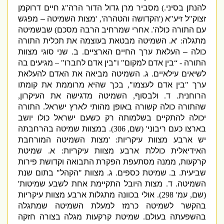
להנתן בסיני
.)
מסביר מרן גדול הדור הרה
"
ג חיים דרוקמן
זצוק
"
ל זיע
"
א
('
הקדושה והטהרה
', '
מצות השמיטה – מפגש
עם התורה כולה
'.
אחרי שמרחיב הרבה מסכם
)
שבשמיטה
מתגלה
: '
א
.
השמיטה מבטאת בעוצמה את תכלית התורה
כולה – העלאת ערך החיים הארציים
.
ב
.
שני סוגי מצוות
התורה
- “
בין אדם למקום
"
ו
"
בין אדם לחברו
" –
מגיעים בה
לשיאים עילאיים
.
ג
.
השמיטה מביאה את האדם להעלאת
ערך
"
בין אדם לעצמו
",
בכך שהיא מרוממת את קומתו
הרוחנית
.
ד
.
ולבסוף
,
השמיטה מדגישה את העיקרון
,
שהתורה כולה קשורה באופן מהותי לארץ ישראל
.
התורה
יכולה להתקיים בשלמותה רק כשעם ישראל כולו יושב
בארצו כעם ריבוני
' (
שם
, 306).
במצוות שמיטה בהרחבתה
יש ארבע מצוות עיקריות
: '
מצות השמיטה המורחבת
האידיאלית כוללת ארבע מצוות עיקריות
:
א
.
שמיטת
קרקעות
,
ממנה מסתעפת הפקרת התבואה וקדושת פירות
שביעית
.
ב
.
שמיטת כספים
.
ג
.
מצוות
"
הקהל
"
בתום שנת
השמיטה
.
ד
.
מצות היובל התקיימת אחת לשבע שמיטות
'
(
שם
,
עמ
' 298).
אולי בכוונה מתגלות ארבע מצוות עיקריות
בהקשר לשמיטה כרמז למעלת השמיטה שמתגלה
בהשפעתה בעולם
.
שמיטת קרקעות מגלה בצורה חזקה