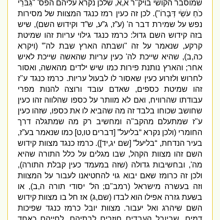
שמוסבר הקושי בויק
"
ר א
,
א
,
שלכן נקרא עליהם הפס
' "
גִּבֹּרֵי
כֹחַ עֹשֵׂי דְּבָרוֹ
").
לכן זה כעין רמז כנגד המצוות של מסירות
נפש על שמירת דבר ה
' (
ע”ז
,
ג”ע
,
ש”ד וקידוש השם
),
שיש
בזה קידוש השם גדול
:
כרמז כנגד גילוי עריות זהו שמיטת
קרקע
,
שנאמר על זה
"
ושבתה הארץ שבת לה
'” (
ויקרא
כה
,
ב
),
שהיא שייכת לה
'
כעין עריות שהאשה שייכת לאיש
אחר
;
והארץ נותנת פירות כמו שיש ילדים מהאשה
,
ואסור
לחרוש ולזרוע כעין שאסור לו לבעול עריות
.
כרמז כנגד ע
"
ז
זהו שמיטת כספים
,
שאדם עובד ורוצה להנות מפרי
עבודתו שהרוויח
,
ואם לא מוותר על כספו שהלווה זהו כעין
שחושב שכוחו בלבד זה מה שהביא לו את כספו
,
שזהו כעין
ע
"
ז שמתעלם מהקב
"
ה ומחשיב רק מה שמתגלה דרך
החומרי
(
ולכן נקרא “בליעל”
[
דברים טו
,
ט
]
כמו שנאמר בע”ז
,
בעיר הנדחת
, “
בליעל”
[
שם יג
,
יד
]).
כרמז כנגד מצוות קידוש
השם זהו מצוות הקהל
,
שבו מגלים על כלל התורה שהיא
מה
',
ובחשיבות גדולה
(
שזה במעמד כעין קבלת התורה
),
ולכן זה כרומז שאם יבוא גוי להחטיאנו לעבור על המצוות
וזה בעשרה מישראל
(
רמב
"
ם
;
הל
'
יסודי תורה ה
,
ב
),
או
בשעת גזרה אפילו הוא לבדו
(
שם
,
ג
)
אז חל בו מצוות קידוש
השם שיהרג ואל יעבור
.
מצוות יובל כרמז כנגד שפיכות
דמים
,
שביובל העבדים חוזרים לבתיהם
,
לחייהם כאחד