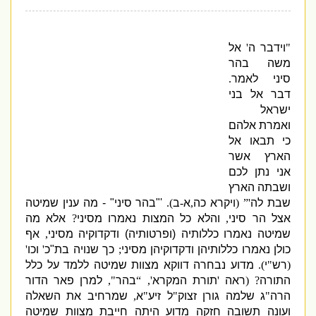
"
וידבר ה
'
אל
משה בהר
סיני לאמר
.
דבר אל בני
ישראל
ואמרת אלהם
כי תבאו אל
הארץ אשר
אני נתן לכם
ושבתה הארץ
שבת לה
'” (
ויקרא כה
,
א
-
ב
).
'
"
בהר סיני
" -
מה ענין שמיטה
אצל הר סיני
,
והלא כל המצות נאמרו מסיני
?
אלא מה
שמיטה נאמרו כללותיה
(
ופרטותיה
)
ודקדוקיה מסיני
,
אף
כולן נאמרו כללותיהן ודקדוקיהן מסיני
;
כך שנויה בת
"
כ
'
וכו
'
(
רש
"
י
).
מדוע נבחרה דווקא מצוות שמיטה ללמד על כלל
התורה
? (
ראה
'
תורת המקרא
', “
בהר
",
למרן פאר הדור
הרה
"
ג שלמה גורן זצוק
"
ל זיע
"
א
,
שמרחיב את השאלה
ועונה תשובה חזקה מדוע היתה חייבת מצוות שמיטה