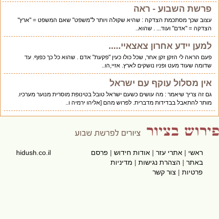
פרשת השבוע - ראה
עצוב שכך מסתכמת הצדקה : שהיא שקולה ויותר ל"משפט" שאם המשפט = "ארץ"
הצדקה = "אדם" ועוד... . שהוא..
למען יידע אחרון צאצאיי.....
פעם הראה לי הזקן זקן אחר, שכל כולו כעין "פקעת" אדם . שהוא כל כך כפוף. עד
שדומה שעוד מעט ופניו נושקים לארץ. אזיי,הו..
אין מסלול עוקף עם ישראל
גם זה צריך שיאמר : מה עושים כשעם ישראל טובל בטינופת מוסרית מנוער מערכיו.
מותר להתאבל בבדידות מדברית. לפרוש מהם [אליהו ירמיה ו..
ראשי
|
אתרי עזר
|
אודות חידוש
|
פרסם
hidush.co.il
באתר
|
הצהרת נגישות
|
מדיניות
פרטיות
|
צור קשר