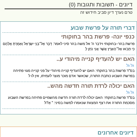
דיונים - תשובות ותגובות (0)
טרם נערך דיון סביב חידוש זה
ברי תורה על פרשת שבוע
נפי יונה- פרשת בהר בחוקותי
שת בהר–בחוקותי וידבר ה' אל משה בהר סיני לאמר: דַּבֵּר אֶל־בְּנֵי יִשְׂרָאֵל וְאָמַרְתָּ אֲלֵהֶם
ִי תָבֹאוּ אֶל־הָאָרֶץ אֲשֶׁר אֲנִי נֹתֵן לָ
אם יש להעדיף קנייה מיהודי ע..
ל גל
"ד פרשות בהר בחוקתי: האם יש להעדיף קנייה מיהודי על פני קנייה מגוי פתיחה
רשת השבוע כותבת התורה, שכאשר אדם מוכר מוצר לעמיתו, אין לו ל
אם יכולה לרדת תורה חדשה מהש..
ל גל
''ד פרשת בחוקתי: האם יכולה לרדת תורה חדשה מהשמיים פתיחה בפרשת השבוע
כמת התורה את רצף המצוות שנאמרו למשה בסיני: '' אֵ?לּ
יונים אחרונים