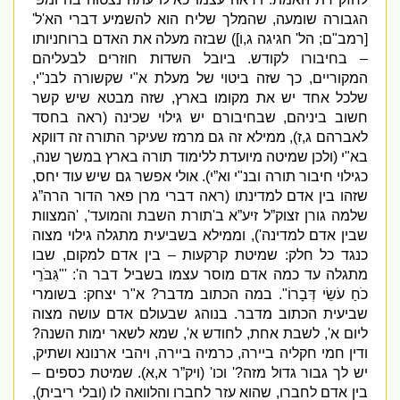
הגבורה שומעה
,
שהמלך שליח הוא להשמיע דברי הא
'
ל
'
[
רמב
"
ם
;
הל
'
חגיגה ג
,
ו
])
שבזה מעלה את האדם ברוחניותו
– בחיבורו לקודש
.
ביובל השדות חוזרים לבעליהם
המקוריים
,
כך שזה ביטוי של מעלת א
"
י שקשורה לבנ
"
י
,
שלכל אחד יש את מקומו בארץ
,
שזה מבטא שיש קשר
חשוב ביניהם
,
שבחיבורם יש גילוי שכינה
(
ראה בחסד
לאברהם ג
,
ז
),
ממילא זה גם מרמז שעיקר התורה זה דווקא
בא
"
י
(
ולכן שמיטה מיועדת ללימוד תורה בארץ במשך שנה
,
כגילוי חיבור תורה ובנ
"
י וא”י
).
אולי אפשר גם שיש עוד יחס
,
שזהו בין אדם למדינתו
(
ראה דברי מרן פאר הדור הרה”ג
שלמה גורן זצוק”ל זיע”א ב
'
תורת השבת והמועד
', '
המצוות
שבין אדם למדינה
'),
וממילא בשביעית מתגלה גילוי מצוה
כנגד כל חלק
:
שמיטת קרקעות – בין אדם למקום
,
שבו
מתגלה עד כמה אדם מוסר עצמו בשביל דבר ה
': '"
גִּבֹּרֵי
כֹחַ עֹשֵׂי דְּבָרוֹ
".
במה הכתוב מדבר
?
א
"
ר יצחק
:
בשומרי
שביעית הכתוב מדבר
.
בנוהג שבעולם אדם עושה מצוה
ליום א
',
לשבת אחת
,
לחודש א
',
שמא לשאר ימות השנה
?
ודין חמי חקליה ביירה
,
כרמיה ביירה
,
ויהבי ארנונא ושתיק
,
יש לך גבור גדול מזה
?'
וכו
' (
ויק”ר א
,
א
).
שמיטת כספים –
בין אדם לחברו
,
שהוא עזר לחברו והלוואה לו
(
ובלי ריבית
),