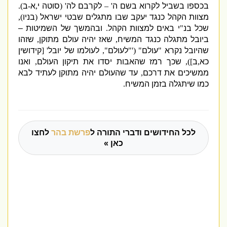
בכספו בשביל לקרוא בשם ה
' –
לקרבם לה
' (
סוטה י
,
א
-
ב
).
מצוות הקהל כנגד יעקב שבו מתגלים שבטי ישראל
(
בניו
),
שכל בנ
"
י באים למצוות הקהל
.
ובהמשך של השמיטות –
ביובל מתגלה כנגד המשיח
,
שאז יהיה עולם מתוקן
,
שזהו
שהיובל נקרא
"
עולם
" ('"
לעולם
",
לעולמו של יובל
' [
קידושין
כא
,
ב
]),
שכך רמז שהאבות יסדו את תיקון העולם
,
ואנו
ממשיכים את דרכם
,
עד שהעולם יהיה מתוקן לעתיד לבא
כמו שיתגלה בזמן המשיח
.
לכל החידושים ודברי התורה ל
פרשת בהר
לחצו
כאן »