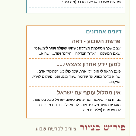
המסעות שעברו ישראל במדבר (מה העני
דיונים אחרונים
פרשת השבוע - ראה
עצוב שכך מסתכמת הצדקה : שהיא שקולה ויותר ל"משפט"
שאם המשפט = "ארץ" הצדקה = "אדם" ועוד... . שהוא..
למען יידע אחרון צאצאיי.....
פעם הראה לי הזקן זקן אחר, שכל כולו כעין "פקעת" אדם .
שהוא כל כך כפוף. עד שדומה שעוד מעט ופניו נושקים לארץ.
אזיי,הו..
אין מסלול עוקף עם ישראל
גם זה צריך שיאמר : מה עושים כשעם ישראל טובל בטינופת
מוסרית מנוער מערכיו. מותר להתאבל בבדידות מדברית.
לפרוש מהם [אליהו ירמיה ו..