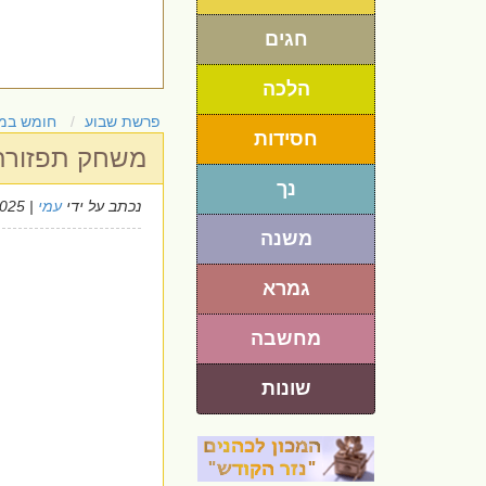
חגים
הלכה
פרשת שבוע
חומש במ
חסידות
משחק תפזורת
נך
נכתב על ידי
עמי
| 20/7/2025
משנה
גמרא
מחשבה
שונות