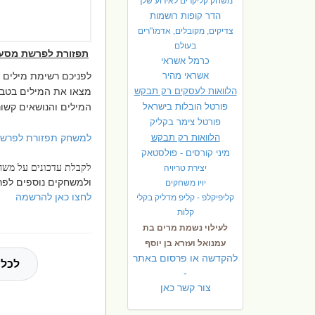
משחק קליקרים לאירוע שלך
הדר קופות רושמות
צדיקים, מקובלים, אדמו"רים
בעולם
תפזורת לפרשת מסעי
כרמל אשראי
אשראי מהיר
לפניכם רשימת מילים 
הלוואות לעסקים רק תבקש
מצאו את המילים בטב
פורטל הובלות בישראל
המילים והנושאים קשו
פ
ורטל צימר בקליק
הלוואות רק תבקש
למשחק תפזורת לפרשת 
מיני קורסים - פולסטאק
לקבלת עדכונים על מש
יצירת טריויה
ולמשחקים נוספים לפר
יויו משחקים
לחצו כאן להרשמה
קליפיקלפ - קליפ מדליק בקלי
קלות
לעילוי נשמת מרים בת
עמנואל ועזרא בן יוסף
להקדשה או פרסום באתר
לכל 
-
צור קשר כאן