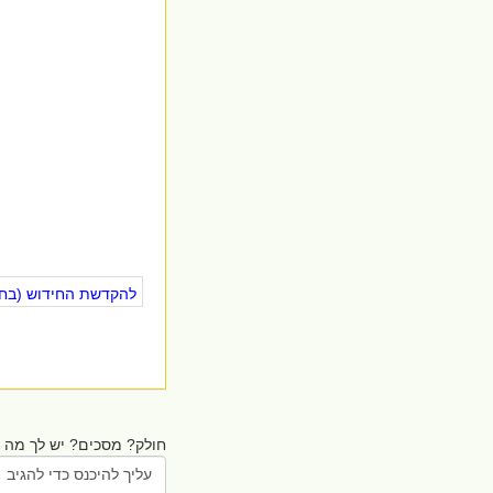
להקדשת החידוש (בחינ
חולק? מסכים? יש לך מה ל